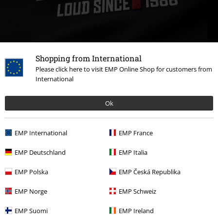
Shopping from International
Please click here to visit EMP Online Shop for customers from
40 Jahre EMP
International
Jetzt entdecken!
Ok
EMP International
EMP France
EMP Deutschland
EMP Italia
LIVE LOUD – THE MAG:
EMP Polska
EMP Česká Republika
EMP Norge
EMP Schweiz
EMP Suomi
EMP Ireland