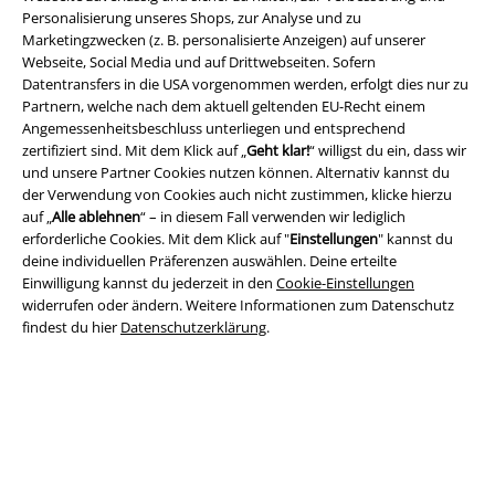
Personalisierung unseres Shops, zur Analyse und zu
Marketingzwecken (z. B. personalisierte Anzeigen) auf unserer
Impressum
Webseite, Social Media und auf Drittwebseiten. Sofern
Datentransfers in die USA vorgenommen werden, erfolgt dies nur zu
Datenschutz
Partnern, welche nach dem aktuell geltenden EU-Recht einem
Angemessenheitsbeschluss unterliegen und entsprechend
Entsorgung und Umweltschutz
zertifiziert sind. Mit dem Klick auf „
Geht klar!
“ willigst du ein, dass wir
und unsere Partner Cookies nutzen können. Alternativ kannst du
der Verwendung von Cookies auch nicht zustimmen, klicke hierzu
Konformitätserklärung
auf „
Alle ablehnen
“ – in diesem Fall verwenden wir lediglich
erforderliche Cookies. Mit dem Klick auf "
Einstellungen
" kannst du
Information zur Barrierefreiheit
deine individuellen Präferenzen auswählen. Deine erteilte
Einwilligung kannst du jederzeit in den
Cookie-Einstellungen
Cookie-Einstellungen
widerrufen oder ändern. Weitere Informationen zum Datenschutz
findest du hier
Datenschutzerklärung
.
Vertrag widerrufen
Alle Preise inkl. gesetzlicher Mehrwertsteuer, zzgl.
Versandkosten
© 1986-2026 E.M.P. Merchandising HGmbH