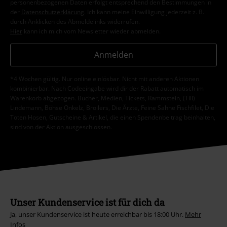
personenbezogenen Daten erfolgt entsprechend den Bestimmungen in
der
Datenschutzerklärung
. Ich kann meine Einwilligung jederzeit z. B.
durch Anklicken des Abmeldelinks widerrufen.
Hier
kann ich mich vom Newsletter wieder abmelden.
Anmelden
*4 Wochen gültig. Nur online einlösbar. Nicht mit anderen Aktionen
kombinierbar. Nach Codeeingabe wird dir der Rabatt automatisch im
Warenkorb abgezogen. Bücher, Medien, Tickets, Rammstein, (Till)
Lindemann, Böhse Onkelz, Broilers, Die Ärzte, Feine Sahne Fischfilet, Die
Toten Hosen, Gutscheine & Artikel, die einen Spendenbeitrag beinhalten,
sind von der Aktion ausgeschlossen.
Unser Kundenservice ist für dich da
Ja, unser Kundenservice ist heute erreichbar bis 18:00 Uhr.
Mehr
Infos