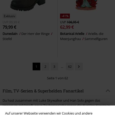
Exklusiv
-41%
UVP
89,99 €
UVP
106,95 €
79,99 €
62,99 €
Dunedain
Der Herr der Ringe
Botanical Arielle
Arielle, die
Stiefel
Meerjungfrau
Sammelfiguren
1
2
3
...
62
Seite 1 von 62
Film, TV-Serien & Superhelden Fanartikel
Du hast zusammen mit Luke Skywalker und Han Solo gegen das
Imperium gekämpft, neue Zaubersprüche gegen die dunklen Künste in
Hogwarts gelernt, den Schicksalsberg mit Frodo und Sam bestiegen und
Auf unserer Webseite verwenden wir Cookies und andere