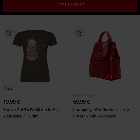
Jetzt testen!
Neu
UVP
80,00 €
19,99 €
69,99 €
You've Got To Be Kitten Me!
Loungefly - Gryffindor
Harry
Aristocats
T-Shirt
Potter
Mini-Rucksack