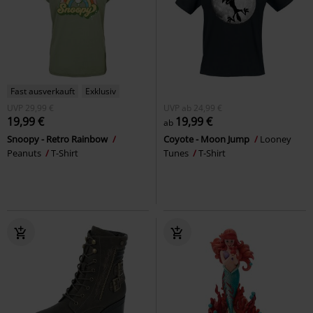
Fast ausverkauft
Exklusiv
UVP
29,99 €
UVP
ab
24,99 €
19,99 €
19,99 €
ab
Snoopy - Retro Rainbow
Coyote - Moon Jump
Looney
Peanuts
T-Shirt
Tunes
T-Shirt