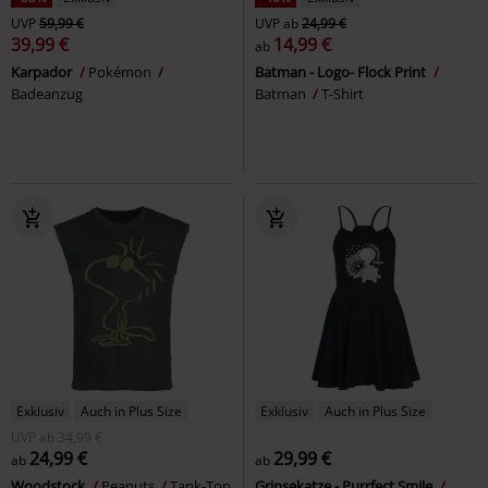
UVP
59,99 €
UVP
ab
24,99 €
39,99 €
14,99 €
ab
Karpador
Pokémon
Batman - Logo- Flock Print
Badeanzug
Batman
T-Shirt
Exklusiv
Auch in Plus Size
Exklusiv
Auch in Plus Size
UVP
ab
34,99 €
24,99 €
29,99 €
ab
ab
Woodstock
Peanuts
Tank-Top
Grinsekatze - Purrfect Smile