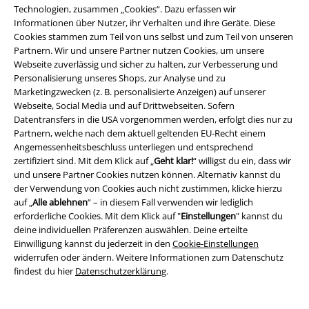
dich gegen zahlreiche Walker in The Walking Dead durchgesetzt. Deine
Technologien, zusammen „Cookies“. Dazu erfassen wir
Helden können immer auf dich zählen und dafür hast du dir eine
Informationen über Nutzer, ihr Verhalten und ihre Geräte. Diese
Trophäe verdient.
Cookies stammen zum Teil von uns selbst und zum Teil von unseren
Partnern. Wir und unsere Partner nutzen Cookies, um unsere
Wir fiebern Seite an Seite mit dir und deinen Lieblingscharakteren mit.
Webseite zuverlässig und sicher zu halten, zur Verbesserung und
Sind an deiner Seite, wenn sich deine Lieblingsserie mit einem mega
Personalisierung unseres Shops, zur Analyse und zu
Cliffhanger in die Sommerpause verabschiedet hat. Damit du die Zeit bis
Marketingzwecken (z. B. personalisierte Anzeigen) auf unserer
zur nächsten Staffel gut überstehst, haben wir für dich jede Menge
Webseite, Social Media und auf Drittwebseiten. Sofern
Fanartikel
aus den unterschiedlichsten Entertainment-Universen am
Datentransfers in die USA vorgenommen werden, erfolgt dies nur zu
Start.
Partnern, welche nach dem aktuell geltenden EU-Recht einem
Angemessenheitsbeschluss unterliegen und entsprechend
Wir decken dich mit dem passenden Fanmerch ein - ganz egal, ob du
zertifiziert sind. Mit dem Klick auf „
Geht klar!
“ willigst du ein, dass wir
dich lieber mit
Der Herr der Ringe Figuren
eindeckst oder lieber eisige
und unsere Partner Cookies nutzen können. Alternativ kannst du
Abenteuer in Westeros mit
Game of Thrones Figuren
erlebst.
der Verwendung von Cookies auch nicht zustimmen, klicke hierzu
auf „
Alle ablehnen
“ – in diesem Fall verwenden wir lediglich
Apropo GoT: entdecke im EMP GoT Shop verschiedene
House Stark
erforderliche Cookies. Mit dem Klick auf "
Einstellungen
" kannst du
Fanartikel
und
House Targaryen Fanartikel
.
deine individuellen Präferenzen auswählen. Deine erteilte
Einwilligung kannst du jederzeit in den
Cookie-Einstellungen
Fanartikel aus deinen Lieblingsserien und -filmen
widerrufen oder ändern. Weitere Informationen zum Datenschutz
findest du hier
Datenschutzerklärung
.
Wir können dir zwar keinen Brief aus Hogwarts besorgen oder dir eine
echte Delorean Zeitmaschine spendieren (damit dürfen leider nur wir
durch die Zeit reisen, sorry) aber dafür können wir dich mit
Film und