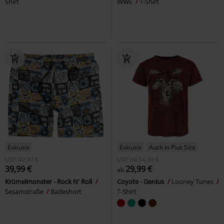
Shirt
WWE
T-Shirt
Exklusiv
Exklusiv
Auch in Plus Size
UVP
49,90 €
UVP
ab
34,99 €
39,99 €
29,99 €
ab
Krümelmonster - Rock N' Roll
Coyote - Genius
Looney Tunes
Sesamstraße
Badeshort
T-Shirt