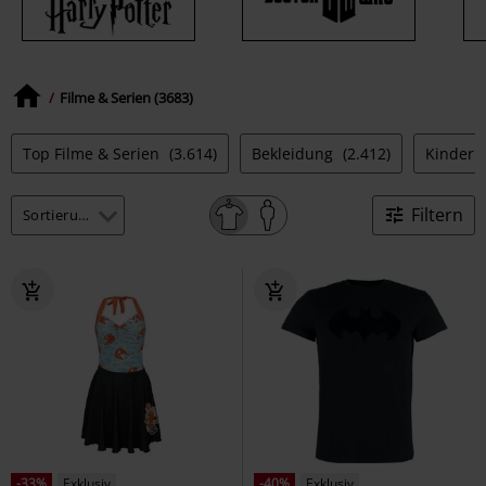
Filme & Serien (3683)
Top Filme & Serien
(3.614)
Bekleidung
(2.412)
Kinderk
Filtern
-33%
Exklusiv
-40%
Exklusiv