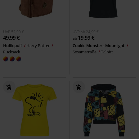
UVP
52,90 €
UVP
ab
24,99 €
49,99 €
19,99 €
ab
Hufflepuff
Harry Potter
Cookie Monster - Moonlight
Rucksack
Sesamstraße
T-Shirt