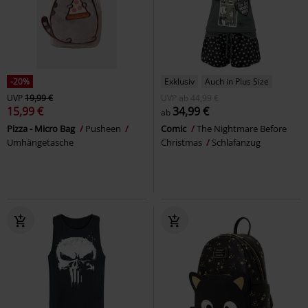
-20%
Exklusiv
Auch in Plus Size
UVP
19,99 €
UVP
ab
44,99 €
15,99 €
34,99 €
ab
Pizza - Micro Bag
Pusheen
Comic
The Nightmare Before
Umhängetasche
Christmas
Schlafanzug