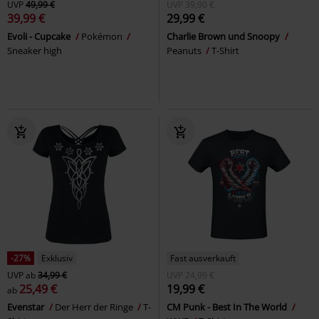
UVP
49,99 €
UVP
39,90 €
39,99 €
29,99 €
Evoli - Cupcake
Pokémon
Charlie Brown und Snoopy
Sneaker high
Peanuts
T-Shirt
-27%
Exklusiv
Fast ausverkauft
UVP
ab
34,99 €
UVP
24,99 €
25,49 €
19,99 €
ab
Evenstar
Der Herr der Ringe
T-
CM Punk - Best In The World