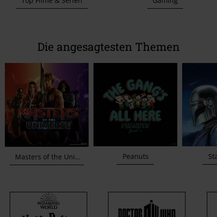
Top Filme & Serien
Gaming
Die angesagtesten Themen
Peanuts
St
Masters of the Universe