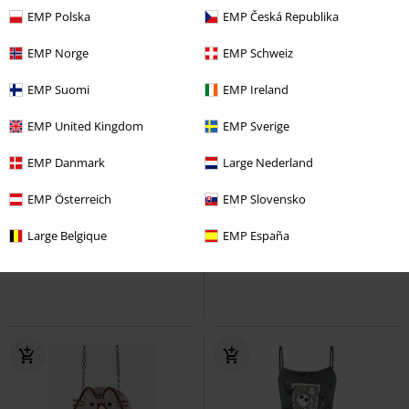
EMP Polska
EMP Česká Republika
EMP Norge
EMP Schweiz
EMP Suomi
EMP Ireland
EMP United Kingdom
EMP Sverige
EMP Danmark
Large Nederland
-40%
Neu
UVP
24,99 €
UVP
16,00 €
EMP Österreich
EMP Slovensko
14,99 €
15,99 €
GUNTHER
WWE
T-Shirt
Ryuk Vinyl Figur 2382
Death
Large Belgique
EMP España
Note
Funko Pop!