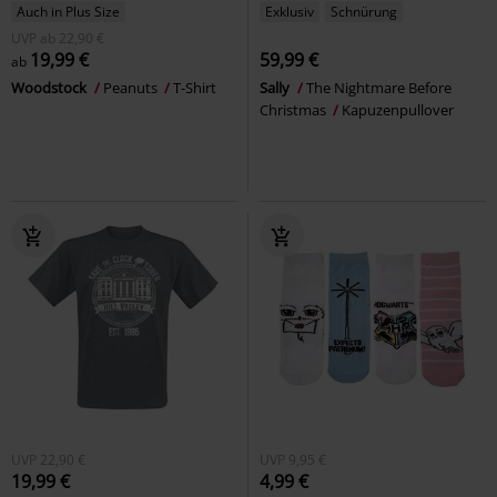
Auch in Plus Size
Exklusiv
Schnürung
UVP
ab
22,90 €
19,99 €
59,99 €
ab
Woodstock
Peanuts
T-Shirt
Sally
The Nightmare Before
Christmas
Kapuzenpullover
UVP
22,90 €
UVP
9,95 €
19,99 €
4,99 €