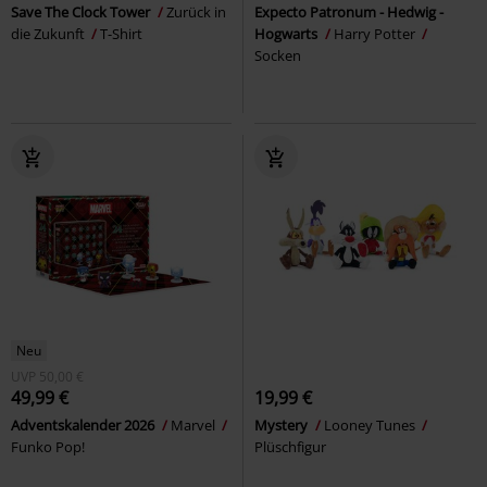
Save The Clock Tower
Zurück in
Expecto Patronum - Hedwig -
die Zukunft
T-Shirt
Hogwarts
Harry Potter
Socken
Neu
UVP
50,00 €
49,99 €
19,99 €
Adventskalender 2026
Marvel
Mystery
Looney Tunes
Funko Pop!
Plüschfigur