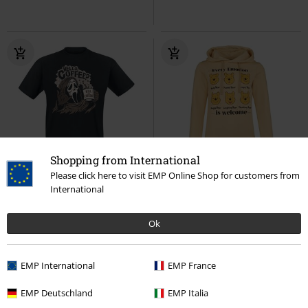
Shopping from International
Neu
-63%
Exklusiv
Please click here to visit EMP Online Shop for customers from
International
UVP
24,99 €
UVP
54,99 €
19,99 €
19,99 €
Ghostface - Hello, Coffee?
Every Emotion Is Welcome
Ok
Scream (Film)
T-Shirt
Winnie The Pooh
Kapuzenpullover
EMP International
EMP France
EMP Deutschland
EMP Italia