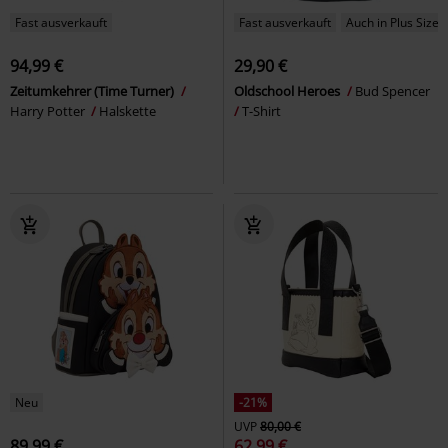
Fast ausverkauft
Fast ausverkauft
Auch in Plus Size
94,99 €
29,90 €
Zeitumkehrer (Time Turner)
Oldschool Heroes
Bud Spencer
Harry Potter
Halskette
T-Shirt
Neu
-21%
UVP
80,00 €
89,99 €
62,99 €