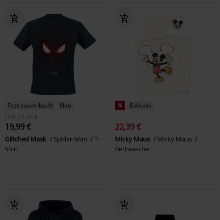
Fast ausverkauft
Neu
%
Exklusiv
UVP
24,99 €
19,99 €
22,39 €
Glitched Mask
Spider-Man
T-
Micky Maus
Micky Maus
Shirt
Bettwäsche