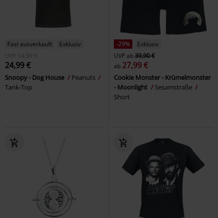
Fast ausverkauft
Exklusiv
-29%
Exklusiv
UVP
34,99 €
UVP
ab
39,90 €
24,99 €
27,99 €
ab
Snoopy - Dog House
Peanuts
Cookie Monster - Krümelmonster
Tank-Top
- Moonlight
Sesamstraße
Short