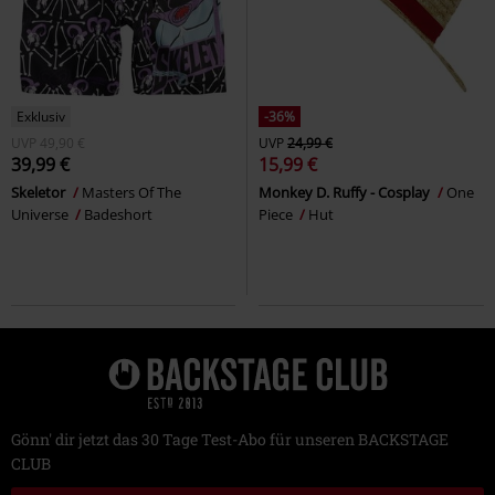
Exklusiv
-36%
UVP
49,90 €
UVP
24,99 €
39,99 €
15,99 €
Skeletor
Masters Of The
Monkey D. Ruffy - Cosplay
One
Universe
Badeshort
Piece
Hut
Gönn' dir jetzt das 30 Tage Test-Abo für unseren BACKSTAGE
CLUB