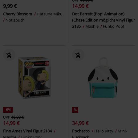
UVP
16,00 €
9,99 €
14,99 €
Cherry Blossom
Hatsune Miku
Dot Barrett (Pop! Animation)
Notizbuch
(Chase Edition möglich) Vinyl Figur
2185
Mashle
Funko Pop!
-6%
%
UVP
16,00 €
14,99 €
34,99 €
Finn Ames Vinyl Figur 2184
Pochacco
Hello Kitty
Mini-
Mashle
Funko Pop!
Rucksack