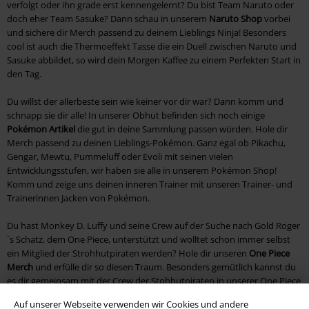
verfolgt oder ihn grade erst kennengelernt? Du bist Team Naruto oder
doch eher Team Sasuke? Dann schau in unserem
Naruto Shop
vorbei
und sichere dir Merch passend zu deinem Lieblings Ninja! Besonders
cool ist auch die Thermoeffekt Tasse die ein Duell zwischen Naruto und
Sasuke abbildet, so wird dein Morgen Kaffee zu einem Perfekten Start in
den Tag.
Du willst der allerbeste sein wie keiner vor dir war? Dann komm und
schnapp sie dir alle! In unserer Obhut befinden sich noch einige
Pokémon Artikel
die gut in deine Sammlung passen würden. Hole dir
Merch passend zu deinen Lieblings-Pokémon. Ganz egal ob Pikachu,
Gengar, Mewtu, Pummeluff oder Evoli mit seinen vielen
Entwicklungsstufen, wir haben sie alle in unserem Pokémon Shop!
Komm und zeige uns deinen inneren Trainer mit unseren Trainer- und
Trainerinnen Jacken von Pokémon.
Du hast Monkey D. Luffy und seine Crew auf der Suche nach Gold Roger
´s Schatz, dem One Piece, unterstützt und wolltet schon immer selbst
ein Mitglied der Strohhutpiraten werden? Hole dir unseren
One Piece
Merch
und erfülle dir so diesen Traum. Besonders gemütlich kannst du
es dir gemeinsam mit der Crew der Stohhutpiraten in unserer One Piece
Bettwäsche machen! So kannst auch du die Strohhutpiraten auf ihren
Auf unserer Webseite verwenden wir Cookies und andere
unglaublichen Abenteuern begleiten.