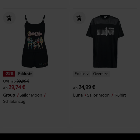
-25%
Exklusiv
Exklusiv
Oversize
UVP
ab
39,99 €
29,74 €
24,99 €
ab
ab
Group
Sailor Moon
Luna
Sailor Moon
T-Shirt
Schlafanzug