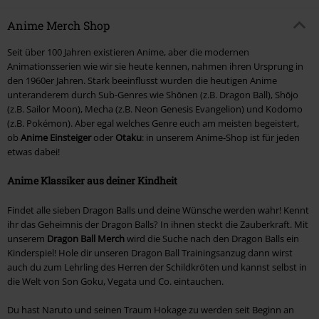
Anime Merch Shop
Seit über 100 Jahren existieren Anime, aber die modernen
Animationsserien wie wir sie heute kennen, nahmen ihren Ursprung in
den 1960er Jahren. Stark beeinflusst wurden die heutigen Anime
unteranderem durch Sub-Genres wie Shōnen (z.B. Dragon Ball), Shōjo
(z.B. Sailor Moon), Mecha (z.B. Neon Genesis Evangelion) und Kodomo
(z.B. Pokémon). Aber egal welches Genre euch am meisten begeistert,
ob
Anime Einsteiger
oder
Otaku
: in unserem Anime-Shop ist für jeden
etwas dabei!
Anime Klassiker aus deiner Kindheit
Findet alle sieben Dragon Balls und deine Wünsche werden wahr! Kennt
ihr das Geheimnis der Dragon Balls? In ihnen steckt die Zauberkraft. Mit
unserem
Dragon Ball Merch
wird die Suche nach den Dragon Balls ein
Kinderspiel! Hole dir unseren Dragon Ball Trainingsanzug dann wirst
auch du zum Lehrling des Herren der Schildkröten und kannst selbst in
die Welt von Son Goku, Vegata und Co. eintauchen.
Du hast Naruto und seinen Traum Hokage zu werden seit Beginn an