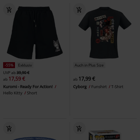
-55%
Exklusiv
Auch in Plus Size
UVP
ab
39,90 €
17,59 €
17,99 €
ab
ab
Kuromi - Ready For Action!
Cyborg
Funshirt
T-Shirt
Hello Kitty
Short