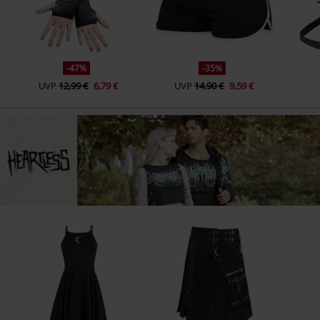
-47%
-35%
UVP
12,99 €
6,79 €
UVP
14,90 €
9,59 €