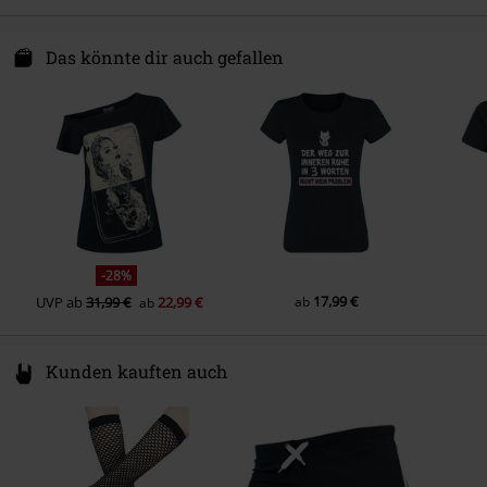
Pflegehinweis
Maschinenwäsche
Ärmelform
Normaler Ärmel
Innocent Clothing Europe Ltd
Kilmovee upper, Portlaw
Das könnte dir auch gefallen
Armlänge
Kurzer Ärmel
X91 CF22 CO Waterford
Farbe
Ireland
schwarz
info@innocentclothingltd.com
-28%
17,99 €
UVP
ab
31,99 €
22,99 €
ab
ab
Kunden kauften auch