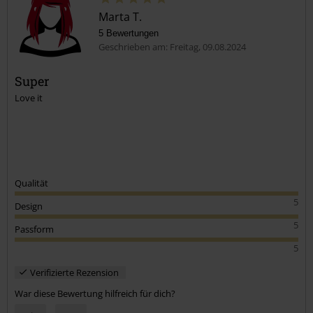
Marta T.
5 Bewertungen
Geschrieben am: Freitag, 09.08.2024
Super
Love it
Kommentar jetzt abschicken!
Qualität
5
Design
5
Passform
5
Verifizierte Rezension
War diese Bewertung hilfreich für dich?