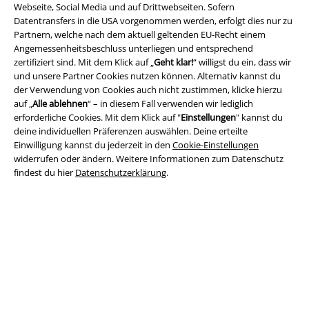
Webseite, Social Media und auf Drittwebseiten. Sofern
Datentransfers in die USA vorgenommen werden, erfolgt dies nur zu
Partnern, welche nach dem aktuell geltenden EU-Recht einem
Angemessenheitsbeschluss unterliegen und entsprechend
zertifiziert sind. Mit dem Klick auf „
Geht klar!
“ willigst du ein, dass wir
und unsere Partner Cookies nutzen können. Alternativ kannst du
Rechtliches
der Verwendung von Cookies auch nicht zustimmen, klicke hierzu
auf „
Alle ablehnen
“ – in diesem Fall verwenden wir lediglich
AGB
erforderliche Cookies. Mit dem Klick auf "
Einstellungen
" kannst du
deine individuellen Präferenzen auswählen. Deine erteilte
Impressum
Einwilligung kannst du jederzeit in den
Cookie-Einstellungen
widerrufen oder ändern. Weitere Informationen zum Datenschutz
Datenschutz
findest du hier
Datenschutzerklärung
.
Entsorgung und Umweltschutz
Konformitätserklärung
Information zur Barrierefreiheit
Cookie-Einstellungen