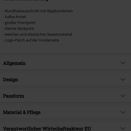
- Rundhalsausschnitt mit Rippbündchen
- halbe Ärmel
- großer Frontprint
- kleiner Backprint
- weiches und elastisches Sweatmaterial
- Logo-Patch auf der Vorderseite
Allgemein
Artikelnummer:
510738
Design
Titel
Lost Way T-Shirt
Produkt-Typ
T-Shirt
Brand
Passform
Heartless
Muster
Animal-Print, Comic, Symbole
Produktthema
Gothic, Anime, Katzen
Passform/Oberteile
Regular
Bedruckt
Material & Pflege
ja
Erscheinungsdatum
07.03.2022
Länge (des Kleidungsstücks)
Normal
Halsausschnitt/Kragen
Rundhals
Geschlecht
Frauen
Obermaterial
100% Baumwolle
Verantwortlicher Wirtschaftsakteur EU
Kragenform
Kragenlos