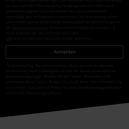
Ich bin damit einverstanden, den EMP-Newsletter zu erhalten und willige
ein, dass die E.M.P. Merchandising Handelsgesellschaft mbH meine
personenbezogenen Daten verarbeitet um mich individuell und
regelmäßig über ihr Angebot zu informieren. Die Verarbeitung meiner
personenbezogenen Daten erfolgt entsprechend den Bestimmungen in
der
Datenschutzerklärung
. Ich kann meine Einwilligung jederzeit z. B.
durch Anklicken des Abmeldelinks widerrufen.
Hier
kann ich mich vom Newsletter wieder abmelden.
Anmelden
*4 Wochen gültig. Nur online einlösbar. Nicht mit anderen Aktionen
kombinierbar. Nach Codeeingabe wird dir der Rabatt automatisch im
Warenkorb abgezogen. Bücher, Medien, Tickets, Rammstein, (Till)
Lindemann, Böhse Onkelz, Broilers, Die Ärzte, Feine Sahne Fischfilet, Die
Toten Hosen, Gutscheine & Artikel, die einen Spendenbeitrag beinhalten,
sind von der Aktion ausgeschlossen.