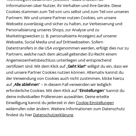
Informationen über Nutzer, ihr Verhalten und ihre Geräte. Diese
Rechtliches
Cookies stammen zum Teil von uns selbst und zum Teil von unseren
Partnern. Wir und unsere Partner nutzen Cookies, um unsere
AGB
Webseite zuverlässig und sicher zu halten, zur Verbesserung und
Personalisierung unseres Shops, zur Analyse und zu
Impressum
Marketingzwecken (z. B. personalisierte Anzeigen) auf unserer
Webseite, Social Media und auf Drittwebseiten. Sofern
Datentransfers in die USA vorgenommen werden, erfolgt dies nur zu
Datenschutz
Partnern, welche nach dem aktuell geltenden EU-Recht einem
Angemessenheitsbeschluss unterliegen und entsprechend
Entsorgung und Umweltschutz
zertifiziert sind. Mit dem Klick auf „
Geht klar!
“ willigst du ein, dass wir
und unsere Partner Cookies nutzen können. Alternativ kannst du
Konformitätserklärung
der Verwendung von Cookies auch nicht zustimmen, klicke hierzu
auf „
Alle ablehnen
“ – in diesem Fall verwenden wir lediglich
Information zur Barrierefreiheit
erforderliche Cookies. Mit dem Klick auf "
Einstellungen
" kannst du
deine individuellen Präferenzen auswählen. Deine erteilte
Einwilligung kannst du jederzeit in den
Cookie-Einstellungen
Cookie-Einstellungen
widerrufen oder ändern. Weitere Informationen zum Datenschutz
findest du hier
Datenschutzerklärung
.
Vertrag widerrufen
Alle Preise inkl. gesetzlicher Mehrwertsteuer, zzgl.
Versandkosten