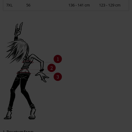
7XL
56
136 - 141 cm
123 - 129 cm
Schuhe, Stiefel, Sneaker
Babies & Kids
T-Shirts, Kapuzenpullover & -jacken, Strampler
Passform für Hosen
Männer
Frauen
Pflegehinweise
Waschen & Pflege
Flecken behandeln
1. Brustumfang: