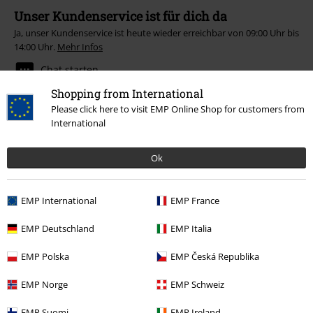
Unser Kundenservice ist für dich da
Ja, unser Kundenservice ist heute wieder erreichbar von 09:00 Uhr bis
14:00 Uhr.
Mehr Infos
Chat starten
Shopping from International
Please click here to visit EMP Online Shop for customers from
International
Kundenservice
Ok
FAQ / Hilfe
Rückgaberichtlinien
EMP International
EMP France
Artikel zurücksenden
EMP Deutschland
EMP Italia
Größentabelle
EMP Polska
EMP Česká Republika
BSC Mitgliedschaft kündigen
EMP Norge
EMP Schweiz
Zahlungsarten
EMP Suomi
EMP Ireland