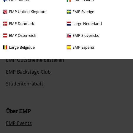
EMP United Kingdom
EMP Sverige
Angebote für dich
EMP Danmark
Large Nederland
EMP Österreich
EMP Slovensko
Magazin
Large Belgique
EMP España
Gewinnspiele
EMP Gutscheine bestellen
EMP Backstage Club
Studentenrabatt
Über EMP
EMP Events