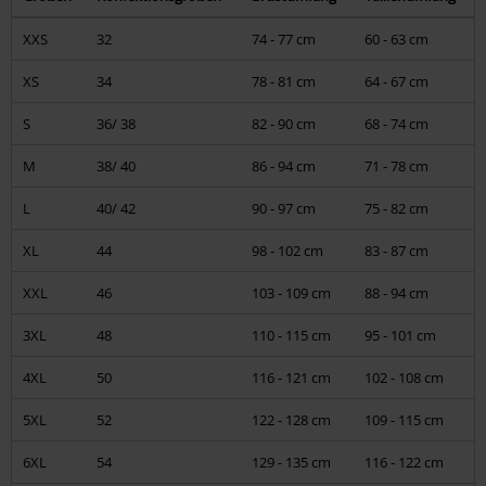
T-Shirts, Kapuzenpullover & -jacken, Sleeveless Shirts, Longsleeves
XXS
32
74 - 77 cm
60 - 63 cm
Hosen, Shorts, Kilts
XS
34
78 - 81 cm
64 - 67 cm
Kopfbedeckung
S
36/ 38
82 - 90 cm
68 - 74 cm
M
Schuhe
38/ 40
86 - 94 cm
71 - 78 cm
L
40/ 42
90 - 97 cm
75 - 82 cm
Frauen
XL
Mäntel, Jacken, Kleider
44
98 - 102 cm
83 - 87 cm
XXL
46
103 - 109 cm
88 - 94 cm
T-Shirts, Top's, Kapuzenpullover & -jacken, Longsleeves
3XL
48
110 - 115 cm
95 - 101 cm
Bikinis & Unterwäsche
4XL
50
116 - 121 cm
102 - 108 cm
Korsagen
5XL
52
122 - 128 cm
109 - 115 cm
Hosen & Shorts & Röcke
6XL
54
129 - 135 cm
116 - 122 cm
Kopfbedeckung