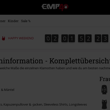
EMP
Merchandise
-
Fanartikel
ner
Kinder
Sale %
Shop
für
Rock
0
2
0
1
5
2
2
3
0
2
0
1
5
2
2
2
2
4
3
HAPPY WEEKEND
&
Entertainment
ninformation - Komplettübersich
, welche Maße die einzelnen Klamotten haben und wie du am besten nachmes
Fra
n & Mäntel
ts, Kapuzenpullover & -jacken, Sleeveless Shirts, Longsleeves