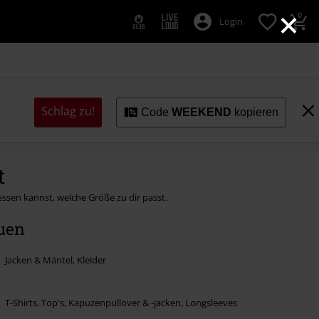
×
0
Login
Schlag zu!
Code
WEEKEND
kopieren
t
sen kannst, welche Größe zu dir passt.
uen
Jacken & Mäntel, Kleider
T-Shirts, Top's, Kapuzenpullover & -jacken, Longsleeves