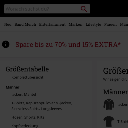
Zum
Packstation
Katalog
Hauptinhalt
suchen
durchsuchen
springen
Neu
Band Merch
Entertainment
Marken
Lifestyle
Frauen
Män
Spare bis zu 70% und 15% EXTRA*
Größentabelle
Größe
Komplettübersicht
Wir zeigen dir
Männer
Männer
Jacken, Mäntel
T-Shirts, Kapuzenpullover & -jacken,
Jacke
Sleeveless Shirts, Longsleeves
Hosen, Shorts, Kilts
T-Shir
Kopfbedeckung