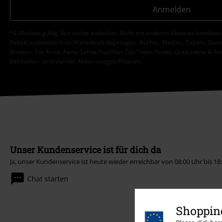
Anmelden
*4 Wochen gültig. Nur online einlösbar. Nicht mit anderen Aktionen kombini
Rabatt automatisch im Warenkorb abgezogen. Bücher, Medien, Tickets, Ramms
Broilers, Die Ärzte, Feine Sahne Fischfilet, Die Toten Hosen, Gutscheine & Ar
beinhalten, sind von der Aktion ausgeschlossen.
Unser Kundenservice ist für dich da
Ja, unser Kundenservice ist heute wieder erreichbar von 08:00 Uhr bis 18
Chat starten
Shopping