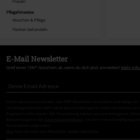
Frauen
Pflegehinweise
Waschen & Pflege
Flecken behandeln
E-Mail Newsletter
Greif einen 15%* Gutschein ab, wenn du dich jetzt anmeldest!
Mehr Info
Ich bin damit einverstanden, den EMP-Newsletter zu erhalten und willige ein
Handelsgesellschaft mbH meine personenbezogenen Daten verarbeitet um mi
Angebot zu informieren. Die Verarbeitung meiner personenbezogenen Daten
Bestimmungen in der
Datenschutzerklärung
. Ich kann meine Einwilligung jed
Abmeldelinks widerrufen.
Hier
kann ich mich vom Newsletter wieder abmelden.