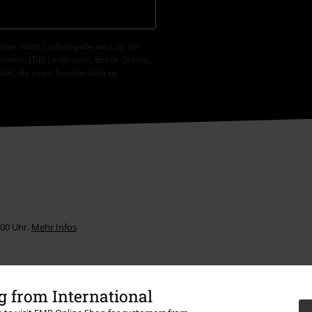
erbar. Nach Codeeingabe wird dir der
tein, (Till) Lindemann, Böhse Onkelz,
tikel, die einen Spendenbeitrag
:00 Uhr.
Mehr Infos
 from International