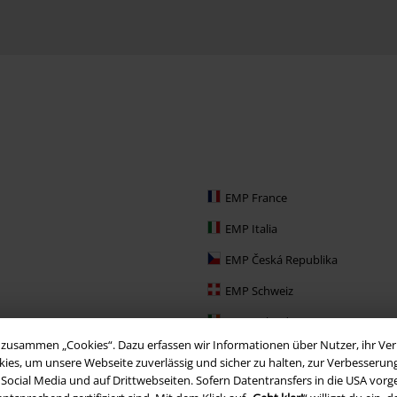
EMP France
EMP Italia
EMP Česká Republika
EMP Schweiz
EMP Ireland
zusammen „Cookies“. Dazu erfassen wir Informationen über Nutzer, ihr Verh
EMP Sverige
ies, um unsere Webseite zuverlässig und sicher zu halten, zur Verbesserun
, Social Media und auf Drittwebseiten. Sofern Datentransfers in die USA vo
Large Nederland