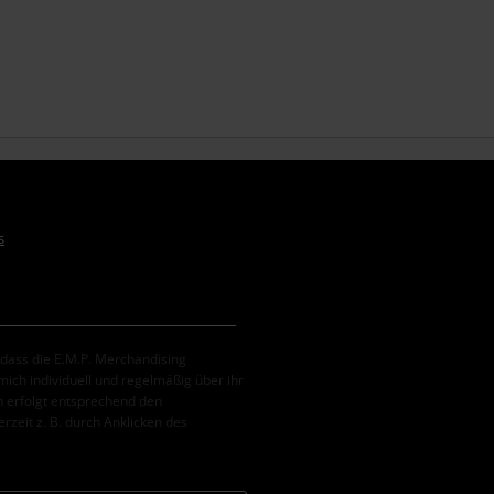
s
, dass die E.M.P. Merchandising
ch individuell und regelmäßig über ihr
 erfolgt entsprechend den
erzeit z. B. durch Anklicken des