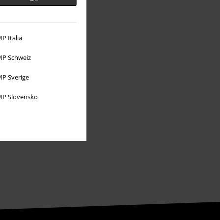
Über EMP
EMP Events
P Italia
Partnerprogramm
P Schweiz
EMP Stores
P Sverige
Nachhaltigkeit
P Slovensko
Jobs bei EMP