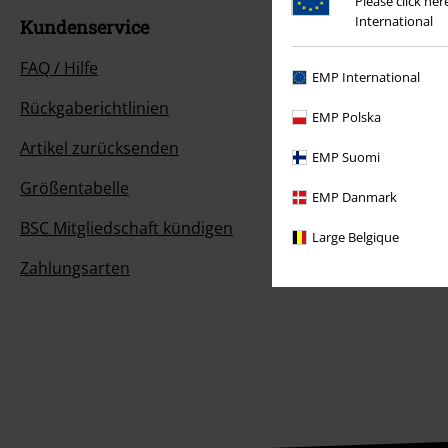
Please click he
International
Kundenservice
FAQ / Hilfe
EMP International
Rückgaberichtlinien
EMP Polska
Artikel zurücksenden
EMP Suomi
Größentabelle
EMP Danmark
BSC Mitgliedschaft kündigen
Large Belgique
Zahlungsarten