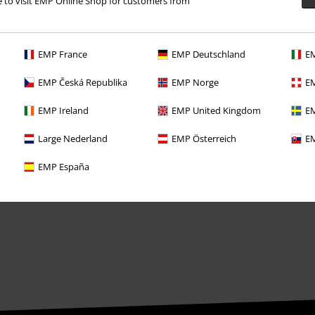
re to visit EMP Online Shop for customers from
Angebote für dich
Magazin
EMP France
EMP Deutschland
EM
Gewinnspiele
EMP Česká Republika
EMP Norge
EM
EMP Gutscheine bestellen
EMP Ireland
EMP United Kingdom
EM
EMP Backstage Club
Large Nederland
EMP Österreich
EM
Studentenrabatt
EMP España