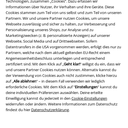
Technologien, zusammen „Cookies“. Dazu erfassen wir
Informationen über Nutzer, ihr Verhalten und ihre Geräte. Diese
Rechtliches
Cookies stammen zum Teil von uns selbst und zum Teil von unseren
Partnern. Wir und unsere Partner nutzen Cookies, um unsere
AGB
Webseite zuverlässig und sicher zu halten, zur Verbesserung und
Personalisierung unseres Shops, zur Analyse und zu
Impressum
Marketingzwecken (z. B. personalisierte Anzeigen) auf unserer
Webseite, Social Media und auf Drittwebseiten. Sofern
Datenschutz
Datentransfers in die USA vorgenommen werden, erfolgt dies nur zu
Partnern, welche nach dem aktuell geltenden EU-Recht einem
Entsorgung und Umweltschutz
Angemessenheitsbeschluss unterliegen und entsprechend
zertifiziert sind. Mit dem Klick auf „
Geht klar!
“ willigst du ein, dass wir
und unsere Partner Cookies nutzen können. Alternativ kannst du
Konformitätserklärung
der Verwendung von Cookies auch nicht zustimmen, klicke hierzu
auf „
Alle ablehnen
“ – in diesem Fall verwenden wir lediglich
Information zur Barrierefreiheit
erforderliche Cookies. Mit dem Klick auf "
Einstellungen
" kannst du
deine individuellen Präferenzen auswählen. Deine erteilte
Cookie-Einstellungen
Einwilligung kannst du jederzeit in den
Cookie-Einstellungen
widerrufen oder ändern. Weitere Informationen zum Datenschutz
Vertrag widerrufen
findest du hier
Datenschutzerklärung
.
Alle Preise inkl. gesetzlicher Mehrwertsteuer, zzgl.
Versandkosten