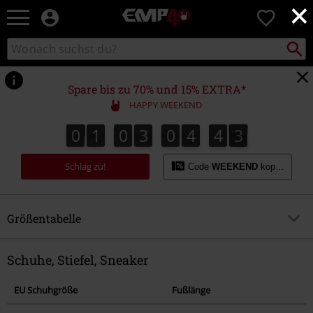
×
EMP
0
Merchandise
-
Packst
Katalog
suchen
Fanartikel
durchsuchen
Shop
für
Spare bis zu 70% und 15% EXTRA*
Rock
HAPPY WEEKEND
&
Entertainment
0
1
0
3
0
4
4
3
0
1
0
3
0
4
4
2
4
2
3
Schlag zu!
Code
WEEKEND
kopieren
Größentabelle
Komplettübersicht
Schuhe, Stiefel, Sneaker
Männer
EU Schuhgröße
Fußlänge
Jacken, Mäntel