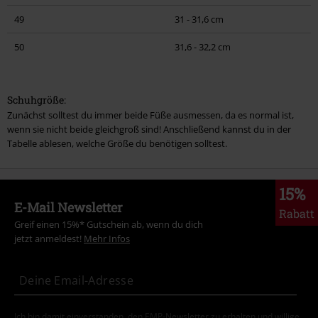
49
31 - 31,6 cm
Schuhe, Stiefel, Sneaker
50
31,6 - 32,2 cm
Babies & Kids
T-Shirts, Kapuzenpullover & -jacken, Strampler
Schuhgröße:
Zunächst solltest du immer beide Füße ausmessen, da es normal ist,
Passform für Hosen
wenn sie nicht beide gleichgroß sind! Anschließend kannst du in der
Männer
Tabelle ablesen, welche Größe du benötigen solltest.
Frauen
15%
Pflegehinweise
E-Mail Newsletter
Rabatt
Greif einen 15%* Gutschein ab, wenn du dich
Waschen & Pflege
jetzt anmeldest!
Mehr Infos
Flecken behandeln
Ich bin damit einverstanden, den EMP-Newsletter zu erhalten und willige