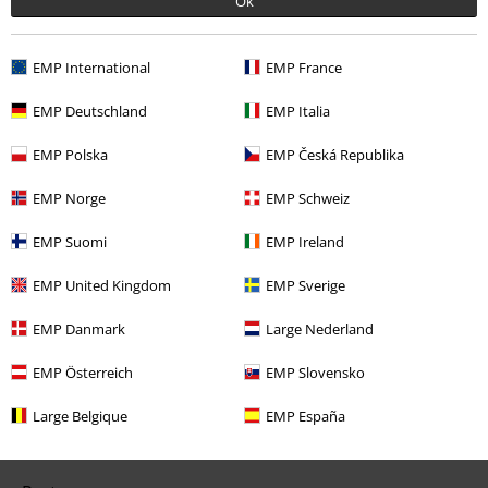
Ok
EMP International
EMP France
Angebote für dich
EMP Deutschland
EMP Italia
Magazin
EMP Polska
EMP Česká Republika
Gewinnspiele
EMP Norge
EMP Schweiz
EMP Gutscheine bestellen
EMP Suomi
EMP Ireland
EMP Backstage Club
EMP United Kingdom
EMP Sverige
Studentenrabatt
EMP Danmark
Large Nederland
EMP Österreich
EMP Slovensko
Über EMP
Large Belgique
EMP España
EMP Events