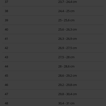
37
23,7 - 24,4 cm
T-Shirts, Kapuzenpullover & -jacken, Sleeveless Shirts, Longsleeves
38
24,4 - 25 cm
Hosen, Shorts, Kilts
39
25 - 25,6 cm
Kopfbedeckung
40
25,6 - 26,3 cm
Schuhe
41
26,3 - 26,9 cm
Frauen
42
26,9 - 27,5 cm
Mäntel, Jacken, Kleider
43
27,5 - 28 cm
T-Shirts, Top's, Kapuzenpullover & -jacken, Longsleeves
44
28 - 28,6 cm
Bikinis & Unterwäsche
45
28,6 - 29,2 cm
46
29,2 - 29,8 cm
Korsagen
47
29,8 - 30,4 cm
Hosen & Shorts & Röcke
48
30,4 - 31 cm
Kopfbedeckung