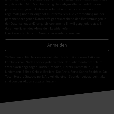
ein, dass die E.M.P. Merchandising Handelsgesellschaft mbH meine
personenbezogenen Daten verarbeitet um mich individuell und
regelmäßig über ihr Angebot zu informieren. Die Verarbeitung meiner
personenbezogenen Daten erfolgt entsprechend den Bestimmungen in
der
Datenschutzerklärung
. Ich kann meine Einwilligung jederzeit z. B.
durch Anklicken des Abmeldelinks widerrufen.
Hier
kann ich mich vom Newsletter wieder abmelden.
Anmelden
*4 Wochen gültig. Nur online einlösbar. Nicht mit anderen Aktionen
kombinierbar. Nach Codeeingabe wird dir der Rabatt automatisch im
Warenkorb abgezogen. Bücher, Medien, Tickets, Rammstein, (Till)
Lindemann, Böhse Onkelz, Broilers, Die Ärzte, Feine Sahne Fischfilet, Die
Toten Hosen, Gutscheine & Artikel, die einen Spendenbeitrag beinhalten,
sind von der Aktion ausgeschlossen.