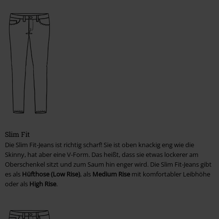
Schuhe, Stiefel, Sneaker
Babies & Kids
T-Shirts, Kapuzenpullover & -jacken, Strampler
Passform für Hosen
Männer
Frauen
Slim Fit
Pflegehinweise
Die Slim Fit-Jeans ist richtig scharf! Sie ist oben knackig eng wie die
Skinny, hat aber eine V-Form. Das heißt, dass sie etwas lockerer am
Waschen & Pflege
Oberschenkel sitzt und zum Saum hin enger wird. Die Slim Fit-Jeans gibt
es als
Hüfthose (Low Rise)
, als
Medium Rise
mit komfortabler Leibhöhe
Flecken behandeln
oder als
High Rise
.