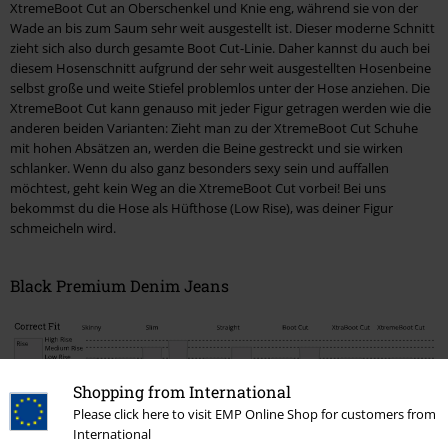
XtremeBoot Cut an Oberschenkel und Knie eng, während sie von der
Wade an bis zum Saum sehr weit ausgestellt ist. Dieser moderne Schnitt
zieht sich also durch gesamte Boot Cut-Linie. Daher kannst du auch bei
diesem Hosenschnitt aufgrund der sehr weit ausgestellten Hosenbeine
selbst große und weite Stiefel problemlos unter der Hose anziehen. Die
XtremeBoot Cut kann genauso mit jeder Figur getragen werden wie die
anderen beiden Varianten: Zieht man zu der XtremeBoot Cut Schuhe
mit hohen Absätzen an, werden die Beine gestreckt und sie wirken
schlanker. Wenn du also ganz besonders sexy sein und auffallen
möchtest, geht kein Weg an die XtremeBoot Cut vorbei! Bei uns
bekommst du die Hose als Hüfthose (Low Rise), was deiner Figur
schmeicheln wird.
Black Premium Denim Jeans
Shopping from International
Please click here to visit EMP Online Shop for customers from
International