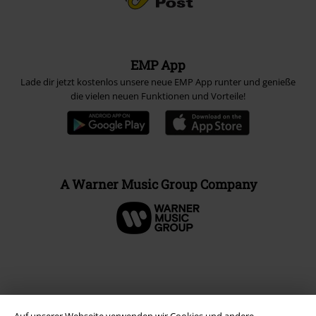
EMP App
Lade dir jetzt kostenlos unsere neue EMP App runter und genieße
die vielen neuen Funktionen und Vorteile!
A Warner Music Group Company