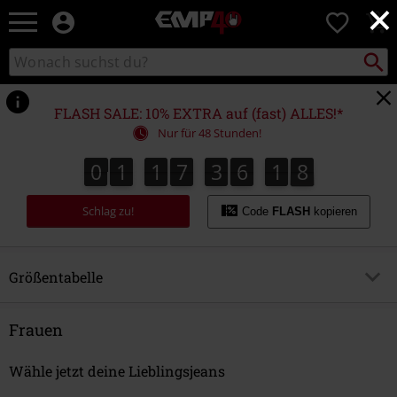
×
EMP
0
Merchandise
-
Packst
Katalog
suchen
Fanartikel
durchsuchen
Shop
für
FLASH SALE: 10% EXTRA auf (fast) ALLES!*
Rock
Nur für 48 Stunden!
&
Entertainment
0
1
1
7
3
6
1
8
0
1
1
7
3
6
1
7
2
9
7
8
Schlag zu!
Code
FLASH
kopieren
Größentabelle
Komplettübersicht
Frauen
Männer
Wähle jetzt deine Lieblingsjeans
Jacken, Mäntel