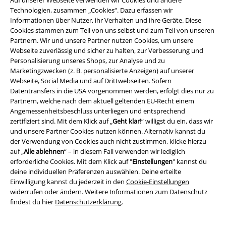
Auf unserer Webseite verwenden wir Cookies und andere
Technologien, zusammen „Cookies“. Dazu erfassen wir
Informationen über Nutzer, ihr Verhalten und ihre Geräte. Diese
Cookies stammen zum Teil von uns selbst und zum Teil von unseren
Partnern. Wir und unsere Partner nutzen Cookies, um unsere
Webseite zuverlässig und sicher zu halten, zur Verbesserung und
Rechtliches
Personalisierung unseres Shops, zur Analyse und zu
AGB
Marketingzwecken (z. B. personalisierte Anzeigen) auf unserer
Webseite, Social Media und auf Drittwebseiten. Sofern
Datentransfers in die USA vorgenommen werden, erfolgt dies nur zu
Impressum
Partnern, welche nach dem aktuell geltenden EU-Recht einem
Angemessenheitsbeschluss unterliegen und entsprechend
Datenschutz
zertifiziert sind. Mit dem Klick auf „
Geht klar!
“ willigst du ein, dass wir
und unsere Partner Cookies nutzen können. Alternativ kannst du
Entsorgung und Umweltschutz
der Verwendung von Cookies auch nicht zustimmen, klicke hierzu
auf „
Alle ablehnen
“ – in diesem Fall verwenden wir lediglich
Konformitätserklärung
erforderliche Cookies. Mit dem Klick auf "
Einstellungen
" kannst du
deine individuellen Präferenzen auswählen. Deine erteilte
Einwilligung kannst du jederzeit in den
Cookie-Einstellungen
Information zur Barrierefreiheit
widerrufen oder ändern. Weitere Informationen zum Datenschutz
findest du hier
Datenschutzerklärung
.
Cookie-Einstellungen