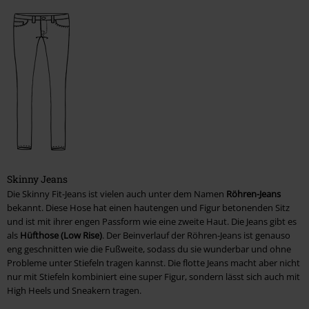
T-Shirts, Kapuzenpullover & -jacken, Sleeveless Shirts, Longsleeves
Hosen, Shorts, Kilts
Kopfbedeckung
Schuhe
Frauen
Mäntel, Jacken, Kleider
Skinny Jeans
T-Shirts, Top's, Kapuzenpullover & -jacken, Longsleeves
Die Skinny Fit-Jeans ist vielen auch unter dem Namen
Röhren-Jeans
bekannt. Diese Hose hat einen hautengen und Figur betonenden Sitz
Bikinis & Unterwäsche
und ist mit ihrer engen Passform wie eine zweite Haut. Die Jeans gibt es
als
Hüfthose (Low Rise)
. Der Beinverlauf der Röhren-Jeans ist genauso
Korsagen
eng geschnitten wie die Fußweite, sodass du sie wunderbar und ohne
Probleme unter Stiefeln tragen kannst. Die flotte Jeans macht aber nicht
nur mit Stiefeln kombiniert eine super Figur, sondern lässt sich auch mit
Hosen & Shorts & Röcke
High Heels und Sneakern tragen.
Kopfbedeckung