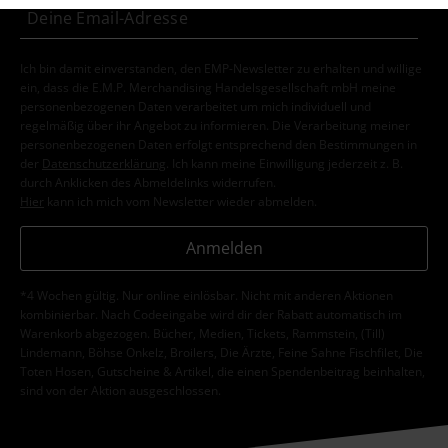
Ich bin damit einverstanden, den EMP-Newsletter zu erhalten und willige
ein, dass die E.M.P. Merchandising Handelsgesellschaft mbH meine
personenbezogenen Daten verarbeitet um mich individuell und
regelmäßig über ihr Angebot zu informieren. Die Verarbeitung meiner
personenbezogenen Daten erfolgt entsprechend den Bestimmungen in
der
Datenschutzerklärung
. Ich kann meine Einwilligung jederzeit z. B.
durch Anklicken des Abmeldelinks widerrufen.
Hier
kann ich mich vom Newsletter wieder abmelden.
Anmelden
*4 Wochen gültig. Nur online einlösbar. Nicht mit anderen Aktionen
kombinierbar. Nach Codeeingabe wird dir der Rabatt automatisch im
Warenkorb abgezogen. Bücher, Medien, Tickets, Rammstein, (Till)
Lindemann, Böhse Onkelz, Broilers, Die Ärzte, Feine Sahne Fischfilet, Die
Toten Hosen, Gutscheine & Artikel, die einen Spendenbeitrag beinhalten,
sind von der Aktion ausgeschlossen.