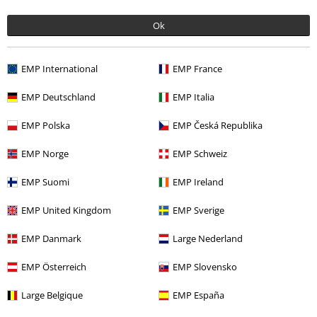
Megan
Skarlett
Kim
Grace
Nicki
Passform
Skinny
Slim
Straight
Boot Cut
XtraBoot
Ok
Cut
Leibhöhe
Low Rise
Low Rise
Low Rise
Low Rise
Low Rise
Medium
Medium
Medium
EMP International
EMP France
Rise
Rise
Rise
High Rise
EMP Deutschland
EMP Italia
Oberschenkel
Sehr
Schmal
Bequem
Schmal
Schmal
schmal
geschnitten
geschnitten
geschnitten
geschnitten
EMP Polska
EMP Česká Republika
geschnitten
Knie
Sehr
Schmal
Bequem
Schmal
Schmal
EMP Norge
EMP Schweiz
schmal
Fußweite
Sehr
Schmal
Normal
Boot cut
XtraBoot
EMP Suomi
EMP Ireland
schmal
Cut
EMP United Kingdom
EMP Sverige
EMP Danmark
Large Nederland
15%
E-Mail Newsletter
Rabatt
EMP Österreich
EMP Slovensko
Greif einen 15%* Gutschein ab, wenn du dich
jetzt anmeldest!
Mehr Infos
Large Belgique
EMP España