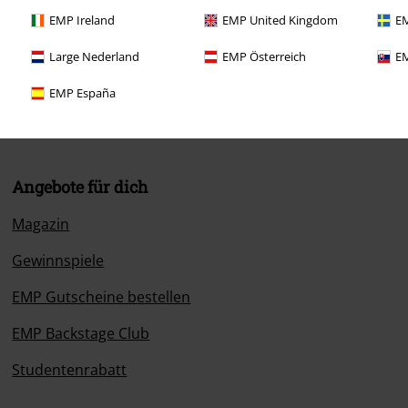
EMP Ireland
EMP United Kingdom
EM
:00 Uhr.
Mehr Infos
Large Nederland
EMP Österreich
EM
EMP España
Angebote für dich
Magazin
Gewinnspiele
EMP Gutscheine bestellen
EMP Backstage Club
Studentenrabatt