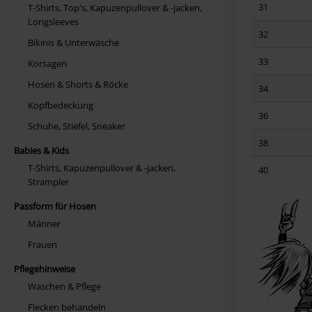
31
T-Shirts, Top's, Kapuzenpullover & -jacken,
Longsleeves
32
Bikinis & Unterwäsche
33
Korsagen
Hosen & Shorts & Röcke
34
Kopfbedeckung
36
Schuhe, Stiefel, Sneaker
38
Babies & Kids
T-Shirts, Kapuzenpullover & -jacken,
40
Strampler
Passform für Hosen
Männer
Frauen
Pflegehinweise
Waschen & Pflege
Flecken behandeln