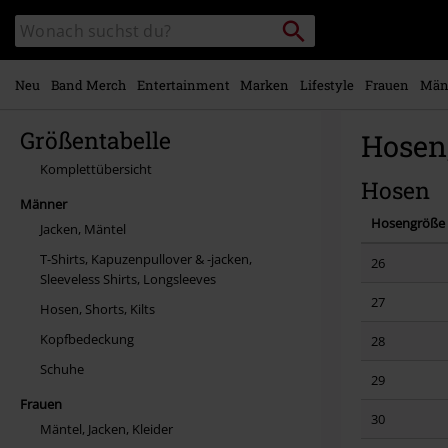
Zum
Packstation
Katalog
Hauptinhalt
suchen
durchsuchen
springen
Neu
Band Merch
Entertainment
Marken
Lifestyle
Frauen
Män
Größentabelle
Hosen,
Komplettübersicht
Hosen
Männer
Hosengröße
Jacken, Mäntel
T-Shirts, Kapuzenpullover & -jacken,
26
Sleeveless Shirts, Longsleeves
27
Hosen, Shorts, Kilts
Kopfbedeckung
28
Schuhe
29
Frauen
30
Mäntel, Jacken, Kleider