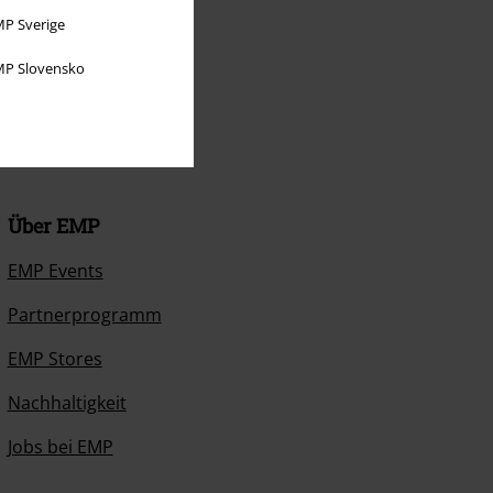
P Sverige
P Slovensko
Über EMP
EMP Events
Partnerprogramm
EMP Stores
Nachhaltigkeit
Jobs bei EMP