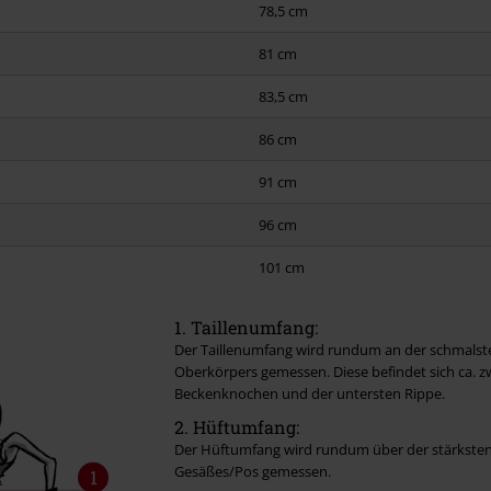
78,5 cm
81 cm
83,5 cm
86 cm
91 cm
96 cm
101 cm
1. Taillenumfang:
Der Taillenumfang wird rundum an der schmalste
Oberkörpers gemessen. Diese befindet sich ca. 
Beckenknochen und der untersten Rippe.
2. Hüftumfang:
Der Hüftumfang wird rundum über der stärksten 
Gesäßes/Pos gemessen.