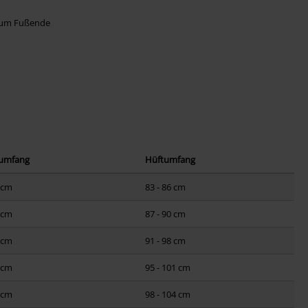
 zum Fußende
numfang
Hüftumfang
3 cm
83 - 86 cm
7 cm
87 - 90 cm
4 cm
91 - 98 cm
8 cm
95 - 101 cm
2 cm
98 - 104 cm