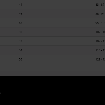
44
83 - 8
46
88 - 9
48
95 - 1
50
102 - 
52
109 - 
54
116 - 
56
123 - 
s