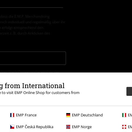
, dass die E.M.P. Merchandising
ch individuell und regelmäßig über ihr
 erfolgt entsprechend den
erzeit z. B. durch Anklicken des
erbar. Nach Codeeingabe wird dir der
tein, (Till) Lindemann, Böhse Onkelz,
tikel, die einen Spendenbeitrag
 from International
re to visit EMP Online Shop for customers from
EMP France
EMP Deutschland
EM
EMP Česká Republika
EMP Norge
EM