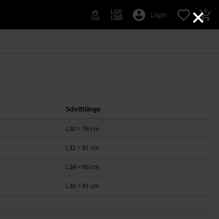
×
0
Login
Schrittlänge
L30 = 76 cm
L32 = 81 cm
L34 = 86 cm
L36 = 91 cm