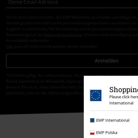
Ich bin damit einverstanden, den EMP-Newsletter zu erhalten und willige ein
Handelsgesellschaft mbH meine personenbezogenen Daten verarbeitet um mi
Angebot zu informieren. Die Verarbeitung meiner personenbezogenen Daten
Bestimmungen in der
Datenschutzerklärung
. Ich kann meine Einwilligung jed
Abmeldelinks widerrufen.
Hier
kann ich mich vom Newsletter wieder abmelden.
Anmelden
*4 Wochen gültig. Nur online einlösbar. Nicht mit anderen Aktionen kombini
Rabatt automatisch im Warenkorb abgezogen. Bücher, Medien, Tickets, Ramms
Broilers, Die Ärzte, Feine Sahne Fischfilet, Die Toten Hosen, Gutscheine & Ar
Shopping
beinhalten, sind von der Aktion ausgeschlossen.
Please click he
International
EMP International
EMP Polska