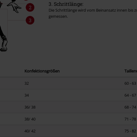
3. Schrittlänge:
Die Schrittlänge wird vom Beinansatz innen bis
gemessen.
Konfektionsgrößen
Taille
32
60 - 6
34
64 - 6
36/ 38
68 - 7
38/ 40
71 - 7
40/ 42
75 - 8