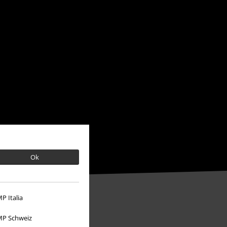
Ok
P Italia
P Schweiz