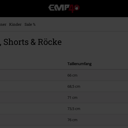
EMP
Merchandise
-
Fanartikel
ner
Kinder
Sale %
Shop
für
 Shorts & Röcke
Rock
&
Entertainment
Taillenumfang
66 cm
68,5 cm
71 cm
73,5 cm
76 cm