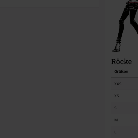
Röcke
Größen
XXS
XS
S
M
L