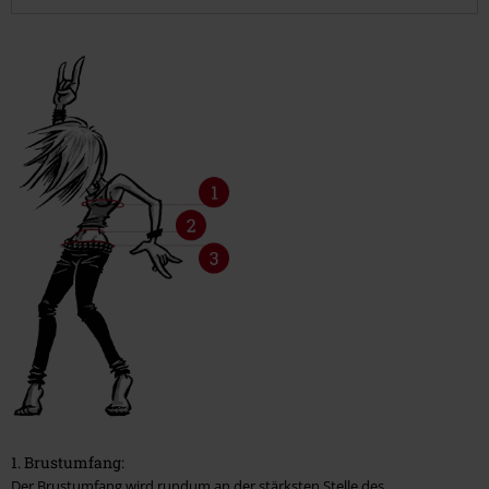
Kopfbedeckung
Schuhe, Stiefel, Sneaker
Babies & Kids
T-Shirts, Kapuzenpullover & -jacken, Strampler
Passform für Hosen
Männer
Frauen
Pflegehinweise
Waschen & Pflege
Flecken behandeln
1. Brustumfang:
Der Brustumfang wird rundum an der stärksten Stelle des