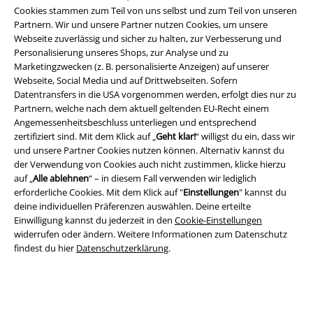
Rechtliches
Cookies stammen zum Teil von uns selbst und zum Teil von unseren
Partnern. Wir und unsere Partner nutzen Cookies, um unsere
AGB
Webseite zuverlässig und sicher zu halten, zur Verbesserung und
Personalisierung unseres Shops, zur Analyse und zu
Impressum
Marketingzwecken (z. B. personalisierte Anzeigen) auf unserer
Webseite, Social Media und auf Drittwebseiten. Sofern
Datentransfers in die USA vorgenommen werden, erfolgt dies nur zu
Datenschutz
Partnern, welche nach dem aktuell geltenden EU-Recht einem
Angemessenheitsbeschluss unterliegen und entsprechend
Entsorgung und Umweltschutz
zertifiziert sind. Mit dem Klick auf „
Geht klar!
“ willigst du ein, dass wir
und unsere Partner Cookies nutzen können. Alternativ kannst du
Konformitätserklärung
der Verwendung von Cookies auch nicht zustimmen, klicke hierzu
auf „
Alle ablehnen
“ – in diesem Fall verwenden wir lediglich
Information zur Barrierefreiheit
erforderliche Cookies. Mit dem Klick auf "
Einstellungen
" kannst du
deine individuellen Präferenzen auswählen. Deine erteilte
Einwilligung kannst du jederzeit in den
Cookie-Einstellungen
Cookie-Einstellungen
widerrufen oder ändern. Weitere Informationen zum Datenschutz
findest du hier
Datenschutzerklärung
.
Vertrag widerrufen
Alle Preise inkl. gesetzlicher Mehrwertsteuer, zzgl.
Versandkosten
© 1986-2026 E.M.P. Merchandising HGmbH