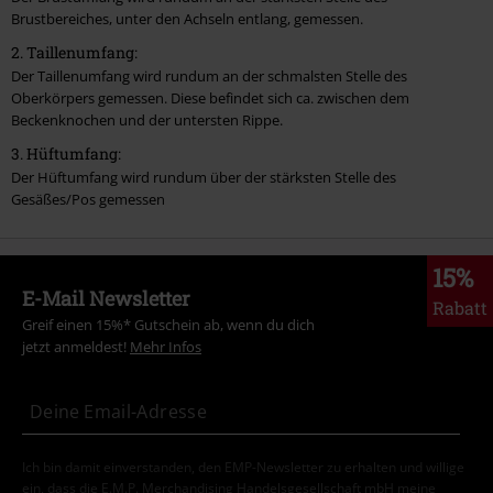
Brustbereiches, unter den Achseln entlang, gemessen.
2. Taillenumfang:
Der Taillenumfang wird rundum an der schmalsten Stelle des
Oberkörpers gemessen. Diese befindet sich ca. zwischen dem
Beckenknochen und der untersten Rippe.
3. Hüftumfang:
Der Hüftumfang wird rundum über der stärksten Stelle des
Gesäßes/Pos gemessen
15%
E-Mail Newsletter
Rabatt
Greif einen 15%* Gutschein ab, wenn du dich
jetzt anmeldest!
Mehr Infos
Ich bin damit einverstanden, den EMP-Newsletter zu erhalten und willige
ein, dass die E.M.P. Merchandising Handelsgesellschaft mbH meine