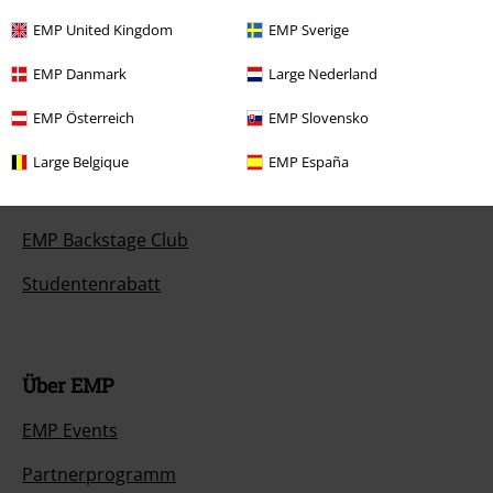
EMP United Kingdom
EMP Sverige
Angebote für dich
EMP Danmark
Large Nederland
Magazin
EMP Österreich
EMP Slovensko
Gewinnspiele
Large Belgique
EMP España
EMP Gutscheine bestellen
EMP Backstage Club
Studentenrabatt
Über EMP
EMP Events
Partnerprogramm