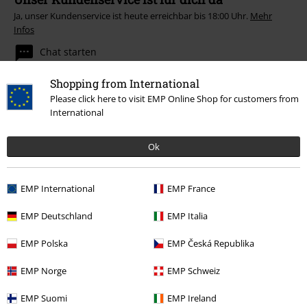
Ja, unser Kundenservice ist heute erreichbar bis 18:00 Uhr.
Mehr
Infos
Chat starten
Shopping from International
Please click here to visit EMP Online Shop for customers from
International
Kundenservice
FAQ / Hilfe
Ok
Rückgaberichtlinien
EMP International
EMP France
Artikel zurücksenden
EMP Deutschland
EMP Italia
Größentabelle
EMP Polska
EMP Česká Republika
BSC Mitgliedschaft kündigen
EMP Norge
EMP Schweiz
Zahlungsarten
EMP Suomi
EMP Ireland