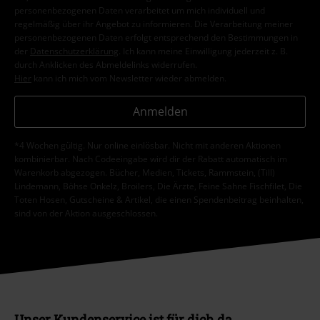
personenbezogenen Daten verarbeitet um mich individuell und
regelmäßig über ihr Angebot zu informieren. Die Verarbeitung meiner
personenbezogenen Daten erfolgt entsprechend den Bestimmungen in
der
Datenschutzerklärung
. Ich kann meine Einwilligung jederzeit z. B.
durch Anklicken des Abmeldelinks widerrufen.
Hier
kann ich mich vom Newsletter wieder abmelden.
Anmelden
*4 Wochen gültig. Nur online einlösbar. Nicht mit anderen Aktionen
kombinierbar. Nach Codeeingabe wird dir der Rabatt automatisch im
Warenkorb abgezogen. Bücher, Medien, Tickets, Rammstein, (Till)
Lindemann, Böhse Onkelz, Broilers, Die Ärzte, Feine Sahne Fischfilet, Die
Toten Hosen, Gutscheine & Artikel, die einen Spendenbeitrag beinhalten,
sind von der Aktion ausgeschlossen.
Unser Kundenservice ist für dich da