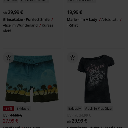
29,99 €
19,99 €
ab
Grinsekatze - Purrfect Smile
Marie - I'm A Lady
Aristocats
Alice im Wunderland
Kurzes
T-Shirt
Kleid
-37%
Exklusiv
Exklusiv
Auch in Plus Size
UVP
44,99 €
UVP
ab
34,99 €
27,99 €
29,99 €
ab
Scarif Surf
Star Wars
Grinsekatze - We're All Mad Here