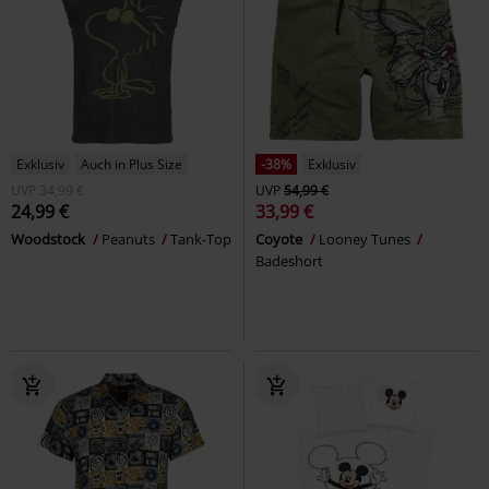
Exklusiv
Auch in Plus Size
-38%
Exklusiv
UVP
34,99 €
UVP
54,99 €
24,99 €
33,99 €
Woodstock
Peanuts
Tank-Top
Coyote
Looney Tunes
Badeshort