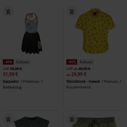
-46%
Exklusiv
-40%
Exklusiv
UVP
59,99 €
UVP
ab
49,99 €
31,99 €
29,99 €
ab
Karpador
Pokémon
Woodstock - Hawaii
Peanuts
Badeanzug
Kurzarmhemd