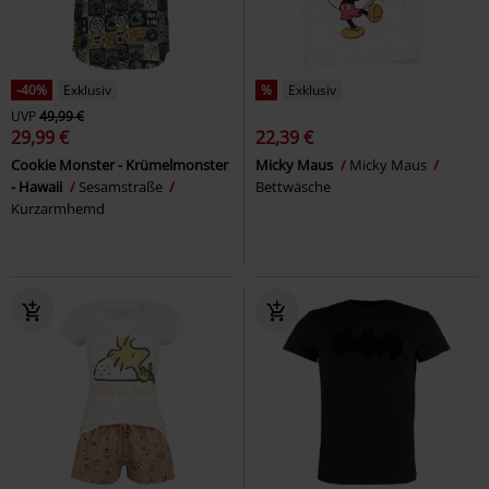
-40%
Exklusiv
%
Exklusiv
UVP
49,99 €
29,99 €
22,39 €
Cookie Monster - Krümelmonster
Micky Maus
Micky Maus
- Hawaii
Sesamstraße
Bettwäsche
Kurzarmhemd