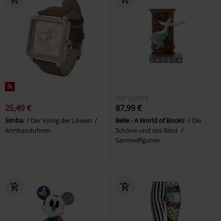
%
UVP
93,95 €
25,49 €
87,99 €
Simba
Der König der Löwen
Belle - A World of Books
Die
Armbanduhren
Schöne und das Biest
Sammelfiguren