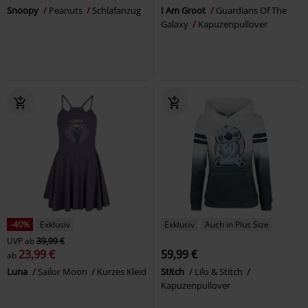
Snoopy
Peanuts
Schlafanzug
I Am Groot
Guardians Of The
Galaxy
Kapuzenpullover
-40%
Exklusiv
Exklusiv
Auch in Plus Size
UVP
ab
39,99 €
23,99 €
59,99 €
ab
Luna
Sailor Moon
Kurzes Kleid
Stitch
Lilo & Stitch
Kapuzenpullover