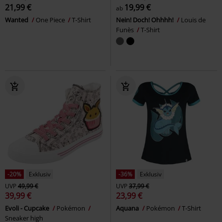
21,99 €
19,99 €
ab
Wanted
One Piece
T-Shirt
Nein! Doch! Ohhhh!
Louis de
Funès
T-Shirt
-20%
Exklusiv
-36%
Exklusiv
UVP
49,99 €
UVP
37,99 €
39,99 €
23,99 €
Evoli - Cupcake
Pokémon
Aquana
Pokémon
T-Shirt
Sneaker high