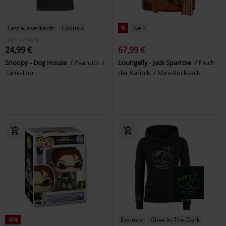
Fast ausverkauft
Exklusiv
%
Neu
UVP
34,99 €
24,99 €
67,99 €
Snoopy - Dog House
Peanuts
Loungefly - Jack Sparrow
Fluch
Tank-Top
der Karibik
Mini-Rucksack
-6%
Exklusiv
Glow-In-The-Dark