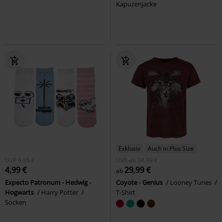
Kapuzenjacke
Exklusiv
Auch in Plus Size
UVP
9,95 €
UVP
ab
34,99 €
4,99 €
29,99 €
ab
Expecto Patronum - Hedwig -
Coyote - Genius
Looney Tunes
Hogwarts
Harry Potter
T-Shirt
Socken