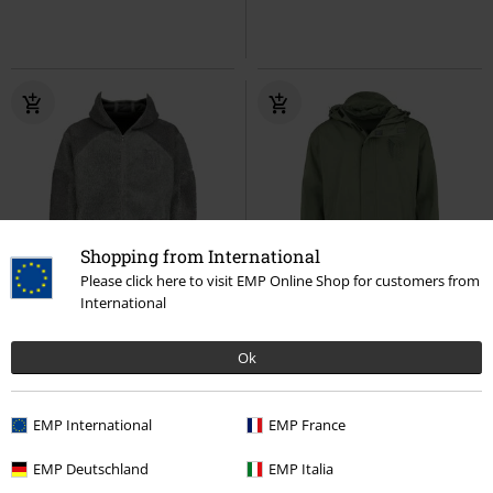
Shopping from International
Please click here to visit EMP Online Shop for customers from
Exklusiv
Stickerei
Auch in Plus Size
International
129,99 €
129,99 €
ab
Ok
Colossal Titan
Attack On Titan
Titan Silhouette
Attack On Titan
Übergangsjacke
Übergangsjacke
EMP International
EMP France
EMP Deutschland
EMP Italia