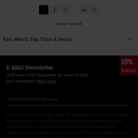
1
2
3
...
60
Seite 1 von 60
Fan Merch Top Filme & Serien
15%
E-Mail Newsletter
Rabatt
Greif einen 15%* Gutschein ab, wenn du dich
jetzt anmeldest!
Mehr Infos
Ich bin damit einverstanden, den EMP-Newsletter zu erhalten und willige
ein, dass die E.M.P. Merchandising Handelsgesellschaft mbH meine
personenbezogenen Daten verarbeitet um mich individuell und
regelmäßig über ihr Angebot zu informieren. Die Verarbeitung meiner