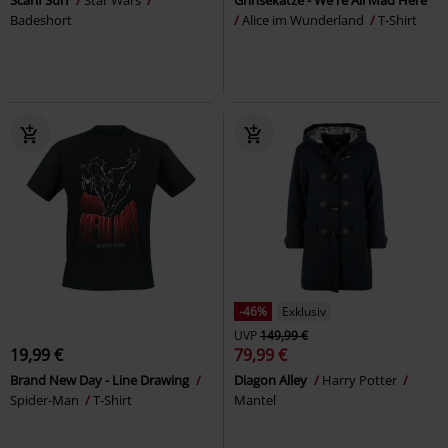
Badeshort
Alice im Wunderland
T-Shirt
-46%
Exklusiv
UVP
149,99 €
19,99 €
79,99 €
Brand New Day - Line Drawing
Diagon Alley
Harry Potter
Spider-Man
T-Shirt
Mantel