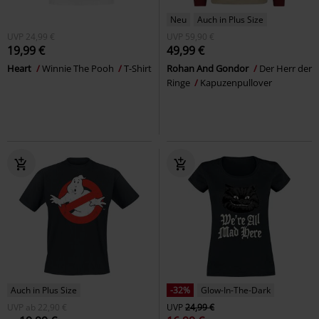
Neu
Auch in Plus Size
UVP
24,99 €
UVP
59,90 €
19,99 €
49,99 €
Heart
Winnie The Pooh
T-Shirt
Rohan And Gondor
Der Herr der
Ringe
Kapuzenpullover
Auch in Plus Size
-32%
Glow-In-The-Dark
UVP
ab
22,90 €
UVP
24,99 €