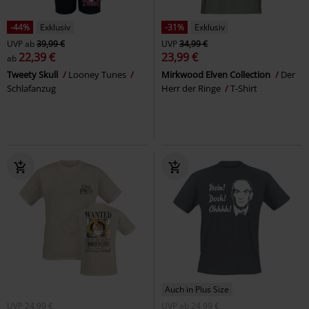
-44%
Exklusiv
-31%
Exklusiv
UVP
ab
39,99 €
UVP
34,99 €
22,39 €
23,99 €
ab
Tweety Skull
Looney Tunes
Mirkwood Elven Collection
Der
Schlafanzug
Herr der Ringe
T-Shirt
Auch in Plus Size
UVP
24,99 €
UVP
ab
24,99 €