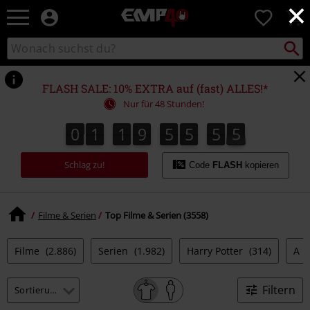
×
EMP
0
Merchandise
-
Packst
Katalog
suchen
Fanartikel
durchsuchen
Shop
für
FLASH SALE: 10% EXTRA auf (fast) ALLES!*
Rock
Nur für 48 Stunden!
&
Entertainment
0
1
1
9
5
5
5
4
0
1
1
9
5
5
5
3
5
5
5
5
5
3
4
Schlag zu!
Code
FLASH
kopieren
Filme & Serien
Top Filme & Serien (3558)
Filme
(2.886)
Serien
(1.982)
Harry Potter
(314)
A N
Filtern