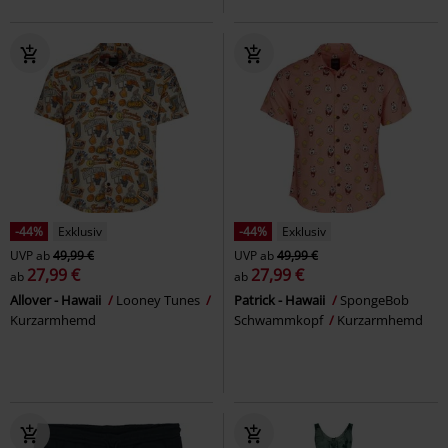
-44%
Exklusiv
-44%
Exklusiv
UVP
ab
49,99 €
UVP
ab
49,99 €
27,99 €
27,99 €
ab
ab
Allover - Hawaii
Looney Tunes
Patrick - Hawaii
SpongeBob
Kurzarmhemd
Schwammkopf
Kurzarmhemd