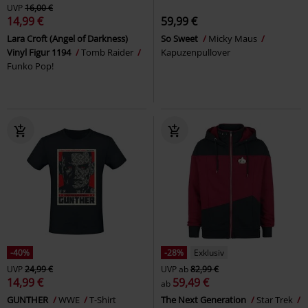
UVP
16,00 €
14,99 €
59,99 €
Lara Croft (Angel of Darkness)
So Sweet
Micky Maus
Vinyl Figur 1194
Tomb Raider
Kapuzenpullover
Funko Pop!
-40%
-28%
Exklusiv
UVP
24,99 €
UVP
ab
82,99 €
14,99 €
59,49 €
ab
GUNTHER
WWE
T-Shirt
The Next Generation
Star Trek