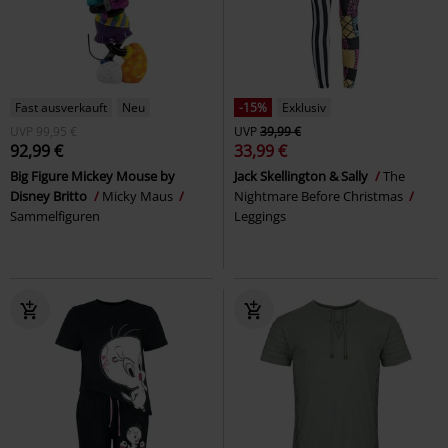
Fast ausverkauft
Neu
-15%
Exklusiv
UVP
99,95 €
UVP
39,99 €
92,99 €
33,99 €
Big Figure Mickey Mouse by
Jack Skellington & Sally
The
Disney Britto
Micky Maus
Nightmare Before Christmas
Sammelfiguren
Leggings