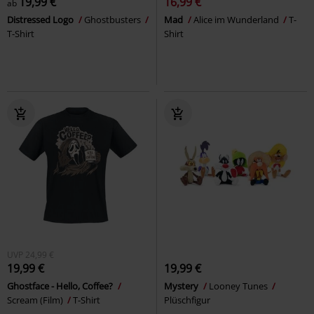
19,99 €
16,99 €
ab
Distressed Logo
Ghostbusters
Mad
Alice im Wunderland
T-
T-Shirt
Shirt
UVP
24,99 €
19,99 €
19,99 €
Ghostface - Hello, Coffee?
Mystery
Looney Tunes
Scream (Film)
T-Shirt
Plüschfigur