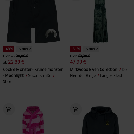
-43%
Exklusiv
-31%
Exklusiv
UVP
ab
39,90 €
UVP
69,99 €
22,39 €
47,99 €
ab
Cookie Monster - Krümelmonster
Mirkwood Elven Collection
Der
- Moonlight
Sesamstraße
Herr der Ringe
Langes Kleid
Short