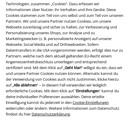
Angebote für dich
Technologien, zusammen „Cookies“. Dazu erfassen wir
Informationen über Nutzer, ihr Verhalten und ihre Geräte. Diese
Magazin
Cookies stammen zum Teil von uns selbst und zum Teil von unseren
Partnern. Wir und unsere Partner nutzen Cookies, um unsere
Gewinnspiele
Webseite zuverlässig und sicher zu halten, zur Verbesserung und
Personalisierung unseres Shops, zur Analyse und zu
EMP Gutscheine bestellen
Marketingzwecken (z. B. personalisierte Anzeigen) auf unserer
Webseite, Social Media und auf Drittwebseiten. Sofern
EMP Backstage Club
Datentransfers in die USA vorgenommen werden, erfolgt dies nur zu
Partnern, welche nach dem aktuell geltenden EU-Recht einem
Studentenrabatt
Angemessenheitsbeschluss unterliegen und entsprechend
zertifiziert sind. Mit dem Klick auf „
Geht klar!
“ willigst du ein, dass wir
und unsere Partner Cookies nutzen können. Alternativ kannst du
der Verwendung von Cookies auch nicht zustimmen, klicke hierzu
auf „
Alle ablehnen
“ – in diesem Fall verwenden wir lediglich
Über EMP
erforderliche Cookies. Mit dem Klick auf "
Einstellungen
" kannst du
deine individuellen Präferenzen auswählen. Deine erteilte
EMP Events
Einwilligung kannst du jederzeit in den
Cookie-Einstellungen
widerrufen oder ändern. Weitere Informationen zum Datenschutz
Partnerprogramm
findest du hier
Datenschutzerklärung
.
EMP Stores