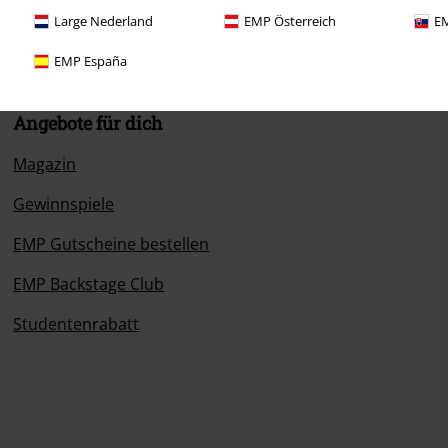
Large Nederland
EMP Österreich
EM
EMP España
Angebote für dich
Magazin
Gewinnspiele
EMP Gutscheine bestellen
EMP Backstage Club
Studentenrabatt