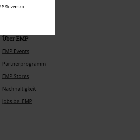
P Slovensko
Über EMP
EMP Events
Partnerprogramm
EMP Stores
Nachhaltigkeit
Jobs bei EMP