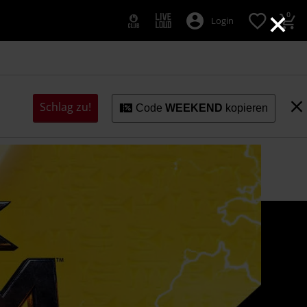
×
0
Login
Schlag zu!
Code
WEEKEND
kopieren