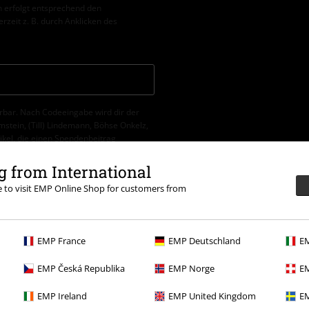
 erfolgt entsprechend den
erzeit z. B. durch Anklicken des
erbar. Nach Codeeingabe wird dir der
tein, (Till) Lindemann, Böhse Onkelz,
tikel, die einen Spendenbeitrag
 from International
re to visit EMP Online Shop for customers from
EMP France
EMP Deutschland
EM
EMP Česká Republika
EMP Norge
EM
:00 Uhr.
Mehr Infos
EMP Ireland
EMP United Kingdom
EM