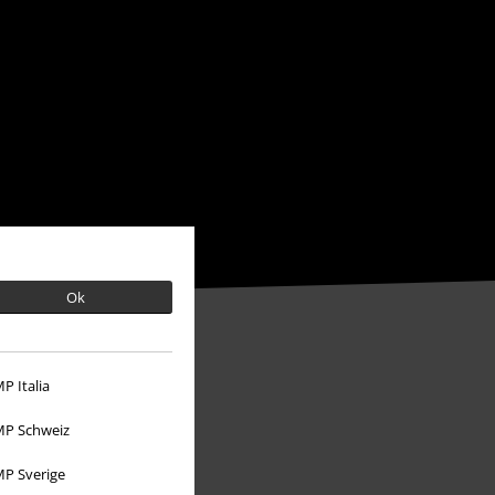
Ok
P Italia
P Schweiz
P Sverige