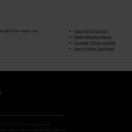
eh dich hier weiter um:
Paw Patrol Pullover
Peaky Blinders Merch
Stranger Things Hoodie
Harry Potter Geschenk
s
, dass die E.M.P. Merchandising
ch individuell und regelmäßig über ihr