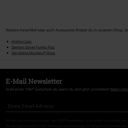
Weitere Fanartikel oder auch Accessoires findest du in unserem Shop. Si
Anime Caps
Demon Slayer Funko Pop
Der kleine Maulwurf Shop
E-Mail Newsletter
Greif einen 15%* Gutschein ab, wenn du dich jetzt anmeldest!
Mehr Info
Ich bin damit einverstanden, den EMP-Newsletter zu erhalten und willige ein
Handelsgesellschaft mbH meine personenbezogenen Daten verarbeitet um mi