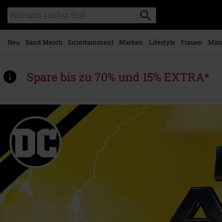
Zum
Packstation
Katalog
Hauptinhalt
suchen
durchsuchen
springen
Neu
Band Merch
Entertainment
Marken
Lifestyle
Frauen
Män
Spare bis zu 70% und 15% EXTRA*