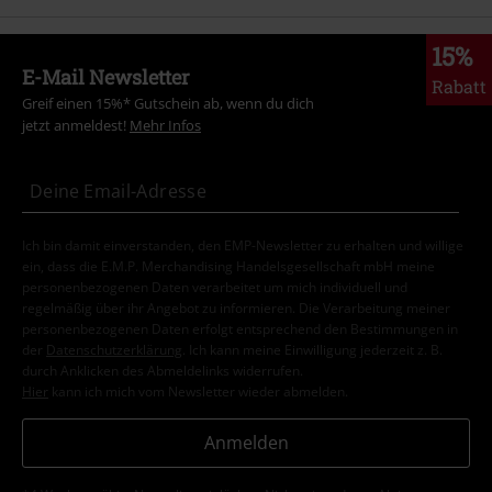
15%
E-Mail Newsletter
Rabatt
Greif einen 15%* Gutschein ab, wenn du dich
jetzt anmeldest!
Mehr Infos
Ich bin damit einverstanden, den EMP-Newsletter zu erhalten und willige
ein, dass die E.M.P. Merchandising Handelsgesellschaft mbH meine
personenbezogenen Daten verarbeitet um mich individuell und
regelmäßig über ihr Angebot zu informieren. Die Verarbeitung meiner
personenbezogenen Daten erfolgt entsprechend den Bestimmungen in
der
Datenschutzerklärung
. Ich kann meine Einwilligung jederzeit z. B.
durch Anklicken des Abmeldelinks widerrufen.
Hier
kann ich mich vom Newsletter wieder abmelden.
Anmelden