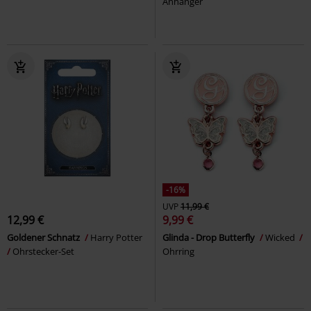
Anhänger
-16%
UVP
11,99 €
12,99 €
9,99 €
Goldener Schnatz
Harry Potter
Glinda - Drop Butterfly
Wicked
Ohrstecker-Set
Ohrring