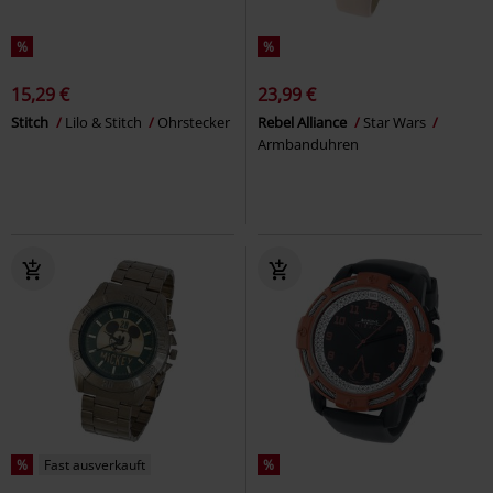
%
%
15,29 €
23,99 €
Stitch
Lilo & Stitch
Ohrstecker
Rebel Alliance
Star Wars
Armbanduhren
%
Fast ausverkauft
%