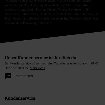
*4 Wochen gültig. Nur online einlösbar. Nicht mit anderen Aktionen
kombinierbar. Nach Codeeingabe wird dir der Rabatt automatisch im
Warenkorb abgezogen. Bücher, Medien, Tickets, Rammstein, (Till)
Lindemann, Böhse Onkelz, Broilers, Die Ärzte, Feine Sahne Fischfilet, Die
Toten Hosen, Gutscheine & Artikel, die einen Spendenbeitrag beinhalten,
sind von der Aktion ausgeschlossen.
Unser Kundenservice ist für dich da
Der Kundenservice ist am nächsten Tag wieder erreichbar von 08:00
Uhr bis 18:00 Uhr.
Mehr Infos
Chat starten
Kundenservice