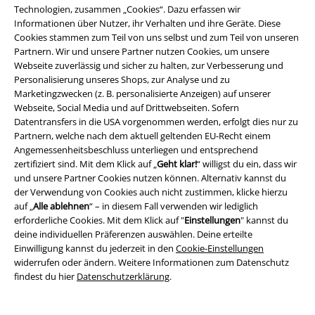
Technologien, zusammen „Cookies“. Dazu erfassen wir
EMP Backstage Club
Informationen über Nutzer, ihr Verhalten und ihre Geräte. Diese
Cookies stammen zum Teil von uns selbst und zum Teil von unseren
Studentenrabatt
Partnern. Wir und unsere Partner nutzen Cookies, um unsere
Webseite zuverlässig und sicher zu halten, zur Verbesserung und
Personalisierung unseres Shops, zur Analyse und zu
Marketingzwecken (z. B. personalisierte Anzeigen) auf unserer
Über EMP
Webseite, Social Media und auf Drittwebseiten. Sofern
Datentransfers in die USA vorgenommen werden, erfolgt dies nur zu
EMP Events
Partnern, welche nach dem aktuell geltenden EU-Recht einem
Angemessenheitsbeschluss unterliegen und entsprechend
Partnerprogramm
zertifiziert sind. Mit dem Klick auf „
Geht klar!
“ willigst du ein, dass wir
und unsere Partner Cookies nutzen können. Alternativ kannst du
EMP Stores
der Verwendung von Cookies auch nicht zustimmen, klicke hierzu
auf „
Alle ablehnen
“ – in diesem Fall verwenden wir lediglich
Nachhaltigkeit
erforderliche Cookies. Mit dem Klick auf "
Einstellungen
" kannst du
deine individuellen Präferenzen auswählen. Deine erteilte
Jobs bei EMP
Einwilligung kannst du jederzeit in den
Cookie-Einstellungen
widerrufen oder ändern. Weitere Informationen zum Datenschutz
findest du hier
Datenschutzerklärung
.