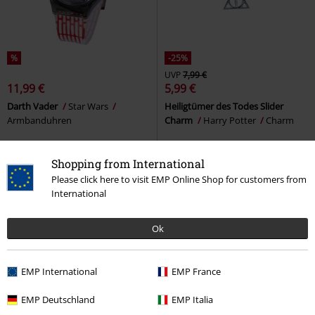
%
-25%
UVP
7,99 €
11,99 €
5,99 €
Darth Vader
Star Wars
Heiligtümer des Todes Slider
Armbanduhren
Charm
Harry Potter
Charm
Shopping from International
Please click here to visit EMP Online Shop for customers from
International
Ok
EMP International
EMP France
EMP Deutschland
EMP Italia