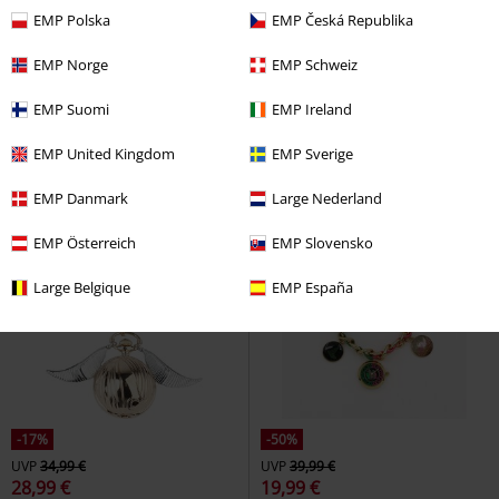
-43%
-42%
EMP Polska
EMP Česká Republika
UVP
29,99 €
UVP
34,99 €
16,99 €
19,99 €
EMP Norge
EMP Schweiz
Hogwarts
Harry Potter
Gryffindor
Harry Potter
EMP Suomi
EMP Ireland
Armbanduhren
Armbanduhren
EMP United Kingdom
EMP Sverige
EMP Danmark
Large Nederland
EMP Österreich
EMP Slovensko
Large Belgique
EMP España
-17%
-50%
UVP
34,99 €
UVP
39,99 €
28,99 €
19,99 €