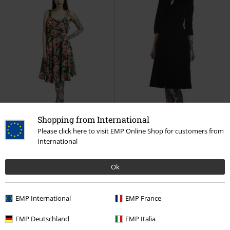
Shopping from International
Please click here to visit EMP Online Shop for customers from
International
%
Fast ausverkauft
Fast ausverkauft
Auch in Plus Size
Ok
54,99 €
64,99 €
ab
ab
Jungke Print Flare Dress
Voodoo
Glamorous Velvet Tea Dress
Vixen
Mittellanges Kleid
H&R London
Mittellanges Kleid
EMP International
EMP France
EMP Deutschland
EMP Italia