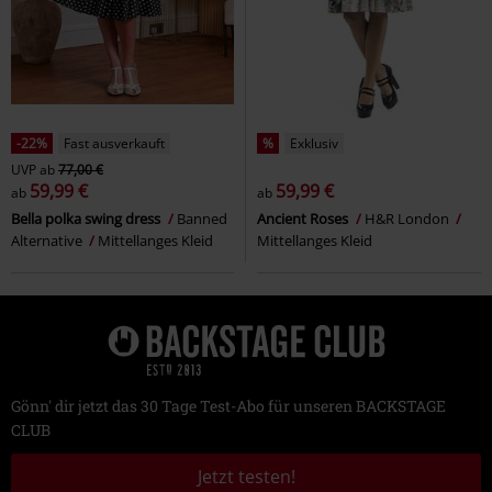
-22%
Fast ausverkauft
%
Exklusiv
UVP
ab
77,00 €
59,99 €
59,99 €
ab
ab
Bella polka swing dress
Banned
Ancient Roses
H&R London
Alternative
Mittellanges Kleid
Mittellanges Kleid
Gönn' dir jetzt das 30 Tage Test-Abo für unseren BACKSTAGE
CLUB
Jetzt testen!