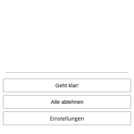
%
%
Fast ausverkauft
49,99 €
59,99 €
ab
ab
Sandy Flower Dress
Banned
Bella Anchor Ahead Dress
Retro
Langes Kleid
Banned Retro
Mittellanges Kleid
Geht klar!
Alle ablehnen
Einstellungen