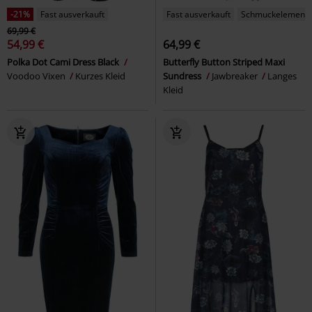
-21%
Fast ausverkauft
Fast ausverkauft
Schmuckelement
69,99 €
54,99 €
64,99 €
Polka Dot Cami Dress Black
Butterfly Button Striped Maxi
Voodoo Vixen
Kurzes Kleid
Sundress
Jawbreaker
Langes
Kleid