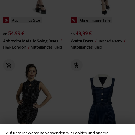
%
Auch in Plus Size
%
Abnehmbare Teile
54,99 €
49,99 €
ab
ab
Aphrodite Metallic Swing Dress
Yvette Dress
Banned Retro
H&R London
Mittellanges Kleid
Mittellanges Kleid
Auf unserer Webseite verwenden wir Cookies und andere