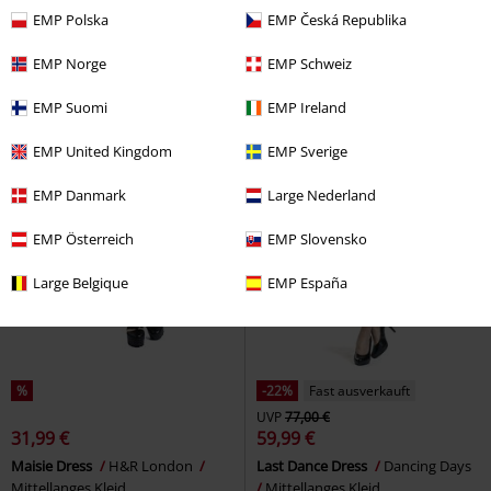
EMP Polska
EMP Česká Republika
EMP Norge
EMP Schweiz
EMP Suomi
EMP Ireland
EMP United Kingdom
EMP Sverige
EMP Danmark
Large Nederland
EMP Österreich
EMP Slovensko
Large Belgique
EMP España
%
-22%
Fast ausverkauft
UVP
77,00 €
31,99 €
59,99 €
Maisie Dress
H&R London
Last Dance Dress
Dancing Days
Mittellanges Kleid
Mittellanges Kleid