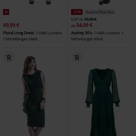
%
-31%
Auch in Plus Size
UVP
ab
79,99 €
49,99 €
54,99 €
ab
Floral Long Dress
H&R London
Audrey 50's
H&R London
Mittellanges Kleid
Mittellanges Kleid