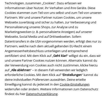
Technologien, zusammen „Cookies“. Dazu erfassen wir
Informationen über Nutzer, ihr Verhalten und ihre Geräte. Diese
Cookies stammen zum Teil von uns selbst und zum Teil von unseren
Partnern. Wir und unsere Partner nutzen Cookies, um unsere
Webseite zuverlässig und sicher zu halten, zur Verbesserung und
Personalisierung unseres Shops, zur Analyse und zu
-40%
Exklusiv
%
Abnehmbare Teile
Marketingzwecken (z. B. personalisierte Anzeigen) auf unserer
UVP
49,99 €
Webseite, Social Media und auf Drittwebseiten. Sofern
29,99 €
52,99 €
ab
Datentransfers in die USA vorgenommen werden, erfolgt dies nur zu
Rock Rebel by EMP
Rock Rebel
Costello Knee Dress
Hell Bunny
Partnern, welche nach dem aktuell geltenden EU-Recht einem
by EMP
Kurzes Kleid
Mittellanges Kleid
Angemessenheitsbeschluss unterliegen und entsprechend
zertifiziert sind. Mit dem Klick auf „
Geht klar!
“ willigst du ein, dass wir
und unsere Partner Cookies nutzen können. Alternativ kannst du
der Verwendung von Cookies auch nicht zustimmen, klicke hierzu
auf „
Alle ablehnen
“ – in diesem Fall verwenden wir lediglich
erforderliche Cookies. Mit dem Klick auf "
Einstellungen
" kannst du
deine individuellen Präferenzen auswählen. Deine erteilte
Einwilligung kannst du jederzeit in den
Cookie-Einstellungen
widerrufen oder ändern. Weitere Informationen zum Datenschutz
findest du hier
Datenschutzerklärung
.