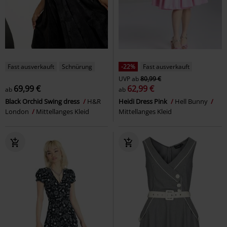
Fast ausverkauft
Schnürung
-22%
Fast ausverkauft
UVP
ab
80,99 €
69,99 €
62,99 €
ab
ab
Black Orchid Swing dress
H&R
Heidi Dress Pink
Hell Bunny
London
Mittellanges Kleid
Mittellanges Kleid