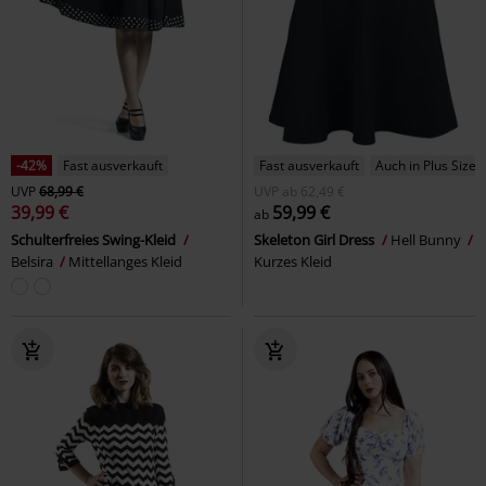
-42%
Fast ausverkauft
Fast ausverkauft
Auch in Plus Size
UVP
68,99 €
UVP
ab
62,49 €
39,99 €
59,99 €
ab
Schulterfreies Swing-Kleid
Skeleton Girl Dress
Hell Bunny
Belsira
Mittellanges Kleid
Kurzes Kleid