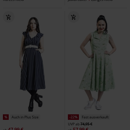
%
Auch in Plus Size
-22%
Fast ausverkauft
UVP
ab
74,95 €
47,99 €
57,99 €