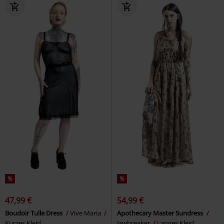
%
%
47,99 €
54,99 €
Boudoir Tulle Dress
Vive Maria
Apothecary Master Sundress
Kurzes Kleid
Jawbreaker
Langes Kleid