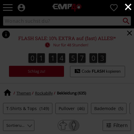
×
EMP
0
Merchandise
-
Packst
Katalog
suchen
Fanartikel
durchsuchen
Shop
für
FLASH SALE: 10% EXTRA auf (fast) ALLES!*
Rock
Nur für 48 Stunden!
&
Entertainment
0
1
1
4
5
7
0
1
0
1
1
4
5
7
0
1
2
Schlag zu!
Code
FLASH
kopieren
Themen
Rockabilly
Bekleidung (635)
T-Shirts & Tops
(149)
Pullover
(46)
Bademode
(5)
Filtern