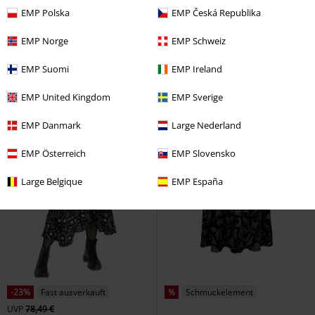
EMP Polska
EMP Česká Republika
EMP Norge
EMP Schweiz
EMP Suomi
EMP Ireland
EMP United Kingdom
EMP Sverige
EMP Danmark
Large Nederland
EMP Österreich
EMP Slovensko
Large Belgique
EMP España
-23%
Fast ausverkauft
%
Schmuckelement
UVP
78,49 €