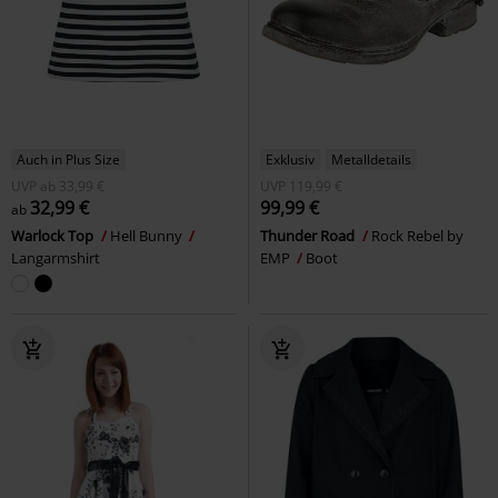
Auch in Plus Size
Exklusiv
Metalldetails
UVP
ab
33,99 €
UVP
119,99 €
32,99 €
99,99 €
ab
Warlock Top
Hell Bunny
Thunder Road
Rock Rebel by
Langarmshirt
EMP
Boot