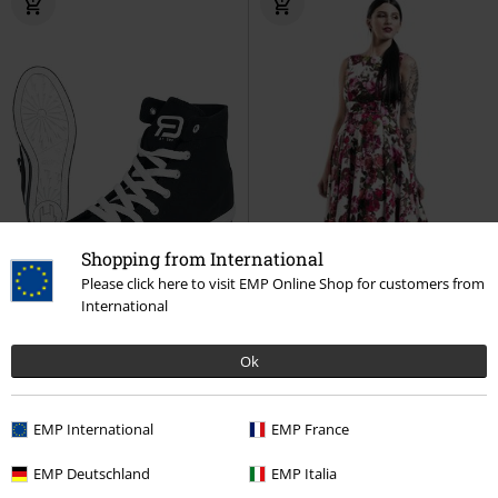
Shopping from International
Please click here to visit EMP Online Shop for customers from
International
Ok
Exklusiv
-43%
Auch in Plus Size
UVP
34,99 €
UVP
79,99 €
EMP International
EMP France
29,99 €
44,99 €
Walk The Line
RED by EMP
Audrey 50's
H&R London
EMP Deutschland
EMP Italia
Sneaker high
Mittellanges Kleid