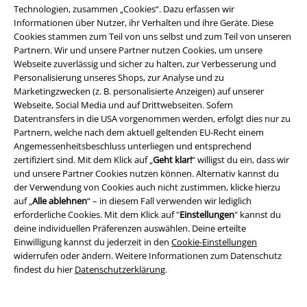
Technologien, zusammen „Cookies“. Dazu erfassen wir
Informationen über Nutzer, ihr Verhalten und ihre Geräte. Diese
Cookies stammen zum Teil von uns selbst und zum Teil von unseren
Partnern. Wir und unsere Partner nutzen Cookies, um unsere
Webseite zuverlässig und sicher zu halten, zur Verbesserung und
Personalisierung unseres Shops, zur Analyse und zu
Marketingzwecken (z. B. personalisierte Anzeigen) auf unserer
%
-20%
Webseite, Social Media und auf Drittwebseiten. Sofern
UVP
29,99 €
Datentransfers in die USA vorgenommen werden, erfolgt dies nur zu
19,99 €
23,99 €
Partnern, welche nach dem aktuell geltenden EU-Recht einem
Lace Vamp Bustier
Vive Maria
Boom
Queen Kerosin
T-Shirt
Angemessenheitsbeschluss unterliegen und entsprechend
Top
zertifiziert sind. Mit dem Klick auf „
Geht klar!
“ willigst du ein, dass wir
und unsere Partner Cookies nutzen können. Alternativ kannst du
der Verwendung von Cookies auch nicht zustimmen, klicke hierzu
auf „
Alle ablehnen
“ – in diesem Fall verwenden wir lediglich
erforderliche Cookies. Mit dem Klick auf "
Einstellungen
" kannst du
deine individuellen Präferenzen auswählen. Deine erteilte
Einwilligung kannst du jederzeit in den
Cookie-Einstellungen
widerrufen oder ändern. Weitere Informationen zum Datenschutz
findest du hier
Datenschutzerklärung
.