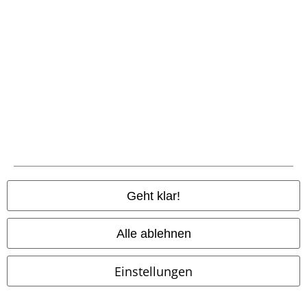
-36%
Metalldetails
Auch in Plus Size
Premium
UVP
29,99 €
UVP
ab
21,95 €
19,19 €
21,90 €
ab
Leo Mesh Top
Pussy Deluxe
Vintage Ride
Gasoline Bandit
Top
T-Shirt
Geht klar!
Alle ablehnen
Einstellungen