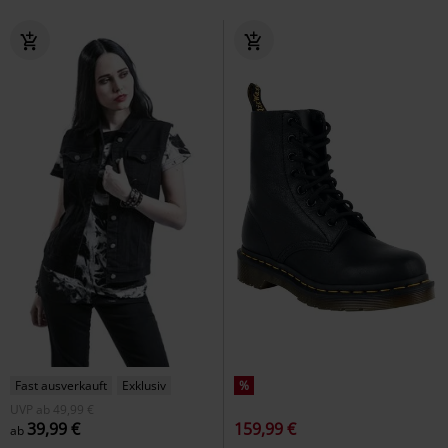
Fast ausverkauft
Exklusiv
%
UVP
ab
49,99 €
39,99 €
159,99 €
ab