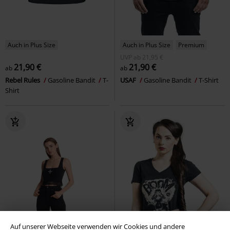
Auch in Plus Size
Auch in Plus Size
Premium
UVP
ab
21,95 €
21,90 €
21,90 €
ab
ab
Rebel Rules
Gasoline Bandit
T-
USAF
Gasoline Bandit
T-Shirt
Shirt
Auf unserer Webseite verwenden wir Cookies und andere