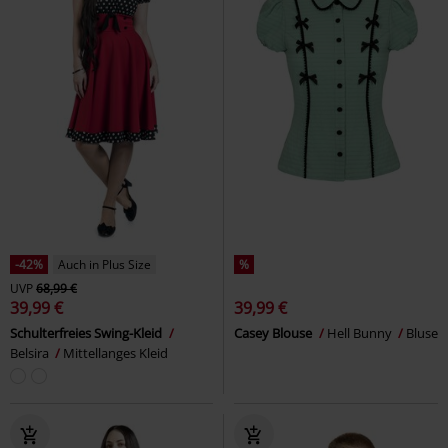
-42%
Auch in Plus Size
%
UVP
68,99 €
39,99 €
39,99 €
Schulterfreies Swing-Kleid
Casey Blouse
Hell Bunny
Bluse
Belsira
Mittellanges Kleid