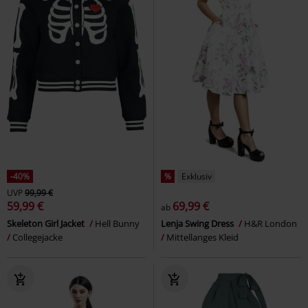
-40%
%
Exklusiv
UVP
99,99 €
59,99 €
69,99 €
ab
Skeleton Girl Jacket
Hell Bunny
Lenja Swing Dress
H&R London
Collegejacke
Mittellanges Kleid