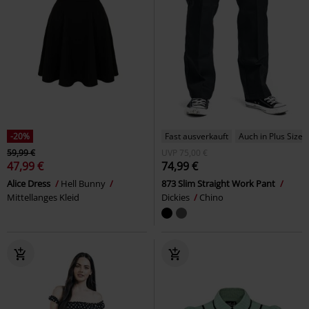
-20%
Fast ausverkauft
Auch in Plus Size
59,99 €
UVP
75,00 €
47,99 €
74,99 €
Alice Dress
Hell Bunny
873 Slim Straight Work Pant
Mittellanges Kleid
Dickies
Chino