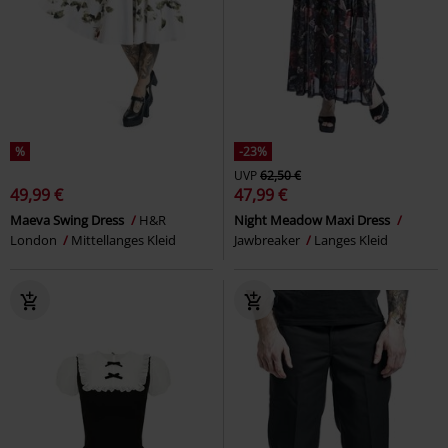
%
-23%
UVP
62,50 €
49,99 €
47,99 €
Maeva Swing Dress
H&R
Night Meadow Maxi Dress
London
Mittellanges Kleid
Jawbreaker
Langes Kleid