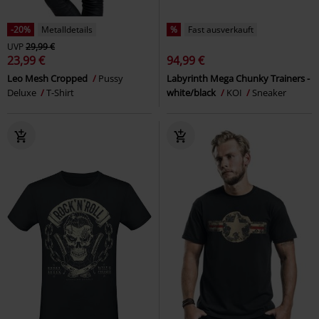
-20%
Metalldetails
%
Fast ausverkauft
UVP
29,99 €
23,99 €
94,99 €
Leo Mesh Cropped
Pussy
Labyrinth Mega Chunky Trainers -
Deluxe
T-Shirt
white/black
KOI
Sneaker