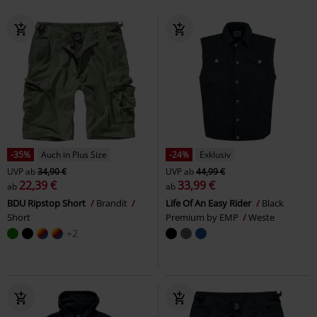
-35%
Auch in Plus Size
-24%
Exklusiv
UVP
ab
34,90 €
UVP
ab
44,99 €
22,39 €
33,99 €
ab
ab
BDU Ripstop Short
Brandit
Life Of An Easy Rider
Black
Short
Premium by EMP
Weste
+2