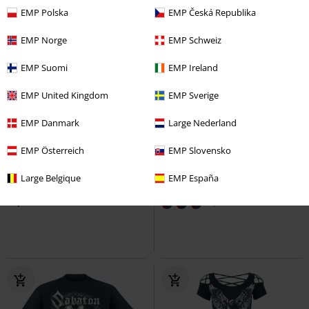
EMP Polska
EMP Česká Republika
EMP Norge
EMP Schweiz
EMP Suomi
EMP Ireland
EMP United Kingdom
EMP Sverige
EMP Danmark
Large Nederland
Exklusiv
%
Auch in Plus Size
EMP Österreich
EMP Slovensko
UVP
22,99 €
19,99 €
31,99 €
ab
Large Belgique
EMP España
Ragnarok
Amon Amarth
Tank-
Vintage Shorts
Brandit
Short
Top
+4