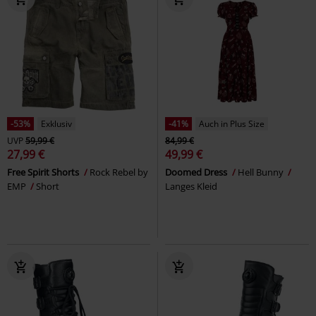
-53%
Exklusiv
-41%
Auch in Plus Size
UVP
59,99 €
84,99 €
27,99 €
49,99 €
Free Spirit Shorts
Rock Rebel by
Doomed Dress
Hell Bunny
EMP
Short
Langes Kleid