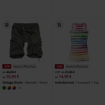
-20%
Auch in Plus Size
-34%
Auch in Plus Size
ab
44,99 €
UVP
ab
21,99 €
35,99 €
14,39 €
ab
ab
Vintage Shorts
Brandit
Short
Icicle Burnout
Innocent
Top
+4