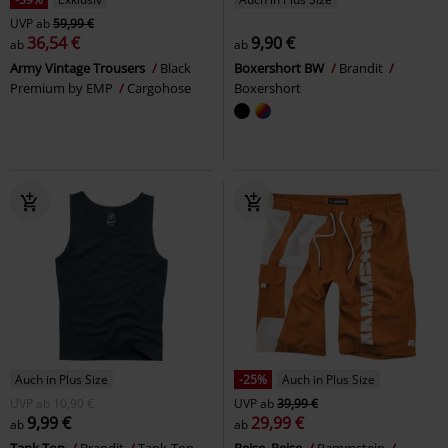
UVP
ab
59,99 €
36,54 €
9,90 €
ab
ab
Army Vintage Trousers
Black
Boxershort BW
Brandit
Premium by EMP
Cargohose
Boxershort
Auch in Plus Size
-25%
Auch in Plus Size
UVP
ab
10,90 €
UVP
ab
39,99 €
9,99 €
29,99 €
ab
ab
Tank Top
Brandit
Tank-Top
Reise, Reise
Rammstein