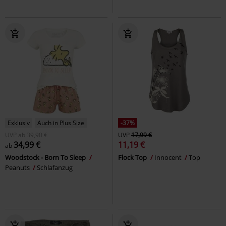
Exklusiv
Auch in Plus Size
-37%
UVP
ab
39,90 €
UVP
17,99 €
34,99 €
11,19 €
ab
Woodstock - Born To Sleep
Flock Top
Innocent
Top
Peanuts
Schlafanzug