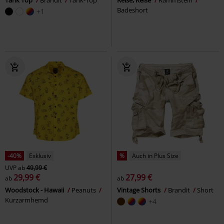
Badeshort
+1
-40%
Exklusiv
%
Auch in Plus Size
UVP
ab
49,99 €
29,99 €
27,99 €
ab
ab
Woodstock - Hawaii
Peanuts
Vintage Shorts
Brandit
Short
Kurzarmhemd
+4