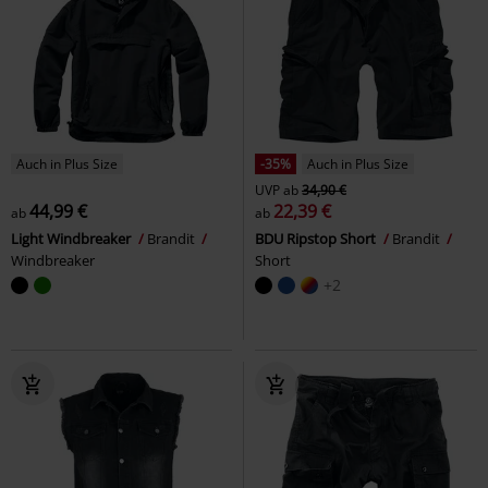
Auch in Plus Size
-35%
Auch in Plus Size
UVP
ab
34,90 €
44,99 €
22,39 €
ab
ab
Light Windbreaker
Brandit
BDU Ripstop Short
Brandit
Windbreaker
Short
+2