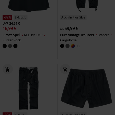
-32%
Exklusiv
Auch in Plus Size
UVP
24,99 €
16,99 €
59,99 €
ab
Circe's Spell
RED by EMP
Pure Vintage Trousers
Brandit
Kurzer Rock
Cargohose
+2
-39%
Exklusiv
Auch in Plus Size