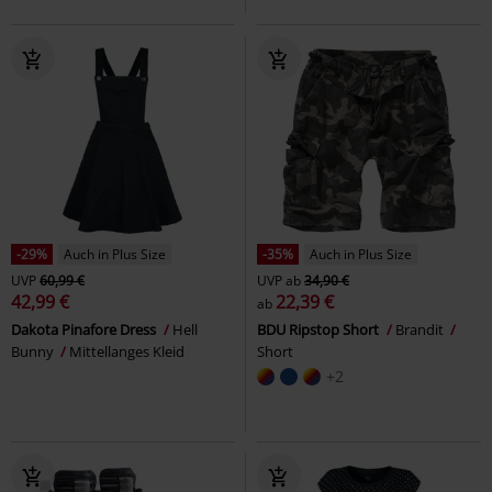
-29%
Auch in Plus Size
-35%
Auch in Plus Size
UVP
60,99 €
UVP
ab
34,90 €
42,99 €
22,39 €
ab
Dakota Pinafore Dress
Hell
BDU Ripstop Short
Brandit
Bunny
Mittellanges Kleid
Short
+2