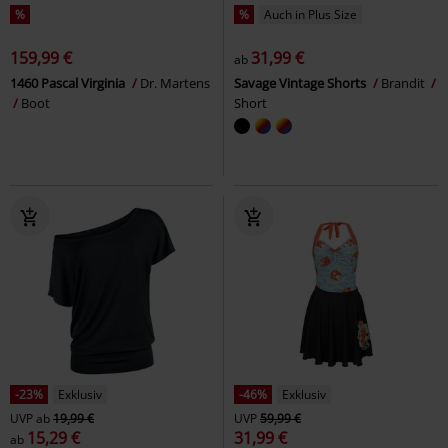
%
%
Auch in Plus Size
159,99 €
31,99 €
ab
1460 Pascal Virginia
Dr. Martens
Savage Vintage Shorts
Brandit
Boot
Short
-23%
Exklusiv
-46%
Exklusiv
UVP
ab
19,99 €
UVP
59,99 €
15,29 €
31,99 €
ab