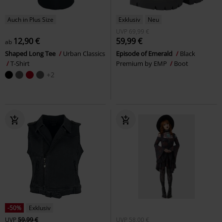
Auch in Plus Size
Exklusiv
Neu
UVP
69,99 €
12,90 €
59,99 €
ab
Shaped Long Tee
Urban Classics
Episode of Emerald
Black
T-Shirt
Premium by EMP
Boot
+2
-50%
Exklusiv
UVP
59,99 €
UVP
58,00 €