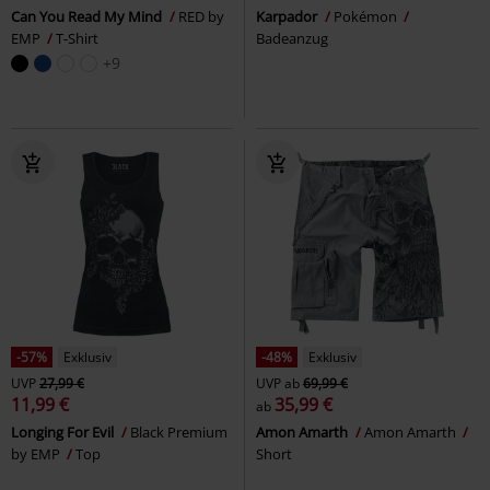
Can You Read My Mind
RED by
Karpador
Pokémon
EMP
T-Shirt
Badeanzug
+9
-57%
Exklusiv
-48%
Exklusiv
UVP
27,99 €
UVP
ab
69,99 €
11,99 €
35,99 €
ab
Longing For Evil
Black Premium
Amon Amarth
Amon Amarth
by EMP
Top
Short