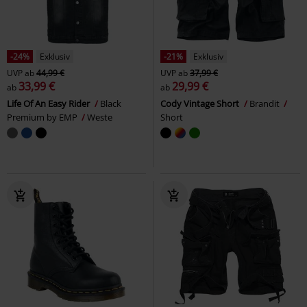
-24%
Exklusiv
-21%
Exklusiv
UVP
ab
44,99 €
UVP
ab
37,99 €
33,99 €
29,99 €
ab
ab
Life Of An Easy Rider
Black
Cody Vintage Short
Brandit
Premium by EMP
Weste
Short