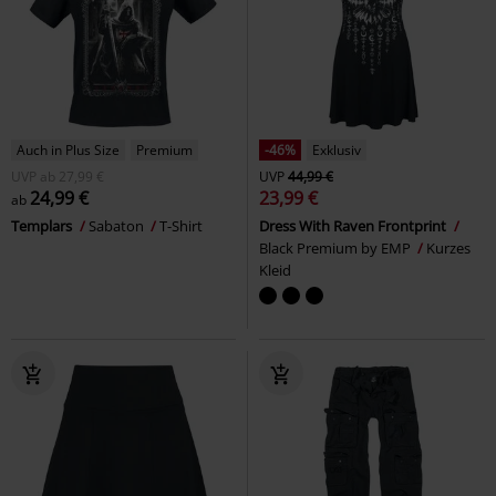
Auch in Plus Size
Premium
-46%
Exklusiv
UVP
ab
27,99 €
UVP
44,99 €
24,99 €
23,99 €
ab
Templars
Sabaton
T-Shirt
Dress With Raven Frontprint
Black Premium by EMP
Kurzes
Kleid