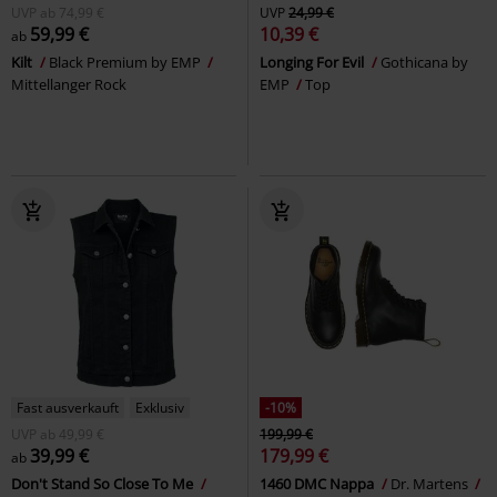
UVP
ab
74,99 €
UVP
24,99 €
59,99 €
10,39 €
ab
Kilt
Black Premium by EMP
Longing For Evil
Gothicana by
Mittellanger Rock
EMP
Top
Fast ausverkauft
Exklusiv
-10%
UVP
ab
49,99 €
199,99 €
39,99 €
179,99 €
ab
Don't Stand So Close To Me
1460 DMC Nappa
Dr. Martens