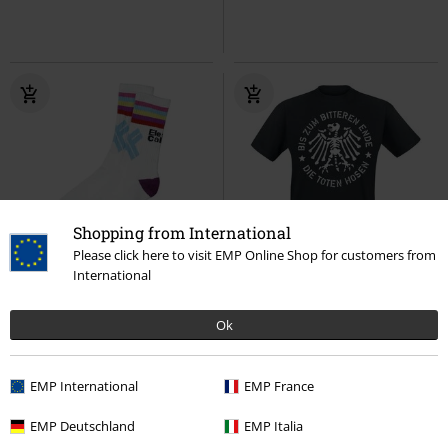
Shopping from International
Please click here to visit EMP Online Shop for customers from
Exklusiv
2-teilig
Auch in Plus Size
International
9,99 €
27,99 €
Ok
Logo
Electric Callboy
Bis zum bitteren Ende
Die Toten
Tennissocken
Hosen
T-Shirt
EMP International
EMP France
EMP Deutschland
EMP Italia