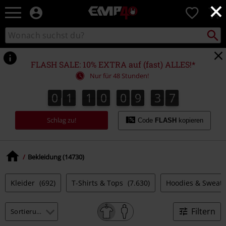
×
EMP
0
Merchandise
-
Packst
Katalog
suchen
Fanartikel
durchsuchen
Shop
für
FLASH SALE: 10% EXTRA auf (fast) ALLES!*
Rock
Nur für 48 Stunden!
&
Entertainment
0
1
1
0
0
9
3
6
0
1
1
0
0
9
3
5
3
3
7
5
6
Schlag zu!
Code
FLASH
kopieren
Bekleidung (14730)
Kleider
(692)
T-Shirts & Tops
(7.630)
Hoodies & Sweat
Filtern