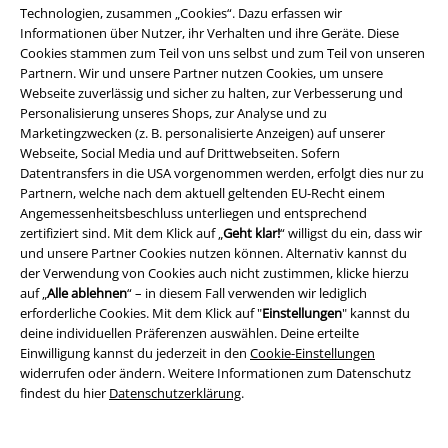
Punkt sollte also immer der wichtigste sein, um deinen eigenen Style zu
Technologien, zusammen „Cookies“. Dazu erfassen wir
finden.
Informationen über Nutzer, ihr Verhalten und ihre Geräte. Diese
Cookies stammen zum Teil von uns selbst und zum Teil von unseren
Was macht deine Persönlichkeit aus?
Partnern. Wir und unsere Partner nutzen Cookies, um unsere
Webseite zuverlässig und sicher zu halten, zur Verbesserung und
Genau wie der Mensch selbst, hat auch die Mode ihren eigenen
Personalisierung unseres Shops, zur Analyse und zu
Charakter. Mal ist sie laut, schrill und mutig. Mal zurückhaltend, elegant
Marketingzwecken (z. B. personalisierte Anzeigen) auf unserer
und unaufdringlich. Am besten passt du deine Outfits deinen
Webseite, Social Media und auf Drittwebseiten. Sofern
Charaktereigenschaften an, um ein authentisches Gesamtbild zu
Datentransfers in die USA vorgenommen werden, erfolgt dies nur zu
schaffen.
Partnern, welche nach dem aktuell geltenden EU-Recht einem
Angemessenheitsbeschluss unterliegen und entsprechend
Welcher Farbtyp bist du?
zertifiziert sind. Mit dem Klick auf „
Geht klar!
“ willigst du ein, dass wir
und unsere Partner Cookies nutzen können. Alternativ kannst du
der Verwendung von Cookies auch nicht zustimmen, klicke hierzu
Wusstest du schon, dass uns Farben lebendiger, frischer und besser
auf „
Alle ablehnen
“ – in diesem Fall verwenden wir lediglich
aussehen lassen können? Das liegt am individuellen Hautunterton. Hier
erforderliche Cookies. Mit dem Klick auf "
Einstellungen
" kannst du
unterscheidet man kühle, warme und neutrale Typen. Während kühlen
deine individuellen Präferenzen auswählen. Deine erteilte
Typen eher Farben wie Blau und Pink stehen, sehen warme Typen mit
Einwilligung kannst du jederzeit in den
Cookie-Einstellungen
Erdtönen wie Braun, Honigfarben und Rostfarben super aus. Neutrale
widerrufen oder ändern. Weitere Informationen zum Datenschutz
Typen können beides tragen. Passt die Farbe deiner Kleidung nicht zu
findest du hier
Datenschutzerklärung
.
deinem Hautunterton, lässt dich das schnell fahl und müde aussehen.
Achte also darauf, dass du dich für vorteilhafte Farbtöne entscheidest.
Dein Hautunterton lässt sich mit dem Gold-Silber-Test bestimmen: