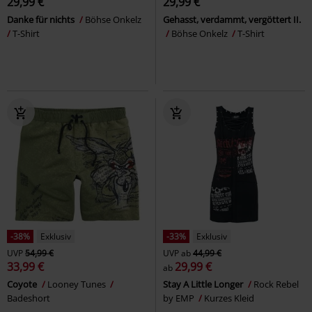
29,99 €
29,99 €
Danke für nichts
Böhse Onkelz
Gehasst, verdammt, vergöttert II.
T-Shirt
Böhse Onkelz
T-Shirt
-38%
Exklusiv
-33%
Exklusiv
UVP
54,99 €
UVP
ab
44,99 €
33,99 €
29,99 €
ab
Coyote
Looney Tunes
Stay A Little Longer
Rock Rebel
Badeshort
by EMP
Kurzes Kleid