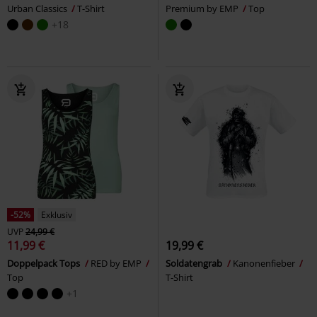
Urban Classics
T-Shirt
Premium by EMP
Top
+18
-52%
Exklusiv
UVP
24,99 €
11,99 €
19,99 €
Doppelpack Tops
RED by EMP
Soldatengrab
Kanonenfieber
Top
T-Shirt
+1