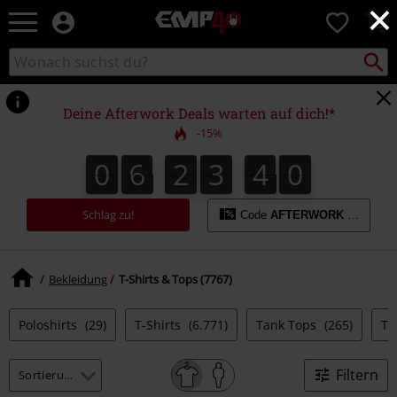
×
EMP
0
Merchandise
-
Packst
Katalog
suchen
Fanartikel
durchsuchen
Shop
für
Deine Afterwork Deals warten auf dich!*
Rock
-15%
&
Entertainment
0
6
2
3
3
9
0
6
2
3
3
8
8
4
0
9
Schlag zu!
Code
AFTERWORK
kopieren
Bekleidung
T-Shirts & Tops (7767)
Poloshirts
(29)
T-Shirts
(6.771)
Tank Tops
(265)
To
Filtern