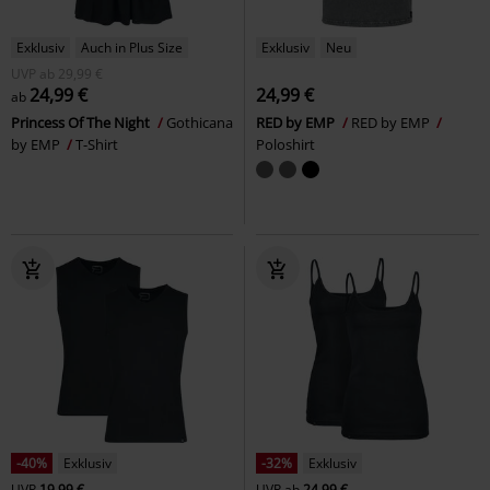
Exklusiv
Auch in Plus Size
Exklusiv
Neu
UVP
ab
29,99 €
24,99 €
24,99 €
ab
Princess Of The Night
Gothicana
RED by EMP
RED by EMP
by EMP
T-Shirt
Poloshirt
-40%
Exklusiv
-32%
Exklusiv
UVP
19,99 €
UVP
ab
24,99 €