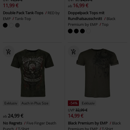
11,99 €
16,99 €
ab
Double Pack Tank-Tops
RED by
Doppelpack Tops mit
EMP
Tank-Top
Rundhalsausschnitt
Black
Premium by EMP
Top
Exklusiv
Auch in Plus Size
-54%
Exklusiv
UVP
32,99 €
24,99 €
14,99 €
ab
No Regrets
Five Finger Death
Black Premium by EMP
Black
Punch
T-Shirt
Premium by EMP
T-Shirt