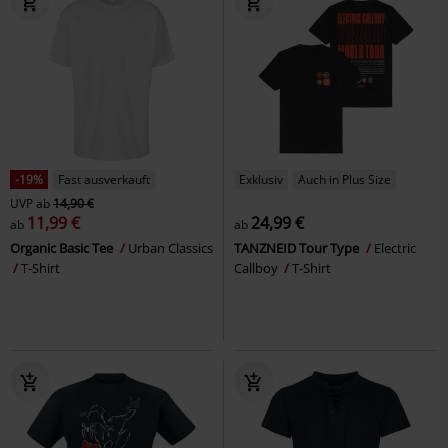
-19%
Fast ausverkauft
Exklusiv
Auch in Plus Size
UVP
ab
14,90 €
11,99 €
24,99 €
ab
ab
Organic Basic Tee
Urban Classics
TANZNEID Tour Type
Electric
T-Shirt
Callboy
T-Shirt