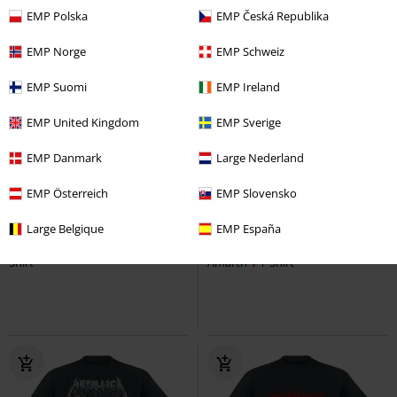
EMP Polska
EMP Česká Republika
EMP Norge
EMP Schweiz
EMP Suomi
EMP Ireland
EMP United Kingdom
EMP Sverige
EMP Danmark
Large Nederland
Auch in Plus Size
Exklusiv
Neu
EMP Österreich
EMP Slovensko
29,99 €
24,99 €
ab
Large Belgique
EMP España
Mexico 2014
Böhse Onkelz
T-
The Allfather Awakens
Amon
Shirt
Amarth
T-Shirt