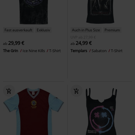
Fast ausverkauft
Exklusiv
Auch in Plus Size
Premium
UVP
ab
27,99 €
29,99 €
24,99 €
ab
ab
The Grin
Ice Nine Kills
T-Shirt
Templars
Sabaton
T-Shirt