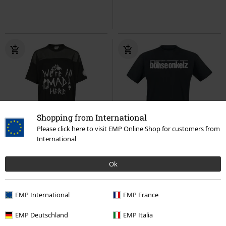
Shopping from International
Please click here to visit EMP Online Shop for customers from
International
-33%
Exklusiv
Auch in Plus Size
UVP
ab
29,99 €
19,99 €
29,99 €
ab
Ok
Grinsekatze - We're All Mad Here
Danke für nichts
Böhse Onkelz
Alice im Wunderland
T-Shirt
T-Shirt
EMP International
EMP France
EMP Deutschland
EMP Italia