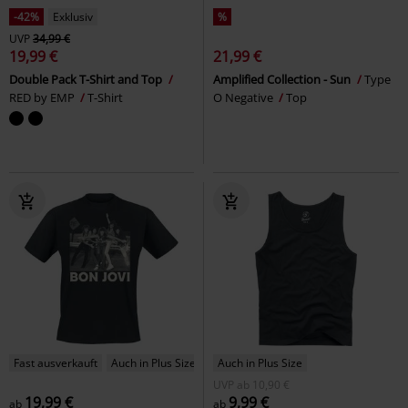
-42%
Exklusiv
%
UVP
34,99 €
19,99 €
21,99 €
Double Pack T-Shirt and Top
Amplified Collection - Sun
Type
RED by EMP
T-Shirt
O Negative
Top
Fast ausverkauft
Auch in Plus Size
Auch in Plus Size
UVP
ab
10,90 €
19,99 €
9,99 €
ab
ab