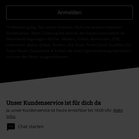
Anmelden
*4 Wochen gültig. Nur online einlösbar. Nicht mit anderen Aktionen
kombinierbar. Nach Codeeingabe wird dir der Rabatt automatisch im
Warenkorb abgezogen. Bücher, Medien, Tickets, Rammstein, (Till)
Lindemann, Böhse Onkelz, Broilers, Die Ärzte, Feine Sahne Fischfilet, Die
Toten Hosen, Gutscheine & Artikel, die einen Spendenbeitrag beinhalten,
sind von der Aktion ausgeschlossen.
Unser Kundenservice ist für dich da
Ja, unser Kundenservice ist heute erreichbar bis 18:00 Uhr.
Mehr
Infos
Chat starten