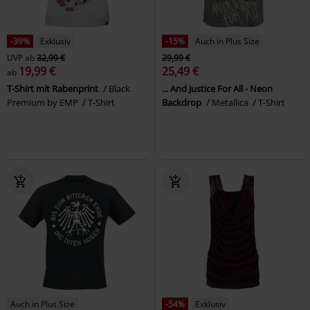
-39%
Exklusiv
-15%
Auch in Plus Size
UVP
ab
32,99 €
29,99 €
19,99 €
25,49 €
ab
T-Shirt mit Rabenprint
Black
... And Justice For All - Neon
Premium by EMP
T-Shirt
Backdrop
Metallica
T-Shirt
Auch in Plus Size
-54%
Exklusiv