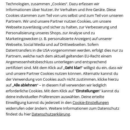
Technologien, zusammen „Cookies“. Dazu erfassen wir
Gewinnspiele
Informationen über Nutzer, ihr Verhalten und ihre Geräte. Diese
Cookies stammen zum Teil von uns selbst und zum Teil von unseren
EMP Gutscheine bestellen
Partnern. Wir und unsere Partner nutzen Cookies, um unsere
Webseite zuverlässig und sicher zu halten, zur Verbesserung und
EMP Backstage Club
Personalisierung unseres Shops, zur Analyse und zu
Marketingzwecken (z. B. personalisierte Anzeigen) auf unserer
Studentenrabatt
Webseite, Social Media und auf Drittwebseiten. Sofern
Datentransfers in die USA vorgenommen werden, erfolgt dies nur zu
Partnern, welche nach dem aktuell geltenden EU-Recht einem
Angemessenheitsbeschluss unterliegen und entsprechend
Über EMP
zertifiziert sind. Mit dem Klick auf „
Geht klar!
“ willigst du ein, dass wir
und unsere Partner Cookies nutzen können. Alternativ kannst du
EMP Events
der Verwendung von Cookies auch nicht zustimmen, klicke hierzu
auf „
Alle ablehnen
“ – in diesem Fall verwenden wir lediglich
Partnerprogramm
erforderliche Cookies. Mit dem Klick auf "
Einstellungen
" kannst du
deine individuellen Präferenzen auswählen. Deine erteilte
EMP Stores
Einwilligung kannst du jederzeit in den
Cookie-Einstellungen
widerrufen oder ändern. Weitere Informationen zum Datenschutz
Nachhaltigkeit
findest du hier
Datenschutzerklärung
.
Jobs bei EMP