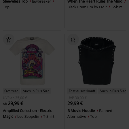
Sleeveless Top
Jawbreaker
When The Heart Rules The Mind
Top
Black Premium by EMP
T-Shirt
Oversize
Auch in Plus Size
Fast ausverkauft
Auch in Plus Size
UVP
ab
35,00 €
UVP
30,00 €
29,99 €
29,99 €
ab
Amplified Collection - Electric
B Movie Hoodie
Banned
Magic
Led Zeppelin
T-Shirt
Alternative
Top