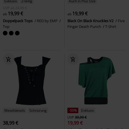
Exklusiv
2-teilig
Auch in Plus Size
UVP
ab
24,99 €
19,99 €
19,99 €
ab
ab
Doppelpack Tops
RED by EMP
Black On Black Knuckles V2
Five
Top
Finger Death Punch
T-Shirt
Metalldetails
Schnürung
-50%
Exklusiv
UVP
39,99 €
38,99 €
19,99 €