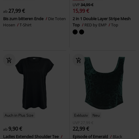
UVP
34,99 €
27,99 €
15,99 €
ab
Bis zum bitteren Ende
Die Toten
2 in 1 Double Layer Stripe Mesh
Hosen
T-Shirt
Top
RED by EMP
Top
Auch in Plus Size
Exklusiv
Neu
UVP
27,99 €
9,90 €
22,99 €
ab
Ladies Extended Shoulder Tee
Episode of Emerald
Black