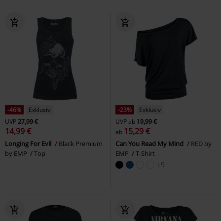
-46%
Exklusiv
-23%
Exklusiv
UVP
27,99 €
UVP
ab
19,99 €
14,99 €
15,29 €
ab
Longing For Evil
Black Premium
Can You Read My Mind
RED by
by EMP
Top
EMP
T-Shirt
+9