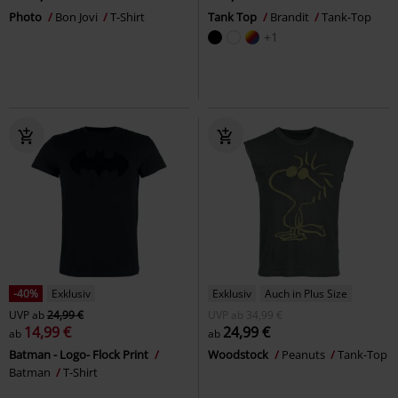
Photo
Bon Jovi
T-Shirt
Tank Top
Brandit
Tank-Top
+1
-40%
Exklusiv
Exklusiv
Auch in Plus Size
UVP
ab
24,99 €
UVP
ab
34,99 €
14,99 €
24,99 €
ab
ab
Batman - Logo- Flock Print
Woodstock
Peanuts
Tank-Top
Batman
T-Shirt