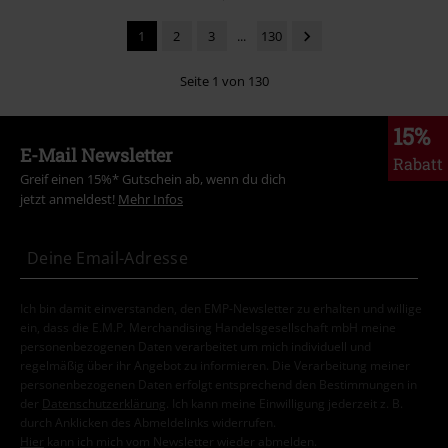
1
2
3
...
130
Seite 1 von 130
15%
E-Mail Newsletter
Rabatt
Greif einen 15%* Gutschein ab, wenn du dich
jetzt anmeldest!
Mehr Infos
Ich bin damit einverstanden, den EMP-Newsletter zu erhalten und willige
ein, dass die E.M.P. Merchandising Handelsgesellschaft mbH meine
personenbezogenen Daten verarbeitet um mich individuell und
regelmäßig über ihr Angebot zu informieren. Die Verarbeitung meiner
personenbezogenen Daten erfolgt entsprechend den Bestimmungen in
der
Datenschutzerklärung
. Ich kann meine Einwilligung jederzeit z. B.
durch Anklicken des Abmeldelinks widerrufen.
Hier
kann ich mich vom Newsletter wieder abmelden.