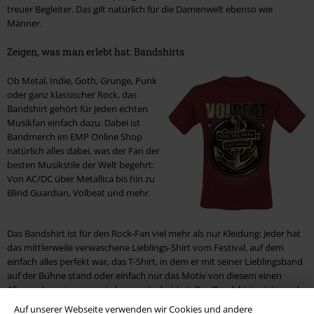
treuer Begleiter. Das gilt natürlich für die Damenwelt ebenso wie
Männer.
Zeigen, was man erlebt hat: Bandshirts
Ob Metal, Indie, Goth, Grunge, Punk
oder ganz klassischer Rock, das
Bandshirt gehört für jeden echten
Musikfan einfach dazu. Dabei ist
Bandmerch im EMP Online Shop
natürlich alles dabei, was der Fan der
besten Musikstile der Welt begehrt:
Von AC/DC über Metallica bis hin zu
Blind Guardian, Volbeat und mehr.
Das Bandshirt ist für den Rock-Fan viel mehr als nur Kleidung: Jeder hat
das mittlerweile verwaschene Lieblings-Shirt vom Festival, auf dem
einfach alles perfekt war, das T-Shirt, in dem er mit seiner Lieblingsband
auf der Bühne stand oder einfach nur das Motiv von diesem einen
Album, das sein ganzes Leben verändert hat. Das Bandshirt zeigt, wo du
warst, was du liebst und wer du bist.
Auf unserer Webseite verwenden wir Cookies und andere