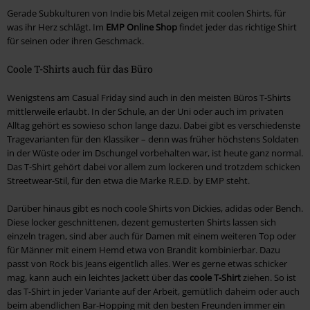
Gerade Subkulturen von Indie bis Metal zeigen mit coolen Shirts, für
was ihr Herz schlägt. Im
EMP Online Shop
findet jeder das richtige Shirt
für seinen oder ihren Geschmack.
Coole T-Shirts auch für das Büro
Wenigstens am Casual Friday sind auch in den meisten Büros T-Shirts
mittlerweile erlaubt. In der Schule, an der Uni oder auch im privaten
Alltag gehört es sowieso schon lange dazu. Dabei gibt es verschiedenste
Tragevarianten für den Klassiker – denn was früher höchstens Soldaten
in der Wüste oder im Dschungel vorbehalten war, ist heute ganz normal.
Das T-Shirt gehört dabei vor allem zum lockeren und trotzdem schicken
Streetwear-Stil, für den etwa die Marke R.E.D. by EMP steht.
Darüber hinaus gibt es noch coole Shirts von Dickies, adidas oder Bench.
Diese locker geschnittenen, dezent gemusterten Shirts lassen sich
einzeln tragen, sind aber auch für Damen mit einem weiteren Top oder
für Männer mit einem Hemd etwa von Brandit kombinierbar. Dazu
passt von Rock bis Jeans eigentlich alles. Wer es gerne etwas schicker
mag, kann auch ein leichtes Jackett über das
coole T-Shirt
ziehen. So ist
das T-Shirt in jeder Variante auf der Arbeit, gemütlich daheim oder auch
beim abendlichen Bar-Hopping mit den besten Freunden immer ein