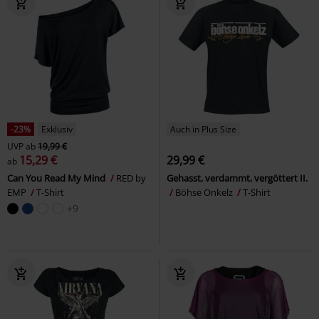
-23%
Exklusiv
Auch in Plus Size
UVP
ab
19,99 €
15,29 €
29,99 €
ab
Can You Read My Mind
RED by
Gehasst, verdammt, vergöttert II.
EMP
T-Shirt
Böhse Onkelz
T-Shirt
+9