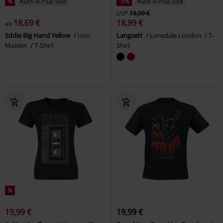
%
Auch in Plus Size
-5%
Auch in Plus Size
UVP
19,99 €
18,69 €
18,99 €
ab
Eddie Big Hand Yellow
Iron
Langsett
Lonsdale London
T-
Maiden
T-Shirt
Shirt
%
19,99 €
19,99 €