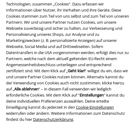
Technologien, zusammen „Cookies“. Dazu erfassen wir
Coole T-Shirts für Fans aus allen Lagern
Informationen über Nutzer, ihr Verhalten und ihre Geräte. Diese
Cookies stammen zum Teil von uns selbst und zum Teil von unseren
Mit dem richtigen
coolen T-Shirt
zeigst du nicht nur, welche Musik du
Partnern. Wir und unsere Partner nutzen Cookies, um unsere
liebst. Im Online Shop von EMP kommen Anhänger aller Fandoms
Webseite zuverlässig und sicher zu halten, zur Verbesserung und
garantiert voll auf ihre Kosten. Zum Fan Merch gehören coole Shirts mit
Personalisierung unseres Shops, zur Analyse und zu
Motiven aus deiner Lieblingsserie wie „The Walking Dead“ ebenso wie
Marketingzwecken (z. B. personalisierte Anzeigen) auf unserer
das Richtige für Fans von „Star Wars“. Auch Videospiel-Franchises gehen
Webseite, Social Media und auf Drittwebseiten. Sofern
nicht leer aus: Kleidung für alle begeisterten Pokémon-Trainer gibt es
Datentransfers in die USA vorgenommen werden, erfolgt dies nur zu
natürlich auch. So kannst du deinen Lieblingsfilm immer bei dir tragen,
Partnern, welche nach dem aktuell geltenden EU-Recht einem
ob auf der Convention oder zu Hause auf der Couch.
Angemessenheitsbeschluss unterliegen und entsprechend
zertifiziert sind. Mit dem Klick auf „
Geht klar!
“ willigst du ein, dass wir
Shirt ist nicht gleich Shirt
und unsere Partner Cookies nutzen können. Alternativ kannst du
der Verwendung von Cookies auch nicht zustimmen, klicke hierzu
Wer einen Blick in unseren Online Shop wirft, merkt sehr bald, dass das
auf „
Alle ablehnen
“ – in diesem Fall verwenden wir lediglich
Sortiment der Shirts viele verschiedene Schnittformen und Designs
erforderliche Cookies. Mit dem Klick auf "
Einstellungen
" kannst du
umfasst. Die Modewelt bei EMP ist zwar nicht immer bunt, aber
deine individuellen Präferenzen auswählen. Deine erteilte
dennoch ungeheuer vielfältig. Du kannst sowohl Kurzarm- als auch
Einwilligung kannst du jederzeit in den
Cookie-Einstellungen
Halbarm- und Langarm-Shirts online bestellen. Außerdem gibt es als
widerrufen oder ändern. Weitere Informationen zum Datenschutz
weitere Varianten Dreiviertelarm-Oberteile und schulterfreie Shirts ganz
findest du hier
Datenschutzerklärung
.
ohne Ärmel. Auch hinsichtlich der Beschaffenheit des Ausschnittes hast
du die Qual der Wahl. Zur Verfügung stehen Modelle mit Wasserfall-,