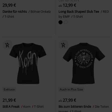
UVP
ab
14,99 €
29,99 €
12,99 €
ab
Danke für nichts
Böhse Onkelz
Long Back Shaped Slub Tee
RED
T-Shirt
by EMP
T-Shirt
Exklusiv
Auch in Plus Size
21,99 €
27,99 €
ab
Still A Freak
Korn
T-Shirt
Bis zum bitteren Ende
Die Toten
Hosen
T-Shirt