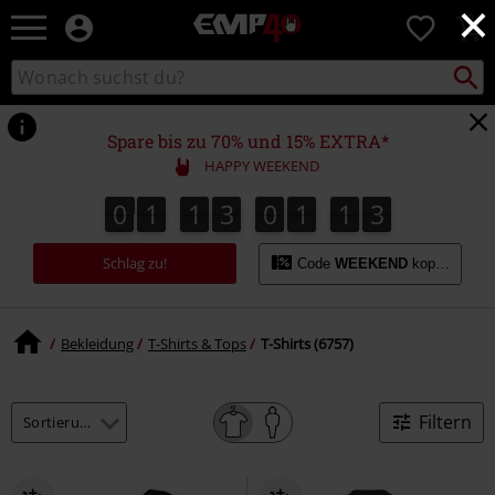
×
EMP
0
Merchandise
-
Packst
Katalog
suchen
Fanartikel
durchsuchen
Shop
für
Spare bis zu 70% und 15% EXTRA*
Rock
HAPPY WEEKEND
&
Entertainment
0
1
1
3
0
1
1
2
0
1
1
3
0
1
1
1
2
3
1
2
Schlag zu!
Code
WEEKEND
kopieren
Bekleidung
T-Shirts & Tops
T-Shirts (6757)
Filtern