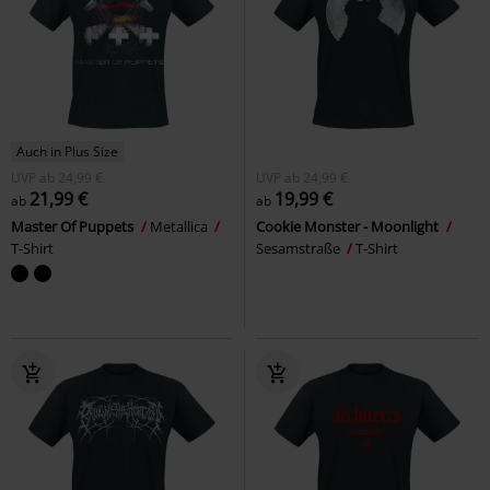
Auch in Plus Size
UVP
ab
24,99 €
UVP
ab
24,99 €
21,99 €
19,99 €
ab
ab
Master Of Puppets
Metallica
Cookie Monster - Moonlight
T-Shirt
Sesamstraße
T-Shirt