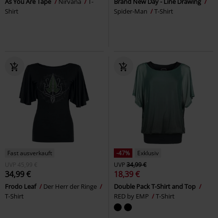
As You Are Tape
Nirvana
T-
Brand New Day - Line Drawing
Shirt
Spider-Man
T-Shirt
Fast ausverkauft
-47%
Exklusiv
UVP
45,99 €
UVP
34,99 €
34,99 €
18,39 €
Frodo Leaf
Der Herr der Ringe
Double Pack T-Shirt and Top
T-Shirt
RED by EMP
T-Shirt