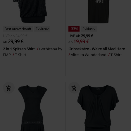
Fast ausverkauft
Exklusiv
-33%
Exklusiv
UVP
ab
34,99 €
UVP
ab
29,99 €
29,99 €
19,99 €
ab
ab
2 in 1 Spitzen Shirt
Gothicana by
Grinsekatze - We're All Mad Here
EMP
T-Shirt
Alice im Wunderland
T-Shirt