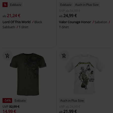
%
Exklusiv
Exklusiv
Auch in Plus Size
UVP
ab
34,99 €
21,24 €
24,99 €
ab
ab
Lord Of This World
Black
Valor Courage Honor
Sabaton
Sabbath
T-Shirt
T-Shirt
-54%
Exklusiv
Auch in Plus Size
UVP
32,99 €
UVP
ab
24,99 €
14,99 €
21,99 €
ab