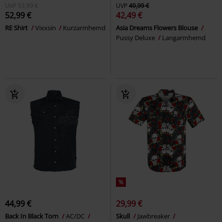
UVP
53,99 €
UVP
49,99 €
52,99 €
42,49 €
RE Shirt
Vixxsin
Kurzarmhemd
Asia Dreams Flowers Blouse
Pussy Deluxe
Langarmhemd
%
44,99 €
29,99 €
Back In Black Torn
AC/DC
Skull
Jawbreaker