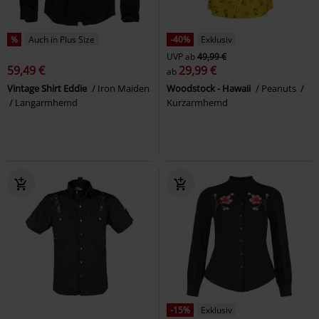
%
Auch in Plus Size
-40%
Exklusiv
UVP
ab
49,99 €
59,49 €
29,99 €
ab
Vintage Shirt Eddie
Iron Maiden
Woodstock - Hawaii
Peanuts
Langarmhemd
Kurzarmhemd
-15%
Exklusiv