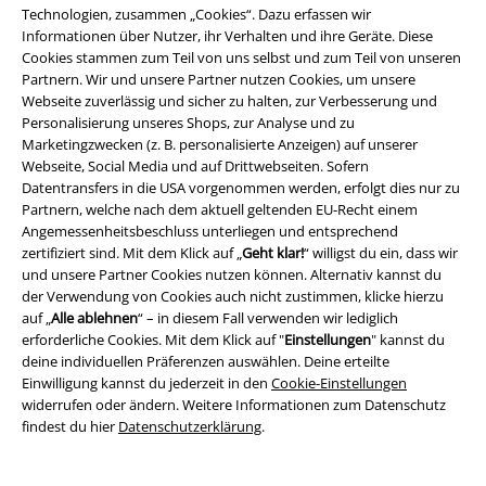
für Damen geschnittenen Hemden fallen dabei etwas länger aus. Das
Technologien, zusammen „Cookies“. Dazu erfassen wir
hat im Gegensatz zu Männerhemden aber einen anderen Grund, als sich
Informationen über Nutzer, ihr Verhalten und ihre Geräte. Diese
den Hemdsaum in die Hose zu stecken. Alle diese Modelle lassen sich
Cookies stammen zum Teil von uns selbst und zum Teil von unseren
besonders gut mit Rock und Strumpfhose oder auch einer blickdichten
Partnern. Wir und unsere Partner nutzen Cookies, um unsere
Leggings kombinieren und setzen bei jedem Outfit einen besonders
Webseite zuverlässig und sicher zu halten, zur Verbesserung und
interessanten, stilvollen Akzent – ob gemütlich zu Hause oder beim
Personalisierung unseres Shops, zur Analyse und zu
Barabend mit den besten Freunden.
Marketingzwecken (z. B. personalisierte Anzeigen) auf unserer
Webseite, Social Media und auf Drittwebseiten. Sofern
Auch ein lockeres Kurzarmhemd im Stile klassischer Worker-Shirts ist
Datentransfers in die USA vorgenommen werden, erfolgt dies nur zu
unter Frauen beliebt, schließlich ist es nicht nur robust und durch die
Partnern, welche nach dem aktuell geltenden EU-Recht einem
angenähten Taschen besonders praktisch, sondern auch eine reizvolle
Angemessenheitsbeschluss unterliegen und entsprechend
Ergänzung für den etwas anderen Stil – etwa für Punks, Skins oder Indie-
zertifiziert sind. Mit dem Klick auf „
Geht klar!
“ willigst du ein, dass wir
Kids.
und unsere Partner Cookies nutzen können. Alternativ kannst du
der Verwendung von Cookies auch nicht zustimmen, klicke hierzu
Wo richtige Kerle Hemden online kaufen
auf „
Alle ablehnen
“ – in diesem Fall verwenden wir lediglich
erforderliche Cookies. Mit dem Klick auf "
Einstellungen
" kannst du
Schon lange schwören nicht mehr nur Arbeiter und Holzfäller auf die
deine individuellen Präferenzen auswählen. Deine erteilte
bequemen, robusten und weichen aus der Kollektion Brandit. Die
Einwilligung kannst du jederzeit in den
Cookie-Einstellungen
karierten
Hemden
mit krempelbaren Ärmeln und den praktischen
widerrufen oder ändern. Weitere Informationen zum Datenschutz
Taschen sind schon lange fester Bestandteil der Optik der Indie-Szene.
findest du hier
Datenschutzerklärung
.
Auch Skater, Punks und Grunge-Fans setzen in der Tradition von
Nirvana oder Pearl Jam auf den Karo-Klassiker. Ganz gleich, welche Art
von Hemd du suchst, am Ende gilt natürlich: Ob du nun Holz fällst oder