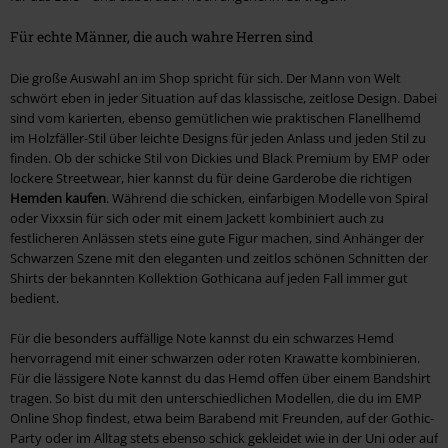
Für echte Männer, die auch wahre Herren sind
Die große Auswahl an im Shop spricht für sich. Der Mann von Welt
schwört eben in jeder Situation auf das klassische, zeitlose Design. Dabei
sind vom karierten, ebenso gemütlichen wie praktischen Flanellhemd
im Holzfäller-Stil über leichte Designs für jeden Anlass und jeden Stil zu
finden. Ob der schicke Stil von Dickies und Black Premium by EMP oder
lockere Streetwear, hier kannst du für deine Garderobe die richtigen
Hemden kaufen
. Während die schicken, einfarbigen Modelle von Spiral
oder Vixxsin für sich oder mit einem Jackett kombiniert auch zu
festlicheren Anlässen stets eine gute Figur machen, sind Anhänger der
Schwarzen Szene mit den eleganten und zeitlos schönen Schnitten der
Shirts der bekannten Kollektion Gothicana auf jeden Fall immer gut
bedient.
Für die besonders auffällige Note kannst du ein schwarzes Hemd
hervorragend mit einer schwarzen oder roten Krawatte kombinieren.
Für die lässigere Note kannst du das Hemd offen über einem Bandshirt
tragen. So bist du mit den unterschiedlichen Modellen, die du im EMP
Online Shop findest, etwa beim Barabend mit Freunden, auf der Gothic-
Party oder im Alltag stets ebenso schick gekleidet wie in der Uni oder auf