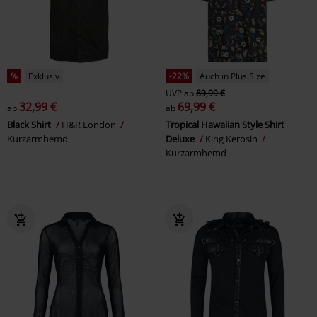
%
Exklusiv
-22%
Auch in Plus Size
UVP
ab
89,99 €
32,99 €
69,99 €
ab
ab
Black Shirt
H&R London
Tropical Hawaiian Style Shirt
Kurzarmhemd
Deluxe
King Kerosin
Kurzarmhemd