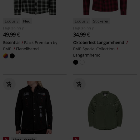
Exklusiv
Neu
Exklusiv
Stickerei
UVP
59,99 €
UVP
39,99 €
49,99 €
34,99 €
Essential
Black Premium by
Oktoberfest Langarmhemd
EMP
Flanellhemd
EMP Special Collection
Langarmhemd
%
Metalldetails
%