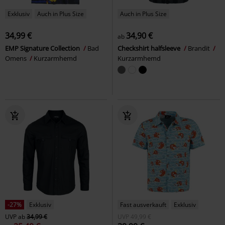
Exklusiv
Auch in Plus Size
Auch in Plus Size
34,99 €
34,90 €
ab
EMP Signature Collection
Bad
Checkshirt halfsleeve
Brandit
Omens
Kurzarmhemd
Kurzarmhemd
-27%
Exklusiv
Fast ausverkauft
Exklusiv
UVP
ab
34,99 €
UVP
49,99 €