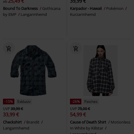
25,49 €
39,99 €
ab
Bound To Darkness
Gothicana
Karpador - Hawaii
Pokémon
by EMP
Langarmhemd
Kurzarmhemd
-15%
Exklusiv
-26%
Patches
UVP
39,99 €
UVP
75,00 €
33,99 €
54,99 €
Checkshirt
Brandit
Cause of Death Shirt
Motionless
Langarmhemd
In White by Killstar
Langarmhemd