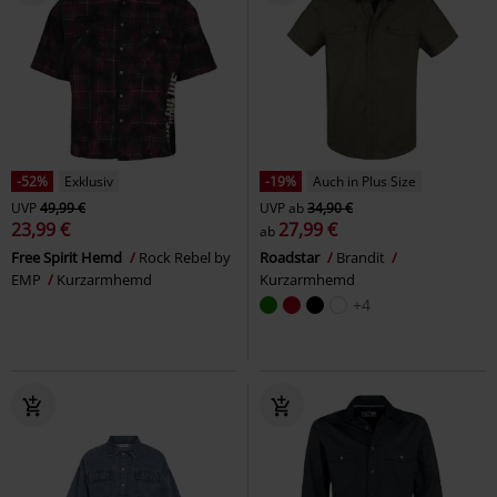
-52%
Exklusiv
-19%
Auch in Plus Size
UVP
49,99 €
UVP
ab
34,90 €
23,99 €
27,99 €
ab
Free Spirit Hemd
Rock Rebel by
Roadstar
Brandit
EMP
Kurzarmhemd
Kurzarmhemd
+4