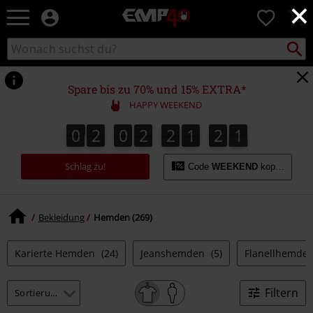
×
EMP
0
Merchandise
-
Packst
Katalog
suchen
Fanartikel
durchsuchen
Shop
für
Spare bis zu 70% und 15% EXTRA*
Rock
HAPPY WEEKEND
&
Entertainment
0
2
0
2
2
1
2
1
0
2
0
2
2
1
2
0
3
0
1
Schlag zu!
Code
WEEKEND
kopieren
Bekleidung
Hemden (269)
Karierte Hemden
(24)
Jeanshemden
(5)
Flanellhemde
Filtern