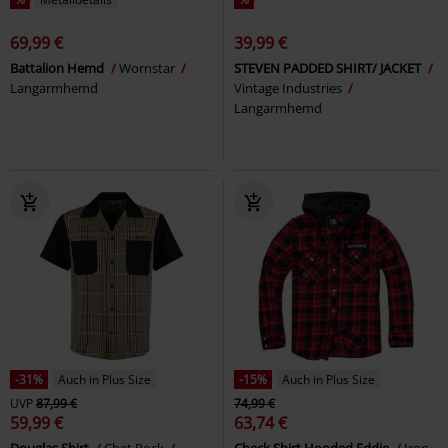
69,99 €
39,99 €
Battalion Hemd
Wornstar
STEVEN PADDED SHIRT/ JACKET
Langarmhemd
Vintage Industries
Langarmhemd
-31%
Auch in Plus Size
-15%
Auch in Plus Size
UVP
87,99 €
74,99 €
59,99 €
63,74 €
Douglas Shirt
Chet Rock
Check Shirt Hooded Eddie
Iron