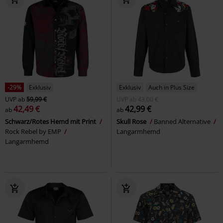
-29%
Exklusiv
Exklusiv
Auch in Plus Size
UVP
ab
59,99 €
UVP
ab
43,00 €
42,49 €
42,99 €
ab
ab
Schwarz/Rotes Hemd mit Print
Skull Rose
Banned Alternative
Rock Rebel by EMP
Langarmhemd
Langarmhemd