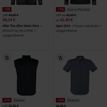
-15%
-15%
Auch in Plus Size
UVP
45,00 €
UVP
ab
49,99 €
38,24 €
42,49 €
ab
After The After Mesh Shirt
Ajani Shirt
Poizen Industries
KIHILIST by KILLSTAR
Langarmhemd
Langarmhemd
-47%
Exklusiv
-21%
Stickerei
UVP
52,99 €
54,99 €