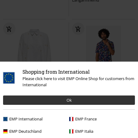
Shopping from International
Please click here to visit EMP Online Shop for customers from
-51%
Fast ausverkauft
International
UVP
44,99 €
21,99 €
39,99 €
Ok
ONLJOELLA GRACE L/S EMB SHIRT
Transformers Allover
OX WVN
Only
Langarmhemd
Transformers
Kurzarmhemd
EMP International
EMP France
EMP Deutschland
EMP Italia