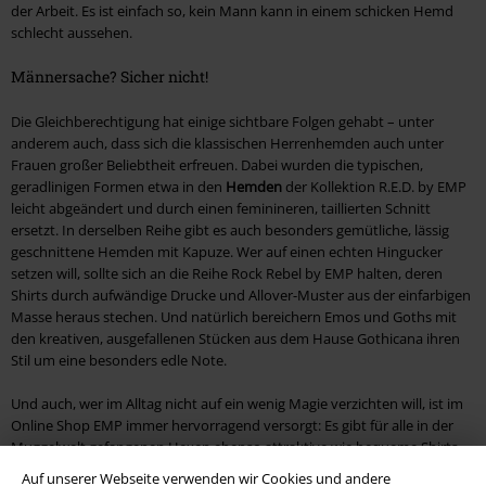
der Arbeit. Es ist einfach so, kein Mann kann in einem schicken Hemd
schlecht aussehen.
Männersache? Sicher nicht!
Die Gleichberechtigung hat einige sichtbare Folgen gehabt – unter
anderem auch, dass sich die klassischen Herrenhemden auch unter
Frauen großer Beliebtheit erfreuen. Dabei wurden die typischen,
geradlinigen Formen etwa in den
Hemden
der Kollektion R.E.D. by EMP
leicht abgeändert und durch einen feminineren, taillierten Schnitt
ersetzt. In derselben Reihe gibt es auch besonders gemütliche, lässig
geschnittene Hemden mit Kapuze. Wer auf einen echten Hingucker
setzen will, sollte sich an die Reihe Rock Rebel by EMP halten, deren
Shirts durch aufwändige Drucke und Allover-Muster aus der einfarbigen
Masse heraus stechen. Und natürlich bereichern Emos und Goths mit
den kreativen, ausgefallenen Stücken aus dem Hause Gothicana ihren
Stil um eine besonders edle Note.
Und auch, wer im Alltag nicht auf ein wenig Magie verzichten will, ist im
Online Shop EMP immer hervorragend versorgt: Es gibt für alle in der
Muggelwelt gefangenen Hexen ebenso attraktive wie bequeme Shirts
mit den der Häuser von Hogwarts aus „Harry Potter“. Viele der speziell
Auf unserer Webseite verwenden wir Cookies und andere