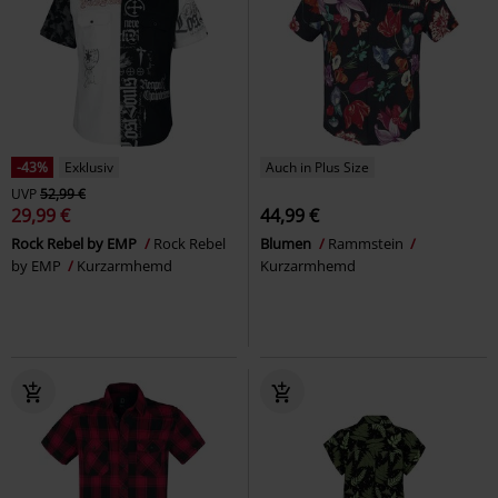
-43%
Exklusiv
Auch in Plus Size
UVP
52,99 €
29,99 €
44,99 €
Rock Rebel by EMP
Rock Rebel
Blumen
Rammstein
by EMP
Kurzarmhemd
Kurzarmhemd