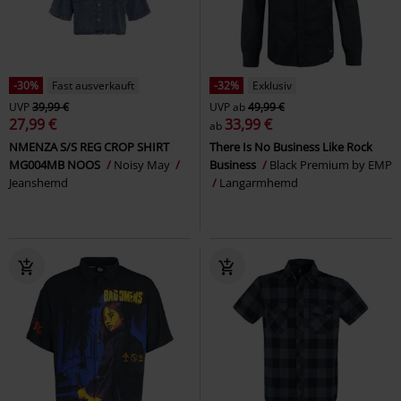
-30%
Fast ausverkauft
-32%
Exklusiv
UVP
39,99 €
UVP
ab
49,99 €
27,99 €
33,99 €
ab
NMENZA S/S REG CROP SHIRT
There Is No Business Like Rock
MG004MB NOOS
Noisy May
Business
Black Premium by EMP
Jeanshemd
Langarmhemd