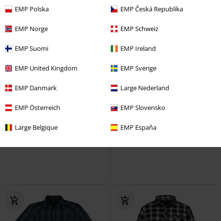
EMP Polska
EMP Česká Republika
EMP Norge
EMP Schweiz
EMP Suomi
EMP Ireland
EMP United Kingdom
EMP Sverige
EMP Danmark
Large Nederland
Fast ausverkauft
Exklusiv
Exklusiv
Neu
EMP Österreich
EMP Slovensko
UVP
34,99 €
29,99 €
29,99 €
ab
Large Belgique
EMP España
The Void
Gothicana by EMP
Summer Breeze Skull
Summer
Kurzarmhemd
Breeze
Kurzarmhemd