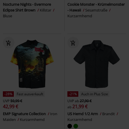
Nocturne Nights - Evermore
Cookie Monster - Krümelmonster
Eclipse Shirt Brown
Killstar
- Hawaii
Sesamstraße
Bluse
Kurzarmhemd
-28%
Fast ausverkauft
-21%
Auch in Plus Size
UVP
59,99 €
UVP
ab
27,90 €
42,99 €
21,99 €
ab
EMP Signature Collection
Iron
US Hemd 1/2 Arm
Brandit
Maiden
Kurzarmhemd
Kurzarmhemd