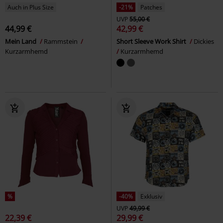
Auch in Plus Size
-21%
Patches
UVP
55,00 €
44,99 €
42,99 €
Mein Land
Rammstein
Short Sleeve Work Shirt
Dickies
Kurzarmhemd
Kurzarmhemd
%
-40%
Exklusiv
UVP
49,99 €
22,39 €
29,99 €