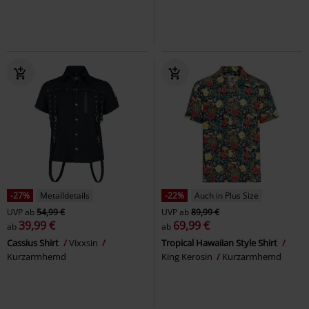
-27%
Metalldetails
-22%
Auch in Plus Size
UVP
ab
54,99 €
UVP
ab
89,99 €
39,99 €
69,99 €
ab
ab
Cassius Shirt
Vixxsin
Tropical Hawaiian Style Shirt
Kurzarmhemd
King Kerosin
Kurzarmhemd