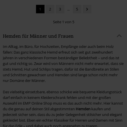
1
2
3
...
5
Seite 1 von 5
Hemden für Männer und Frauen
Im Alltag, im Büro, für Hochzeiten, Empfänge oder auch beim Holz
fällen: Das ganz klassische Hemd erfreut sich seit gut zweihundert
Jahren in verschiedenen Formen beständiger Beliebtheit – und das ist
gut und richtig so. Zwar wird von Männern nicht mehr erwartet, dass sie
stets Hemd, Hut und Schlips tragen, dafür ist die Bandbreite an Stilen
und Schnitten gewachsen und Hemden sind lange schon nicht mehr
nur Domäne der Männer.
Das vielseitig einsetzbare, ebenso schicke wie bequeme Kleidungsstück
darf einfach in keinem Kleiderschrank fehlen und mit der großen
Auswahl im EMP Online Shop muss es das auch nicht mehr. Hier kannst
du die genau auf deinen Stil abgestimmten
Hemden
kaufen und
jederzeit sicher sein, dass du zu jeder Gelegenheit stilsicher und elegant
gekleidet bist. Eben ein echter Klassiker für Herren und Damen mit Sinn
für das Edle – und dabei auch noch angenehm zu tragen.