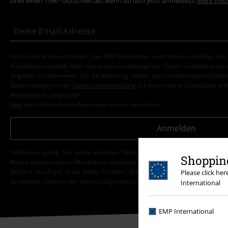
Greif einen 15%* Gutschein ab, wenn du dich jetzt anmeldest!
Mehr Info
Ich bin damit einverstanden, den EMP-Newsletter zu erhalten und willige ein
Handelsgesellschaft mbH meine personenbezogenen Daten verarbeitet um mi
Angebot zu informieren. Die Verarbeitung meiner personenbezogenen Daten
Bestimmungen in der
Datenschutzerklärung
. Ich kann meine Einwilligung jed
Abmeldelinks widerrufen.
Hier
kann ich mich vom Newsletter wieder abmelden.
Anmelden
*4 Wochen gültig. Nur online einlösbar. Nicht mit anderen Aktionen kombini
Shopping
Rabatt automatisch im Warenkorb abgezogen. Bücher, Medien, Tickets, Ramms
Broilers, Die Ärzte, Feine Sahne Fischfilet, Die Toten Hosen, Gutscheine & Ar
Please click he
beinhalten, sind von der Aktion ausgeschlossen.
International
EMP International