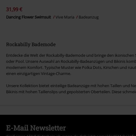
31,99 €
Dancing Flower Swimsuit
Vive Maria
Badeanzug
Rockabilly Bademode
Entdecke die Welt der Rockabilly-Bademode und bringe den ikonischen St
oder Pool. Unsere Auswahl an Rockabilly-Badeanzügen und Bikinis kombin
modernem Komfort. Typische Muster wie Polka Dots, Kirschen und nauti
einen einzigartigen Vintage-Charme.
Unsere Kollektion bietet einteilige Badeanzüge mit hohen Taillen und N
Bikinis mit hohen Taillenslips und gepolsterten Oberteilen. Diese schme
E-Mail Newsletter