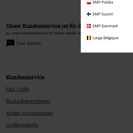
EMP Polska
EMP Suomi
Unser Kundenservice ist für dich da
EMP Danmark
Ja, unser Kundenservice ist heute wieder erreichbar von 09:00 Uhr bis 14
Large Belgique
Chat starten
Kundenservice
FAQ / Hilfe
Rückgaberichtlinien
Artikel zurücksenden
Größentabelle