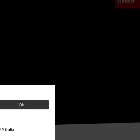
Rabatt
Ok
P Italia