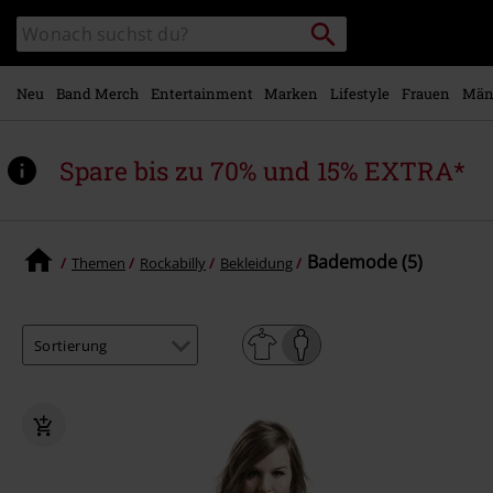
Zum
Packstation
Katalog
Hauptinhalt
suchen
durchsuchen
springen
Neu
Band Merch
Entertainment
Marken
Lifestyle
Frauen
Män
Spare bis zu 70% und 15% EXTRA*
Bademode (5)
Themen
Rockabilly
Bekleidung