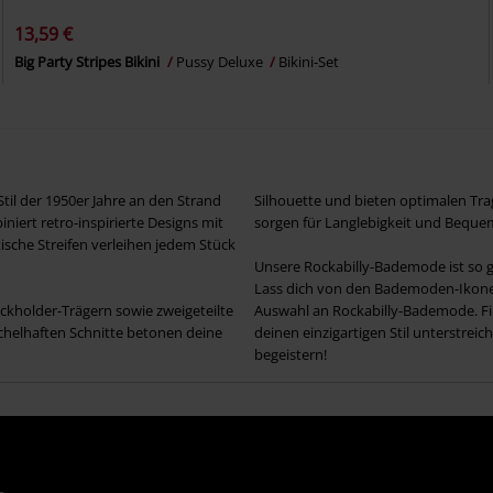
13,59 €
Big Party Stripes Bikini
Pussy Deluxe
Bikini-Set
il der 1950er Jahre an den Strand
Silhouette und bieten optimalen Tra
iert retro-inspirierte Designs mit
sorgen für Langlebigkeit und Bequem
sche Streifen verleihen jedem Stück
Unsere Rockabilly-Bademode ist so ges
Lass dich von den Bademoden-Ikonen
eckholder-Trägern sowie zweigeteilte
Auswahl an Rockabilly-Bademode. Fin
ichelhaften Schnitte betonen deine
deinen einzigartigen Stil unterstreic
begeistern!