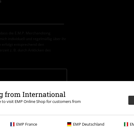
s
, dass die E.M.P. Merchandising
ch individuell und regelmäßig über ihr
 erfolgt entsprechend den
erzeit z. B. durch Anklicken des
erbar. Nach Codeeingabe wird dir der
 from International
tein, (Till) Lindemann, Böhse Onkelz,
tikel, die einen Spendenbeitrag
re to visit EMP Online Shop for customers from
EMP France
EMP Deutschland
EM