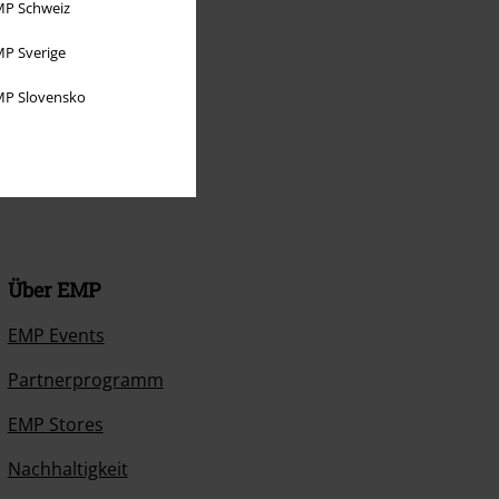
P Schweiz
P Sverige
P Slovensko
Über EMP
EMP Events
Partnerprogramm
EMP Stores
Nachhaltigkeit