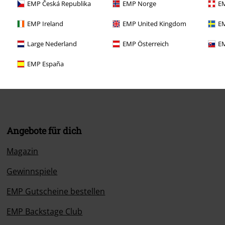
EMP Česká Republika
EMP Norge
EM
EMP Ireland
EMP United Kingdom
EM
Large Nederland
EMP Österreich
EM
:00 Uhr.
Mehr Infos
EMP España
Angebote für dich
Magazin
Gewinnspiele
EMP Gutscheine bestellen
EMP Backstage Club