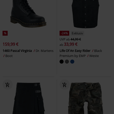
%
-24%
Exklusiv
UVP
ab
44,99 €
159,99 €
33,99 €
ab
1460 Pascal Virginia
Dr. Martens
Life Of An Easy Rider
Black
Boot
Premium by EMP
Weste