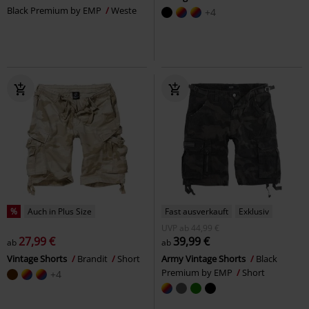
Black Premium by EMP
Weste
+4
%
Auch in Plus Size
Fast ausverkauft
Exklusiv
UVP
ab
44,99 €
27,99 €
39,99 €
ab
ab
Vintage Shorts
Brandit
Short
Army Vintage Shorts
Black
Premium by EMP
Short
+4