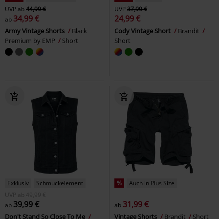
UVP
ab
44,99 €
UVP
37,99 €
34,99 €
24,99 €
ab
Army Vintage Shorts
Black
Cody Vintage Short
Brandit
Premium by EMP
Short
Short
Exklusiv
Schmuckelement
%
Auch in Plus Size
UVP
ab
49,99 €
39,99 €
31,99 €
ab
ab
Don't Stand So Close To Me
Vintage Shorts
Brandit
Short