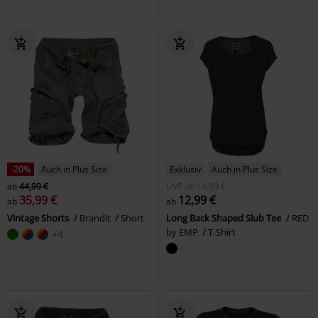
-20%
Auch in Plus Size
Exklusiv
Auch in Plus Size
ab
44,99 €
UVP
ab
14,99 €
35,99 €
12,99 €
ab
ab
Vintage Shorts
Brandit
Short
Long Back Shaped Slub Tee
RED
by EMP
T-Shirt
+4