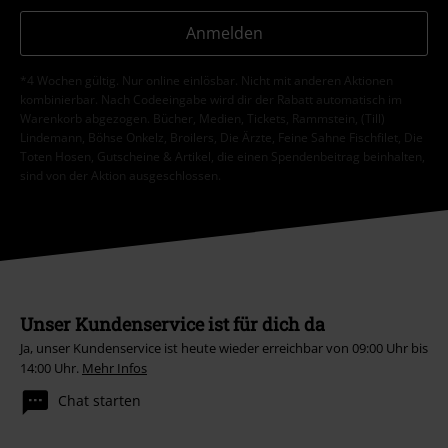
Anmelden
*4 Wochen gültig. Nur online einlösbar. Nicht mit anderen Aktionen
kombinierbar. Nach Codeeingabe wird dir der Rabatt automatisch im
Warenkorb abgezogen. Bücher, Medien, Tickets, Rammstein, (Till)
Lindemann, Böhse Onkelz, Broilers, Die Ärzte, Feine Sahne Fischfilet, Die
Toten Hosen, Gutscheine & Artikel, die einen Spendenbeitrag beinhalten,
sind von der Aktion ausgeschlossen.
Unser Kundenservice ist für dich da
Ja, unser Kundenservice ist heute wieder erreichbar von 09:00 Uhr bis
14:00 Uhr.
Mehr Infos
Chat starten