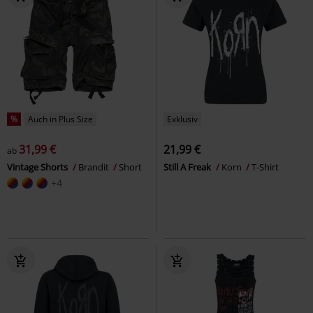
%
Auch in Plus Size
Exklusiv
31,99 €
21,99 €
ab
Vintage Shorts
Brandit
Short
Still A Freak
Korn
T-Shirt
+4