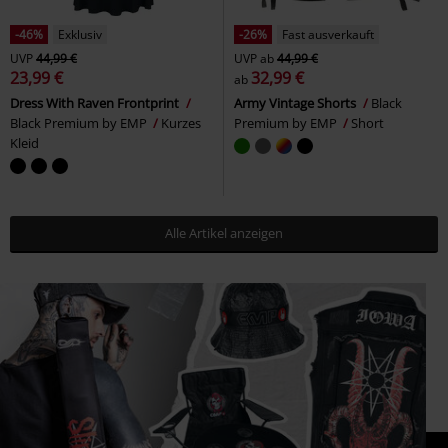
-46%
Exklusiv
-26%
Fast ausverkauft
UVP
44,99 €
UVP
ab
44,99 €
23,99 €
32,99 €
ab
Dress With Raven Frontprint
Army Vintage Shorts
Black
Black Premium by EMP
Kurzes
Premium by EMP
Short
Kleid
Alle Artikel anzeigen