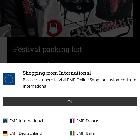
Festival packing list
Jetzt entdecken!
Shopping from International
Please click here to visit EMP Online Shop for customers from
International
Ok
Festival Outfits für dein nächstes Festival
Egal ob Wacken, Rock im Park oder Vainstream – Festivals sind und
EMP International
EMP France
bleiben das Highlight vieler Musikfans. Wenn du auch zu denjenigen
gehörst die es kaum erwarten können ihr Zelt aufzuschlagen, sich in ein
EMP Deutschland
EMP Italia
verrücktes Festival Outfit zu schmeißen und tagelang zu den