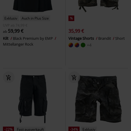
Exklusiv
Auch in Plus Size
%
UVP
ab
74,99 €
59,99 €
35,99 €
ab
Kilt
Black Premium by EMP
Vintage Shorts
Brandit
Short
Mittellanger Rock
+4
-22%
Fast ausverkauft
-34%
Exklusiv