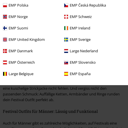
angesagtesten Bands zu feiern, dann bist du bei EMP genau richtig.
EMP Polska
EMP Česká Republika
Festival Klamotten für Frauen: Stilvoll und Bequem
EMP Norge
EMP Schweiz
Frauen haben auf Festivals die Möglichkeit, ihre Kreativität voll
EMP Suomi
EMP Ireland
auszuleben. Die richtige Kombination aus Stil und Komfort ist dabei das
A und O. Ob luftige Kleider, coole Shorts oder lässige Tops – die Auswahl
EMP United Kingdom
EMP Sverige
ist riesig. Besonders beliebt sind Boho-Kleider mit floralen Mustern, die
sich perfekt mit Cowboy-Stiefeln und einem breiten Hut kombinieren
EMP Danmark
Large Nederland
lassen. So bist du nicht nur gut geschützt vor der Sonne, sondern ziehst
auch alle Blicke auf dich.
EMP Österreich
EMP Slovensko
Ein weiteres Must-Have sind Jeansshorts. Kombiniere sie mit einem
Large Belgique
EMP España
auffälligen Crop-Top und du hast ein lässiges, aber dennoch
aufregendes Outfit. Für die kühleren Abende darf eine Lederjacke oder
eine kuschelige Strickjacke nicht fehlen. Und vergiss nicht den
passenden Schmuck: Auffällige Ketten, Armbänder und Ringe runden
dein Festival Outfit perfekt ab.
Festival Outfits für Männer: Lässig und Funktional
Auch für Männer gibt es zahlreiche Möglichkeiten, auf Festivals eine