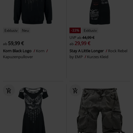
Exklusiv
Neu
-33%
Exklusiv
UVP
ab
44,99 €
59,99 €
29,99 €
ab
ab
Korn Black Logo
Korn
Stay A Little Longer
Rock Rebel
Kapuzenpullover
by EMP
Kurzes Kleid