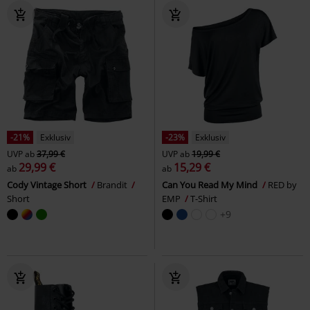
-21%
Exklusiv
-23%
Exklusiv
UVP
ab
37,99 €
UVP
ab
19,99 €
29,99 €
15,29 €
ab
ab
Cody Vintage Short
Brandit
Can You Read My Mind
RED by
Short
EMP
T-Shirt
+9