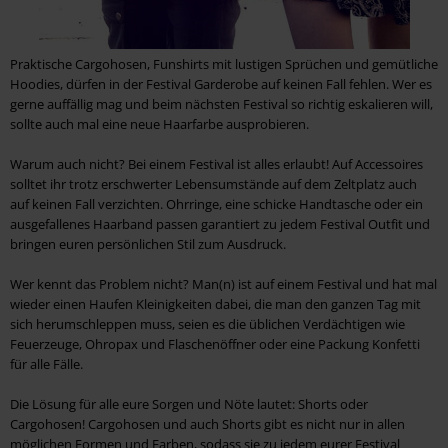
Praktische Cargohosen, Funshirts mit lustigen Sprüchen und gemütliche
Hoodies, dürfen in der Festival Garderobe auf keinen Fall fehlen. Wer es
gerne auffällig mag und beim nächsten Festival so richtig eskalieren will,
sollte auch mal eine neue Haarfarbe ausprobieren.
Warum auch nicht? Bei einem Festival ist alles erlaubt! Auf Accessoires
solltet ihr trotz erschwerter Lebensumstände auf dem Zeltplatz auch
auf keinen Fall verzichten. Ohrringe, eine schicke Handtasche oder ein
ausgefallenes Haarband passen garantiert zu jedem Festival Outfit und
bringen euren persönlichen Stil zum Ausdruck.
Wer kennt das Problem nicht? Man(n) ist auf einem Festival und hat mal
wieder einen Haufen Kleinigkeiten dabei, die man den ganzen Tag mit
sich herumschleppen muss, seien es die üblichen Verdächtigen wie
Feuerzeuge, Ohropax und Flaschenöffner oder eine Packung Konfetti
für alle Fälle.
Die Lösung für alle eure Sorgen und Nöte lautet: Shorts oder
Cargohosen! Cargohosen und auch Shorts gibt es nicht nur in allen
möglichen Formen und Farben, sodass sie zu jedem eurer Festival