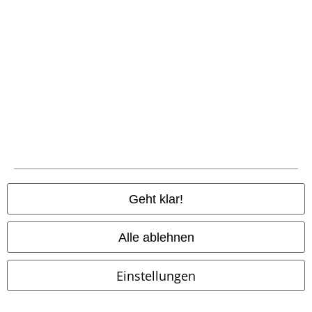
Vorkasse
Nachnahme
Versender
Geht klar!
EMP App
Alle ablehnen
Lade dir jetzt kostenlos unsere neue EMP App runter und genieße
die vielen neuen Funktionen und Vorteile!
Einstellungen