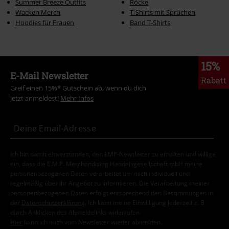
Summer Breeze Outfits
Röcke
Wacken Merch
T-Shirts mit Sprüchen
Hoodies für Frauen
Band T-Shirts
15%
E-Mail Newsletter
Rabatt
Greif einen 15%* Gutschein ab, wenn du dich
jetzt anmeldest!
Mehr Infos
Ich bin damit einverstanden, den EMP-Newsletter zu erhalten und willige
ein, dass die E.M.P. Merchandising Handelsgesellschaft mbH meine
personenbezogenen Daten verarbeitet um mich individuell und
regelmäßig über ihr Angebot zu informieren. Die Verarbeitung meiner
personenbezogenen Daten erfolgt entsprechend den Bestimmungen in
der
Datenschutzerklärung
. Ich kann meine Einwilligung jederzeit z. B.
durch Anklicken des Abmeldelinks widerrufen.
Hier
kann ich mich vom Newsletter wieder abmelden.