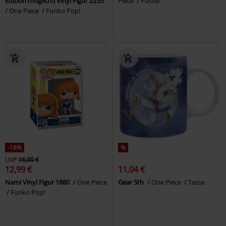
Edition möglich!) Vinyl Figur 2255
Piece
Poster
One Piece
Funko Pop!
-18%
%
UVP
16,00 €
12,99 €
11,04 €
Nami Vinyl Figur 1880
One Piece
Gear 5th
One Piece
Tasse
Funko Pop!