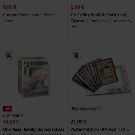
9,99 €
5,99 €
Chopper Tasse
One Piece
Z & S (Bitty Pop!) 2er Pack Vinyl
Tasse
Figuren
One Piece
Funko Bitty
Pop!
-6%
Fast ausverkauft
UVP
16,00 €
14,99 €
21,99 €
One Piece - Jewelry Bonney (Chase
Poster Portfolio - 9 Poster
One