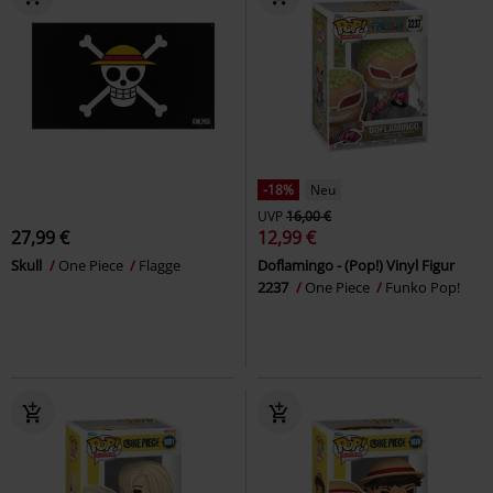
-18%
Neu
UVP
16,00 €
27,99 €
12,99 €
Skull
One Piece
Flagge
Doflamingo - (Pop!) Vinyl Figur
2237
One Piece
Funko Pop!