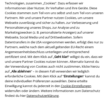
wird, verlässt er seine Heimat und will den Schatz „
One Piece
“ suchen.
Technologien, zusammen „Cookies“. Dazu erfassen wir
Wenn er den findet, würde er zum König der Piraten werden!
Informationen über Nutzer, ihr Verhalten und ihre Geräte. Diese
Cookies stammen zum Teil von uns selbst und zum Teil von unseren
Auf seiner Suche nach dem kostbaren Schatz schließen sich ihm Nami,
Partnern. Wir und unsere Partner nutzen Cookies, um unsere
eine Navigatorin und Lorenor Zorro, ein ehemaliger Piratenjäger sowie
Webseite zuverlässig und sicher zu halten, zur Verbesserung und
Schwertkämpfer, an. Gemeinsam machen sich die drei den Piratenclown
Personalisierung unseres Shops, zur Analyse und zu
Buggy zum Feind. Dafür gewinnen sie mit Lysop ein weiteres
Marketingzwecken (z. B. personalisierte Anzeigen) auf unserer
Bandenmitglied. Durch Lysop kommt die Strohhutbande an ihr erstes
Webseite, Social Media und auf Drittwebseiten. Sofern
eigenes Schiff namens Flying Lamb. Um mit dem Schiff etwas anfangen
Datentransfers in die USA vorgenommen werden, erfolgt dies nur zu
zu können, sucht die Bande einen Koch und findet ihn mit Sanji. Nun
Partnern, welche nach dem aktuell geltenden EU-Recht einem
kann es losgehen!
Angemessenheitsbeschluss unterliegen und entsprechend
zertifiziert sind. Mit dem Klick auf „
Geht klar!
“ willigst du ein, dass wir
Gemeinsam müssen die Bandenmitglieder sich vor Angriffen des
und unsere Partner Cookies nutzen können. Alternativ kannst du
Marinekapitäns Smoker in Acht nehmen, den Riesenwal La Boum
der Verwendung von Cookies auch nicht zustimmen, klicke hierzu
retten, dem ausgesetzten Kopfgeld auf Monkey entgehen und
auf „
Alle ablehnen
“ – in diesem Fall verwenden wir lediglich
aggressiven Samurais entkommen. Doch es wird nicht nur auf dem
erforderliche Cookies. Mit dem Klick auf "
Einstellungen
" kannst du
Meer gesegelt.
deine individuellen Präferenzen auswählen. Deine erteilte
Einwilligung kannst du jederzeit in den
Cookie-Einstellungen
Auch unter Wasser geht bei One Piece die Post ab. Die Piraten tauchen
widerrufen oder ändern. Weitere Informationen zum Datenschutz
zur Fischmenscheninsel und sind mal wieder zur falschen Zeit am
findest du hier
Datenschutzerklärung
.
falschen Ort. Nur durch die Hilfe von Seekönigen kann die Bande
fliehen. Es folgen weitere Abenteuer in der Neuen Welt, auf Zou und das
Verschwinden von Sanji. Im EMP One Piece Online Shop gibt es das