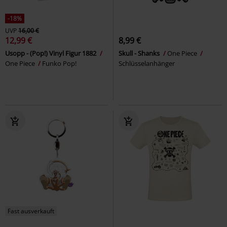
-18%
UVP
16,00 €
12,99 €
8,99 €
Usopp - (Pop!) Vinyl Figur 1882
Skull - Shanks
One Piece
One Piece
Funko Pop!
Schlüsselanhänger
Fast ausverkauft