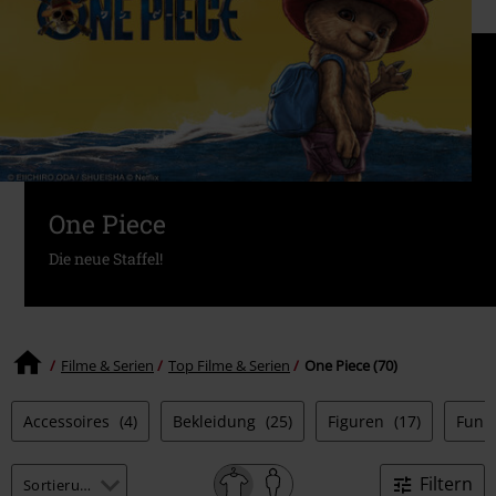
One Piece
Die neue Staffel!
Filme & Serien
Top Filme & Serien
One Piece (70)
Accessoires
(4)
Bekleidung
(25)
Figuren
(17)
Funk
Filtern