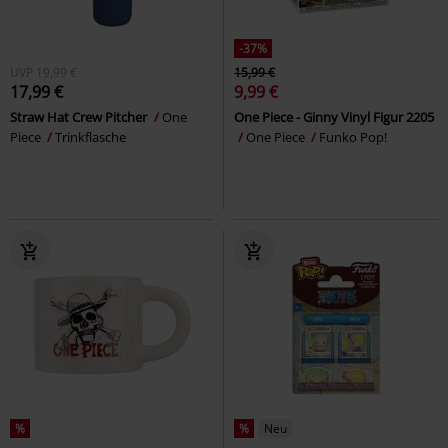
-37%
UVP
19,99 €
15,99 €
17,99 €
9,99 €
Straw Hat Crew Pitcher
One
One Piece - Ginny Vinyl Figur 2205
Piece
Trinkflasche
One Piece
Funko Pop!
%
%
Neu