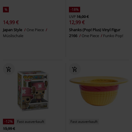
%
-18%
UVP
16,00 €
14,99 €
12,99 €
Japan Style
One Piece
Shanks (Pop! Plus) Vinyl Figur
Müslischale
2166
One Piece
Funko Pop!
-12%
Fast ausverkauft
Fast ausverkauft
15,99 €