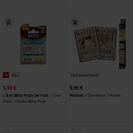
%
Neu
Fast ausverkauft
5,99 €
9,99 €
L & N (Bitty Pop!) 2er Pack
One
Wanted
One Piece
Poster
Piece
Funko Bitty Pop!