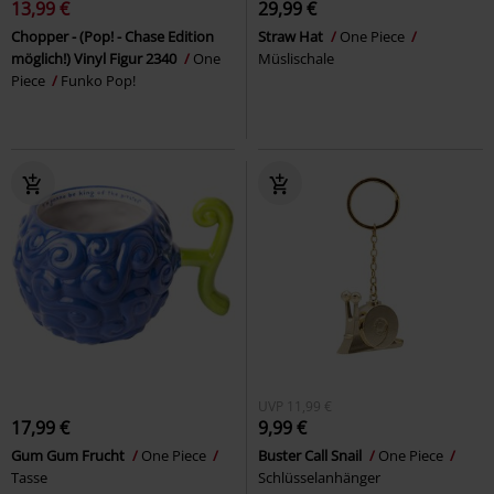
13,99 €
29,99 €
Chopper - (Pop! - Chase Edition
Straw Hat
One Piece
möglich!) Vinyl Figur 2340
One
Müslischale
Piece
Funko Pop!
UVP
11,99 €
17,99 €
9,99 €
Gum Gum Frucht
One Piece
Buster Call Snail
One Piece
Tasse
Schlüsselanhänger