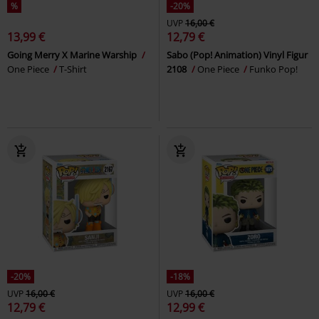
%
-20%
UVP
16,00 €
13,99 €
12,79 €
Going Merry X Marine Warship
Sabo (Pop! Animation) Vinyl Figur
One Piece
T-Shirt
2108
One Piece
Funko Pop!
-20%
-18%
UVP
16,00 €
UVP
16,00 €
12,79 €
12,99 €