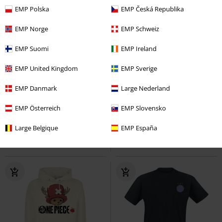
EMP Polska
EMP Česká Republika
EMP Norge
EMP Schweiz
EMP Suomi
EMP Ireland
EMP United Kingdom
EMP Sverige
-15%
-20%
19,99 €
UVP
14,99 €
EMP Danmark
Large Nederland
16,99 €
11,99 €
Going Merry
One Piece
T-Shirt
Monkey D. Luffy
One Piece
EMP Österreich
EMP Slovensko
Schale
Large Belgique
EMP España