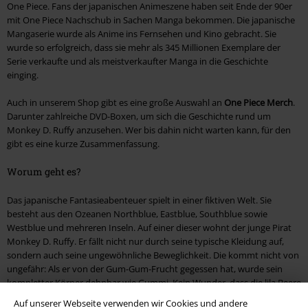
One Piece. Fans der japanischen Animeszene haben seit Ende der 90er
mit One Piece Nachschub in Sachen Manga bekommen. Die japanische
Mangaserie wurde als Anime ins Fernsehen und Kino gebracht. Sie
wurde so erfolgreich, dass sie mehr als 345 Millionen Exemplare der
Serie verkaufte und als meistverkaufter Manga in die Geschichte
einging.
Auch in unserem Shop gibt es eine große Auswahl an
One Piece Merch
.
Darunter zahlreiche DVD-Boxen, um sich die Geschichte rund um
Monkey D. Ruffy anzusehen. Wer bis dahin nicht warten kann, für den
gibt es eine kurze Zusammenfassung.
Worum geht es?
Das japanische Fantasieabenteuer spielt in einer fiktiven Welt. Sie
besteht aus den Ozeanen Northblue, Eastblue, Southblue sowie
Westblue und mehreren Inseln. Auf einer dieser wohnt der junge Pirat
Monkey D. Ruffy. Er fällt nicht nur durch seine typische Kleidung auf,
sondern auch seine ungewöhnliche Beweglichkeit. Die kommt nicht von
ungefähr: Als er von der Gum-Gum-Frucht gegessen hat, wurde sein
kompletter Körper dehnbar wie Gummi. Kein Wunder, dass die lila Beere
auch Teufelsfrucht genannt wird. Als der dehnbare Pirat 17 Jahre alt
Auf unserer Webseite verwenden wir Cookies und andere