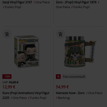
Sanji Vinyl Figur 2167
One Piece
Zoro - (Pop!) Vinyl Figur 1879
Funko Pop!
One Piece
Funko Pop!
-18%
%
Fast ausverkauft
UVP
16,00 €
12,99 €
54,99 €
Kuro (Pop! Animation) Vinyl Figur
Nemesis Now - Zoro
One Piece
2225
One Piece
Funko Pop!
Bierkrug