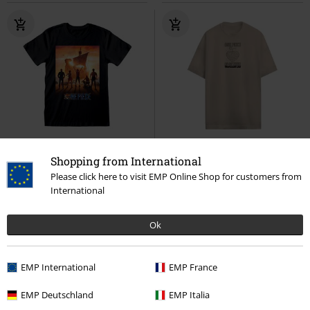
-15%
-25%
Oversize
Shopping from International
UVP
19,99 €
UVP
26,99 €
16,99 €
19,99 €
Please click here to visit EMP Online Shop for customers from
International
Key Art
One Piece
T-Shirt
One Piece
One Piece
Oversize
T-Shirt
Ok
EMP International
EMP France
EMP Deutschland
EMP Italia