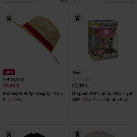
-36%
Neu
UVP
24,99 €
UVP
38,00 €
15,99 €
37,99 €
Monkey D. Ruffy - Cosplay
One
Chopper (POP! Jumbo) Vinyl Figur
Piece
Hut
2347
One Piece
Jumbo Pop!