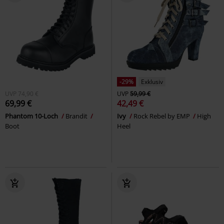
-29%
Exklusiv
UVP
74,90 €
UVP
59,99 €
69,99 €
42,49 €
Phantom 10-Loch
Brandit
Ivy
Rock Rebel by EMP
High
Boot
Heel