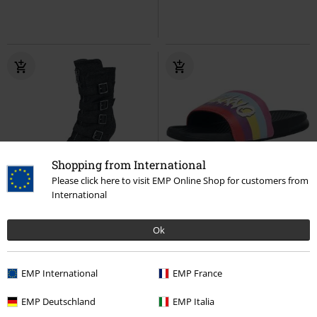
Shopping from International
Please click here to visit EMP Online Shop for customers from
-75%
Exklusiv
-39%
Exklusiv
International
UVP
79,99 €
UVP
32,99 €
19,99 €
19,99 €
Ok
Jeans Heels
Rock Rebel by EMP
EMP Signature Collection
Stiefel
Electric Callboy
Sandale
EMP International
EMP France
EMP Deutschland
EMP Italia