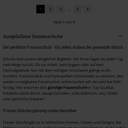
1
2
3
...
8
Seite 1 von 8
Ausgefallene Damenschuhe
Der perfekte Frauenschuh - für jeden Anlass der passende Schuh
Schuhe sind unsere alltäglichen Begleiter. Mit ihnen legen wir jeden Tag
viele Wege zurück. Ob zur Arbeit, beim Joggen oder auf dem
Festivalgelände: Nur mit dem richtigen Schuhwerk gelingt es dir,
Komfort, Funktionalität und Style perfekt miteinander zu vereinen. Wer
seinen vorzeigbaren Frauenschuh online kaufen will, der wird bei EMP
fündig. Hier erwarten dich
günstige Frauenschuhe
in Top-Qualität.
Entdecke derbe Boots, lässige Sandalen, süße Ballerinas, sexy Stiefel
oder sportliche Sneaker!
Frauen Schuhe günstig online bestellen
Frauen Schuhe gibt es in zahlreichen Formen, Farben und Designs. Bei
EMP bekommst du ein großes Sortiment an coolen Tretern, die für jedes