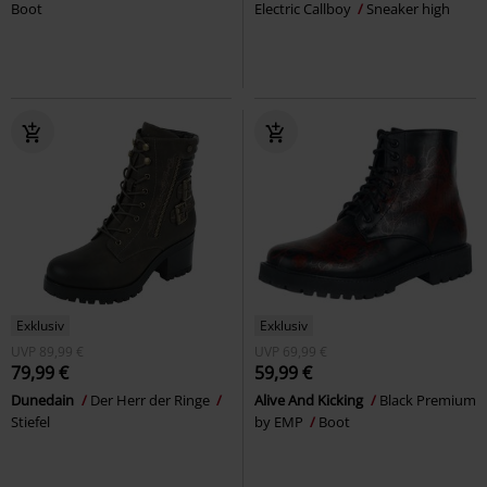
Boot
Electric Callboy
Sneaker high
Exklusiv
Exklusiv
UVP
89,99 €
UVP
69,99 €
79,99 €
59,99 €
Dunedain
Der Herr der Ringe
Alive And Kicking
Black Premium
Stiefel
by EMP
Boot