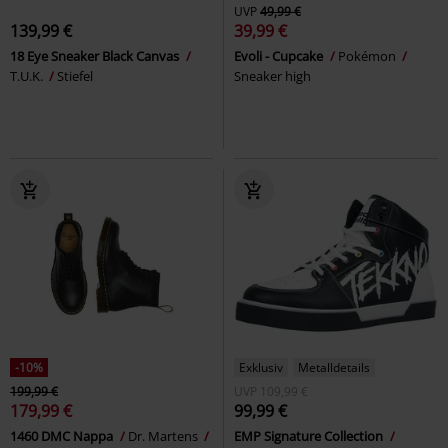
UVP
49,99 €
139,99 €
39,99 €
18 Eye Sneaker Black Canvas
Evoli - Cupcake
Pokémon
T.U.K.
Stiefel
Sneaker high
-10%
Exklusiv
Metalldetails
199,99 €
UVP
109,99 €
179,99 €
99,99 €
1460 DMC Nappa
Dr. Martens
EMP Signature Collection