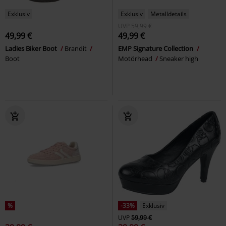
Exklusiv
Exklusiv
Metalldetails
UVP
59,99 €
49,99 €
49,99 €
Ladies Biker Boot
Brandit
EMP Signature Collection
Boot
Motörhead
Sneaker high
%
-33%
Exklusiv
UVP
59,99 €