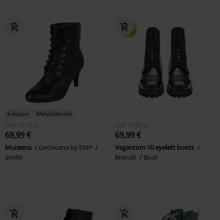
Exklusiv
Metalldetails
UVP
79,99 €
UVP
79,00 €
69,99 €
69,99 €
Muraena
Gothicana by EMP
Vegantom 10 eyelett boots
Stiefel
Brandit
Boot