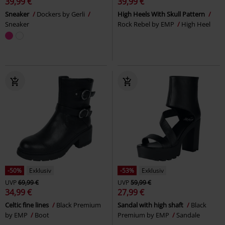
39,99 €
39,99 €
Sneaker
Dockers by Gerli
High Heels With Skull Pattern
Sneaker
Rock Rebel by EMP
High Heel
-50%
Exklusiv
-53%
Exklusiv
UVP
69,99 €
UVP
59,99 €
34,99 €
27,99 €
Celtic fine lines
Black Premium
Sandal with high shaft
Black
by EMP
Boot
Premium by EMP
Sandale