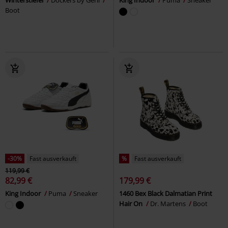
Boot
-30%
Fast ausverkauft
%
Fast ausverkauft
119,99 €
82,99 €
179,99 €
King Indoor
Puma
Sneaker
1460 Bex Black Dalmatian Print
Hair On
Dr. Martens
Boot