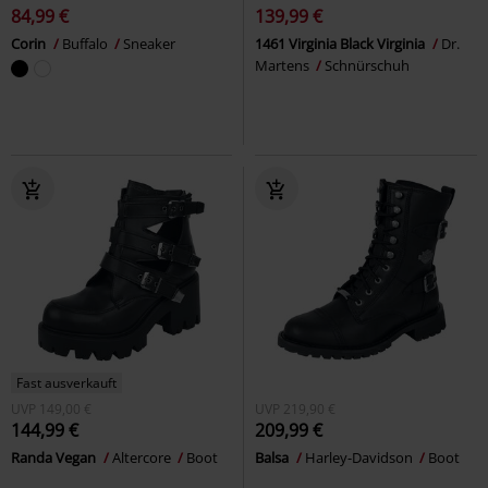
84,99 €
139,99 €
Corin
Buffalo
Sneaker
1461 Virginia Black Virginia
Dr.
Martens
Schnürschuh
Fast ausverkauft
UVP
149,00 €
UVP
219,90 €
144,99 €
209,99 €
Randa Vegan
Altercore
Boot
Balsa
Harley-Davidson
Boot