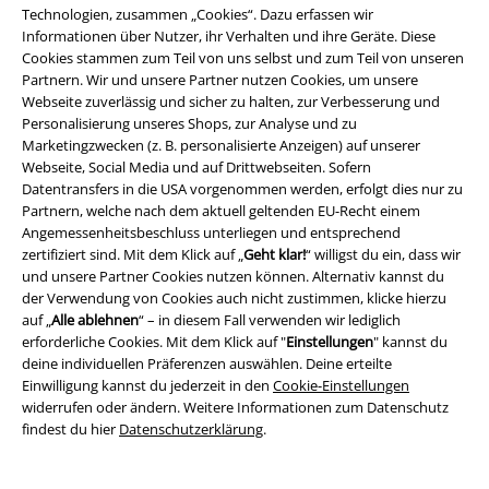
●
Converse Chucks
Technologien, zusammen „Cookies“. Dazu erfassen wir
●
Converse All Star
Informationen über Nutzer, ihr Verhalten und ihre Geräte. Diese
●
Dockers
Cookies stammen zum Teil von uns selbst und zum Teil von unseren
●
Dr. Martens Boots
Partnern. Wir und unsere Partner nutzen Cookies, um unsere
●
Chelsea Boots Dr Martens
Webseite zuverlässig und sicher zu halten, zur Verbesserung und
Personalisierung unseres Shops, zur Analyse und zu
Tanz in den Mai - und nach deinen eigenen Regeln
Marketingzwecken (z. B. personalisierte Anzeigen) auf unserer
Webseite, Social Media und auf Drittwebseiten. Sofern
Wenn Feste und Partys locken, dürfen schöne Frauen Schuhe nicht
Datentransfers in die USA vorgenommen werden, erfolgt dies nur zu
fehlen. Sie machen dein Outfit komplett und können flexibel variiert
Partnern, welche nach dem aktuell geltenden EU-Recht einem
werden. Mit Ballerinas bekommst du Schuhe für Frauen, die es
Angemessenheitsbeschluss unterliegen und entsprechend
romantisch lieben. Verspielte Details wie kleine Schleifen oder süße Leo-
zertifiziert sind. Mit dem Klick auf „
Geht klar!
“ willigst du ein, dass wir
Prints machen mehr aus Deinem Fuß. Passend dazu lassen sich
und unsere Partner Cookies nutzen können. Alternativ kannst du
Minikleider, Shorts oder auch Denim Jeans kombinieren. Wenn es hoch
der Verwendung von Cookies auch nicht zustimmen, klicke hierzu
hinaus gehen soll, eignen sich Stiefeletten von
Gothicana by EMP
. Die
auf „
Alle ablehnen
“ – in diesem Fall verwenden wir lediglich
hohen Schuhe kommen mit Pump-Absatz und einer Lochschnürung mit
erforderliche Cookies. Mit dem Klick auf "
Einstellungen
" kannst du
Ösen als Eyecatcher. Hochwertiges Kunstleder umhüllt deinen Fuß wie
deine individuellen Präferenzen auswählen. Deine erteilte
eine schützende Haut und bietet dir einzigartigen Tragekomfort.
Einwilligung kannst du jederzeit in den
Cookie-Einstellungen
widerrufen oder ändern. Weitere Informationen zum Datenschutz
Wer einen außergewöhnlichen Frauenschuh kaufen will, wird
findest du hier
Datenschutzerklärung
.
bei EMP fündig