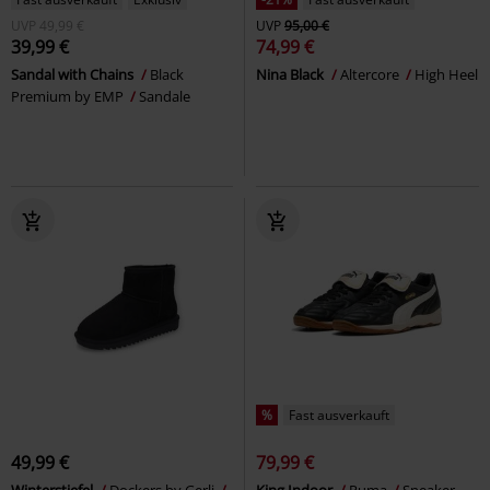
UVP
49,99 €
UVP
95,00 €
39,99 €
74,99 €
Sandal with Chains
Black
Nina Black
Altercore
High Heel
Premium by EMP
Sandale
%
Fast ausverkauft
49,99 €
79,99 €
Winterstiefel
Dockers by Gerli
King Indoor
Puma
Sneaker