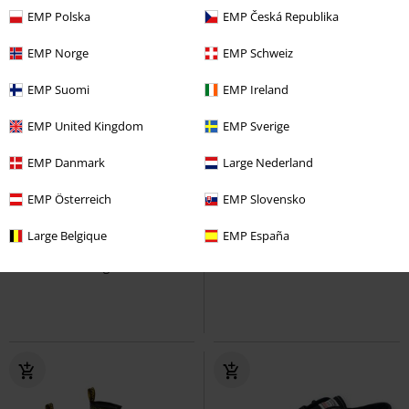
EMP Polska
EMP Česká Republika
EMP Norge
EMP Schweiz
EMP Suomi
EMP Ireland
EMP United Kingdom
EMP Sverige
EMP Danmark
Large Nederland
Fast ausverkauft
Exklusiv
%
Fast ausverkauft
EMP Österreich
EMP Slovensko
UVP
49,99 €
39,99 €
94,99 €
Large Belgique
EMP España
Walk The Line
Rock Rebel by
Labyrinth Mega Chunky Trainers -
EMP
Sneaker high
white/black
KOI
Sneaker