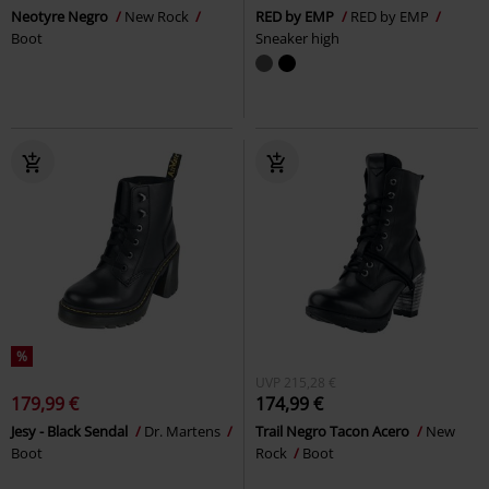
Neotyre Negro
New Rock
RED by EMP
RED by EMP
Boot
Sneaker high
%
UVP
215,28 €
179,99 €
174,99 €
Jesy - Black Sendal
Dr. Martens
Trail Negro Tacon Acero
New
Boot
Rock
Boot