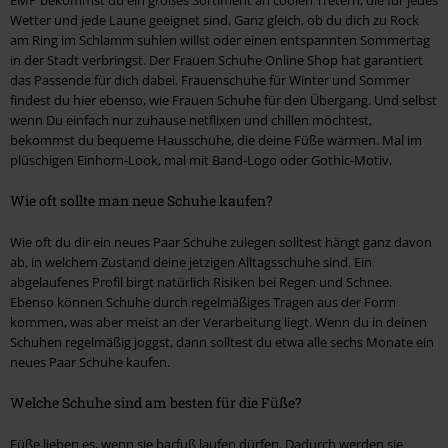
Wetter und jede Laune geeignet sind. Ganz gleich, ob du dich zu Rock
am Ring im Schlamm suhlen willst oder einen entspannten Sommertag
in der Stadt verbringst. Der Frauen Schuhe Online Shop hat garantiert
das Passende für dich dabei. Frauenschuhe für Winter und Sommer
findest du hier ebenso, wie Frauen Schuhe für den Übergang. Und selbst
wenn Du einfach nur zuhause netflixen und chillen möchtest,
bekommst du bequeme Hausschuhe, die deine Füße wärmen. Mal im
plüschigen Einhorn-Look, mal mit Band-Logo oder Gothic-Motiv.
Wie oft sollte man neue Schuhe kaufen?
Wie oft du dir ein neues Paar Schuhe zulegen solltest hängt ganz davon
ab, in welchem Zustand deine jetzigen Alltagsschuhe sind. Ein
abgelaufenes Profil birgt natürlich Risiken bei Regen und Schnee.
Ebenso können Schuhe durch regelmäßiges Tragen aus der Form
kommen, was aber meist an der Verarbeitung liegt. Wenn du in deinen
Schuhen regelmäßig joggst, dann solltest du etwa alle sechs Monate ein
neues Paar Schuhe kaufen.
Welche Schuhe sind am besten für die Füße?
Füße lieben es, wenn sie barfuß laufen dürfen. Dadurch werden sie