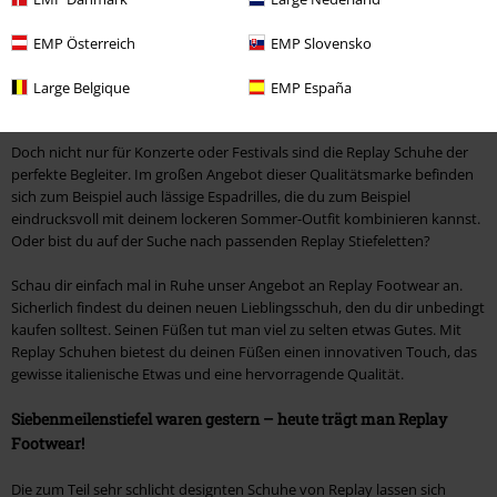
Schuhe überzeugen. Die oftmals mit einem verstärkten Fersenbereich
versehenen Replay Stiefel sorgen dafür, dass du auf dem nächsten
EMP Österreich
EMP Slovensko
Konzert nicht den Halt verlierst. Aber auch auf dem matschigen Boden
des nächsten Festivals, bist du mit Replay Schuhen immer sicher
Large Belgique
EMP España
unterwegs.
Doch nicht nur für Konzerte oder Festivals sind die Replay Schuhe der
perfekte Begleiter. Im großen Angebot dieser Qualitätsmarke befinden
sich zum Beispiel auch lässige Espadrilles, die du zum Beispiel
eindrucksvoll mit deinem lockeren Sommer-Outfit kombinieren kannst.
Oder bist du auf der Suche nach passenden Replay Stiefeletten?
Schau dir einfach mal in Ruhe unser Angebot an Replay Footwear an.
Sicherlich findest du deinen neuen Lieblingsschuh, den du dir unbedingt
kaufen solltest. Seinen Füßen tut man viel zu selten etwas Gutes. Mit
Replay Schuhen bietest du deinen Füßen einen innovativen Touch, das
gewisse italienische Etwas und eine hervorragende Qualität.
Siebenmeilenstiefel waren gestern – heute trägt man Replay
Footwear!
Die zum Teil sehr schlicht designten Schuhe von Replay lassen sich