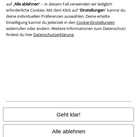
auf „
Alle ablehnen
“ – in diesem Fall verwenden wir lediglich
erforderliche Cookies. Mit dem Klick auf "
Einstellungen
" kannst du
Entsorgung und Umweltschutz
deine individuellen Präferenzen auswählen. Deine erteilte
Einwilligung kannst du jederzeit in den
Cookie-Einstellungen
Konformitätserklärung
widerrufen oder ändern. Weitere Informationen zum Datenschutz
findest du hier
Datenschutzerklärung
.
Information zur Barrierefreiheit
Cookie-Einstellungen
Vertrag widerrufen
Alle Preise inkl. gesetzlicher Mehrwertsteuer, zzgl.
Versandkosten
© 1986-2026 E.M.P. Merchandising HGmbH
Geht klar!
EMP Online Shops
Alle ablehnen
EMP International