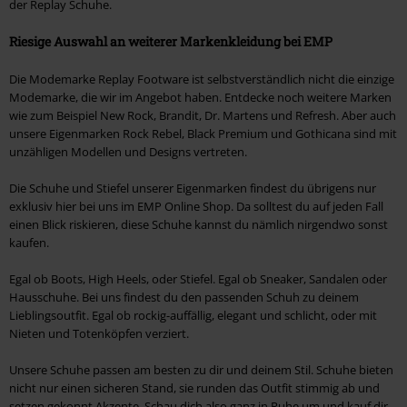
der Replay Schuhe.
Riesige Auswahl an weiterer Markenkleidung bei EMP
Die Modemarke Replay Footware ist selbstverständlich nicht die einzige
Modemarke, die wir im Angebot haben. Entdecke noch weitere Marken
wie zum Beispiel New Rock, Brandit, Dr. Martens und Refresh. Aber auch
unsere Eigenmarken Rock Rebel, Black Premium und Gothicana sind mit
unzähligen Modellen und Designs vertreten.
Die Schuhe und Stiefel unserer Eigenmarken findest du übrigens nur
exklusiv hier bei uns im EMP Online Shop. Da solltest du auf jeden Fall
einen Blick riskieren, diese Schuhe kannst du nämlich nirgendwo sonst
kaufen.
Egal ob Boots, High Heels, oder Stiefel. Egal ob Sneaker, Sandalen oder
Hausschuhe. Bei uns findest du den passenden Schuh zu deinem
Lieblingsoutfit. Egal ob rockig-auffällig, elegant und schlicht, oder mit
Nieten und Totenköpfen verziert.
Unsere Schuhe passen am besten zu dir und deinem Stil. Schuhe bieten
nicht nur einen sicheren Stand, sie runden das Outfit stimmig ab und
setzen gekonnt Akzente. Schau dich also ganz in Ruhe um und kauf dir