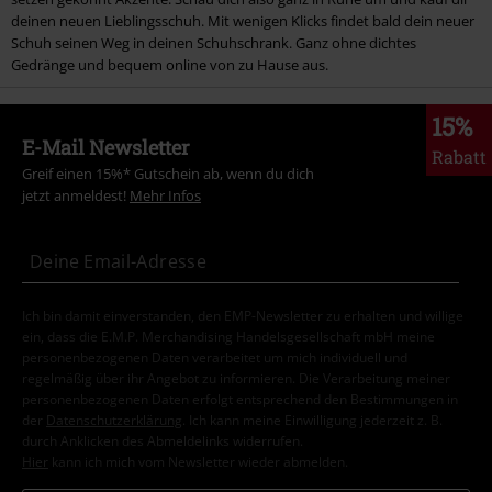
deinen neuen Lieblingsschuh. Mit wenigen Klicks findet bald dein neuer
Schuh seinen Weg in deinen Schuhschrank. Ganz ohne dichtes
Gedränge und bequem online von zu Hause aus.
15%
E-Mail Newsletter
Rabatt
Greif einen 15%* Gutschein ab, wenn du dich
jetzt anmeldest!
Mehr Infos
Ich bin damit einverstanden, den EMP-Newsletter zu erhalten und willige
ein, dass die E.M.P. Merchandising Handelsgesellschaft mbH meine
personenbezogenen Daten verarbeitet um mich individuell und
regelmäßig über ihr Angebot zu informieren. Die Verarbeitung meiner
personenbezogenen Daten erfolgt entsprechend den Bestimmungen in
der
Datenschutzerklärung
. Ich kann meine Einwilligung jederzeit z. B.
durch Anklicken des Abmeldelinks widerrufen.
Hier
kann ich mich vom Newsletter wieder abmelden.