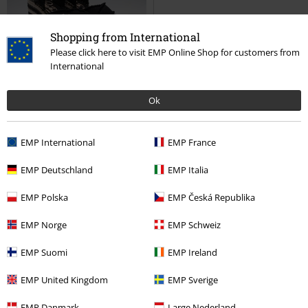
Shopping from International
Please click here to visit EMP Online Shop for customers from
International
Ok
-25%
Fast ausverkauft
EMP International
EMP France
99,99 €
74,99 €
EMP Deutschland
EMP Italia
JESS PLAYA
Replay Footwear
EMP Polska
EMP Česká Republika
High Heel
EMP Norge
EMP Schweiz
Replay Schuhe
EMP Suomi
EMP Ireland
Ursprünglich als reine Jeansmarke gegründet, stellt das Modelabel
EMP United Kingdom
EMP Sverige
Replay mittlerweile allerhand modische Kleidungsstücke her. Bei uns im
Online Shop kannst du dich selbst von der Qualität der coolen Replay
EMP Danmark
Large Nederland