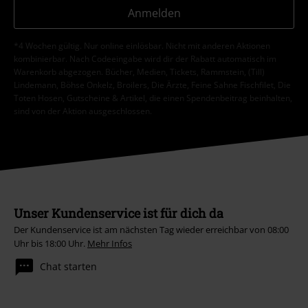
Anmelden
*4 Wochen gültig. Nur online einlösbar. Nicht mit anderen Aktionen
kombinierbar. Nach Codeeingabe wird dir der Rabatt automatisch im
Warenkorb abgezogen. Bücher, Medien, Tickets, Rammstein, (Till)
Lindemann, Böhse Onkelz, Broilers, Die Ärzte, Feine Sahne Fischfilet, Die
Toten Hosen, Gutscheine & Artikel, die einen Spendenbeitrag beinhalten,
sind von der Aktion ausgeschlossen.
Unser Kundenservice ist für dich da
Der Kundenservice ist am nächsten Tag wieder erreichbar von 08:00
Uhr bis 18:00 Uhr.
Mehr Infos
Chat starten