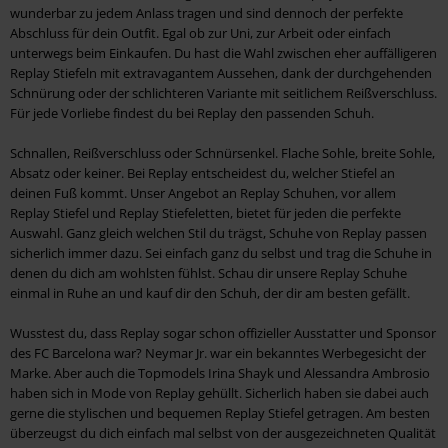
wunderbar zu jedem Anlass tragen und sind dennoch der perfekte
Abschluss für dein Outfit. Egal ob zur Uni, zur Arbeit oder einfach
unterwegs beim Einkaufen. Du hast die Wahl zwischen eher auffälligeren
Replay Stiefeln mit extravagantem Aussehen, dank der durchgehenden
Schnürung oder der schlichteren Variante mit seitlichem Reißverschluss.
Für jede Vorliebe findest du bei Replay den passenden Schuh.
Schnallen, Reißverschluss oder Schnürsenkel. Flache Sohle, breite Sohle,
Absatz oder keiner. Bei Replay entscheidest du, welcher Stiefel an
deinen Fuß kommt. Unser Angebot an Replay Schuhen, vor allem
Replay Stiefel und Replay Stiefeletten, bietet für jeden die perfekte
Auswahl. Ganz gleich welchen Stil du trägst, Schuhe von Replay passen
sicherlich immer dazu. Sei einfach ganz du selbst und trag die Schuhe in
denen du dich am wohlsten fühlst. Schau dir unsere Replay Schuhe
einmal in Ruhe an und kauf dir den Schuh, der dir am besten gefällt.
Wusstest du, dass Replay sogar schon offizieller Ausstatter und Sponsor
des FC Barcelona war? Neymar Jr. war ein bekanntes Werbegesicht der
Marke. Aber auch die Topmodels Irina Shayk und Alessandra Ambrosio
haben sich in Mode von Replay gehüllt. Sicherlich haben sie dabei auch
gerne die stylischen und bequemen Replay Stiefel getragen. Am besten
überzeugst du dich einfach mal selbst von der ausgezeichneten Qualität