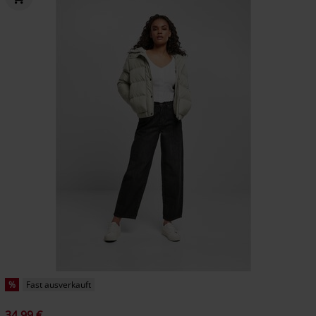
%
Fast ausverkauft
34,99 €