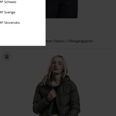
P Schweiz
P Sverige
P Slovensko
%
Fast ausverkauft
48,99 €
Ladies Soft Touch Jacket
Urban Classics
Übergangsjacke