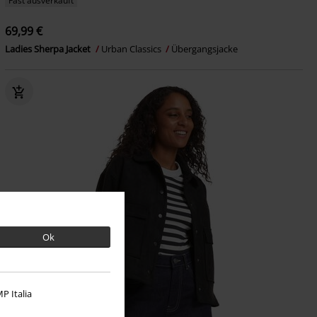
Fast ausverkauft
69,99 €
Ladies Sherpa Jacket
Urban Classics
Übergangsjacke
Ok
P Italia