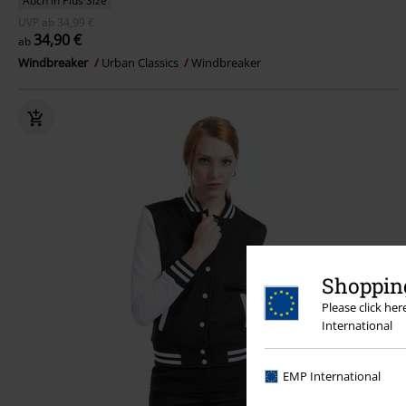
Auch in Plus Size
UVP
ab
34,99 €
34,90 €
ab
Windbreaker
Urban Classics
Windbreaker
Shopping
Please click he
International
EMP International