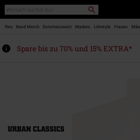
Zum
Packstation
Katalog
Hauptinhalt
suchen
durchsuchen
springen
Neu
Band Merch
Entertainment
Marken
Lifestyle
Frauen
Män
Spare bis zu 70% und 15% EXTRA*