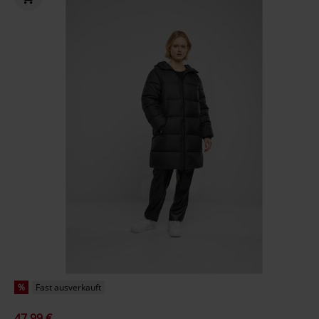
%
Fast ausverkauft
47,99 €