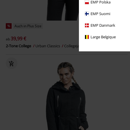
EMP Polska
EMP Suomi
EMP Danmark
%
Auch in Plus Size
Large Belgique
39,99 €
ab
2-Tone College
Urban Classics
Collegejacke