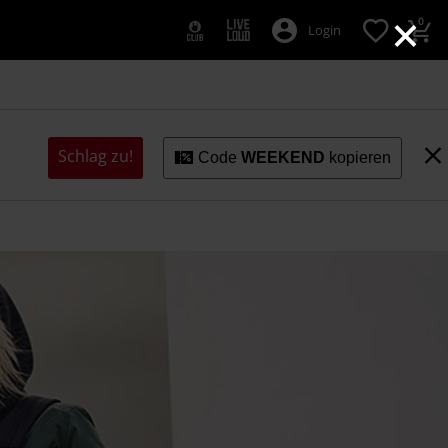
×
0
Login
Schlag zu!
Code
WEEKEND
kopieren