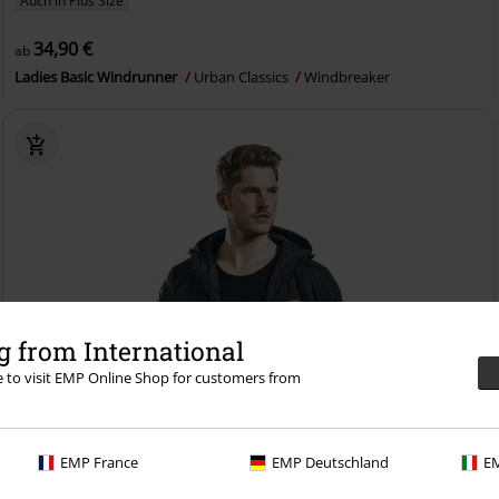
Auch in Plus Size
34,90 €
ab
Ladies Basic Windrunner
Urban Classics
Windbreaker
 from International
re to visit EMP Online Shop for customers from
EMP France
EMP Deutschland
EM