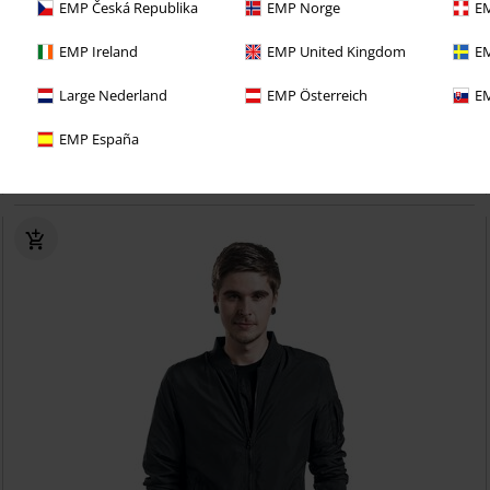
EMP Česká Republika
EMP Norge
EM
EMP Ireland
EMP United Kingdom
EM
Large Nederland
EMP Österreich
EM
%
Fast ausverkauft
EMP España
52,99 €
ab
Basic Bubble Jacket
Urban Classics
Übergangsjacke