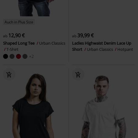
Auch in Plus Size
12,90 €
39,99 €
ab
ab
Shaped Long Tee
Urban Classics
Ladies Highwaist Denim Lace Up
T-Shirt
Short
Urban Classics
Hotpant
+2