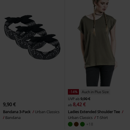
-14%
Auch in Plus Size
UVP
ab
9,90 €
9,90 €
8,42 €
ab
Bandana 3-Pack
Urban Classics
Ladies Extended Shoulder Tee
Bandana
Urban Classics
T-Shirt
+18