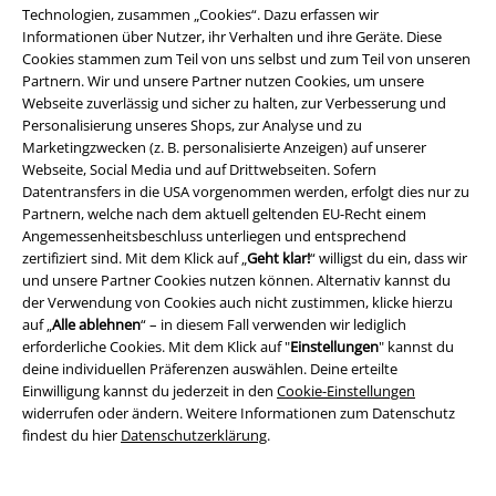
Technologien, zusammen „Cookies“. Dazu erfassen wir
Informationen über Nutzer, ihr Verhalten und ihre Geräte. Diese
Cookies stammen zum Teil von uns selbst und zum Teil von unseren
-19%
Auch in Plus Size
Partnern. Wir und unsere Partner nutzen Cookies, um unsere
UVP
ab
14,90 €
UVP
10,90 €
Webseite zuverlässig und sicher zu halten, zur Verbesserung und
11,99 €
9,99 €
ab
Personalisierung unseres Shops, zur Analyse und zu
Marketingzwecken (z. B. personalisierte Anzeigen) auf unserer
Ladies Organic Extended
Hip Bag
Urban Classics
Webseite, Social Media und auf Drittwebseiten. Sofern
Shoulder Tee
Urban Classics
T-
Gürteltasche
Datentransfers in die USA vorgenommen werden, erfolgt dies nur zu
Shirt
Partnern, welche nach dem aktuell geltenden EU-Recht einem
Angemessenheitsbeschluss unterliegen und entsprechend
zertifiziert sind. Mit dem Klick auf „
Geht klar!
“ willigst du ein, dass wir
und unsere Partner Cookies nutzen können. Alternativ kannst du
der Verwendung von Cookies auch nicht zustimmen, klicke hierzu
auf „
Alle ablehnen
“ – in diesem Fall verwenden wir lediglich
erforderliche Cookies. Mit dem Klick auf "
Einstellungen
" kannst du
deine individuellen Präferenzen auswählen. Deine erteilte
Einwilligung kannst du jederzeit in den
Cookie-Einstellungen
widerrufen oder ändern. Weitere Informationen zum Datenschutz
findest du hier
Datenschutzerklärung
.