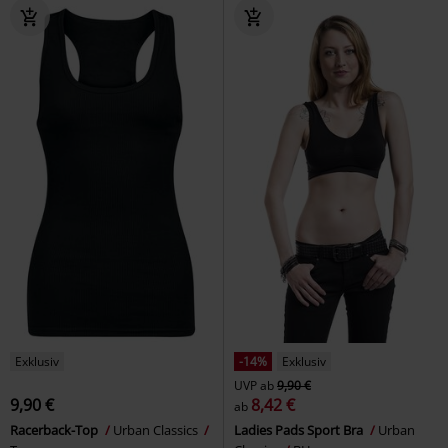
Exklusiv
-14%
Exklusiv
UVP
ab
9,90 €
9,90 €
8,42 €
ab
Racerback-Top
Urban Classics
Ladies Pads Sport Bra
Urban