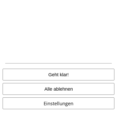
-14%
UVP
9,90 €
9,90 €
8,42 €
Leather Imitation Belt
Urban
Ladies Wide Neck Longsleeve
Classics
Gürtel
Urban Classics
Langarmshirt
Geht klar!
Alle ablehnen
Einstellungen