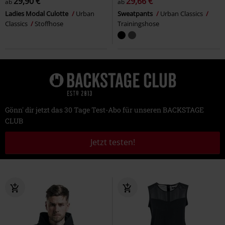
29,90 €
29,66 €
ab
ab
Ladies Modal Culotte
Urban
Sweatpants
Urban Classics
Classics
Stoffhose
Trainingshose
Gönn' dir jetzt das 30 Tage Test-Abo für unseren BACKSTAGE
CLUB
Jetzt testen!