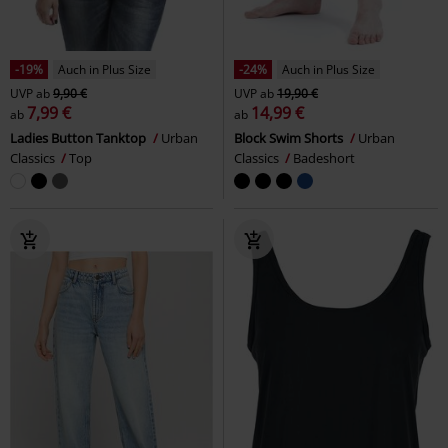
-19%
Auch in Plus Size
-24%
Auch in Plus Size
UVP
ab
9,90 €
UVP
ab
19,90 €
7,99 €
14,99 €
ab
ab
Ladies Button Tanktop
Urban
Block Swim Shorts
Urban
Classics
Top
Classics
Badeshort