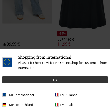
-19%
UVP
14,90 €
39,99 €
11,99 €
ab
Ladies Regular Wide Leg Jeans
Ladies Modal Loose Top
Urban
Urban Classics
Jeans
Classics
Top
Shopping from International
Please click here to visit EMP Online Shop for customers from
International
Ok
EMP International
EMP France
EMP Deutschland
EMP Italia