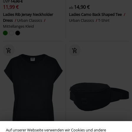
UVP
14,90 €
11,99 €
14,90 €
ab
Ladies Rib Jersey Neckholder
Ladies Camo Back Shaped Tee
Dress
Urban Classics
Urban Classics
T-Shirt
Mittellanges Kleid
Auf unserer Webseite verwenden wir Cookies und andere