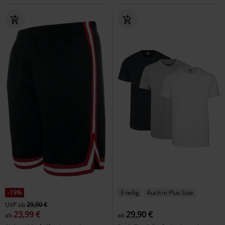
-19%
3-teilig
Auch in Plus Size
UVP
ab
29,90 €
23,99 €
29,90 €
ab
ab