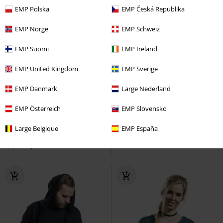
EMP Polska
EMP Česká Republika
EMP Norge
EMP Schweiz
EMP Suomi
EMP Ireland
EMP United Kingdom
EMP Sverige
EMP Danmark
Large Nederland
%
Auch in Plus Size
5-teilig
EMP Österreich
EMP Slovensko
42,49 €
34,90 €
ab
ab
Large Belgique
EMP España
2-Tone Zip
Urban Classics
Organic Boxer Shorts 5-Pack
Kapuzenjacke
Urban Classics
Boxershort