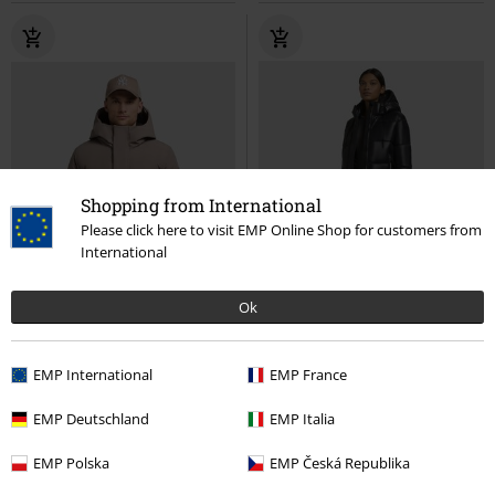
Shopping from International
Please click here to visit EMP Online Shop for customers from
International
Ok
EMP International
EMP France
%
Fast ausverkauft
-28%
Fast ausverkauft
EMP Deutschland
EMP Italia
139,99 €
EMP Polska
EMP Česká Republika
114,99 €
99,99 €
FOGG
Khujo
Winterjacke
Stine2 Satin
Khujo
Winterjacke