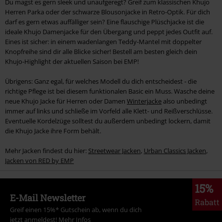
Du magst es gern sleek und unaufgeregt? Greif zum klassischen Khujo
Herren Parka oder der schwarze Blousonjacke in Retro-Optik. Für dich
darf es gern etwas auffälliger sein? Eine flauschige Plüschjacke ist die
ideale Khujo Damenjacke für den Übergang und peppt jedes Outfit auf.
Eines ist sicher: in einem wadenlangen Teddy-Mantel mit doppelter
Knopfreihe sind dir alle Blicke sicher! Bestell am besten gleich dein
Khujo-Highlight der aktuellen Saison bei EMP!
Übrigens: Ganz egal, für welches Modell du dich entscheidest - die
richtige Pflege ist bei diesem funktionalen Basic ein Muss. Wasche deine
neue Khujo Jacke für Herren oder Damen
Winterjacke
also unbedingt
immer auf links und schließe im Vorfeld alle Klett- und Reißverschlüsse.
Eventuelle Kordelzüge solltest du außerdem unbedingt lockern, damit
die Khujo Jacke ihre Form behält.
Mehr Jacken findest du hier:
Streetwear Jacken
,
Urban Classics Jacken
,
Jacken von RED by EMP
15%
E-Mail Newsletter
Rabatt
Greif einen 15%* Gutschein ab, wenn du dich
jetzt anmeldest!
Mehr Infos