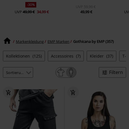
-30%
UVP
59,99 €
UVP
49,99 €
34,99 €
49,99 €
UV
Markenkleidung
EMP Marken
Gothicana by EMP (357)
Kollektionen
(125)
Accessoires
(7)
Kleider
(37)
T-S
Filtern