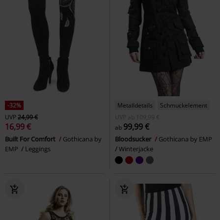
-32%
Metalldetails
Schmuckelement
UVP
24,99 €
UVP
ab
109,99 €
16,99 €
99,99 €
ab
Built For Comfort
Gothicana by
Bloodsucker
Gothicana by EMP
EMP
Leggings
Winterjacke