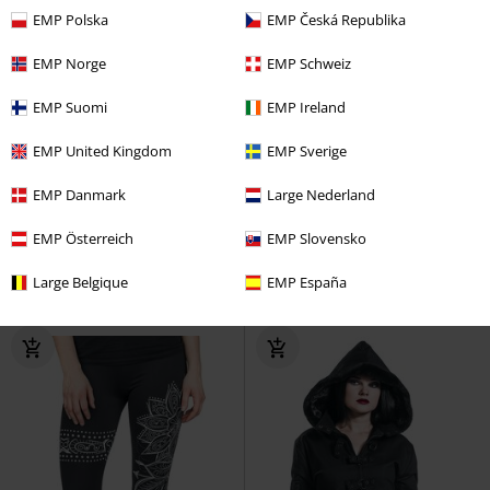
EMP Polska
EMP Česká Republika
EMP Norge
EMP Schweiz
EMP Suomi
EMP Ireland
EMP United Kingdom
EMP Sverige
Neu
Cut-Outs
-68%
Effektdruck
EMP Danmark
Large Nederland
UVP
59,99 €
UVP
49,99 €
49,99 €
15,99 €
EMP Österreich
EMP Slovensko
Countess Bathory
Gothicana by
The Void
Gothicana by EMP
EMP
Bluse
Leggings
Large Belgique
EMP España