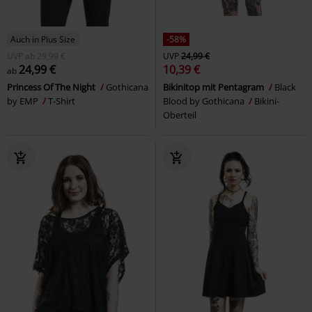
Auch in Plus Size
-58%
UVP
ab
29,99 €
UVP
24,99 €
24,99 €
10,39 €
ab
Princess Of The Night
Gothicana
Bikinitop mit Pentagram
Black
by EMP
T-Shirt
Blood by Gothicana
Bikini-
Oberteil