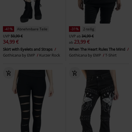
-41%
Abnehmbare Teile
-31%
2-teilig
UVP
59,99 €
UVP
ab
34,99 €
34,99 €
23,99 €
ab
Skirt with Eyelets and Straps
When The Heart Rules The Mind
Gothicana by EMP
Kurzer Rock
Gothicana by EMP
T-Shirt