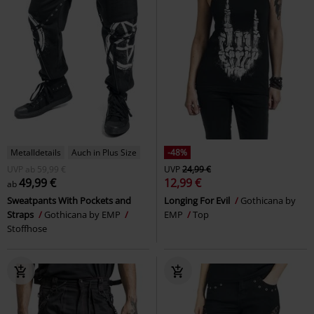
Metalldetails
Auch in Plus Size
-48%
UVP
ab
59,99 €
UVP
24,99 €
49,99 €
12,99 €
ab
Sweatpants With Pockets and
Longing For Evil
Gothicana by
Straps
Gothicana by EMP
EMP
Top
Stoffhose