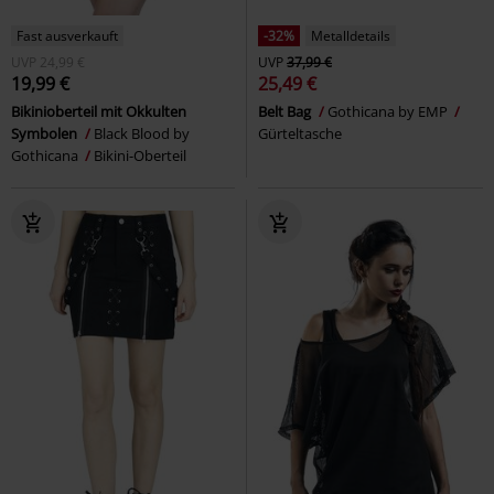
Fast ausverkauft
-32%
Metalldetails
UVP
24,99 €
UVP
37,99 €
19,99 €
25,49 €
Bikinioberteil mit Okkulten
Belt Bag
Gothicana by EMP
Symbolen
Black Blood by
Gürteltasche
Gothicana
Bikini-Oberteil