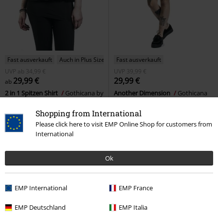
Fast ausverkauft
Auch in Plus Size
Fast ausverkauft
UVP
ab
34,99 €
UVP
39,99 €
29,99 €
29,99 €
ab
2 in 1 Spitzen Shirt
Gothicana by
Another Dimension
Gothicana
EMP
T-Shirt
by EMP
Mittellanges Kleid
Shopping from International
Please click here to visit EMP Online Shop for customers from
International
Ok
EMP International
EMP France
EMP Deutschland
EMP Italia