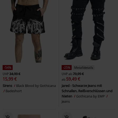
-54%
-25%
Metalldetails
UVP
34,99 €
UVP
ab
79,99 €
15,99 €
59,49 €
ab
Sirens
Black Blood by Gothicana
Jared - Schwarze Jeans mit
Badeshort
Schnallen, Reißverschlüssen und
Nieten
Gothicana by EMP
Jeans