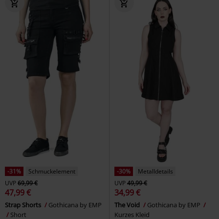
-31%
Schmuckelement
-30%
Metalldetails
UVP
69,99 €
UVP
49,99 €
47,99 €
34,99 €
Strap Shorts
Gothicana by EMP
The Void
Gothicana by EMP
Short
Kurzes Kleid