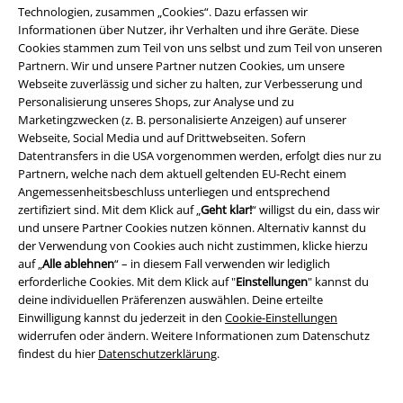
Technologien, zusammen „Cookies“. Dazu erfassen wir
Abnehmbare Teile
Stickerei
-27%
Abnehmbare Teile
Informationen über Nutzer, ihr Verhalten und ihre Geräte. Diese
UVP
69,99 €
UVP
69,99 €
Cookies stammen zum Teil von uns selbst und zum Teil von unseren
59,99 €
50,99 €
Partnern. Wir und unsere Partner nutzen Cookies, um unsere
Webseite zuverlässig und sicher zu halten, zur Verbesserung und
Occult Horror
Black Blood by
Grace - with Chains and Lacing
Personalisierung unseres Shops, zur Analyse und zu
Gothicana
Trainingshose
Gothicana by EMP
Stoffhose
Marketingzwecken (z. B. personalisierte Anzeigen) auf unserer
Webseite, Social Media und auf Drittwebseiten. Sofern
Datentransfers in die USA vorgenommen werden, erfolgt dies nur zu
Partnern, welche nach dem aktuell geltenden EU-Recht einem
Angemessenheitsbeschluss unterliegen und entsprechend
zertifiziert sind. Mit dem Klick auf „
Geht klar!
“ willigst du ein, dass wir
und unsere Partner Cookies nutzen können. Alternativ kannst du
der Verwendung von Cookies auch nicht zustimmen, klicke hierzu
auf „
Alle ablehnen
“ – in diesem Fall verwenden wir lediglich
erforderliche Cookies. Mit dem Klick auf "
Einstellungen
" kannst du
deine individuellen Präferenzen auswählen. Deine erteilte
Einwilligung kannst du jederzeit in den
Cookie-Einstellungen
widerrufen oder ändern. Weitere Informationen zum Datenschutz
findest du hier
Datenschutzerklärung
.