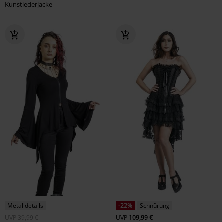
Kunstlederjacke
Metalldetails
-22%
Schnürung
UVP
39,99 €
UVP
109,99 €