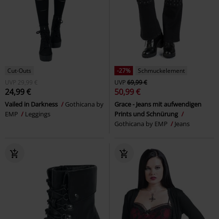
Cut-Outs
-27%
Schmuckelement
UVP
29,99 €
UVP
69,99 €
24,99 €
50,99 €
Vailed in Darkness
Gothicana by
Grace - Jeans mit aufwendigen
EMP
Leggings
Prints und Schnürung
Gothicana by EMP
Jeans