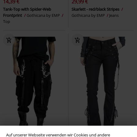
14,39 €
29,99 €
Tank-Top with Spider-Web
Skarlett - red/black Stripes
Frontprint
Gothicana by EMP
Gothicana by EMP
Jeans
Top
Auf unserer Webseite verwenden wir Cookies und andere