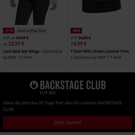
-31%
Auch in Plus Size
-40%
UVP
ab
34,99 €
UVP
24,99 €
23,99 €
14,99 €
ab
Lace Back Bat Wings
Gothicana
T-Shirt With Dream Catcher Print
by EMP
T-Shirt
Gothicana by EMP
T-Shirt
Gönn' dir jetzt das 30 Tage Test-Abo für unseren BACKSTAGE
CLUB
Jetzt testen!