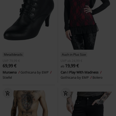
Metalldetails
Auch in Plus Size
UVP
79,99 €
UVP
ab
24,99 €
69,99 €
19,99 €
ab
Muraena
Gothicana by EMP
Can I Play With Madness
Stiefel
Gothicana by EMP
Bolero