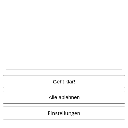
Metalldetails
Schnürung
-27%
Abnehmbare Teile
UVP
ab
69,99 €
UVP
ab
69,99 €
59,99 €
50,99 €
ab
ab
The Witching Hour
Gothicana
Skarlett
Gothicana by EMP
by EMP
Kapuzenjacke
Jeans
Geht klar!
Alle ablehnen
Einstellungen