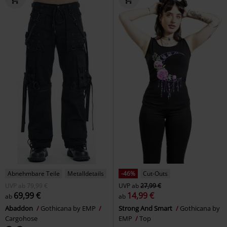
Abnehmbare Teile
Metalldetails
-46%
Cut-Outs
UVP
ab
79,99 €
UVP
ab
27,99 €
69,99 €
14,99 €
ab
ab
Abaddon
Gothicana by EMP
Strong And Smart
Gothicana by
Cargohose
EMP
Top