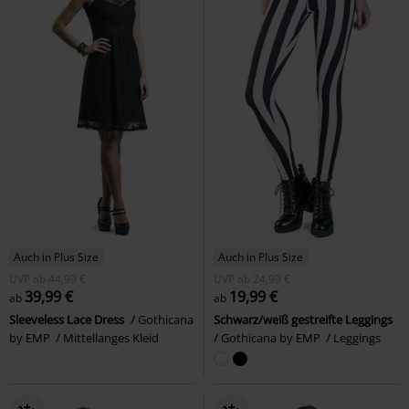
Auch in Plus Size
Auch in Plus Size
UVP
ab
44,99 €
UVP
ab
24,99 €
39,99 €
19,99 €
ab
ab
Sleeveless Lace Dress
Gothicana
Schwarz/weiß gestreifte Leggings
by EMP
Mittellanges Kleid
Gothicana by EMP
Leggings