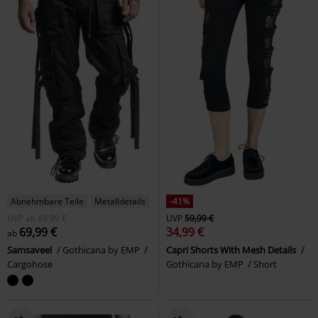
Abnehmbare Teile
Metalldetails
-41%
UVP
ab
89,99 €
UVP
59,99 €
69,99 €
34,99 €
ab
Samsaveel
Gothicana by EMP
Capri Shorts With Mesh Details
Cargohose
Gothicana by EMP
Short