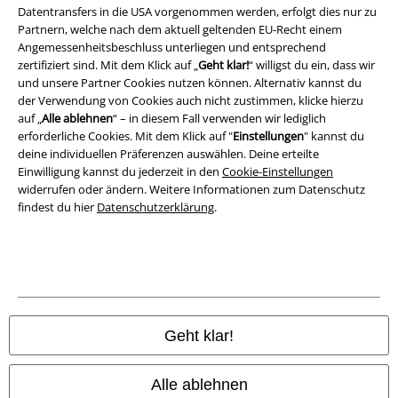
Datenschutz
Datentransfers in die USA vorgenommen werden, erfolgt dies nur zu
Partnern, welche nach dem aktuell geltenden EU-Recht einem
Entsorgung und Umweltschutz
Angemessenheitsbeschluss unterliegen und entsprechend
zertifiziert sind. Mit dem Klick auf „
Geht klar!
“ willigst du ein, dass wir
Konformitätserklärung
und unsere Partner Cookies nutzen können. Alternativ kannst du
der Verwendung von Cookies auch nicht zustimmen, klicke hierzu
auf „
Alle ablehnen
“ – in diesem Fall verwenden wir lediglich
Information zur Barrierefreiheit
erforderliche Cookies. Mit dem Klick auf "
Einstellungen
" kannst du
deine individuellen Präferenzen auswählen. Deine erteilte
Cookie-Einstellungen
Einwilligung kannst du jederzeit in den
Cookie-Einstellungen
widerrufen oder ändern. Weitere Informationen zum Datenschutz
Vertrag widerrufen
findest du hier
Datenschutzerklärung
.
Alle Preise inkl. gesetzlicher Mehrwertsteuer, zzgl.
Versandkosten
© 1986-2026 E.M.P. Merchandising HGmbH
Geht klar!
EMP Online Shops
Alle ablehnen