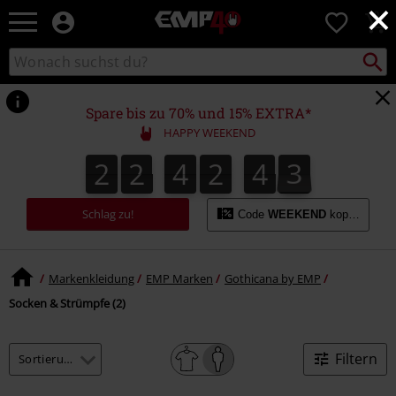
×
EMP
0
Merchandise
-
Packst
Katalog
suchen
Fanartikel
durchsuchen
Shop
für
Spare bis zu 70% und 15% EXTRA*
Rock
HAPPY WEEKEND
&
Entertainment
2
2
4
2
4
3
2
2
4
2
4
3
4
Schlag zu!
Code
WEEKEND
kopieren
Markenkleidung
EMP Marken
Gothicana by EMP
Socken & Strümpfe (2)
Filtern