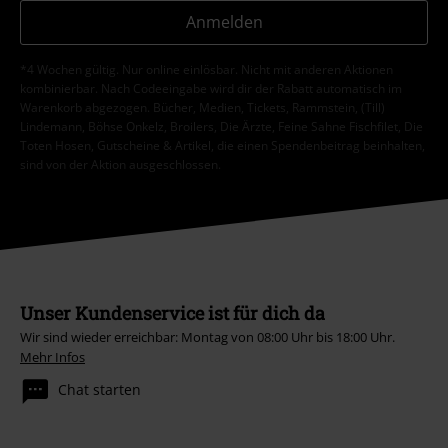
Anmelden
*4 Wochen gültig. Nur online einlösbar. Nicht mit anderen Aktionen
kombinierbar. Nach Codeeingabe wird dir der Rabatt automatisch im
Warenkorb abgezogen. Bücher, Medien, Tickets, Rammstein, (Till)
Lindemann, Böhse Onkelz, Broilers, Die Ärzte, Feine Sahne Fischfilet, Die
Toten Hosen, Gutscheine & Artikel, die einen Spendenbeitrag beinhalten,
sind von der Aktion ausgeschlossen.
Unser Kundenservice ist für dich da
Wir sind wieder erreichbar: Montag von 08:00 Uhr bis 18:00 Uhr.
Mehr Infos
Chat starten