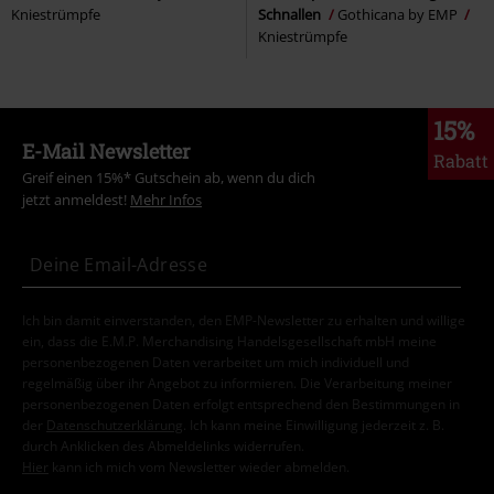
Kniestrümpfe
Schnallen
Gothicana by EMP
Kniestrümpfe
15%
E-Mail Newsletter
Rabatt
Greif einen 15%* Gutschein ab, wenn du dich
jetzt anmeldest!
Mehr Infos
Ich bin damit einverstanden, den EMP-Newsletter zu erhalten und willige
ein, dass die E.M.P. Merchandising Handelsgesellschaft mbH meine
personenbezogenen Daten verarbeitet um mich individuell und
regelmäßig über ihr Angebot zu informieren. Die Verarbeitung meiner
personenbezogenen Daten erfolgt entsprechend den Bestimmungen in
der
Datenschutzerklärung
. Ich kann meine Einwilligung jederzeit z. B.
durch Anklicken des Abmeldelinks widerrufen.
Hier
kann ich mich vom Newsletter wieder abmelden.