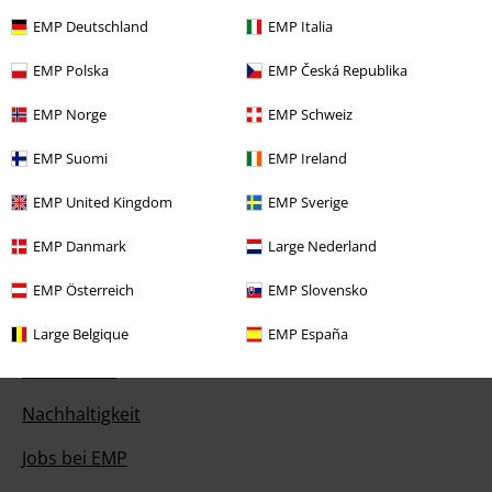
Gewinnspiele
EMP Deutschland
EMP Italia
EMP Gutscheine bestellen
EMP Polska
EMP Česká Republika
EMP Backstage Club
EMP Norge
EMP Schweiz
Studentenrabatt
EMP Suomi
EMP Ireland
EMP United Kingdom
EMP Sverige
Über EMP
EMP Danmark
Large Nederland
EMP Events
EMP Österreich
EMP Slovensko
Partnerprogramm
Large Belgique
EMP España
EMP Stores
Nachhaltigkeit
Jobs bei EMP