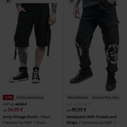
-22%
Schmuckelement
Metalldetails
Auch in Plus Size
UVP
ab
44,99 €
UVP
ab
59,99 €
34,99 €
49,99 €
ab
ab
Army Vintage Shorts
Black
Sweatpants With Pockets and
Premium by EMP
Short
Straps
Gothicana by EMP