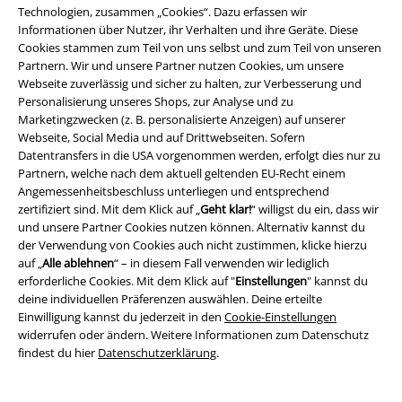
Technologien, zusammen „Cookies“. Dazu erfassen wir
Informationen über Nutzer, ihr Verhalten und ihre Geräte. Diese
Cookies stammen zum Teil von uns selbst und zum Teil von unseren
Partnern. Wir und unsere Partner nutzen Cookies, um unsere
Webseite zuverlässig und sicher zu halten, zur Verbesserung und
Personalisierung unseres Shops, zur Analyse und zu
Marketingzwecken (z. B. personalisierte Anzeigen) auf unserer
Webseite, Social Media und auf Drittwebseiten. Sofern
Datentransfers in die USA vorgenommen werden, erfolgt dies nur zu
Partnern, welche nach dem aktuell geltenden EU-Recht einem
Angemessenheitsbeschluss unterliegen und entsprechend
zertifiziert sind. Mit dem Klick auf „
Geht klar!
“ willigst du ein, dass wir
und unsere Partner Cookies nutzen können. Alternativ kannst du
der Verwendung von Cookies auch nicht zustimmen, klicke hierzu
auf „
Alle ablehnen
“ – in diesem Fall verwenden wir lediglich
-50%
2-teilig
erforderliche Cookies. Mit dem Klick auf "
Einstellungen
" kannst du
UVP
24,99 €
UVP
39,99 €
deine individuellen Präferenzen auswählen. Deine erteilte
19,99 €
19,99 €
Einwilligung kannst du jederzeit in den
Cookie-Einstellungen
widerrufen oder ändern. Weitere Informationen zum Datenschutz
Alex
Rock Rebel by EMP
When The Heart Rules The Mind
findest du hier
Datenschutzerklärung
.
Gürtel
Black Premium by EMP
T-Shirt