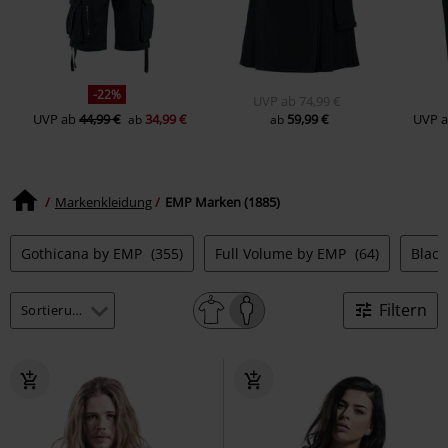
-22%
UVP
ab
74,99 €
UVP
ab
44,99 €
34,99 €
59,99 €
UVP
ab
ab
Markenkleidung
EMP Marken (1885)
Gothicana by EMP
(355)
Full Volume by EMP
(64)
Blac
Filtern