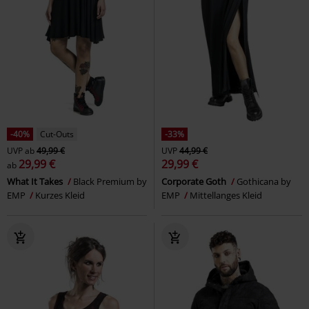
-40%
Cut-Outs
-33%
UVP
ab
49,99 €
UVP
44,99 €
29,99 €
29,99 €
ab
What It Takes
Black Premium by
Corporate Goth
Gothicana by
EMP
Kurzes Kleid
EMP
Mittellanges Kleid