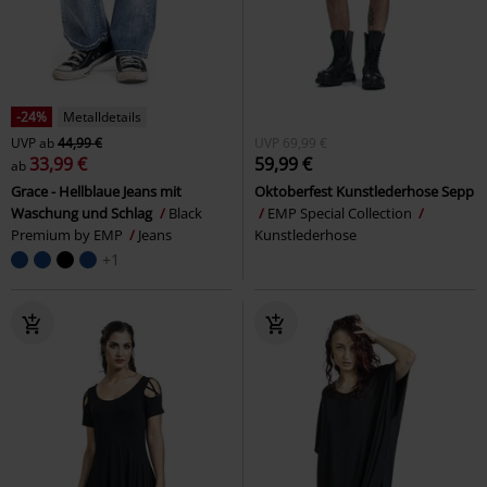
-24%
Metalldetails
UVP
ab
44,99 €
UVP
69,99 €
33,99 €
59,99 €
ab
Grace - Hellblaue Jeans mit
Oktoberfest Kunstlederhose Sepp
Waschung und Schlag
Black
EMP Special Collection
Premium by EMP
Jeans
Kunstlederhose
+1