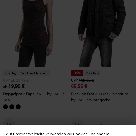
2-teilig
Auch in Plus Size
-36%
Patches
UVP
ab
24,99 €
UVP
109,99 €
19,99 €
69,99 €
ab
Doppelpack Tops
RED by EMP
Black on Black
Black Premium
Top
by EMP
Winterjacke
Auf unserer Webseite verwenden wir Cookies und andere