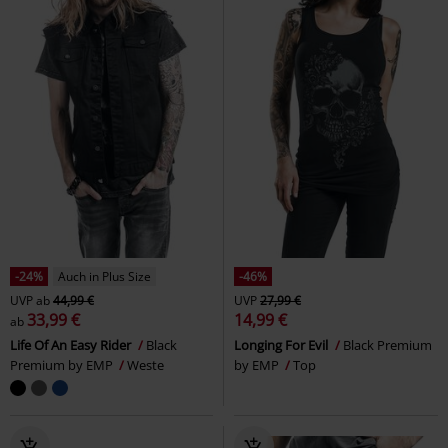
-24%
Auch in Plus Size
-46%
UVP
ab
44,99 €
UVP
27,99 €
33,99 €
14,99 €
ab
Life Of An Easy Rider
Black
Longing For Evil
Black Premium
Premium by EMP
Weste
by EMP
Top