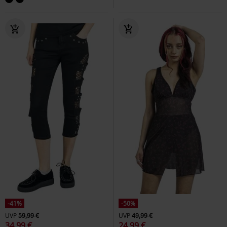
-41%
-50%
UVP
59,99 €
UVP
49,99 €
34,99 €
24,99 €