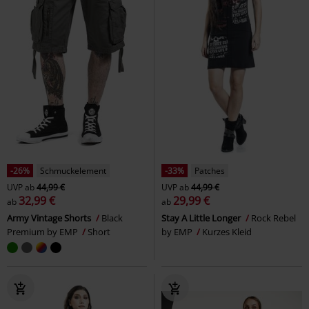
-26%
Schmuckelement
-33%
Patches
UVP
ab
44,99 €
UVP
ab
44,99 €
32,99 €
29,99 €
ab
ab
Army Vintage Shorts
Black
Stay A Little Longer
Rock Rebel
Premium by EMP
Short
by EMP
Kurzes Kleid