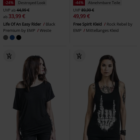
-24%
Destroyed Look
-44%
Abnehmbare Teile
UVP
ab
44,99 €
UVP
89,99 €
33,99 €
49,99 €
ab
Life Of An Easy Rider
Black
Free Spirit Kleid
Rock Rebel by
Premium by EMP
Weste
EMP
Mittellanges Kleid