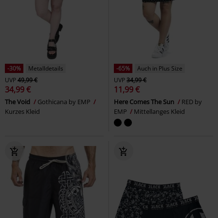
-30%
Metalldetails
-65%
Auch in Plus Size
UVP
49,99 €
UVP
34,99 €
34,99 €
11,99 €
The Void
Gothicana by EMP
Here Comes The Sun
RED by
Kurzes Kleid
EMP
Mittellanges Kleid