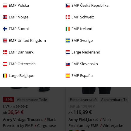
EMP Polska
EMP Česká Republika
EMP Norge
EMP Schweiz
EMP Suomi
EMP Ireland
EMP United Kingdom
EMP Sverige
EMP Danmark
Large Nederland
EMP Österreich
EMP Slovensko
Large Belgique
EMP España
-39%
Abnehmbare Teile
Fast ausverkauft
Abnehmbare Teil
UVP
ab
59,99 €
UVP
ab
129,99 €
36,54 €
119,99 €
ab
ab
Army Vintage Trousers
Black
Army Field Jacket
Black
Premium by EMP
Cargohose
Premium by EMP
Winterjacke