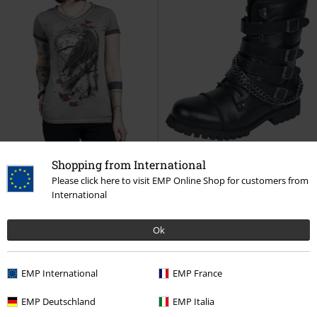
Shopping from International
Please click here to visit EMP Online Shop for customers from
-39%
Auch in Plus Size
Metalldetails
International
UVP
ab
32,99 €
UVP
109,99 €
19,99 €
99,99 €
ab
Ok
T-Shirt mit Rabenprint
Black
Schwarze Boots mit Schnallen und
Premium by EMP
T-Shirt
Ketten
Gothicana by EMP
Boot
EMP International
EMP France
EMP Deutschland
EMP Italia