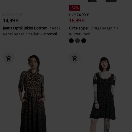
-32%
UVP
19,99 €
UVP
24,99 €
14,99 €
16,99 €
Jeans Optik Bikini Bottom
Rock
Circe's Spell
RED by EMP
Rebel by EMP
Bikini-Unterteil
Kurzer Rock