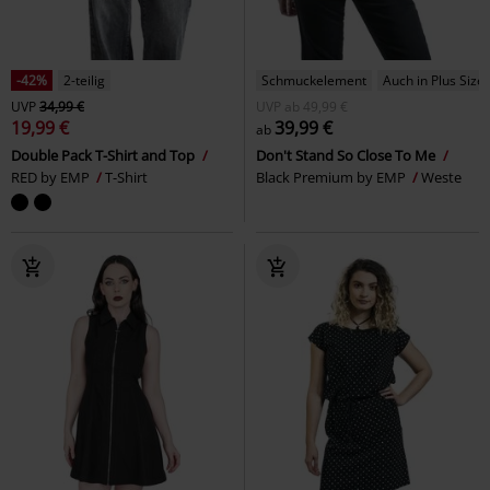
-42%
2-teilig
Schmuckelement
Auch in Plus Size
UVP
34,99 €
UVP
ab
49,99 €
19,99 €
39,99 €
ab
Double Pack T-Shirt and Top
Don't Stand So Close To Me
RED by EMP
T-Shirt
Black Premium by EMP
Weste