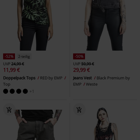
-52%
2-teilig
-50%
UVP
24,99 €
UVP
59,99 €
11,99 €
29,99 €
Doppelpack Tops
RED by EMP
Jeans Vest
Black Premium by
Top
EMP
Weste
+1