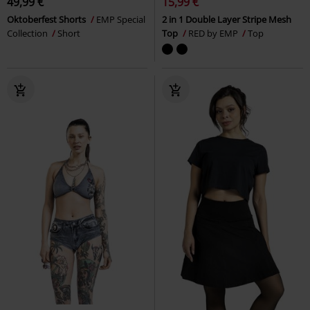
49,99 €
15,99 €
Oktoberfest Shorts
EMP Special
2 in 1 Double Layer Stripe Mesh
Collection
Short
Top
RED by EMP
Top