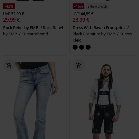
-43%
-46%
Effektdruck
UVP
52,99 €
UVP
44,99 €
29,99 €
23,99 €
Rock Rebel by EMP
Rock Rebel
Dress With Raven Frontprint
by EMP
Kurzarmhemd
Black Premium by EMP
Kurzes
Kleid