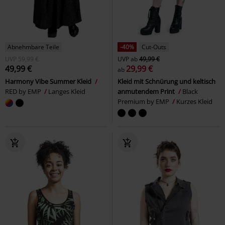
Abnehmbare Teile
-40%
Cut-Outs
UVP
59,99 €
UVP
ab
49,99 €
49,99 €
29,99 €
ab
Harmony Vibe Summer Kleid
Kleid mit Schnürung und keltisch
RED by EMP
Langes Kleid
anmutendem Print
Black
Premium by EMP
Kurzes Kleid