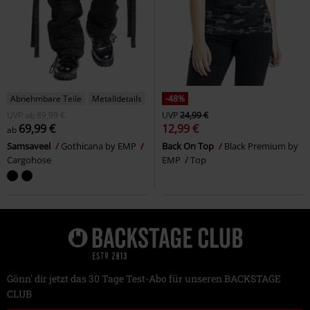
Abnehmbare Teile
Metalldetails
-48%
UVP
ab
89,99 €
UVP
24,99 €
69,99 €
12,99 €
ab
Samsaveel
Gothicana by EMP
Back On Top
Black Premium by
Cargohose
EMP
Top
Gönn' dir jetzt das 30 Tage Test-Abo für unseren BACKSTAGE
CLUB