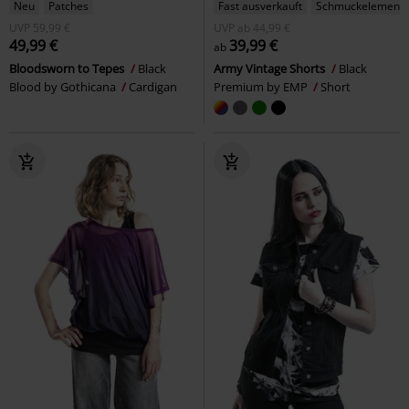
Neu
Patches
Fast ausverkauft
Schmuckelement
UVP
59,99 €
UVP
ab
44,99 €
49,99 €
39,99 €
ab
Bloodsworn to Tepes
Black
Army Vintage Shorts
Black
Blood by Gothicana
Cardigan
Premium by EMP
Short