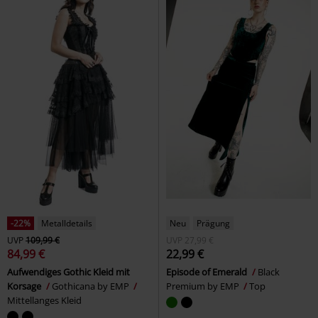
-22%
Metalldetails
Neu
Prägung
UVP
109,99 €
UVP
27,99 €
84,99 €
22,99 €
Aufwendiges Gothic Kleid mit
Episode of Emerald
Black
Korsage
Gothicana by EMP
Premium by EMP
Top
Mittellanges Kleid