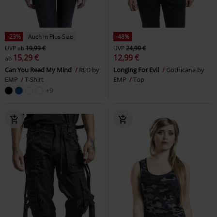
-23%
Auch in Plus Size
-48%
UVP
ab
19,99 €
UVP
24,99 €
15,29 €
12,99 €
ab
Can You Read My Mind
RED by
Longing For Evil
Gothicana by
EMP
T-Shirt
EMP
Top
+9