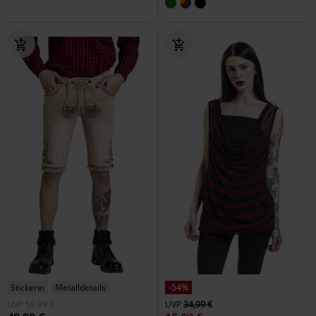
Stickerei
Metalldetails
-54%
UVP
59,99 €
UVP
34,99 €