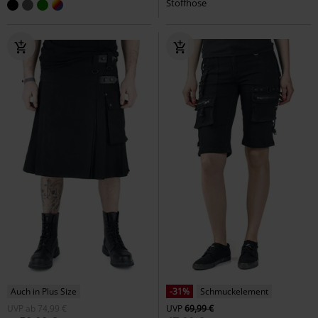
Stoffhose
Auch in Plus Size
-31%
Schmuckelement
UVP
ab
74,99 €
UVP
69,99 €