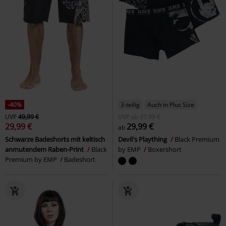
-40%
3-teilig
Auch in Plus Size
UVP
49,99 €
UVP
ab
37,99 €
29,99 €
29,99 €
ab
Schwarze Badeshorts mit keltisch
Devil's Plaything
Black Premium
anmutendem Raben-Print
Black
by EMP
Boxershort
Premium by EMP
Badeshort