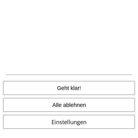
UVP
29,99 €
UVP
54,99 €
14,99 €
23,99 €
X-MAS
EMP Special Collection
Corded Chest
EMP Special
T-Shirt
Collection
Neckholder
Geht klar!
Alle ablehnen
Einstellungen