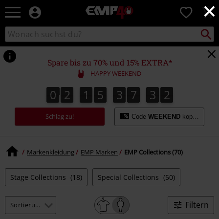
×
EMP
0
Merchandise
-
Packst
Katalog
suchen
Fanartikel
durchsuchen
Shop
für
Spare bis zu 70% und 15% EXTRA*
Rock
HAPPY WEEKEND
&
Entertainment
0
2
1
5
3
7
3
0
0
0
2
1
5
3
7
3
9
9
1
Schlag zu!
Code
WEEKEND
kopieren
Markenkleidung
EMP Marken
EMP Collections (70)
Stage Collections
(18)
Special Collections
(50)
Filtern