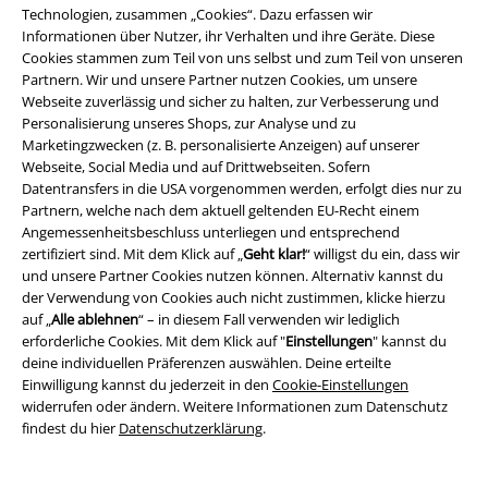
Collection
Top
80's Logo
EMP Stage Collection
Technologien, zusammen „Cookies“. Dazu erfassen wir
Kapuzenjacke
Informationen über Nutzer, ihr Verhalten und ihre Geräte. Diese
Cookies stammen zum Teil von uns selbst und zum Teil von unseren
Partnern. Wir und unsere Partner nutzen Cookies, um unsere
Webseite zuverlässig und sicher zu halten, zur Verbesserung und
Personalisierung unseres Shops, zur Analyse und zu
Marketingzwecken (z. B. personalisierte Anzeigen) auf unserer
Webseite, Social Media und auf Drittwebseiten. Sofern
Datentransfers in die USA vorgenommen werden, erfolgt dies nur zu
Partnern, welche nach dem aktuell geltenden EU-Recht einem
Angemessenheitsbeschluss unterliegen und entsprechend
zertifiziert sind. Mit dem Klick auf „
Geht klar!
“ willigst du ein, dass wir
und unsere Partner Cookies nutzen können. Alternativ kannst du
der Verwendung von Cookies auch nicht zustimmen, klicke hierzu
auf „
Alle ablehnen
“ – in diesem Fall verwenden wir lediglich
erforderliche Cookies. Mit dem Klick auf "
Einstellungen
" kannst du
deine individuellen Präferenzen auswählen. Deine erteilte
Einwilligung kannst du jederzeit in den
Cookie-Einstellungen
widerrufen oder ändern. Weitere Informationen zum Datenschutz
findest du hier
Datenschutzerklärung
.
-50%
Fast ausverkauft
-56%
Schnürung