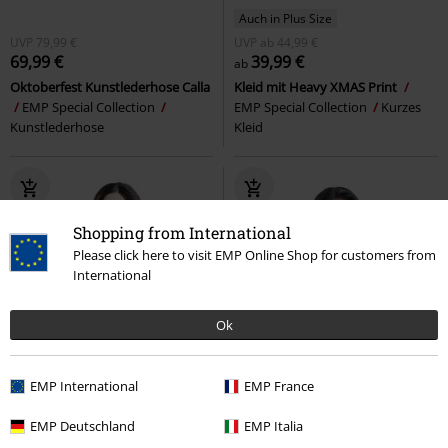
Auch in Plus Size
UVP
79,99 €
UVP
ab
44,99 €
69,99 €
39,99 €
ab
Oktoberfest Kunstlederhose Calla
Kleid mit Heavy XMAS Print
EMP Special Collection
EMP Special Collection
Kurzes
Kunstlederhose
Kleid
Shopping from International
Please click here to visit EMP Online Shop for customers from
International
Ok
EMP International
EMP France
EMP Deutschland
EMP Italia