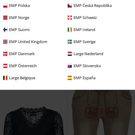
EMP Polska
EMP Česká Republika
EMP Norge
EMP Schweiz
-35%
Oversize
EMP Suomi
EMP Ireland
UVP
39,99 €
UVP
ab
69,99 €
34,99 €
44,99 €
ab
EMP United Kingdom
EMP Sverige
EMP XMAS Special Collection -
Schwarzer Kapuzenpullover im
Knit Sweater
EMP Special
Norweger-Look
EMP Special
EMP Danmark
Large Nederland
Collection
Weihnachtspullover
Collection
Weihnachtspullover
EMP Österreich
EMP Slovensko
Large Belgique
EMP España