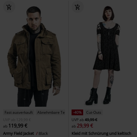
Fast ausverkauft
Abnehmbare Teile
-40%
Cut-Outs
UVP
ab
129,99 €
UVP
ab
49,99 €
119,99 €
29,99 €
ab
ab
Army Field Jacket
Black
Kleid mit Schnürung und keltisch