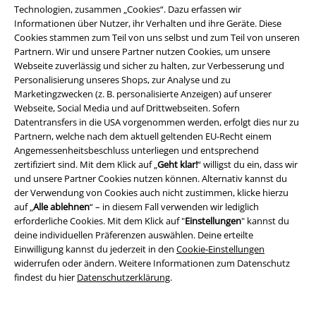
Technologien, zusammen „Cookies“. Dazu erfassen wir
Informationen über Nutzer, ihr Verhalten und ihre Geräte. Diese
Fast ausverkauft
Schmuckelement
Cookies stammen zum Teil von uns selbst und zum Teil von unseren
UVP
ab
44,99 €
UVP
17,99 €
Partnern. Wir und unsere Partner nutzen Cookies, um unsere
39,99 €
12,99 €
ab
Webseite zuverlässig und sicher zu halten, zur Verbesserung und
Personalisierung unseres Shops, zur Analyse und zu
Army Vintage Shorts
Black
Basic
Black Premium by EMP
Marketingzwecken (z. B. personalisierte Anzeigen) auf unserer
Premium by EMP
Short
Armband-Set
Webseite, Social Media und auf Drittwebseiten. Sofern
Datentransfers in die USA vorgenommen werden, erfolgt dies nur zu
Partnern, welche nach dem aktuell geltenden EU-Recht einem
Angemessenheitsbeschluss unterliegen und entsprechend
zertifiziert sind. Mit dem Klick auf „
Geht klar!
“ willigst du ein, dass wir
und unsere Partner Cookies nutzen können. Alternativ kannst du
der Verwendung von Cookies auch nicht zustimmen, klicke hierzu
auf „
Alle ablehnen
“ – in diesem Fall verwenden wir lediglich
erforderliche Cookies. Mit dem Klick auf "
Einstellungen
" kannst du
deine individuellen Präferenzen auswählen. Deine erteilte
Einwilligung kannst du jederzeit in den
Cookie-Einstellungen
widerrufen oder ändern. Weitere Informationen zum Datenschutz
findest du hier
Datenschutzerklärung
.