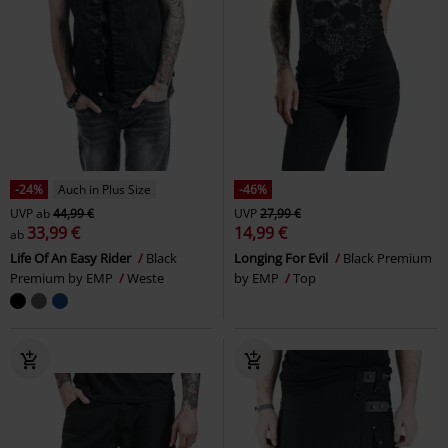
-24%
Auch in Plus Size
-46%
UVP
ab
44,99 €
UVP
27,99 €
33,99 €
14,99 €
ab
Life Of An Easy Rider
Black
Longing For Evil
Black Premium
Premium by EMP
Weste
by EMP
Top