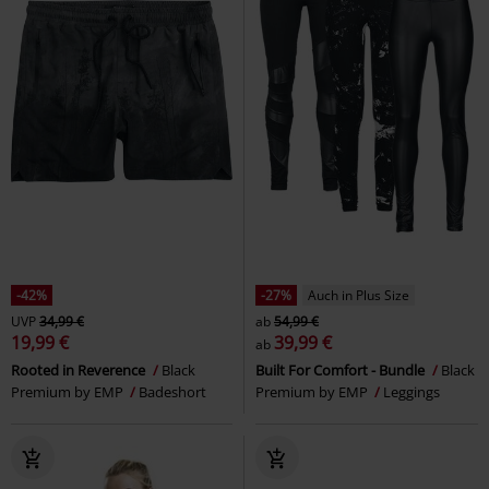
-42%
-27%
Auch in Plus Size
UVP
34,99 €
ab
54,99 €
19,99 €
39,99 €
ab
Rooted in Reverence
Black
Built For Comfort - Bundle
Black
Premium by EMP
Badeshort
Premium by EMP
Leggings