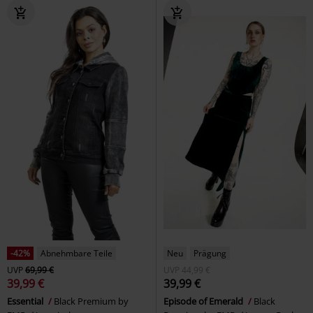
-42%
Abnehmbare Teile
Neu
Prägung
UVP
69,99 €
UVP
44,99 €
39,99 €
39,99 €
Essential
Black Premium by
Episode of Emerald
Black