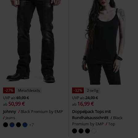
-27%
Metalldetails
-32%
2-teilig
UVP
ab
69,99 €
UVP
ab
24,99 €
50,99 €
16,99 €
ab
ab
Johnny
Black Premium by EMP
Doppelpack Tops mit
Jeans
Rundhalsausschnitt
Black
Premium by EMP
Top
+7