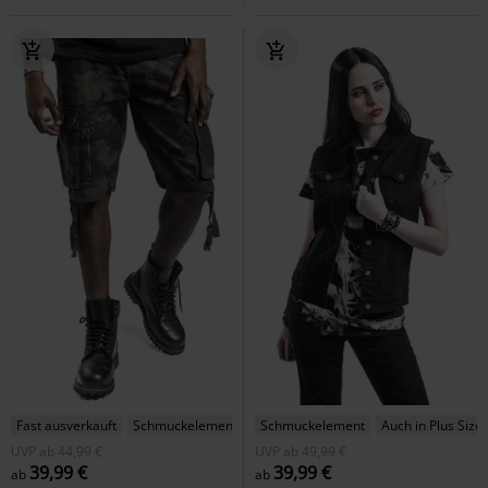
Fast ausverkauft
Schmuckelement
Schmuckelement
Auch in Plus Size
UVP
ab
44,99 €
UVP
ab
49,99 €
39,99 €
39,99 €
ab
ab