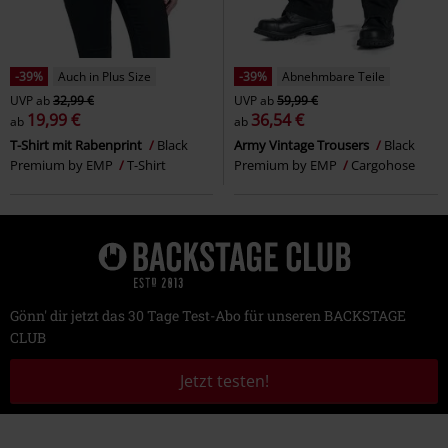
-39%
Auch in Plus Size
-39%
Abnehmbare Teile
UVP
ab
32,99 €
UVP
ab
59,99 €
19,99 €
36,54 €
ab
ab
T-Shirt mit Rabenprint
Black
Army Vintage Trousers
Black
Premium by EMP
T-Shirt
Premium by EMP
Cargohose
Gönn' dir jetzt das 30 Tage Test-Abo für unseren BACKSTAGE
CLUB
Jetzt testen!