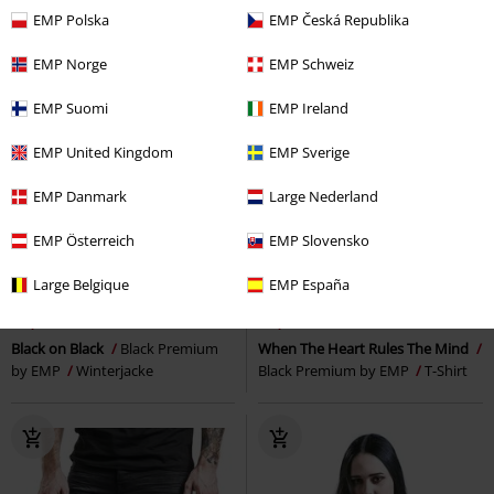
EMP Polska
EMP Česká Republika
EMP Norge
EMP Schweiz
EMP Suomi
EMP Ireland
EMP United Kingdom
EMP Sverige
EMP Danmark
Large Nederland
EMP Österreich
EMP Slovensko
-36%
Patches
-50%
2-teilig
Large Belgique
EMP España
UVP
109,99 €
UVP
39,99 €
69,99 €
19,99 €
Black on Black
Black Premium
When The Heart Rules The Mind
by EMP
Winterjacke
Black Premium by EMP
T-Shirt