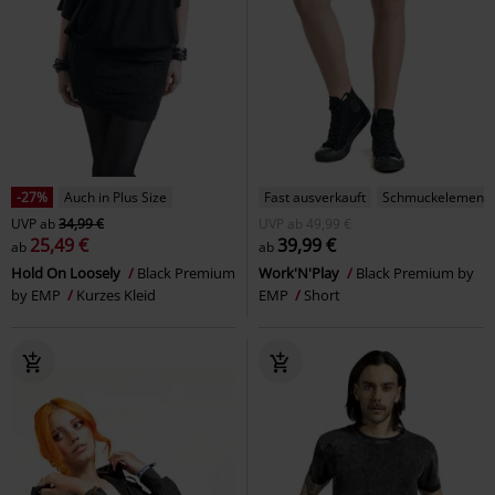
-27%
Auch in Plus Size
Fast ausverkauft
Schmuckelement
UVP
ab
34,99 €
UVP
ab
49,99 €
25,49 €
39,99 €
ab
ab
Hold On Loosely
Black Premium
Work'N'Play
Black Premium by
by EMP
Kurzes Kleid
EMP
Short