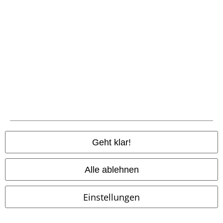
-36%
Auch in Plus Size
100% Leder
UVP
ab
39,99 €
UVP
37,99 €
25,49 €
29,99 €
ab
Freaking Out Loud
Black
Schwarzer zweireihiger
Premium by EMP
Kapuzenjacke
Nietengürtel
Black Premium by
EMP
Gürtel
Geht klar!
Alle ablehnen
Einstellungen