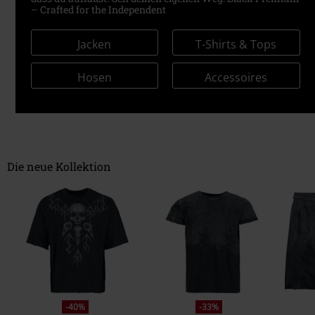
– Crafted for the Independent
Jacken
T-Shirts & Tops
Hosen
Accessoires
Die neue Kollektion
-40%
-33%