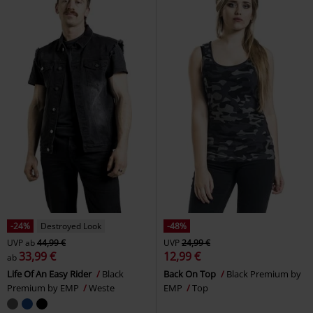
-24%
Destroyed Look
-48%
UVP
ab
44,99 €
UVP
24,99 €
33,99 €
12,99 €
ab
Life Of An Easy Rider
Black
Back On Top
Black Premium by
Premium by EMP
Weste
EMP
Top