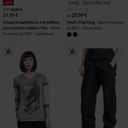
-40%
3-teilig
Auch in Plus Size
UVP
49,99 €
UVP
ab
37,99 €
29,99 €
29,99 €
ab
Schwarze Badeshorts mit keltisch
Devil's Plaything
Black Premium
anmutendem Raben-Print
Black
by EMP
Boxershort
Premium by EMP
Badeshort