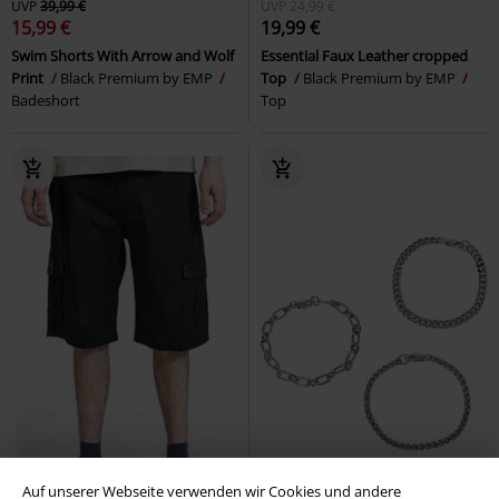
UVP
39,99 €
UVP
24,99 €
15,99 €
19,99 €
Swim Shorts With Arrow and Wolf
Essential Faux Leather cropped
Print
Black Premium by EMP
Top
Black Premium by EMP
Badeshort
Top
Auf unserer Webseite verwenden wir Cookies und andere