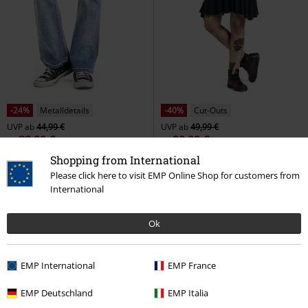
-24%
Metalldetails
-40%
Cut-Outs
UVP
ab
44,99 €
UVP
ab
49,99 €
33,99 €
29,99 €
ab
ab
Grace - Hellblaue Jeans mit
What It Takes
Black Premium by
Shopping from International
Waschung und Schlag
Black
EMP
Kurzes Kleid
Please click here to visit EMP Online Shop for customers from
Premium by EMP
Jeans
International
+1
Ok
EMP International
EMP France
EMP Deutschland
EMP Italia