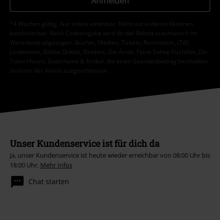
Anmelden
*4 Wochen gültig. Nur online einlösbar. Nicht mit anderen Aktionen
kombinierbar. Nach Codeeingabe wird dir der Rabatt automatisch im
Warenkorb abgezogen. Bücher, Medien, Tickets, Rammstein, (Till)
Lindemann, Böhse Onkelz, Broilers, Die Ärzte, Feine Sahne Fischfilet, Die
Toten Hosen, Gutscheine & Artikel, die einen Spendenbeitrag beinhalten,
sind von der Aktion ausgeschlossen.
Unser Kundenservice ist für dich da
Ja, unser Kundenservice ist heute wieder erreichbar von 08:00 Uhr bis
18:00 Uhr.
Mehr Infos
Chat starten