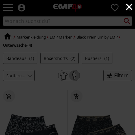
×
EMP
0
Merchandise
-
Packst
Katalog
suchen
Fanartikel
durchsuchen
Shop
für
Markenkleidung
EMP Marken
Black Premium by EMP
Rock
Unterwäsche (4)
&
Entertainment
Bandeaus
(1)
Boxershorts
(2)
Bustiers
(1)
Filtern