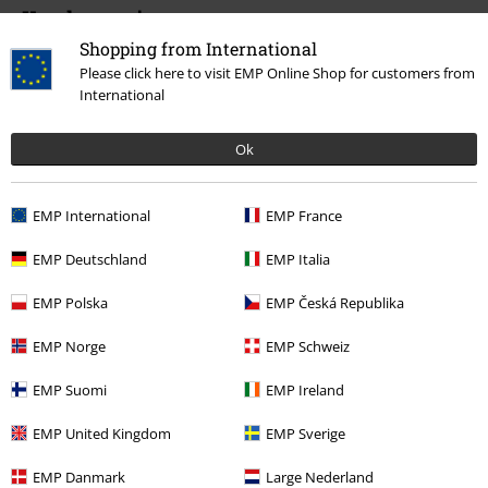
Kundenservice
Shopping from International
FAQ / Hilfe
Please click here to visit EMP Online Shop for customers from
International
Rückgaberichtlinien
Artikel zurücksenden
Ok
Größentabelle
EMP International
EMP France
BSC Mitgliedschaft kündigen
EMP Deutschland
EMP Italia
Zahlungsarten
EMP Polska
EMP Česká Republika
EMP Norge
EMP Schweiz
Angebote für dich
EMP Suomi
EMP Ireland
Magazin
EMP United Kingdom
EMP Sverige
Gewinnspiele
EMP Danmark
Large Nederland