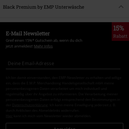
Black Premium by EMP Unterwäsche
15%
E-Mail Newsletter
Rabatt
Greif einen 15%* Gutschein ab, wenn du dich
jetzt anmeldest!
Mehr Infos
Ich bin damit einverstanden, den EMP-Newsletter zu erhalten und willige
ein, dass die E.M.P. Merchandising Handelsgesellschaft mbH meine
personenbezogenen Daten verarbeitet um mich individuell und
regelmäßig über ihr Angebot zu informieren. Die Verarbeitung meiner
personenbezogenen Daten erfolgt entsprechend den Bestimmungen in
der
Datenschutzerklärung
. Ich kann meine Einwilligung jederzeit z. B.
durch Anklicken des Abmeldelinks widerrufen.
Hier
kann ich mich vom Newsletter wieder abmelden.