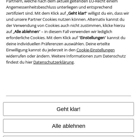
Partnern, welche nach dem aktuell geltenden EU-Recht einem
Angemessenheitsbeschluss unterliegen und entsprechend
Entsorgung und Umweltschutz
zertifiziert sind. Mit dem Klick auf „
Geht klar!
“ willigst du ein, dass wir
und unsere Partner Cookies nutzen können. Alternativ kannst du
Konformitätserklärung
der Verwendung von Cookies auch nicht zustimmen, klicke hierzu
auf „
Alle ablehnen
“ – in diesem Fall verwenden wir lediglich
Information zur Barrierefreiheit
erforderliche Cookies. Mit dem Klick auf "
Einstellungen
" kannst du
deine individuellen Präferenzen auswählen. Deine erteilte
Cookie-Einstellungen
Einwilligung kannst du jederzeit in den
Cookie-Einstellungen
widerrufen oder ändern. Weitere Informationen zum Datenschutz
findest du hier
Datenschutzerklärung
.
Vertrag widerrufen
Alle Preise inkl. gesetzlicher Mehrwertsteuer, zzgl.
Versandkosten
© 1986-2026 E.M.P. Merchandising HGmbH
Geht klar!
EMP Online Shops
Alle ablehnen
EMP International