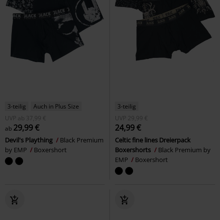
3-teilig
Auch in Plus Size
3-teilig
UVP
ab
37,99 €
UVP
29,99 €
29,99 €
24,99 €
ab
Devil's Plaything
Black Premium
Celtic fine lines Dreierpack
by EMP
Boxershort
Boxershorts
Black Premium by
EMP
Boxershort