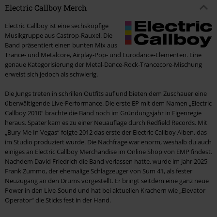
Electric Callboy Merch
Electric Callboy ist eine sechsköpfige
Musikgruppe aus Castrop-Rauxel. Die
Band präsentiert einen bunten Mix aus
Trance- und Metalcore, Airplay-Pop- und Eurodance-Elementen. Eine
genaue Kategorisierung der Metal-Dance-Rock-Trancecore-Mischung
erweist sich jedoch als schwierig.
Die Jungs treten in schrillen Outfits auf und bieten dem Zuschauer eine
überwältigende Live-Performance. Die erste EP mit dem Namen „Electric
Callboy 2010“ brachte die Band noch im Gründungsjahr in Eigenregie
heraus. Später kam es zu einer Neuauflage durch Redfield Records. Mit
„Bury Me In Vegas“ folgte 2012 das erste der Electric Callboy Alben, das
im Studio produziert wurde. Die Nachfrage war enorm, weshalb du auch
einiges an Electric Callboy Merchandise im Online Shop von EMP findest.
Nachdem David Friedrich die Band verlassen hatte, wurde im Jahr 2025
Frank Zummo, der ehemalige Schlagzeuger von Sum 41, als fester
Neuzugang an den Drums vorgestellt. Er bringt seitdem eine ganz neue
Power in den Live-Sound und hat bei aktuellen Krachern wie „Elevator
Operator“ die Sticks fest in der Hand.