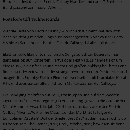
Bei uns findest du viele
Electric Callboy Hoodies
und coole T-Shirts der
Band passend zum neuen Album.
Metalcore triff Technosounds
Wer die Texte von Electric Callboy wirklich ernst nimmt, hat sich wohl
noch nie richtig mit den Jungs auseinandergesetzt. Von Sex über Party
bis hin zu Saufstories – bei den Electric Callboys ist alles mit dabei.
Elektronische Elemente machen die Songs zu echten Dauerbrennern –
ganz egal, ob auf Konzerten, Partys oder Festivals. Es handelt sich um
eine Musik, die einfach Laune macht und großen Anklang bei ihren Fans
findet. Mit der Zeit wurden die Arrangements immer professioneller und
ausgefeilter. Poppige Elektro-Elemente wechselten mit brachialen Metal-
Riffs und avancierten allmählich zum Markenzeichen der Callboys.
Die Band ging mehrfach auf Tour, trat in Japan und auf dem Wacken
Open Air auf. In der Kategorie „Up And Coming“ gewann die Gruppe den
Metal Hammer Award. Im Jahr 2014 kam dann das zweite der Electric
Callboy Alben, „We Are The Mess“, auf den Markt. 2015 folgte der
Longplayer „Crystals“. Auf der Single „Best Day“ ist dann auch noch Sido
zu hören. Mit „The Scene“ (2017) und „Rehab“ (2019) bewiesen sie dann
erneut, dass sie sich mit jedem Release steigern.