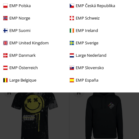
EMP Polska
EMP Česká Republika
EMP Norge
EMP Schweiz
-16%
Fast ausverkauft
EMP Suomi
EMP Ireland
UVP
59,99 €
24,99 €
49,99 €
EMP United Kingdom
EMP Sverige
Choo Choo
Electric Callboy
Logo
Electric Callboy
EMP Danmark
Large Nederland
Tank-Top
Kapuzenpullover
EMP Österreich
EMP Slovensko
Large Belgique
EMP España