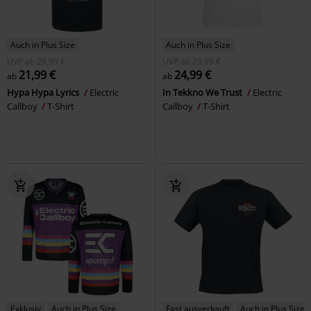
Auch in Plus Size
Auch in Plus Size
UVP
ab
29,99 €
UVP
ab
29,99 €
21,99 €
24,99 €
ab
ab
Hypa Hypa Lyrics
Electric
In Tekkno We Trust
Electric
Callboy
T-Shirt
Callboy
T-Shirt
Exklusiv
Auch in Plus Size
Fast ausverkauft
Auch in Plus Size