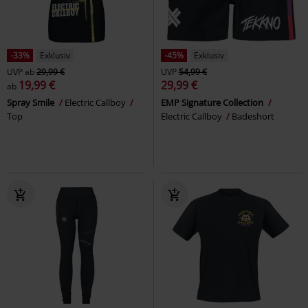
-33%
Exklusiv
-45%
Exklusiv
UVP
ab
29,99 €
UVP
54,99 €
19,99 €
29,99 €
ab
Spray Smile
Electric Callboy
EMP Signature Collection
Top
Electric Callboy
Badeshort