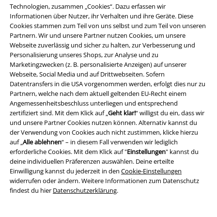
wieder tolle Neuigkeiten zu entdecken.
Technologien, zusammen „Cookies“. Dazu erfassen wir
Informationen über Nutzer, ihr Verhalten und ihre Geräte. Diese
Bock auf noch mehr gute Musik? Kein Problem, schau doch auch mal
Cookies stammen zum Teil von uns selbst und zum Teil von unseren
bei
Bring Me The Horizon
,
Linkin Park
,
Callejon
,
Lorna Shore
oder
The
Partnern. Wir und unsere Partner nutzen Cookies, um unsere
Butcher Sisters
vorbei.
Webseite zuverlässig und sicher zu halten, zur Verbesserung und
Personalisierung unseres Shops, zur Analyse und zu
Marketingzwecken (z. B. personalisierte Anzeigen) auf unserer
#MAG - Das EMP-Magazin
Webseite, Social Media und auf Drittwebseiten. Sofern
Datentransfers in die USA vorgenommen werden, erfolgt dies nur zu
#REVIEW
Electric Callboy - TEKKNO - Stillstand ist der Tod - her mit den
Partnern, welche nach dem aktuell geltenden EU-Recht einem
Kollaborationen!
Angemessenheitsbeschluss unterliegen und entsprechend
zertifiziert sind. Mit dem Klick auf „
Geht klar!
“ willigst du ein, dass wir
#MAG Musik
•
#MAG Gaming
•
#MAG Filme+Serien
und unsere Partner Cookies nutzen können. Alternativ kannst du
der Verwendung von Cookies auch nicht zustimmen, klicke hierzu
auf „
Alle ablehnen
“ – in diesem Fall verwenden wir lediglich
15%
erforderliche Cookies. Mit dem Klick auf "
Einstellungen
" kannst du
E-Mail Newsletter
deine individuellen Präferenzen auswählen. Deine erteilte
Rabatt
Einwilligung kannst du jederzeit in den
Cookie-Einstellungen
Greif einen 15%* Gutschein ab, wenn du dich
widerrufen oder ändern. Weitere Informationen zum Datenschutz
jetzt anmeldest!
Mehr Infos
findest du hier
Datenschutzerklärung
.