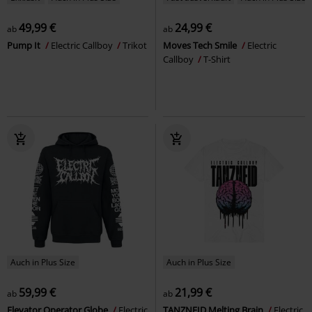
49,99 €
24,99 €
ab
ab
Pump It
Electric Callboy
Trikot
Moves Tech Smile
Electric
Callboy
T-Shirt
Auch in Plus Size
Auch in Plus Size
59,99 €
21,99 €
ab
ab
Elevator Operator Globe
Electric
TANZNEID Melting Brain
Electric