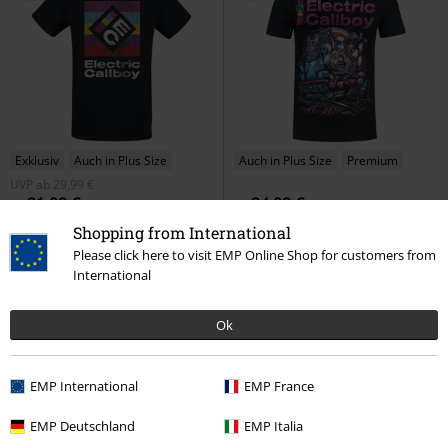
Exklusiv
Auch in Plus Size
Auch in Plus Size
Premium
UVP
ab
29,99 €
21,99 €
24,99 €
ab
ab
Square Logo
Electric Callboy
Choo Choo - Heavyweight
Shopping from International
T-Shirt
Electric Callboy
T-Shirt
Please click here to visit EMP Online Shop for customers from
International
Ok
EMP International
EMP France
EMP Deutschland
EMP Italia