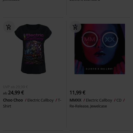
UVP
ab
29,99 €
24,99 €
11,99 €
ab
Choo Choo
Electric Callboy
T-
MMXX
Electric Callboy
CD
Shirt
Re-Release, Jewelcase