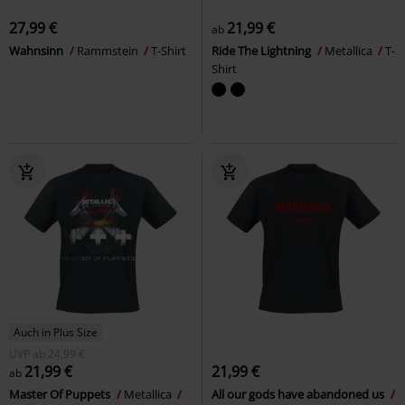
27,99 €
21,99 €
ab
Wahnsinn
Rammstein
T-Shirt
Ride The Lightning
Metallica
T-
Shirt
Auch in Plus Size
UVP
ab
24,99 €
21,99 €
21,99 €
ab
Master Of Puppets
Metallica
All our gods have abandoned us