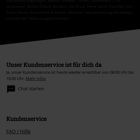
Warenkorb abgezogen. Bücher, Medien, Tickets, Rammstein, (Till)
Lindemann, Böhse Onkelz, Broilers, Die Ärzte, Feine Sahne Fischfilet, Die
Toten Hosen, Gutscheine & Artikel, die einen Spendenbeitrag beinhalten,
sind von der Aktion ausgeschlossen.
Unser Kundenservice ist für dich da
Ja, unser Kundenservice ist heute wieder erreichbar von 08:00 Uhr bis
18:00 Uhr.
Mehr Infos
Chat starten
Kundenservice
FAQ / Hilfe