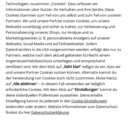
Technologien, zusammen „Cookies“. Dazu erfassen wir
Studentenrabatt
Informationen über Nutzer, ihr Verhalten und ihre Geräte. Diese
Cookies stammen zum Teil von uns selbst und zum Teil von unseren
Partnern. Wir und unsere Partner nutzen Cookies, um unsere
Webseite zuverlässig und sicher zu halten, zur Verbesserung und
Über EMP
Personalisierung unseres Shops, zur Analyse und zu
Marketingzwecken (z. B. personalisierte Anzeigen) auf unserer
EMP Events
Webseite, Social Media und auf Drittwebseiten. Sofern
Datentransfers in die USA vorgenommen werden, erfolgt dies nur zu
Partnerprogramm
Partnern, welche nach dem aktuell geltenden EU-Recht einem
Angemessenheitsbeschluss unterliegen und entsprechend
EMP Stores
zertifiziert sind. Mit dem Klick auf „
Geht klar!
“ willigst du ein, dass wir
und unsere Partner Cookies nutzen können. Alternativ kannst du
Nachhaltigkeit
der Verwendung von Cookies auch nicht zustimmen, klicke hierzu
auf „
Alle ablehnen
“ – in diesem Fall verwenden wir lediglich
Jobs bei EMP
erforderliche Cookies. Mit dem Klick auf "
Einstellungen
" kannst du
deine individuellen Präferenzen auswählen. Deine erteilte
Einwilligung kannst du jederzeit in den
Cookie-Einstellungen
widerrufen oder ändern. Weitere Informationen zum Datenschutz
findest du hier
Datenschutzerklärung
.