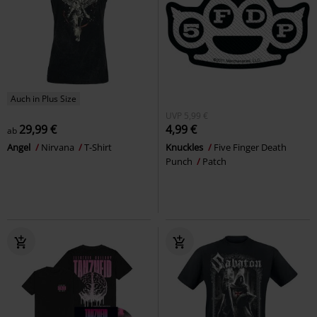
Auch in Plus Size
UVP
5,99 €
29,99 €
4,99 €
ab
Angel
Nirvana
T-Shirt
Knuckles
Five Finger Death
Punch
Patch