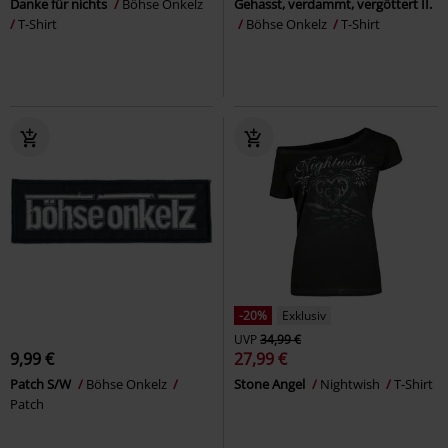
Danke für nichts
Böhse Onkelz
Gehasst, verdammt, vergöttert II.
T-Shirt
Böhse Onkelz
T-Shirt
-20%
Exklusiv
UVP
34,99 €
9,99 €
27,99 €
Patch S/W
Böhse Onkelz
Stone Angel
Nightwish
T-Shirt
Patch