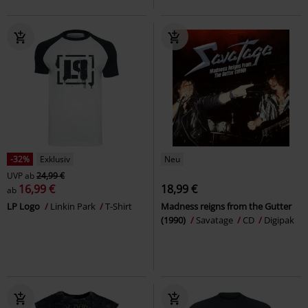
-32%
Exklusiv
Neu
UVP
ab
24,99 €
16,99 €
18,99 €
ab
LP Logo
Linkin Park
T-Shirt
Madness reigns from the Gutter
(1990)
Savatage
CD
Digipak