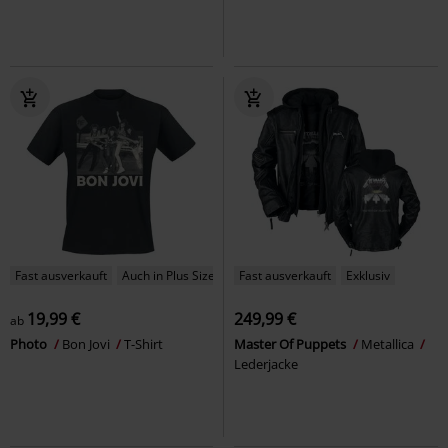
Fast ausverkauft
Auch in Plus Size
Fast ausverkauft
Exklusiv
19,99 €
249,99 €
ab
Photo
Bon Jovi
T-Shirt
Master Of Puppets
Metallica
Lederjacke