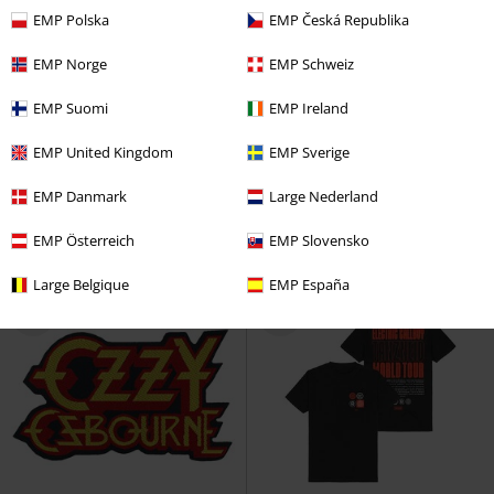
EMP Polska
EMP Česká Republika
EMP Norge
EMP Schweiz
Fast ausverkauft
Auch in Plus Size
EMP Suomi
EMP Ireland
UVP
5,99 €
19,99 €
4,99 €
ab
EMP United Kingdom
EMP Sverige
Black Cat
The Cure
T-Shirt
Appetite
Guns N' Roses
Patch
EMP Danmark
Large Nederland
EMP Österreich
EMP Slovensko
Large Belgique
EMP España