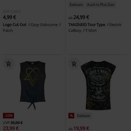
Exklusiv
Auch in Plus Size
UVP
5,99 €
4,99 €
24,99 €
ab
Logo Cut Out
Ozzy Osbourne
TANZNEID Tour Type
Electric
Patch
Callboy
T-Shirt
-20%
%
Exklusiv
UVP
30,00 €
23,99 €
19,99 €
ab