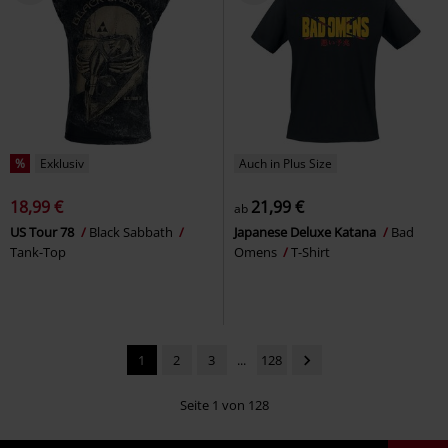
%
Exklusiv
Auch in Plus Size
18,99 €
21,99 €
ab
US Tour 78
Black Sabbath
Japanese Deluxe Katana
Bad
Tank-Top
Omens
T-Shirt
1
2
3
...
128
Seite 1 von 128