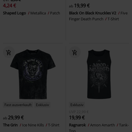
4,24 €
19,99 €
ab
Shaped Logo
Metallica
Patch
Black On Black Knuckles V2
Five
Finger Death Punch
T-Shirt
Fast ausverkauft
Exklusiv
Exklusiv
UVP
22,99 €
29,99 €
19,99 €
ab
The Grin
Ice Nine Kills
T-Shirt
Ragnarok
Amon Amarth
Tank-
Top