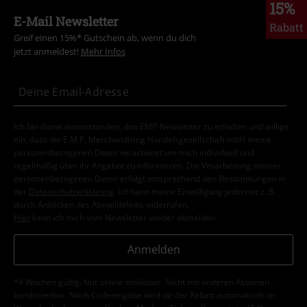
15%
E-Mail Newsletter
Rabatt
Greif einen 15%* Gutschein ab, wenn du dich
jetzt anmeldest!
Mehr Infos
Ich bin damit einverstanden, den EMP-Newsletter zu erhalten und willige
ein, dass die E.M.P. Merchandising Handelsgesellschaft mbH meine
personenbezogenen Daten verarbeitet um mich individuell und
regelmäßig über ihr Angebot zu informieren. Die Verarbeitung meiner
personenbezogenen Daten erfolgt entsprechend den Bestimmungen in
der
Datenschutzerklärung
. Ich kann meine Einwilligung jederzeit z. B.
durch Anklicken des Abmeldelinks widerrufen.
Hier
kann ich mich vom Newsletter wieder abmelden.
Anmelden
*4 Wochen gültig. Nur online einlösbar. Nicht mit anderen Aktionen
kombinierbar. Nach Codeeingabe wird dir der Rabatt automatisch im