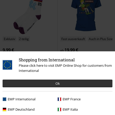
Exklusiv
2-teilig
Fast ausverkauft
Auch in Plus Size
9,99 €
19,99 €
ab
Logo
Electric Callboy
Americana
The Offspring
T-
Shopping from International
Tennissocken
Shirt
Please click here to visit EMP Online Shop for customers from
International
Ok
EMP International
EMP France
EMP Deutschland
EMP Italia