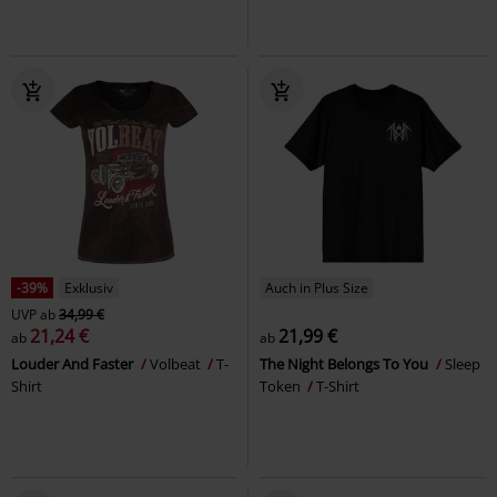
-39%
Exklusiv
Auch in Plus Size
UVP
ab
34,99 €
21,24 €
21,99 €
ab
ab
Louder And Faster
Volbeat
T-
The Night Belongs To You
Sleep
Shirt
Token
T-Shirt