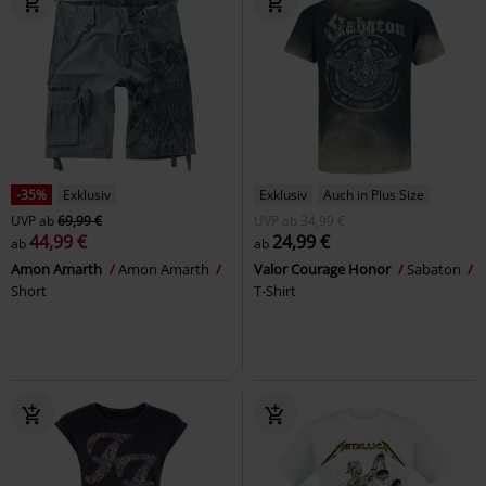
-35%
Exklusiv
Exklusiv
Auch in Plus Size
UVP
ab
69,99 €
UVP
ab
34,99 €
44,99 €
24,99 €
ab
ab
Amon Amarth
Amon Amarth
Valor Courage Honor
Sabaton
Short
T-Shirt