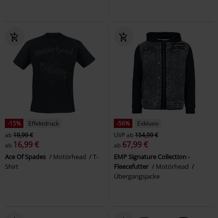
-15%
Effektdruck
-56%
Exklusiv
ab
19,99 €
UVP
ab
154,99 €
16,99 €
67,99 €
ab
ab
Ace Of Spades
Motörhead
T-
EMP Signature Collection -
Shirt
Fleecefutter
Motörhead
Übergangsjacke