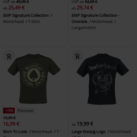
UVP
ab
49,99 €
UVP
ab
54,99 €
25,49 €
29,74 €
ab
ab
EMP Signature Collection
EMP Signature Collection -
Motörhead
T-Shirt
Oversize
Motörhead
Langarmshirt
-15%
Premium
19,99 €
16,99 €
19,99 €
ab
Born To Lose
Motörhead
T-
Large Warpig Logo
Motörhead