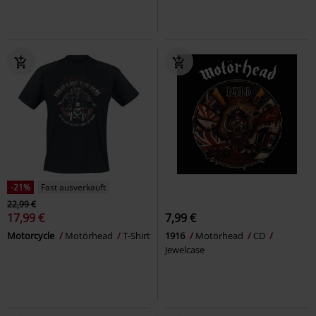
-21%
Fast ausverkauft
22,99 €
17,99 €
7,99 €
Motorcycle
Motörhead
T-Shirt
1916
Motörhead
CD
Jewelcase