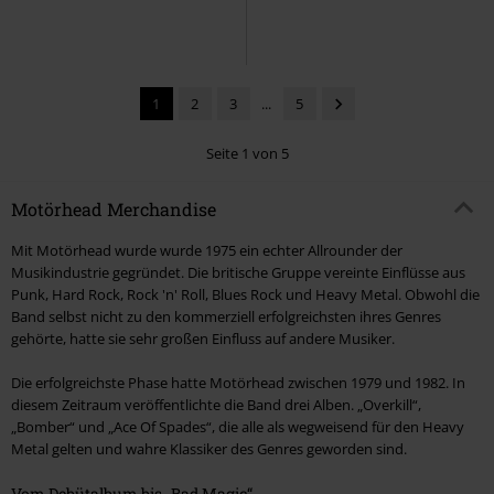
1
2
3
...
5
Seite 1 von 5
Motörhead Merchandise
Mit Motörhead wurde wurde 1975 ein echter Allrounder der
Musikindustrie gegründet. Die britische Gruppe vereinte Einflüsse aus
Punk, Hard Rock, Rock 'n' Roll, Blues Rock und Heavy Metal. Obwohl die
Band selbst nicht zu den kommerziell erfolgreichsten ihres Genres
gehörte, hatte sie sehr großen Einfluss auf andere Musiker.
Die erfolgreichste Phase hatte Motörhead zwischen 1979 und 1982. In
diesem Zeitraum veröffentlichte die Band drei Alben. „
Overkill
“,
„
Bomber
“ und „
Ace Of Spades
“, die alle als wegweisend für den Heavy
Metal gelten und wahre Klassiker des Genres geworden sind.
Vom Debütalbum bis „Bad Magic“