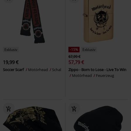
Exklusiv
-15%
Exklusiv
67,99 €
19,99 €
57,79 €
Soccer Scarf
Motörhead
Schal
Zippo - Born to Lose - Live To Win
Motörhead
Feuerzeug