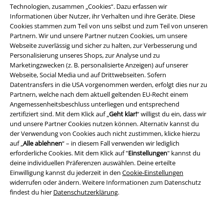
Technologien, zusammen „Cookies“. Dazu erfassen wir
Lemmy Kilmister
Informationen über Nutzer, ihr Verhalten und ihre Geräte. Diese
Cookies stammen zum Teil von uns selbst und zum Teil von unseren
Partnern. Wir und unsere Partner nutzen Cookies, um unsere
Die Karriere von Lemmy Kilmister begann an einem beschaulichen
Webseite zuverlässig und sicher zu halten, zur Verbesserung und
Heiligabend im Jahre 1945. Während sich Europa noch die Wunden
Personalisierung unseres Shops, zur Analyse und zu
leckte, die der zweite Weltkrieg hinterlassen hatte, steuerte Lemmy
Marketingzwecken (z. B. personalisierte Anzeigen) auf unserer
zielstrebig in das Minenfeld Rock 'n' Roll. Dem Alkohol nicht abgeneigt
Webseite, Social Media und auf Drittwebseiten. Sofern
und Drogen ebenfalls aufgeschlossen - jedoch niemals Heroin
Datentransfers in die USA vorgenommen werden, erfolgt dies nur zu
konsumierte - arbeitete Lemmy unter anderem als Roadie für Jimi
Partnern, welche nach dem aktuell geltenden EU-Recht einem
Hendrix.
Angemessenheitsbeschluss unterliegen und entsprechend
zertifiziert sind. Mit dem Klick auf „
Geht klar!
“ willigst du ein, dass wir
Doch seine eigene Musik wollte er ebenfalls verfolgen und so gründete
und unsere Partner Cookies nutzen können. Alternativ kannst du
man 1969 die Space Rock-Band
Hawkwind
, welche die ersten
der Verwendung von Cookies auch nicht zustimmen, klicke hierzu
musikalischen Gehversuche von Lemmy Kilmister darstellen sollten. Als
auf „
Alle ablehnen
“ – in diesem Fall verwenden wir lediglich
er 1975 aus der Band geworfen wurde, gründete er kurzerhand
erforderliche Cookies. Mit dem Klick auf "
Einstellungen
" kannst du
Motörhead. Der Rest ist Geschichte!
deine individuellen Präferenzen auswählen. Deine erteilte
Einwilligung kannst du jederzeit in den
Cookie-Einstellungen
Mit 40 Jahren auf dem Buckel als Frontmann und Basser von
widerrufen oder ändern. Weitere Informationen zum Datenschutz
Motörhead, hat sich Lemmy einen Namen gemacht. Jedoch war er auch
findest du hier
Datenschutzerklärung
.
ein sehr gefragter Mann, wenn es um Zusammenarbeiten ging. Probot -
das Heavy Metal Projekt von Foo Fighters Frontmann Dave Grohl -
stellte wohl eine der bekanntesten Umsetzungen dar, bei der Lemmy