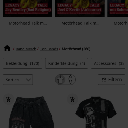
Motörhead Talk mit Bad Religion
Motörhead Talk mit Airbourne
Motörhead Ta
Band Merch
Top Bands
Motörhead (260)
Bekleidung
(170)
Kinderkleidung
(4)
Accessoires
(35)
Filtern