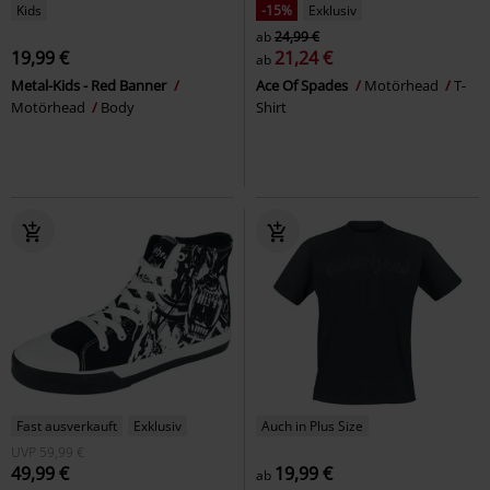
Kids
-15%
Exklusiv
ab
24,99 €
19,99 €
21,24 €
ab
Metal-Kids - Red Banner
Ace Of Spades
Motörhead
T-
Motörhead
Body
Shirt
Fast ausverkauft
Exklusiv
Auch in Plus Size
UVP
59,99 €
49,99 €
19,99 €
ab