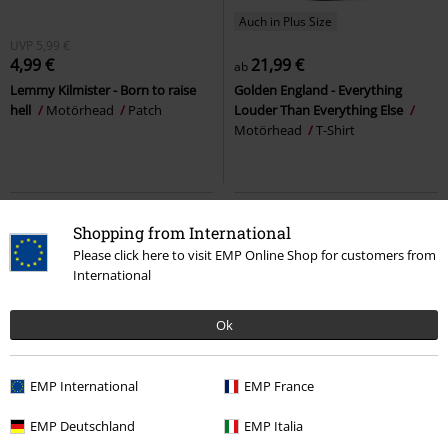
Auch in Plus Size
UVP
5,99 €
4,99 €
21,99 €
ab
Lemmy Kilmister - Born to raise
Golden England - Everything
hell
Motörhead
Patch
Louder Than Everything Else
Motörhead
T-Shirt
Shopping from International
Please click here to visit EMP Online Shop for customers from
International
Ok
EMP International
EMP France
Fast ausverkauft
Premium
Fast ausverkauft
Auch in Plus Size
EMP Deutschland
EMP Italia
19,99 €
22,99 €
ab