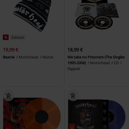
%
Exklusiv
19,99 €
18,99 €
Beanie
Motörhead
Mütze
We take no Prisoners (The Singles
1995-2006)
Motörhead
CD
Digipak