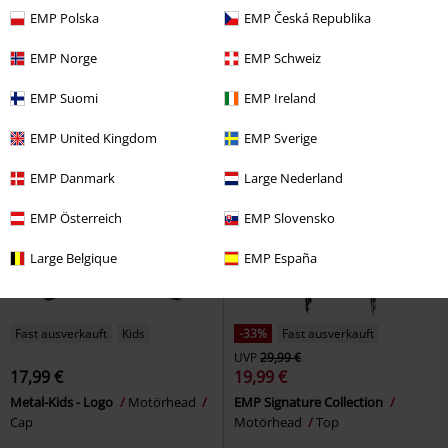
EMP Polska
EMP Česká Republika
Iron Fist
Motörhead
Tank-Top
Born To Lose
Motörhead
Tank-Top
EMP Norge
EMP Schweiz
EMP Suomi
EMP Ireland
EMP United Kingdom
EMP Sverige
EMP Danmark
Large Nederland
EMP Österreich
EMP Slovensko
Large Belgique
EMP España
Fast ausverkauft
Kids
-33%
Fast ausverkauft
UVP
29,99 €
17,99 €
19,99 €
Metal-Kids - Logo
Motörhead
EMP Signature Collection
Cap
Motörhead
Top