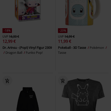
-18%
-20%
UVP
16,00 €
UVP
14,99 €
12,99 €
11,99 €
Dr. Arinsu - (Pop!) Vinyl Figur 2309
Pokeball - 3D Tasse
Pokémon
Dragon Ball
Funko Pop!
Tasse