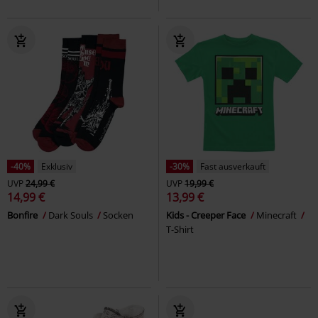
-40%
Exklusiv
-30%
Fast ausverkauft
UVP
24,99 €
UVP
19,99 €
14,99 €
13,99 €
Bonfire
Dark Souls
Socken
Kids - Creeper Face
Minecraft
T-Shirt