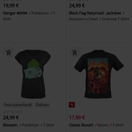
19,99 €
24,99 €
Gengar #0094
Pokémon
T-
Black Flag Resynced - Jackdaw
Shirt
Assassin's Creed
Oversize T-Shirt
Fast ausverkauft
Exklusiv
%
UVP
32,99 €
24,99 €
17,99 €
Bisasam
Pokémon
T-Shirt
Classic Boxart
Doom
T-Shirt