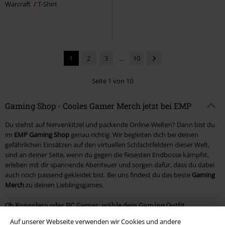
Warcraft
T-Shirt
1
2
3
...
10
Seite 1 von 10
Gaming Shop - Cooles Gamer Merch jetzt bei EMP
Du stehst auf Nervenkitzel und packende Online-Welten? Dann bist du
im
EMP Gaming Shop
genau richtig. Wir begleiten dich bei deinen
gefährlichen Einsätzen auf den virtuellen Schlachtfeldern dieser Welt,
sind an deiner Seite, wenn du gegen die fiesesten Endbosse kämpfst,
erleben mit dir spannende Abenteuer und sorgen dafür, dass du dabei
auch noch passend gekleidet bist. Bei uns findest du das beste
Gaming
Merch
zu deinen Lieblingsgames.
Ob Konsolero oder PC Gamer: wähle dein Gaming Outfit
Auf unserer Webseite verwenden wir Cookies und andere