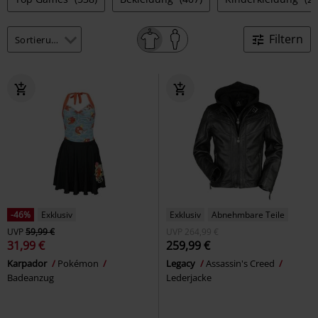
Filtern
-46%
Exklusiv
Exklusiv
Abnehmbare Teile
UVP
59,99 €
UVP
264,99 €
31,99 €
259,99 €
Karpador
Pokémon
Legacy
Assassin's Creed
Badeanzug
Lederjacke