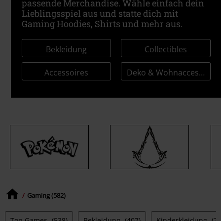
passende Merchandise. Wähle einfach dein
Lieblingsspiel aus und statte dich mit
Gaming Hoodies, Shirts und mehr aus.
Bekleidung
Collectibles
Accessoires
Deko & Wohnaccessoire
Gaming (582)
Top Games
(538)
Bekleidung
(407)
Kinderkleidung
(20