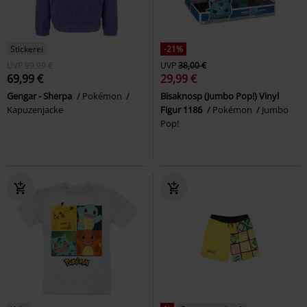
Stickerei
-21%
UVP
99,99 €
UVP
38,00 €
69,99 €
29,99 €
Gengar - Sherpa
Pokémon
Bisaknosp (Jumbo Pop!) Vinyl
Kapuzenjacke
Figur 1186
Pokémon
Jumbo
Pop!