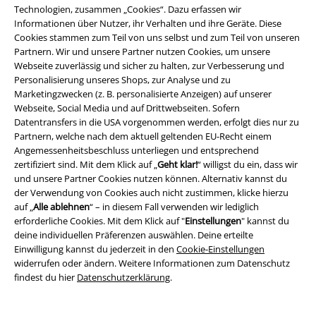
Ob X-Box, Playstation, Nintendo Switch oder PC – wir sind eine
Technologien, zusammen „Cookies“. Dazu erfassen wir
Gamingfamilie, die zusammenhalten muss. Vergessen sind die
Informationen über Nutzer, ihr Verhalten und ihre Geräte. Diese
Streitereien um die beste Plattform und vergessen sind die
Cookies stammen zum Teil von uns selbst und zum Teil von unseren
stundenlangen Diskussionen über die wahren Gamer.
Partnern. Wir und unsere Partner nutzen Cookies, um unsere
Webseite zuverlässig und sicher zu halten, zur Verbesserung und
Eins ist sicher: wir alle lieben das Zocken und das ist doch das Wichtigste,
Personalisierung unseres Shops, zur Analyse und zu
oder? Genauso sehen wir das auch. Wir mögen jede Plattform, denn
Marketingzwecken (z. B. personalisierte Anzeigen) auf unserer
umso mehr Plattformen es gibt, desto mehr Innovation gibt es auch. Sei
Webseite, Social Media und auf Drittwebseiten. Sofern
es nun Virtual Reality oder das portable Spielen – wir freuen uns jetzt
Datentransfers in die USA vorgenommen werden, erfolgt dies nur zu
schon auf viele weitere Neuerungen.
Partnern, welche nach dem aktuell geltenden EU-Recht einem
Angemessenheitsbeschluss unterliegen und entsprechend
Das neueste Merch aus der Gamingwelt
zertifiziert sind. Mit dem Klick auf „
Geht klar!
“ willigst du ein, dass wir
und unsere Partner Cookies nutzen können. Alternativ kannst du
Du wartest sehnsüchtig auf ein bestimmtes Spiele-Release? Verkürze die
der Verwendung von Cookies auch nicht zustimmen, klicke hierzu
Wartezeit und decke dich schon einmal vorsorglich mit Gaming Merch
auf „
Alle ablehnen
“ – in diesem Fall verwenden wir lediglich
ein. Neben verschiedenen
Gaming T-Shirts
und vielem mehr, bekommst
erforderliche Cookies. Mit dem Klick auf "
Einstellungen
" kannst du
du bei uns deine Lieblingscharaktere als Funko Pop! Figuren. Wähle
deine individuellen Präferenzen auswählen. Deine erteilte
deine Wegbegleiter aus und schon nicken dir Vault Boy und Ezio
Einwilligung kannst du jederzeit in den
Cookie-Einstellungen
wohlwollend vom Schreibtisch aus zu.
widerrufen oder ändern. Weitere Informationen zum Datenschutz
findest du hier
Datenschutzerklärung
.
Du liebst zudem die Nostalgie? Dann bist in unserem
Nintendo Shop
genau richtig! Entdecke hochwertige
Super Mario T-Shirts
oder
Super
Mario Taschen
. Für das nötige Licht im Gamingzimmer sorgen unsere