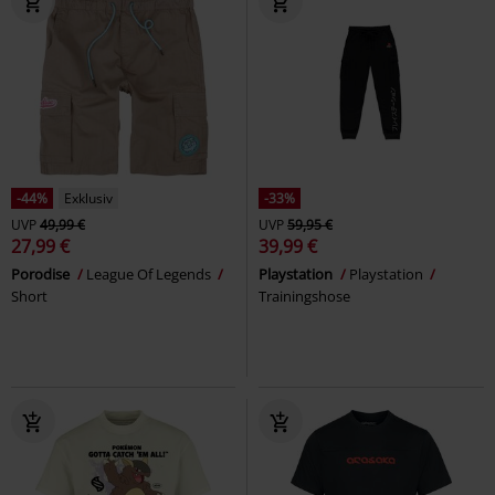
-44%
Exklusiv
-33%
UVP
49,99 €
UVP
59,95 €
27,99 €
39,99 €
Porodise
League Of Legends
Playstation
Playstation
Short
Trainingshose