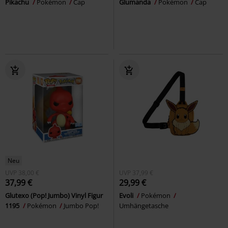
Pikachu
Pokémon
Cap
Glumanda
Pokémon
Cap
Neu
UVP
38,00 €
UVP
37,99 €
37,99 €
29,99 €
Glutexo (Pop! Jumbo) Vinyl Figur
Evoli
Pokémon
1195
Pokémon
Jumbo Pop!
Umhängetasche