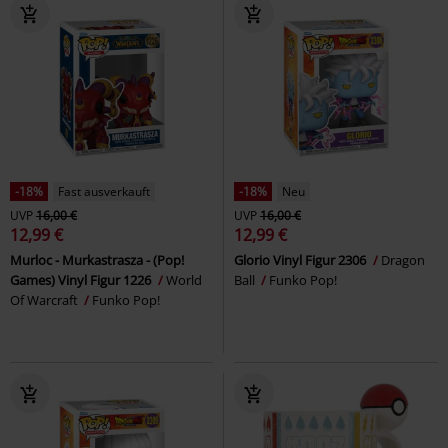
-18%
Fast ausverkauft
-18%
Neu
UVP
16,00 €
UVP
16,00 €
12,99 €
12,99 €
Murloc - Murkastrasza - (Pop!
Glorio Vinyl Figur 2306
Dragon
Games) Vinyl Figur 1226
World
Ball
Funko Pop!
Of Warcraft
Funko Pop!