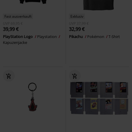
Fast ausverkauft
Exklusiv
UVP
69,95 €
UVP
37,99 €
39,99 €
32,99 €
PlayStation Logo
Playstation
Pikachu
Pokémon
T-Shirt
Kapuzenjacke