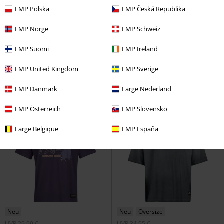
EMP Polska
EMP Česká Republika
EMP Norge
EMP Schweiz
UVP
24,99 €
19,99 €
19,99 €
EMP Suomi
EMP Ireland
Samurai - Bandmerch
Eevee Evolution
Pokémon
Cyberpunk
T-Shirt
Socken
EMP United Kingdom
EMP Sverige
EMP Danmark
Large Nederland
EMP Österreich
EMP Slovensko
Large Belgique
EMP España
Neu
Neu
Oversize
UVP
29,99 €
UVP
34,95 €