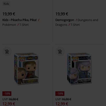
Kids
19,99 €
19,99 €
Kids - Pikachu Pika, Pika!
Demogorgon
Dungeons and
Pokémon
T-Shirt
Dragons
T-Shirt
-18%
-18%
UVP
16,00 €
UVP
16,00 €
12,99 €
12,99 €