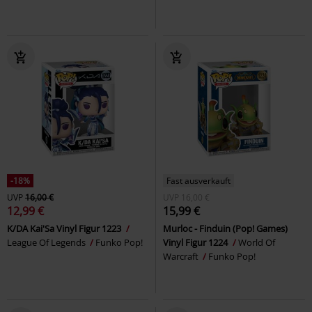
-18%
Fast ausverkauft
UVP
16,00 €
UVP
16,00 €
12,99 €
15,99 €
K/DA Kai'Sa Vinyl Figur 1223
Murloc - Finduin (Pop! Games)
League Of Legends
Funko Pop!
Vinyl Figur 1224
World Of
Warcraft
Funko Pop!