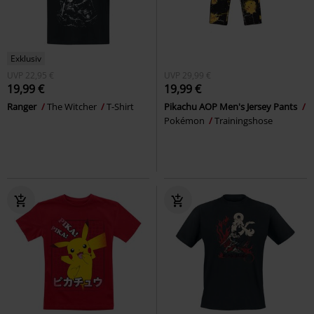
Exklusiv
UVP
22,95 €
UVP
29,99 €
19,99 €
19,99 €
Ranger
The Witcher
T-Shirt
Pikachu AOP Men's Jersey Pants
Pokémon
Trainingshose