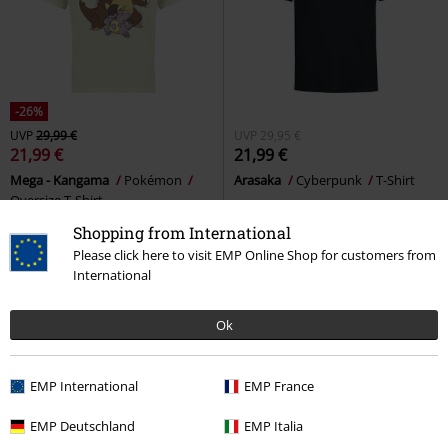
-26%
UVP
29,99 €
UVP
29,95 €
21,99 €
21,99 €
Mega - Kangama
Pokémon
Arasaka
Cyberpunk
T-Shirt
Oversize T-Shirt
Shopping from International
Please click here to visit EMP Online Shop for customers from
International
Ok
EMP International
EMP France
EMP Deutschland
EMP Italia