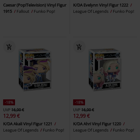
Caesar (Pop!Television) Vinyl Figur
K/DA Evelynn Vinyl Figur 1222
1915
Fallout
Funko Pop!
League Of Legends
Funko Pop!
-18%
-18%
UVP
16,00 €
UVP
16,00 €
12,99 €
12,99 €
K/DA Akali Vinyl Figur 1221
K/DA Ahri Vinyl Figur 1220
League Of Legends
Funko Pop!
League Of Legends
Funko Pop!