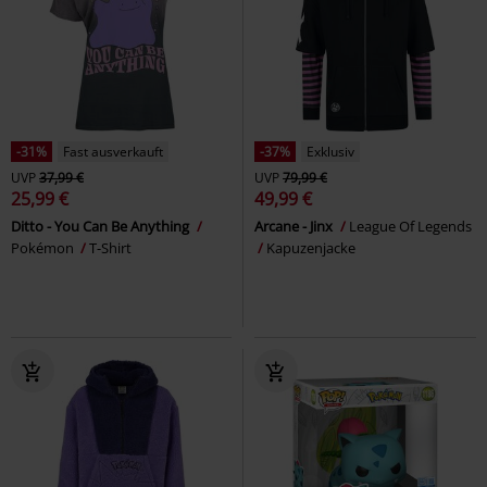
-31%
Fast ausverkauft
-37%
Exklusiv
UVP
37,99 €
UVP
79,99 €
25,99 €
49,99 €
Ditto - You Can Be Anything
Arcane - Jinx
League Of Legends
Pokémon
T-Shirt
Kapuzenjacke