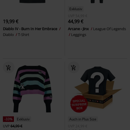
Exklusiv
UVP
54,99 €
19,99 €
44,99 €
Diablo IV - Burn In Her Embrace
Arcane - Jinx
League Of Legends
Diablo
T-Shirt
Leggings
-33%
Exklusiv
Auch in Plus Size
UVP
64,99 €
UVP
24,99 €