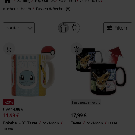
Gaming
Top Games
Pokémon
Collectibles
Küchenzubehör
Tassen & Becher (8)
Filtern
-20%
Fast ausverkauft
UVP
14,99 €
11,99 €
17,99 €
Pokeball - 3D Tasse
Pokémon
Eevee
Pokémon
Tasse
Tasse