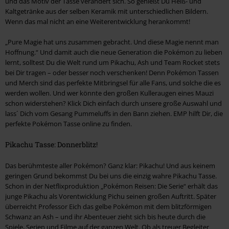
und das Motiv der Tasse verändert sich. So genießt Du Heiß- und
Kaltgetränke aus der selben Keramik mit unterschiedlichen Bildern.
Wenn das mal nicht an eine Weiterentwicklung herankommt!
„Pure Magie hat uns zusammen gebracht. Und diese Magie nennt man
Hoffnung.“ Und damit auch die neue Generation die Pokémon zu lieben
lernt, solltest Du die Welt rund um Pikachu, Ash und Team Rocket stets
bei Dir tragen – oder besser noch verschenken! Denn Pokémon Tassen
und Merch sind das perfekte Mitbringsel für alle Fans, und solche die es
werden wollen. Und wer könnte den großen Kulleraugen eines Mauzi
schon widerstehen? Klick Dich einfach durch unsere große Auswahl und
lass´ Dich vom Gesang Pummeluffs in den Bann ziehen. EMP hilft Dir, die
perfekte Pokémon Tasse online zu finden.
Pikachu Tasse: Donnerblitz!
Das berühmteste aller Pokémon? Ganz klar: Pikachu! Und aus keinem
geringen Grund bekommst Du bei uns die einzig wahre Pikachu Tasse.
Schon in der Netflixproduktion „Pokémon Reisen: Die Serie“ erhält das
junge Pikachu als Vorentwicklung Pichu seinen großen Auftritt. Später
überreicht Professor Eich das gelbe Pokémon mit dem blitzförmigen
Schwanz an Ash – und ihr Abenteuer zieht sich bis heute durch die
Spiele, Serien und Filme auf der ganzen Welt. Ob als treuer Begleiter