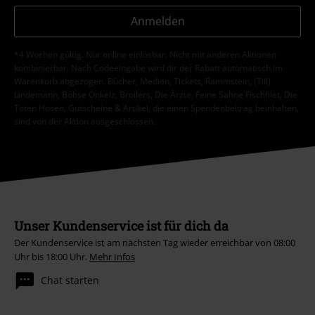
Anmelden
*4 Wochen gültig. Nur online einlösbar. Nicht mit anderen Aktionen
kombinierbar. Nach Codeeingabe wird dir der Rabatt automatisch im
Warenkorb abgezogen. Bücher, Medien, Tickets, Rammstein, (Till)
Lindemann, Böhse Onkelz, Broilers, Die Ärzte, Feine Sahne Fischfilet, Die
Toten Hosen, Gutscheine & Artikel, die einen Spendenbeitrag beinhalten,
sind von der Aktion ausgeschlossen.
Unser Kundenservice ist für dich da
Der Kundenservice ist am nächsten Tag wieder erreichbar von 08:00
Uhr bis 18:00 Uhr.
Mehr Infos
Chat starten