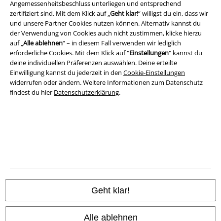
Angemessenheitsbeschluss unterliegen und entsprechend
Datenschutz
zertifiziert sind. Mit dem Klick auf „
Geht klar!
“ willigst du ein, dass wir
und unsere Partner Cookies nutzen können. Alternativ kannst du
Entsorgung und Umweltschutz
der Verwendung von Cookies auch nicht zustimmen, klicke hierzu
auf „
Alle ablehnen
“ – in diesem Fall verwenden wir lediglich
Konformitätserklärung
erforderliche Cookies. Mit dem Klick auf "
Einstellungen
" kannst du
deine individuellen Präferenzen auswählen. Deine erteilte
Information zur Barrierefreiheit
Einwilligung kannst du jederzeit in den
Cookie-Einstellungen
widerrufen oder ändern. Weitere Informationen zum Datenschutz
findest du hier
Datenschutzerklärung
.
Cookie-Einstellungen
Vertrag widerrufen
Alle Preise inkl. gesetzlicher Mehrwertsteuer, zzgl.
Versandkosten
© 1986-2026 E.M.P. Merchandising HGmbH
Geht klar!
EMP Online Shops
Alle ablehnen