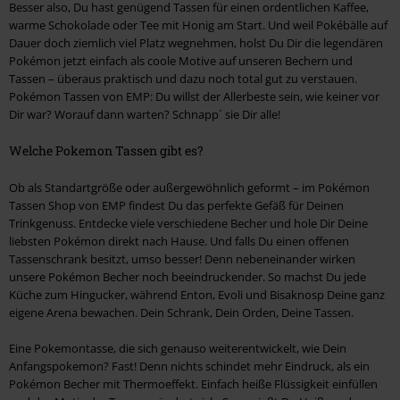
Besser also, Du hast genügend Tassen für einen ordentlichen Kaffee,
warme Schokolade oder Tee mit Honig am Start. Und weil Pokébälle auf
Dauer doch ziemlich viel Platz wegnehmen, holst Du Dir die legendären
Pokémon jetzt einfach als coole Motive auf unseren Bechern und
Tassen – überaus praktisch und dazu noch total gut zu verstauen.
Pokémon Tassen von EMP: Du willst der Allerbeste sein, wie keiner vor
Dir war? Worauf dann warten? Schnapp´ sie Dir alle!
Welche Pokemon Tassen gibt es?
Ob als Standartgröße oder außergewöhnlich geformt – im Pokémon
Tassen Shop von EMP findest Du das perfekte Gefäß für Deinen
Trinkgenuss. Entdecke viele verschiedene Becher und hole Dir Deine
liebsten Pokémon direkt nach Hause. Und falls Du einen offenen
Tassenschrank besitzt, umso besser! Denn nebeneinander wirken
unsere Pokémon Becher noch beeindruckender. So machst Du jede
Küche zum Hingucker, während Enton, Evoli und Bisaknosp Deine ganz
eigene Arena bewachen. Dein Schrank, Dein Orden, Deine Tassen.
Eine Pokemontasse, die sich genauso weiterentwickelt, wie Dein
Anfangspokemon? Fast! Denn nichts schindet mehr Eindruck, als ein
Pokémon Becher mit Thermoeffekt. Einfach heiße Flüssigkeit einfüllen