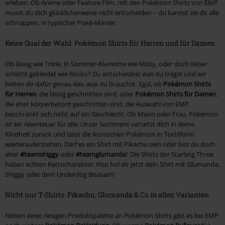
erleben. Ob Anime oder Feature Film, mit den Pokémon Shirts von EMP
musst du dich glücklicherweise nicht entscheiden – du kannst sie dir alle
schnappen, in typischer Poké-Manier.
Keine Qual der Wahl: Pokémon Shirts für Herren und für Damen
Ob lässig wie Trixie, in Sommer-Klamotte wie Misty, oder doch lieber
schlicht gekleidet wie Rocko? Du entscheidest was du trägst und wir
bieten dir dafür genau das, was du brauchst. Egal, ob
Pokémon Shirts
für Herren
, die lässig geschnitten sind, oder
Pokémon Shirts für Damen
,
die eher körperbetont geschnitten sind, die Auswahl von EMP
beschränkt sich nicht auf ein Geschlecht. Ob Mann oder Frau, Pokémon
ist ein Abenteuer für alle. Unser Sortiment versetzt dich in deine
Kindheit zurück und lässt die ikonischen Pokémon in Textilform
wiederauferstehen. Darf es ein Shirt mit Pikachu sein oder bist du doch
eher
#teamshiggy
oder
#teamglumanda
? Die Shirts der Starting Three
haben echten Retrocharakter. Also hol dir jetzt dein Shirt mit Glumanda,
Shiggy oder dem Underdog Bisasam!
Nicht nur T-Shirts: Pikachu, Glumanda & Co in allen Varianten
Neben einer riesigen Produktpalette an Pokémon Shirts gibt es bei EMP