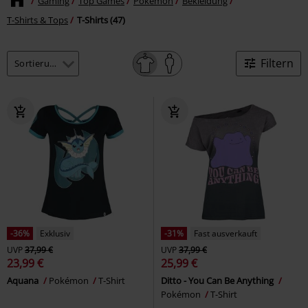
Gaming
Top Games
Pokémon
Bekleidung
T-Shirts & Tops
T-Shirts (47)
Filtern
-36%
Exklusiv
-31%
Fast ausverkauft
UVP
37,99 €
UVP
37,99 €
23,99 €
25,99 €
Aquana
Pokémon
T-Shirt
Ditto - You Can Be Anything
Pokémon
T-Shirt