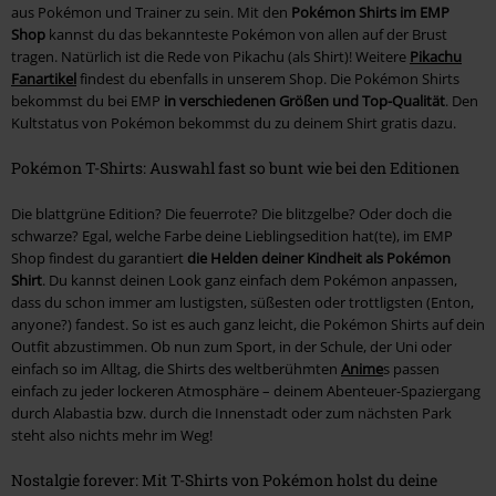
aus Pokémon und Trainer zu sein. Mit den
Pokémon Shirts im EMP
Shop
kannst du das bekannteste Pokémon von allen auf der Brust
tragen. Natürlich ist die Rede von Pikachu (als Shirt)! Weitere
Pikachu
Fanartikel
findest du ebenfalls in unserem Shop. Die Pokémon Shirts
bekommst du bei EMP
in verschiedenen Größen und Top-Qualität
. Den
Kultstatus von Pokémon bekommst du zu deinem Shirt gratis dazu.
Pokémon T-Shirts: Auswahl fast so bunt wie bei den Editionen
Die blattgrüne Edition? Die feuerrote? Die blitzgelbe? Oder doch die
schwarze? Egal, welche Farbe deine Lieblingsedition hat(te), im EMP
Shop findest du garantiert
die Helden deiner Kindheit als Pokémon
Shirt
. Du kannst deinen Look ganz einfach dem Pokémon anpassen,
dass du schon immer am lustigsten, süßesten oder trottligsten (Enton,
anyone?) fandest. So ist es auch ganz leicht, die Pokémon Shirts auf dein
Outfit abzustimmen. Ob nun zum Sport, in der Schule, der Uni oder
einfach so im Alltag, die Shirts des weltberühmten
Anime
s passen
einfach zu jeder lockeren Atmosphäre – deinem Abenteuer-Spaziergang
durch Alabastia bzw. durch die Innenstadt oder zum nächsten Park
steht also nichts mehr im Weg!
Nostalgie forever: Mit T-Shirts von Pokémon holst du deine