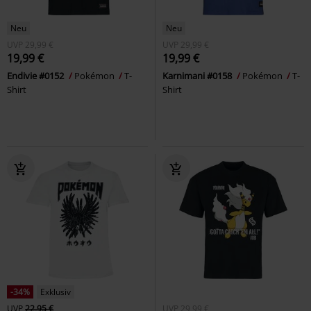
Neu
Neu
UVP
29,99 €
UVP
29,99 €
19,99 €
19,99 €
Endivie #0152
Pokémon
T-
Karnimani #0158
Pokémon
T-
Shirt
Shirt
-34%
Exklusiv
UVP
22,95 €
UVP
29,99 €