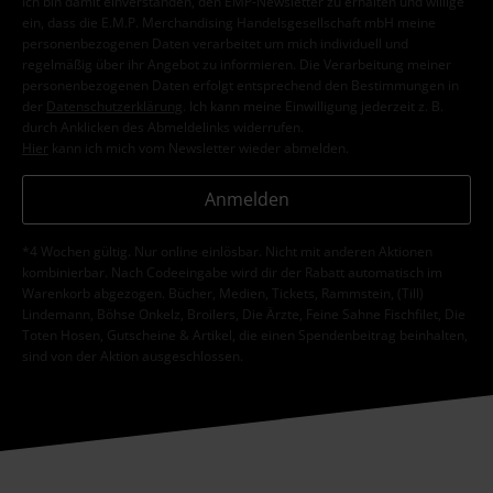
Ich bin damit einverstanden, den EMP-Newsletter zu erhalten und willige
ein, dass die E.M.P. Merchandising Handelsgesellschaft mbH meine
personenbezogenen Daten verarbeitet um mich individuell und
regelmäßig über ihr Angebot zu informieren. Die Verarbeitung meiner
personenbezogenen Daten erfolgt entsprechend den Bestimmungen in
der
Datenschutzerklärung
. Ich kann meine Einwilligung jederzeit z. B.
durch Anklicken des Abmeldelinks widerrufen.
Hier
kann ich mich vom Newsletter wieder abmelden.
Anmelden
*4 Wochen gültig. Nur online einlösbar. Nicht mit anderen Aktionen
kombinierbar. Nach Codeeingabe wird dir der Rabatt automatisch im
Warenkorb abgezogen. Bücher, Medien, Tickets, Rammstein, (Till)
Lindemann, Böhse Onkelz, Broilers, Die Ärzte, Feine Sahne Fischfilet, Die
Toten Hosen, Gutscheine & Artikel, die einen Spendenbeitrag beinhalten,
sind von der Aktion ausgeschlossen.