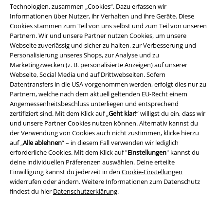
Partnerprogramm
Technologien, zusammen „Cookies“. Dazu erfassen wir
Informationen über Nutzer, ihr Verhalten und ihre Geräte. Diese
EMP Stores
Cookies stammen zum Teil von uns selbst und zum Teil von unseren
Partnern. Wir und unsere Partner nutzen Cookies, um unsere
Nachhaltigkeit
Webseite zuverlässig und sicher zu halten, zur Verbesserung und
Personalisierung unseres Shops, zur Analyse und zu
Jobs bei EMP
Marketingzwecken (z. B. personalisierte Anzeigen) auf unserer
Webseite, Social Media und auf Drittwebseiten. Sofern
Datentransfers in die USA vorgenommen werden, erfolgt dies nur zu
Partnern, welche nach dem aktuell geltenden EU-Recht einem
Angemessenheitsbeschluss unterliegen und entsprechend
zertifiziert sind. Mit dem Klick auf „
Geht klar!
“ willigst du ein, dass wir
und unsere Partner Cookies nutzen können. Alternativ kannst du
der Verwendung von Cookies auch nicht zustimmen, klicke hierzu
auf „
Alle ablehnen
“ – in diesem Fall verwenden wir lediglich
erforderliche Cookies. Mit dem Klick auf "
Einstellungen
" kannst du
Community
deine individuellen Präferenzen auswählen. Deine erteilte
Einwilligung kannst du jederzeit in den
Cookie-Einstellungen
widerrufen oder ändern. Weitere Informationen zum Datenschutz
findest du hier
Datenschutzerklärung
.