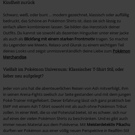
Kindheit zurück
Schwarz, weiß, oder bunt … modern gezeichnet, klassisch oder auffällig
bedruckt, das Schöne an Pokémon Shirts ist, dass sie sich lässig zu
einfach allem kombinieren lassen. Sie bilden das Herzstück deiner
Outfits. Du kannst sie sowohl als dezenten Hingucker unter einer Jacke
als auch als
Blickfang mit einem starken Frontmotiv
tragen. So machst
du Legenden wie Mewto, Relaxo und Glurak zu einem wichtigen Teil
deines Looks und zeigst unmissverständlich deine Liebe zum
Pokémon
Merchandise
.
Vielfalt im Pokémon Universum: Klassischer T-Shirt Stil, oder
lieber neu aufgelegt?
Jeder von uns hat die abenteuerlichen Reisen von Ash mitverfolgt, ihm
in seinen Arena-Fights seelisch zur Seite gestanden und mit dem jungen
Poké-Trainer mitgefiebert. Dieser Erfahrung lässt sich ganz praktisch bei
EMP mit einem Ash T-Shirt sowohl mit als auch ohne Pokémon Tribut
zollen. In einer Welt, die so viel Potenzial bietet, ist es schwer, sich nur
auf eines der vielen Pokémon Shirts zu beschränken. Und es gibt auch
immer neues Material aus dem Pokéverse. Mit
Meisterdetektiv Pikachu
durften wir Pokémon aus einer völlig neuen Perspektive in Realfilm-Stil