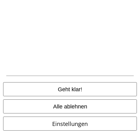
Zahlungsarten
Vorkasse
Nachnahme
Geht klar!
Alle ablehnen
Versender
Einstellungen