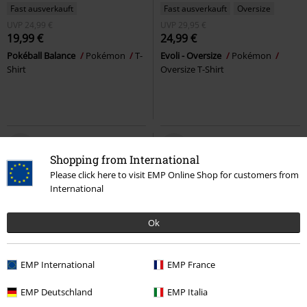
Fast ausverkauft
Fast ausverkauft
Oversize
UVP
24,99 €
UVP
29,95 €
19,99 €
24,99 €
Pokéball Balance
Pokémon
T-
Evoli - Oversize
Pokémon
Shirt
Oversize T-Shirt
Shopping from International
Please click here to visit EMP Online Shop for customers from
International
Ok
EMP International
EMP France
Fast ausverkauft
Exklusiv
UVP
24,95 €
EMP Deutschland
EMP Italia
21,99 €
19,99 €