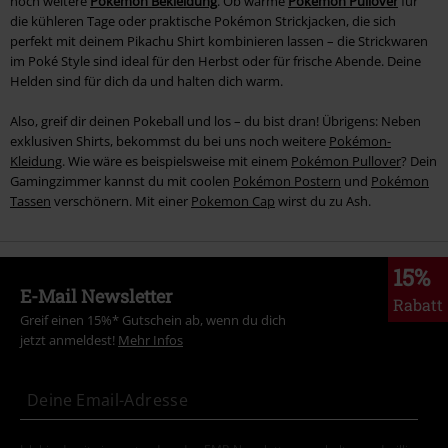
noch weitere
Pokémon Bekleidung
. Ob warme
Pokémon Pullover
für
die kühleren Tage oder praktische Pokémon Strickjacken, die sich
perfekt mit deinem Pikachu Shirt kombinieren lassen – die Strickwaren
im Poké Style sind ideal für den Herbst oder für frische Abende. Deine
Helden sind für dich da und halten dich warm.
Also, greif dir deinen Pokeball und los – du bist dran! Übrigens: Neben
exklusiven Shirts, bekommst du bei uns noch weitere
Pokémon-
Kleidung
. Wie wäre es beispielsweise mit einem
Pokémon Pullover
? Dein
Gamingzimmer kannst du mit coolen
Pokémon Postern
und
Pokémon
Tassen
verschönern. Mit einer
Pokemon Cap
wirst du zu Ash.
15%
E-Mail Newsletter
Rabatt
Greif einen 15%* Gutschein ab, wenn du dich
jetzt anmeldest!
Mehr Infos