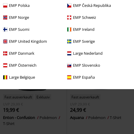
Karpador - Big Splash
Pokémon
Kadabra
Pokémon
T-Shirt
EMP Polska
EMP Česká Republika
T-Shirt
EMP Norge
EMP Schweiz
EMP Suomi
EMP Ireland
EMP United Kingdom
EMP Sverige
EMP Danmark
Large Nederland
EMP Österreich
EMP Slovensko
Large Belgique
EMP España
Fast ausverkauft
Exklusiv
Fast ausverkauft
UVP
29,99 €
UVP
29,99 €
19,99 €
24,99 €
Enton - Confusion
Pokémon
Aquana
Pokémon
T-Shirt
T-Shirt