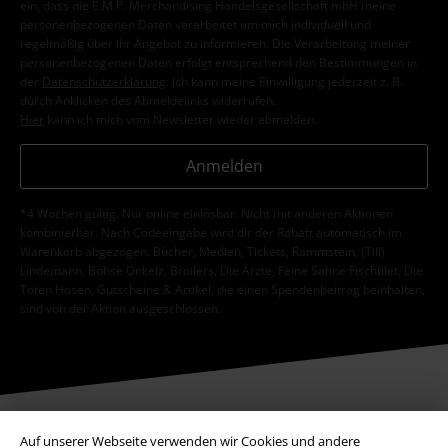
ein, dass die E.M.P. Merchandising Handelsgesellschaft mbH meine
personenbezogenen Daten verarbeitet um mich individuell und
regelmäßig über ihr Angebot zu informieren. Die Verarbeitung meiner
personenbezogenen Daten erfolgt entsprechend den Bestimmungen in
der
Datenschutzerklärung
. Ich kann meine Einwilligung jederzeit z. B.
durch Anklicken des Abmeldelinks widerrufen.
Hier
kann ich mich vom Newsletter wieder abmelden.
Anmelden
*4 Wochen gültig. Nur online einlösbar. Nicht mit anderen Aktionen
kombinierbar. Nach Codeeingabe wird dir der Rabatt automatisch im
Warenkorb abgezogen. Bücher, Medien, Tickets, Rammstein, (Till)
Lindemann, Böhse Onkelz, Broilers, Die Ärzte, Feine Sahne Fischfilet, Die
Toten Hosen, Gutscheine & Artikel, die einen Spendenbeitrag beinhalten,
sind von der Aktion ausgeschlossen.
Auf unserer Webseite verwenden wir Cookies und andere