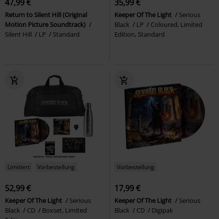
47,99 €
35,99 €
Return to Silent Hill (Original
Keeper Of The Light
Serious
Motion Picture Soundtrack)
Black
LP
Coloured, Limited
Silent Hill
LP
Standard
Edition, Standard
Limitiert
Vorbestellung
Vorbestellung
52,99 €
17,99 €
Keeper Of The Light
Serious
Keeper Of The Light
Serious
Black
CD
Boxset, Limited
Black
CD
Digipak