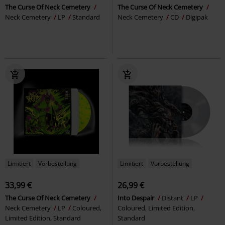
The Curse Of Neck Cemetery
The Curse Of Neck Cemetery
Neck Cemetery
LP
Standard
Neck Cemetery
CD
Digipak
Limitiert
Vorbestellung
Limitiert
Vorbestellung
33,99 €
26,99 €
The Curse Of Neck Cemetery
Into Despair
Distant
LP
Neck Cemetery
LP
Coloured,
Coloured, Limited Edition,
Limited Edition, Standard
Standard