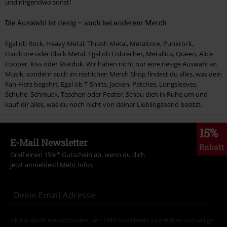
und nirgendwo sonst!
Die Auswahl ist riesig – auch bei anderem Merch
Egal ob Rock, Heavy Metal, Thrash Metal, Metalcore, Punkrock,
Hardcore oder Black Metal. Egal ob Eisbrecher, Metallica, Queen, Alice
Cooper, Kiss oder Marduk. Wir haben nicht nur eine riesige Auswahl an
Musik, sondern auch im restlichen Merch Shop findest du alles, was dein
Fan-Herz begehrt. Egal ob T-Shirts, Jacken, Patches, Longsleeves,
Schuhe, Schmuck, Taschen oder Poster. Schau dich in Ruhe um und
kauf‘ dir alles, was du noch nicht von deiner Lieblingsband besitzt.
15%
E-Mail Newsletter
Rabatt
Greif einen 15%* Gutschein ab, wenn du dich
jetzt anmeldest!
Mehr Infos
Ich bin damit einverstanden, den EMP-Newsletter zu erhalten und willige