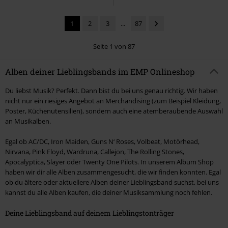
1
2
3
...
87
Seite 1 von 87
Alben deiner Lieblingsbands im EMP Onlineshop
Du liebst Musik? Perfekt. Dann bist du bei uns genau richtig. Wir haben
nicht nur ein riesiges Angebot an Merchandising (zum Beispiel Kleidung,
Poster, Küchenutensilien), sondern auch eine atemberaubende Auswahl
an Musikalben.
Egal ob AC/DC, Iron Maiden, Guns N‘ Roses, Volbeat, Motörhead,
Nirvana, Pink Floyd, Wardruna, Callejon, The Rolling Stones,
Apocalyptica, Slayer oder Twenty One Pilots. In unserem Album Shop
haben wir dir alle Alben zusammengesucht, die wir finden konnten. Egal
ob du ältere oder aktuellere Alben deiner Lieblingsband suchst, bei uns
kannst du alle Alben kaufen, die deiner Musiksammlung noch fehlen.
Deine Lieblingsband auf deinem Lieblingstonträger