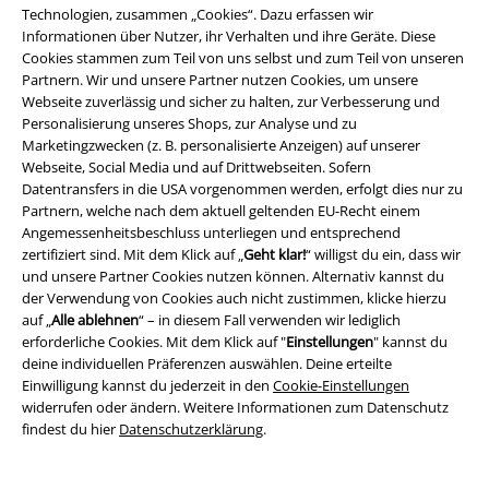
Unser Kundenservice ist für dich da
Technologien, zusammen „Cookies“. Dazu erfassen wir
Ja, unser Kundenservice ist heute wieder erreichbar von 08:00 Uhr bis
Informationen über Nutzer, ihr Verhalten und ihre Geräte. Diese
18:00 Uhr.
Mehr Infos
Cookies stammen zum Teil von uns selbst und zum Teil von unseren
Partnern. Wir und unsere Partner nutzen Cookies, um unsere
Chat starten
Webseite zuverlässig und sicher zu halten, zur Verbesserung und
Personalisierung unseres Shops, zur Analyse und zu
Marketingzwecken (z. B. personalisierte Anzeigen) auf unserer
Webseite, Social Media und auf Drittwebseiten. Sofern
Datentransfers in die USA vorgenommen werden, erfolgt dies nur zu
Kundenservice
Partnern, welche nach dem aktuell geltenden EU-Recht einem
Angemessenheitsbeschluss unterliegen und entsprechend
FAQ / Hilfe
zertifiziert sind. Mit dem Klick auf „
Geht klar!
“ willigst du ein, dass wir
und unsere Partner Cookies nutzen können. Alternativ kannst du
Rückgaberichtlinien
der Verwendung von Cookies auch nicht zustimmen, klicke hierzu
auf „
Alle ablehnen
“ – in diesem Fall verwenden wir lediglich
Artikel zurücksenden
erforderliche Cookies. Mit dem Klick auf "
Einstellungen
" kannst du
deine individuellen Präferenzen auswählen. Deine erteilte
Größentabelle
Einwilligung kannst du jederzeit in den
Cookie-Einstellungen
widerrufen oder ändern. Weitere Informationen zum Datenschutz
BSC Mitgliedschaft kündigen
findest du hier
Datenschutzerklärung
.
Zahlungsarten