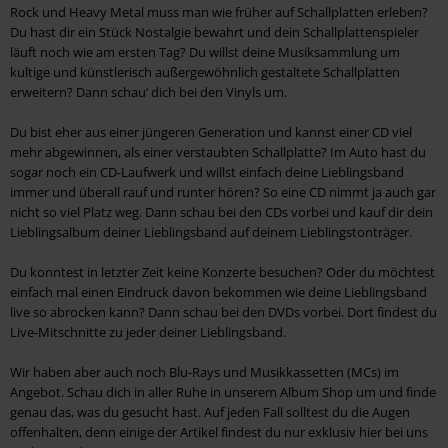
Rock und Heavy Metal muss man wie früher auf Schallplatten erleben?
Du hast dir ein Stück Nostalgie bewahrt und dein Schallplattenspieler
läuft noch wie am ersten Tag? Du willst deine Musiksammlung um
kultige und künstlerisch außergewöhnlich gestaltete Schallplatten
erweitern? Dann schau‘ dich bei den Vinyls um.
Du bist eher aus einer jüngeren Generation und kannst einer CD viel
mehr abgewinnen, als einer verstaubten Schallplatte? Im Auto hast du
sogar noch ein CD-Laufwerk und willst einfach deine Lieblingsband
immer und überall rauf und runter hören? So eine CD nimmt ja auch gar
nicht so viel Platz weg. Dann schau bei den CDs vorbei und kauf dir dein
Lieblingsalbum deiner Lieblingsband auf deinem Lieblingstonträger.
Du konntest in letzter Zeit keine Konzerte besuchen? Oder du möchtest
einfach mal einen Eindruck davon bekommen wie deine Lieblingsband
live so abrocken kann? Dann schau bei den DVDs vorbei. Dort findest du
Live-Mitschnitte zu jeder deiner Lieblingsband.
Wir haben aber auch noch Blu-Rays und Musikkassetten (MCs) im
Angebot. Schau dich in aller Ruhe in unserem Album Shop um und finde
genau das, was du gesucht hast. Auf jeden Fall solltest du die Augen
offenhalten, denn einige der Artikel findest du nur exklusiv hier bei uns