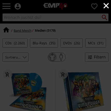
×
EMP
0
Merchandise
-
Packst
Katalog
suchen
Fanartikel
durchsuchen
Shop
für
Band Merch
Medien (5179)
Rock
&
CDs
(2.260)
Blu-Rays
(35)
DVDs
(26)
MCs
(31)
Entertainment
Filtern