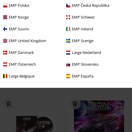
EMP Polska
EMP Česká Republika
EMP Norge
EMP Schweiz
EMP Suomi
EMP Ireland
EMP United Kingdom
EMP Sverige
Vorbestellung
Limitiert
Vorbestellung
EMP Danmark
Large Nederland
16,99 €
24,99 €
Hell or high Water
EMP Österreich
Yngwie
Hell or high Water
EMP Slovensko
Yngwie
Malmsteen
CD
Jewelcase
Malmsteen
LP
Coloured,
Large Belgique
Limited Edition, Standard
EMP España