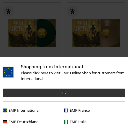
Limitiert
Vorbestellung
Exklusiv
Limitiert
Shopping from International
Please click here to visit EMP Online Shop for customers from
26,99 €
26,99 €
International
System Error: Humanity
Walls
System Error: Humanity
Walls
Of Jericho
LP
Coloured,
Of Jericho
LP
Coloured,
Ok
Limited Edition, Standard
Limited Edition, Standard
EMP International
EMP France
EMP Deutschland
EMP Italia