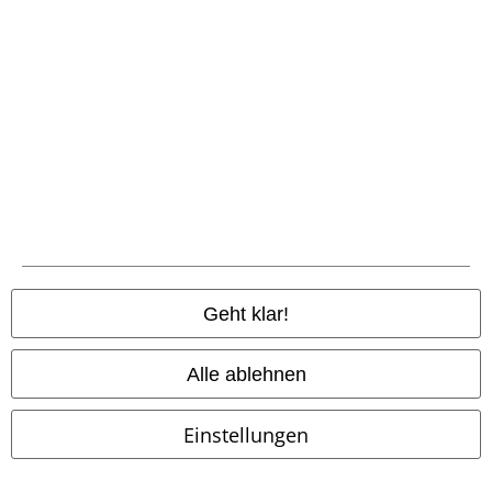
Angebote für dich
Magazin
Gewinnspiele
EMP Gutscheine bestellen
EMP Backstage Club
Studentenrabatt
Geht klar!
Alle ablehnen
Über EMP
Einstellungen
EMP Events
Partnerprogramm