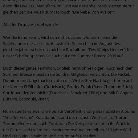
dann die Live-CD „Manufactum“. Und wie nebenbei produzierten sie zur
gleichen Zeit die Musik zum Hörbuch "Die Nebel Von Avalon“.
Als der Druck zu viel wurde
Wer die Band kennt, wird sich nicht darüber wundern, dass die
Spielmänner dies alles nicht ausfüllte. So erschien im August des
gleichen Jahres schon das nächste Rockalbum "Des Königs Henker". Mit
dieser Scheibe spielten sie auch auf dem Summer Breeze 2006 auf.
Doch dieser ganze Termindruck blieb nicht ohne Folgen. Kurz nach dem
Summer Breeze mussten sie auf drei Mitglieder verzichten. Die Fackel,
Dominor und Ungemach suchten das Weite. Ihre Nachfolger hören auf
die Namen El Silbador (Dudelsack), Bruder Frank (Bass, Chapman Stick),
Cordoban der Verspielte (Dudelsack, Schalmei, Flöte) und Mik El Angelo
(Gitarre, Bouzouki, Zister).
Nun dauerte es zwei Jahre bis zur Veröffentlichung des nächsten Albums
"Aus Der Arsche". Kurz darauf stand der nächste Wechsel an. Thoron
Trommelfeuer und auch Cordoban Der Verspielte suchten ihr Glück in
der Ferne. Und trotzdem erschienen zwei weitere Alben. "10 Jahre Wild
Und Frei", ein Livealbum und "Sturm Auf‘s Paradies".