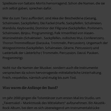
Spielleute von Saltatio Mortis hervorragend. Schon die Namen, die sie
sich selbst gaben, sprechen dafür.
Wer da zum Tanz auffordert, sind Alea der Bescheidene (Gesang,
Schalmeien, Sackpfeifen), Die Fackel (Harfe, Sackpfeifen, Schalmeien,
Mandola, Keyboards), Dominor der Filigrane (Sackpfeifen, Pommern,
Schalmeien, Binjou, Programming), Falk Irmenfried von Hasen-
Mümmelstein (Schalmeien , Sackpfeifen, indisches Wui, Conferenzen),
Thoron Trommelfeuer (Darauka, Trommeln, Percussion), Ungemach der
Missgestimmte (Sackpfeifen, Schalmeien, Gitarre, Percussion) und
Lasterbalk der Lästerliche ( Trommeln, Percussion, Davul, Pauken,
Progamming).
Nicht nur die Namen der Musiker, sondern auch die Instrumente
versprechen da schon hervorragende mittelalterliche Unterhaltung.
Frech, respektlos, närrisch und mutig bis zum Tod.
Was waren die Anfänge der Band?
Im Jahr 2000 gingen die Totentänzer zum ersten Mal ins Studio, um
„Tavernakel – Marktmusik des Mittelalters“ aufzunehmen. Ein Akustik-
Rock Album, bei dem es sich überwiegend um Instrumentalstücke