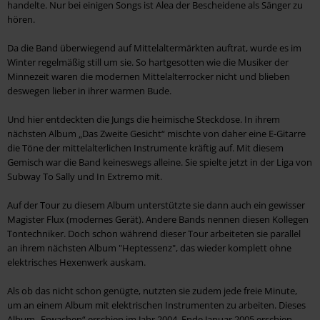
handelte. Nur bei einigen Songs ist Alea der Bescheidene als Sänger zu
hören.
Da die Band überwiegend auf Mittelaltermärkten auftrat, wurde es im
Winter regelmäßig still um sie. So hartgesotten wie die Musiker der
Minnezeit waren die modernen Mittelalterrocker nicht und blieben
deswegen lieber in ihrer warmen Bude.
Und hier entdeckten die Jungs die heimische Steckdose. In ihrem
nächsten Album „Das Zweite Gesicht“ mischte von daher eine E-Gitarre
die Töne der mittelalterlichen Instrumente kräftig auf. Mit diesem
Gemisch war die Band keineswegs alleine. Sie spielte jetzt in der Liga von
Subway To Sally und In Extremo mit.
Auf der Tour zu diesem Album unterstützte sie dann auch ein gewisser
Magister Flux (modernes Gerät). Andere Bands nennen diesen Kollegen
Tontechniker. Doch schon während dieser Tour arbeiteten sie parallel
an ihrem nächsten Album "Heptessenz", das wieder komplett ohne
elektrisches Hexenwerk auskam.
Als ob das nicht schon genügte, nutzten sie zudem jede freie Minute,
um an einem Album mit elektrischen Instrumenten zu arbeiten. Dieses
Album „Erwachen“ erschien im Jahr 2004. Ende Januar 2005 erschien