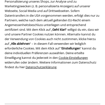
Personalisierung unseres Shops, zur Analyse und zu
AGB
Marketingzwecken (z. B. personalisierte Anzeigen) auf unserer
Webseite, Social Media und auf Drittwebseiten. Sofern
Impressum
Datentransfers in die USA vorgenommen werden, erfolgt dies nur zu
Partnern, welche nach dem aktuell geltenden EU-Recht einem
Angemessenheitsbeschluss unterliegen und entsprechend
Datenschutz
zertifiziert sind. Mit dem Klick auf „
Geht klar!
“ willigst du ein, dass wir
und unsere Partner Cookies nutzen können. Alternativ kannst du
Entsorgung und Umweltschutz
der Verwendung von Cookies auch nicht zustimmen, klicke hierzu
auf „
Alle ablehnen
“ – in diesem Fall verwenden wir lediglich
Konformitätserklärung
erforderliche Cookies. Mit dem Klick auf "
Einstellungen
" kannst du
deine individuellen Präferenzen auswählen. Deine erteilte
Information zur Barrierefreiheit
Einwilligung kannst du jederzeit in den
Cookie-Einstellungen
widerrufen oder ändern. Weitere Informationen zum Datenschutz
findest du hier
Datenschutzerklärung
.
Cookie-Einstellungen
Vertrag widerrufen
Alle Preise inkl. gesetzlicher Mehrwertsteuer, zzgl.
Versandkosten
© 1986-2026 E.M.P. Merchandising HGmbH