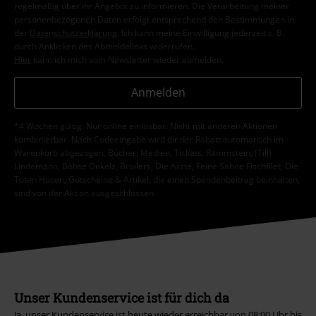
regelmäßig über ihr Angebot zu informieren. Die Verarbeitung meiner
personenbezogenen Daten erfolgt entsprechend den Bestimmungen in
der
Datenschutzerklärung
. Ich kann meine Einwilligung jederzeit z. B.
durch Anklicken des Abmeldelinks widerrufen.
Hier
kann ich mich vom Newsletter wieder abmelden.
Anmelden
*4 Wochen gültig. Nur online einlösbar. Nicht mit anderen Aktionen
kombinierbar. Nach Codeeingabe wird dir der Rabatt automatisch im
Warenkorb abgezogen. Bücher, Medien, Tickets, Rammstein, (Till)
Lindemann, Böhse Onkelz, Broilers, Die Ärzte, Feine Sahne Fischfilet, Die
Toten Hosen, Gutscheine & Artikel, die einen Spendenbeitrag beinhalten,
sind von der Aktion ausgeschlossen.
Unser Kundenservice ist für dich da
Ja, unser Kundenservice ist heute wieder erreichbar von 08:00 Uhr bis