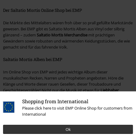
Der Saltatio Mortis Online Shop bei EMP
Die Märkte des Mittelalters wären froh über so prall gefüllte Markstände
gewesen. Bei EMP gibt es Saltatio Mortis Alben aus Vinyl oder silbrig
glänzend – zudem
Saltatio Mortis Merchandise
mit prächtigen
Gewändern sowie robusten und wärmenden Keidungsstücken, die wie
gemacht sind für das fahrende Volk.
Saltatio Mortis Alben bei EMP
Im Online Shop von EMP wird jedes wichtige Album dieser
musikalischen Recken, Narren und Propheten angeboten. Höre die
Klänge und Worte dieser rauen Gesellen, dieser Troubadoure und
Geschichtenerzähler! Nicht nur die Musik ist etwas für
Liebhaber
mittelalterlicher Klänge
und harter Beats.
Shopping from International
Please click here to visit EMP Online Shop for customers from
Auch die Cover der CDs und Alben sind wie gemacht dazu, böse Geister
International
zu vertreiben. Adel und Klerus werden sie nicht mögen. Umso wichtiger
ist es, ihnen diese Töne um die Ohren zu hauen.
Ok
Saltatio Mortis Merchandise bei EMP