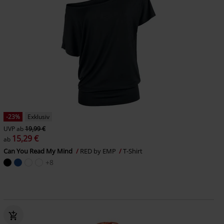
-23%
Exklusiv
UVP
ab
19,99 €
15,29 €
ab
Can You Read My Mind
RED by EMP
T-Shirt
+8