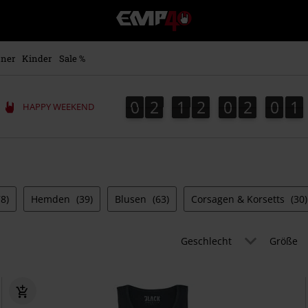
EMP
Merchandise
-
Fanartikel
ner
Kinder
Sale %
Shop
für
Rock
0
2
1
2
0
2
0
0
0
2
1
2
0
1
2
5
0
9
1
5
1
0
9
HAPPY WEEKEND
&
Entertainment
78)
Hemden
(39)
Blusen
(63)
Corsagen & Korsetts
(30)
Geschlecht
Größe