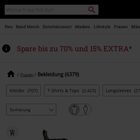
Zum
Packstation
Katalog
Hauptinhalt
suchen
durchsuchen
springen
Neu
Band Merch
Entertainment
Marken
Lifestyle
Frauen
Män
Spare bis zu 70% und 15% EXTRA*
Bekleidung (6379)
Frauen
Kleider
(707)
T-Shirts & Tops
(2.423)
Longsleeves
(2