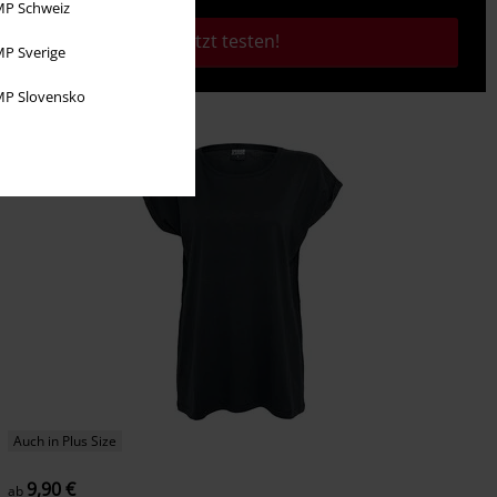
P Schweiz
Jetzt testen!
P Sverige
P Slovensko
Auch in Plus Size
9,90 €
ab