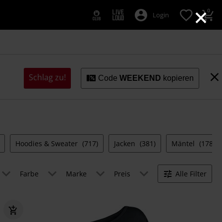
×
0
Login
Schlag zu!
Code
WEEKEND
kopieren
Hoodies & Sweater
(717)
Jacken
(381)
Mäntel
(178)
Farbe
Marke
Preis
Alle Filter