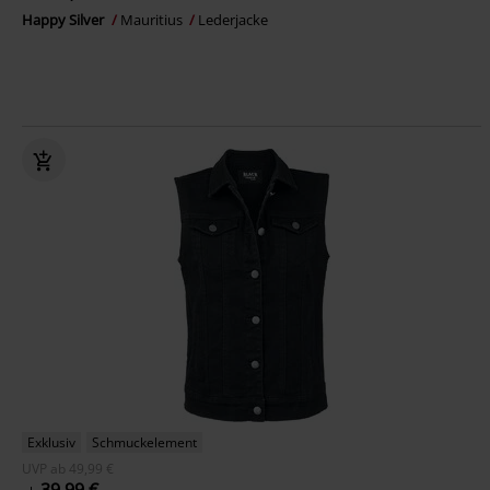
Happy Silver
Mauritius
Lederjacke
Exklusiv
Schmuckelement
UVP
ab
49,99 €