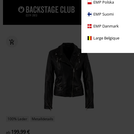
EMP Polska
Gönn' dir j
EMP Suomi
EMP Danmark
Large Belgique
100% Leder
Metalldetails
199,99 €
ab