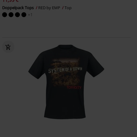
11,99 €
Doppelpack Tops
RED by EMP
Top
+1