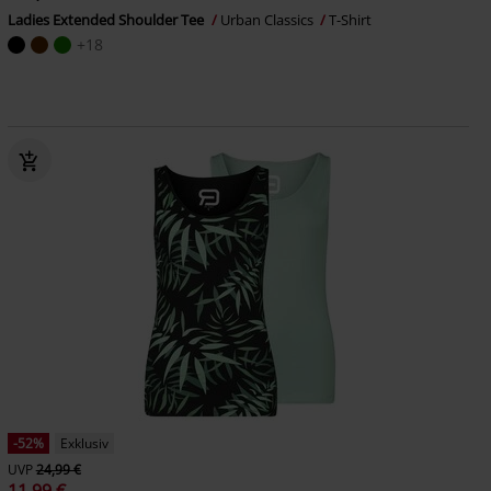
Ladies Extended Shoulder Tee
Urban Classics
T-Shirt
+18
-52%
Exklusiv
UVP
24,99 €