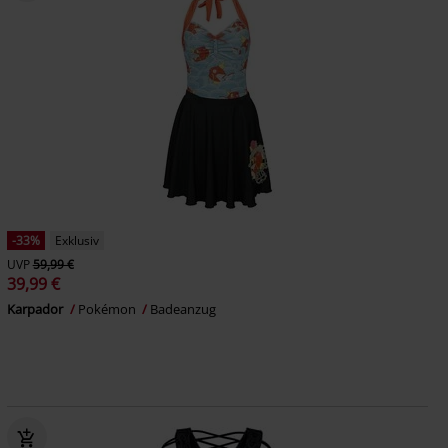
-33%
Exklusiv
UVP
59,99 €
39,99 €
Karpador
Pokémon
Badeanzug