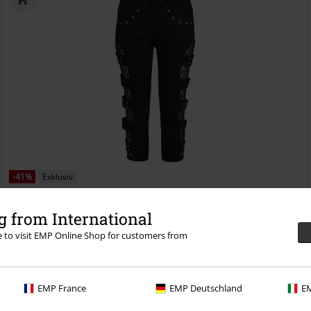
-41%
Exklusiv
UVP
59,99 €
34,99 €
 from International
Capri Shorts With Mesh Details
Gothicana by EMP
Short
re to visit EMP Online Shop for customers from
EMP France
EMP Deutschland
EM