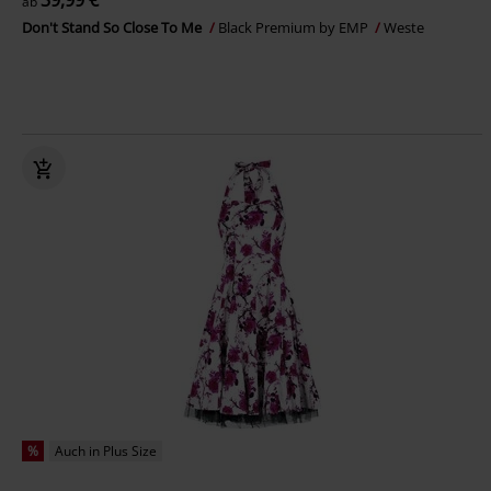
39,99 €
ab
Don't Stand So Close To Me
Black Premium by EMP
Weste
%
Auch in Plus Size