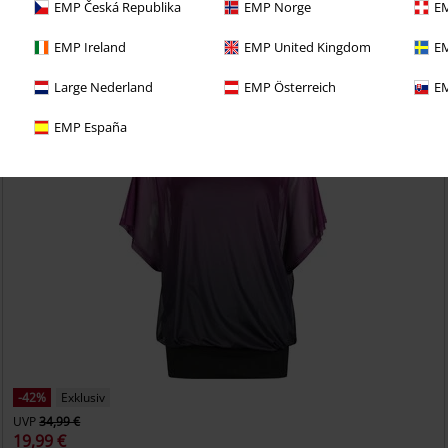
EMP Česká Republika
EMP Norge
EM
etzt das 30 Tage Test-Abo für unseren BACKSTAGE CLUB
EMP Ireland
EMP United Kingdom
EM
Large Nederland
EMP Österreich
EM
EMP España
-42%
Exklusiv
UVP
34,99 €
19,99 €