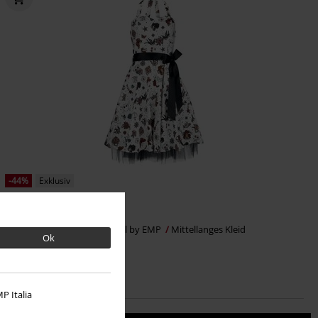
-44%
Exklusiv
UVP
89,99 €
49,99 €
Free Spirit Kleid
Rock Rebel by EMP
Mittellanges Kleid
Ok
P Italia