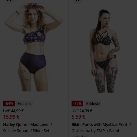
-64%
Exklusiv
-77%
Exklusiv
UVP
44,99 €
UVP
24,99 €
15,99 €
5,59 €
Harley Quinn - Mad Love
Bikini Pants with Mystical Print
Suicide Squad
Bikini-Set
Gothicana by EMP
Bikini-
Unterteil