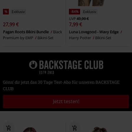
%
Exklusiv
-84%
Exklusiv
UVP
49,99 €
27,99 €
7,99 €
Pagan Roots Bikini Bundle
Black
Luna Lovegood - Wavy Edge
Premium by EMP
Bikini-Set
Harry Potter
Bikini-Set
Gönn' dir jetzt das 30 Tage Test-Abo für unseren BACKSTAGE
CLUB
Jetzt testen!