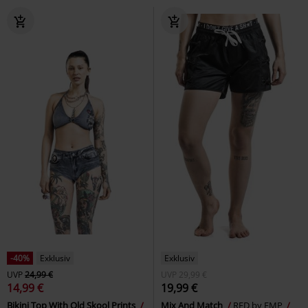
-40%
Exklusiv
Exklusiv
UVP
24,99 €
UVP
29,99 €
14,99 €
19,99 €
Bikini Top With Old Skool Prints
Mix And Match
RED by EMP