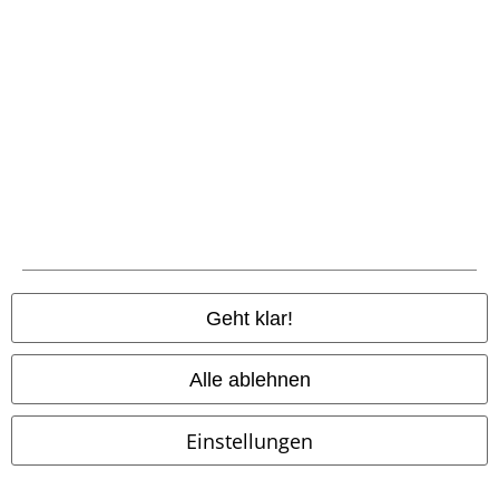
Fast ausverkauft
Auch in Plus Size
-68%
Exklusiv
UVP
24,99 €
34,99 €
7,99 €
Apple
Forplay
Badeanzug
Bikini Top With Celtic Prints
Black Premium by EMP
Bikini-
Oberteil
Geht klar!
Alle ablehnen
Einstellungen