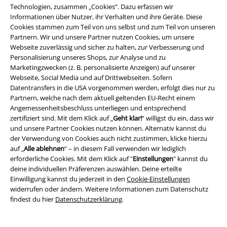
Technologien, zusammen „Cookies“. Dazu erfassen wir
-60%
Exklusiv
Fast ausverkauft
Exklusiv
Informationen über Nutzer, ihr Verhalten und ihre Geräte. Diese
UVP
29,99 €
UVP
24,99 €
Cookies stammen zum Teil von uns selbst und zum Teil von unseren
11,99 €
19,99 €
Partnern. Wir und unsere Partner nutzen Cookies, um unsere
Basic
RED by EMP
Bikini-Set
Schwarzes Bikinioberteil mit
Webseite zuverlässig und sicher zu halten, zur Verbesserung und
Rockabilly-Print
Rock Rebel by
Personalisierung unseres Shops, zur Analyse und zu
EMP
Bikini-Oberteil
Marketingzwecken (z. B. personalisierte Anzeigen) auf unserer
Webseite, Social Media und auf Drittwebseiten. Sofern
Datentransfers in die USA vorgenommen werden, erfolgt dies nur zu
Partnern, welche nach dem aktuell geltenden EU-Recht einem
Angemessenheitsbeschluss unterliegen und entsprechend
zertifiziert sind. Mit dem Klick auf „
Geht klar!
“ willigst du ein, dass wir
und unsere Partner Cookies nutzen können. Alternativ kannst du
der Verwendung von Cookies auch nicht zustimmen, klicke hierzu
auf „
Alle ablehnen
“ – in diesem Fall verwenden wir lediglich
erforderliche Cookies. Mit dem Klick auf "
Einstellungen
" kannst du
deine individuellen Präferenzen auswählen. Deine erteilte
Einwilligung kannst du jederzeit in den
Cookie-Einstellungen
widerrufen oder ändern. Weitere Informationen zum Datenschutz
findest du hier
Datenschutzerklärung
.