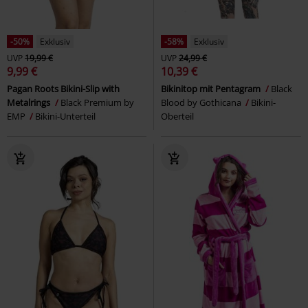
-50%
Exklusiv
-58%
Exklusiv
UVP
19,99 €
UVP
24,99 €
9,99 €
10,39 €
Pagan Roots Bikini-Slip with
Bikinitop mit Pentagram
Black
Metalrings
Black Premium by
Blood by Gothicana
Bikini-
EMP
Bikini-Unterteil
Oberteil