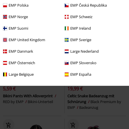
EMP Polska
EMP Česká Republika
EMP Norge
EMP Schweiz
EMP Suomi
EMP Ireland
EMP United Kingdom
EMP Sverige
EMP Danmark
Large Nederland
EMP Österreich
EMP Slovensko
Large Belgique
EMP España
-77%
Exklusiv
-55%
Exklusiv
UVP
24,99 €
UVP
44,99 €
5,59 €
19,99 €
Bikini Pants With Alloverprint
Celtic Snake Badeanzug mit
RED by EMP
Bikini-Unterteil
Schnürung
Black Premium by
EMP
Badeanzug