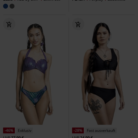
-46%
Exklusiv
-28%
Fast ausverkauft
UVP
27,99 €
UVP
24,99 €