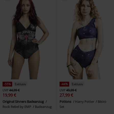
-55%
Exklusiv
-44%
Exklusiv
UVP
44,99 €
UVP
49,99 €
19,99 €
27,99 €
Original Sinners Badeanzug
Potions
Harry Potter
Bikini-
Rock Rebel by EMP
Badeanzug
Set