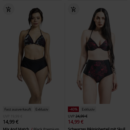
Fast ausverkauft
Exklusiv
-40%
Exklusiv
UVP
19,99 €
UVP
24,99 €
14,99 €
14,99 €
Mix And Match
Black Premium
Schwarzes Bikinioberteil mit Skull