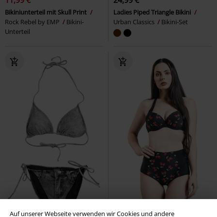
11,99 €
24,99 €
Bikiniunterteil mit Skull Print
Ladies Piped Triangle Bikini
Rock Rebel by EMP
Bikini-
Urban Classics
Bikini-Set
Unterteil
Auf unserer Webseite verwenden wir Cookies und andere