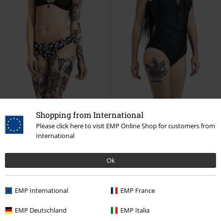
-52%
Exklusiv
-40%
Exklusiv
Shopping from International
UVP
24,99 €
UVP
ab
49,99 €
Please click here to visit EMP Online Shop for customers from
11,99 €
29,99 €
ab
International
Mix And Match
Black Premium
Badeanzug mit Schnürung
Black
by EMP
Bikini-Oberteil
Premium by EMP
Badeanzug
Ok
EMP International
EMP France
EMP Deutschland
EMP Italia