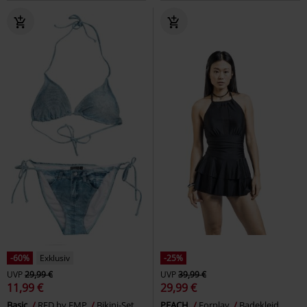
-60%
Exklusiv
-25%
UVP
29,99 €
UVP
39,99 €
11,99 €
29,99 €
Basic
RED by EMP
Bikini-Set
PEACH
Forplay
Badekleid