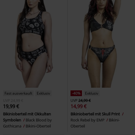
Fast ausverkauft
Exklusiv
-40%
Exklusiv
UVP
24,99 €
UVP
24,99 €
19,99 €
14,99 €
Bikinioberteil mit Okkulten
Bikinioberteil mit Skull Print
Symbolen
Black Blood by
Rock Rebel by EMP
Bikini-
Gothicana
Bikini-Oberteil
Oberteil