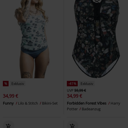
%
Exklusiv
-41%
Exklusiv
UVP
59,99 €
34,99 €
34,99 €
Funny
Lilo & Stitch
Bikini-Set
Forbidden Forest Vibes
Harry
Potter
Badeanzug