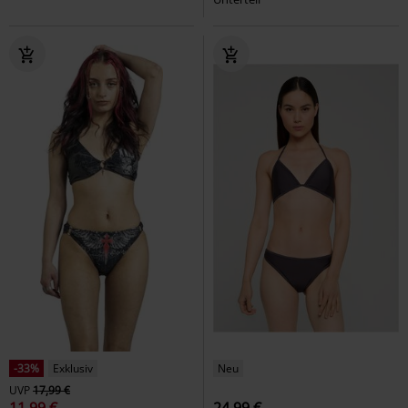
-33%
Exklusiv
Neu
UVP
17,99 €