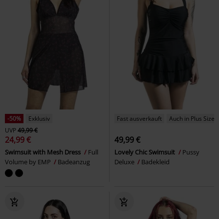
-50%
Exklusiv
Fast ausverkauft
Auch in Plus Size
UVP
49,99 €
24,99 €
49,99 €
Swimsuit with Mesh Dress
Full
Lovely Chic Swimsuit
Pussy
Volume by EMP
Badeanzug
Deluxe
Badekleid