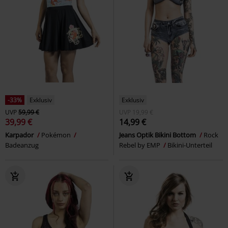
-33%
Exklusiv
Exklusiv
UVP
59,99 €
UVP
19,99 €
39,99 €
14,99 €
Karpador
Pokémon
Jeans Optik Bikini Bottom
Rock
Badeanzug
Rebel by EMP
Bikini-Unterteil