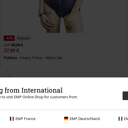
-44%
Exklusiv
UVP
49,99 €
27,99 €
Potions
Harry Potter
Bikini-Set
 from International
re to visit EMP Online Shop for customers from
EMP France
EMP Deutschland
EM