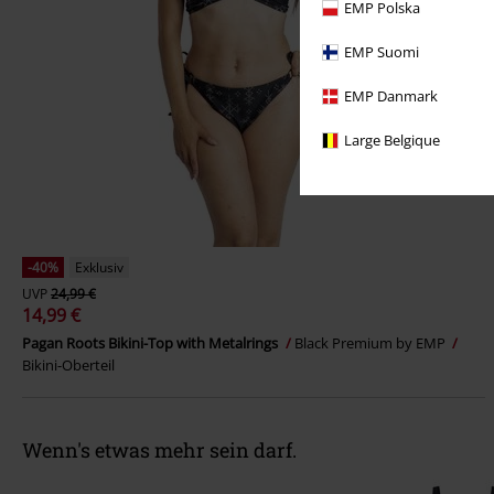
EMP Polska
EMP Suomi
EMP Danmark
Large Belgique
-40%
Exklusiv
UVP
24,99 €
14,99 €
Pagan Roots Bikini-Top with Metalrings
Black Premium by EMP
Bikini-Oberteil
Wenn's etwas mehr sein darf.