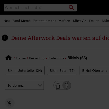
Zum
Packstation
Katalog
Hauptinhalt
suchen
durchsuchen
springen
Neu
Band Merch
Entertainment
Marken
Lifestyle
Frauen
Män
Deine Afterwork Deals warten auf di
Bikinis (66)
Frauen
Bekleidung
Bademode
Bikini Unterteile
(24)
Bikini Sets
(17)
Bikini Oberteile