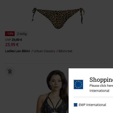
-19%
2-teilig
UVP
29,90 €
23,99 €
Ladies Leo Bikini
Urban Classics
Bikini-Set
Shopping
Please click he
International
EMP International