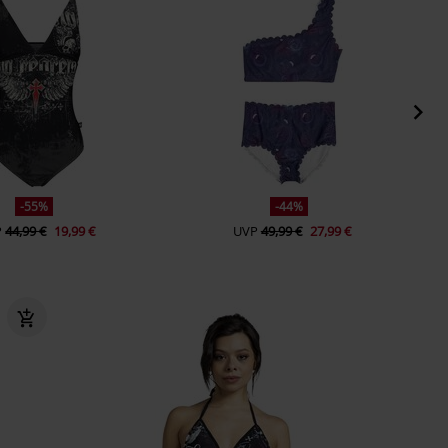
-55%
-44%
P
44,99 €
19,99 €
UVP
49,99 €
27,99 €