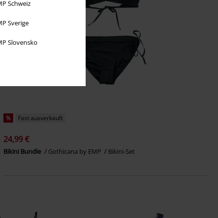
P Schweiz
P Sverige
P Slovensko
%
Fast ausverkauft
24,99 €
Bikini Bundle
Gothicana by EMP
Bikini-Set