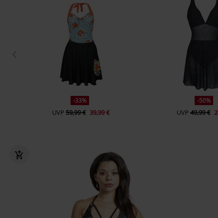
-33%
-50%
UVP
59,99 €
39,99 €
UVP
49,99 €
2