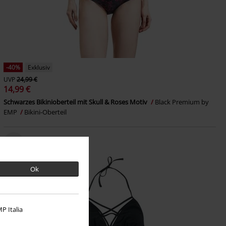
-40%
Exklusiv
UVP
24,99 €
14,99 €
Schwarzes Bikinioberteil mit Skull & Roses Motiv
Black Premium by
EMP
Bikini-Oberteil
Ok
P Italia