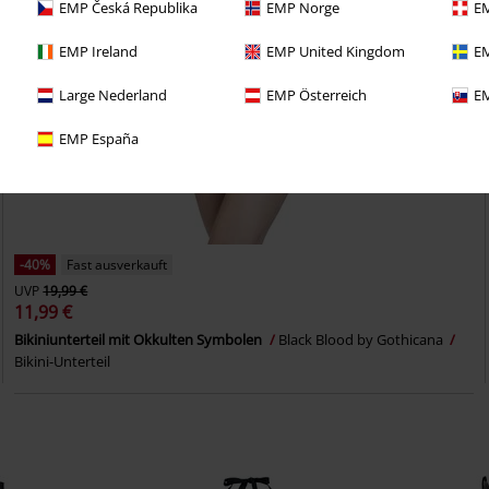
EMP Česká Republika
EMP Norge
EM
EMP Ireland
EMP United Kingdom
EM
Large Nederland
EMP Österreich
EM
EMP España
-40%
Fast ausverkauft
UVP
19,99 €
11,99 €
Bikiniunterteil mit Okkulten Symbolen
Black Blood by Gothicana
Bikini-Unterteil