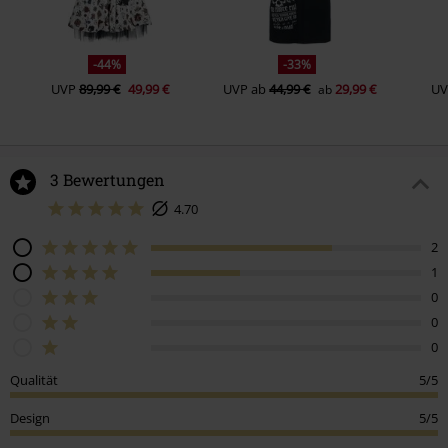
-44%
-33%
UVP
89,99 €
49,99 €
UVP
ab
44,99 €
29,99 €
UV
ab
3 Bewertungen
4.70
2
1
0
0
0
Qualität
5/5
Design
5/5