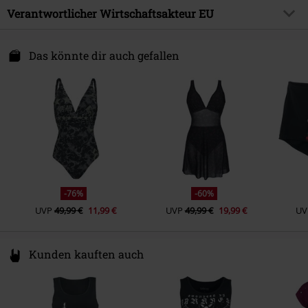
Obermaterial
80% Polyamid, 20% Elasthan
Farbe
Verantwortlicher Wirtschaftsakteur EU
oliv
Produktthema
Rockwear
Pflegehinweis
Maschinenwäsche
Erscheinungsdatum
03.03.2025
E.M.P. Merchandising Handelsgesellschaft mbH
Darmer Esch 70a
Das könnte dir auch gefallen
Geschlecht
Frauen
49811 Lingen
Germany
www.emp.de
-76%
-60%
UVP
49,99 €
11,99 €
UVP
49,99 €
19,99 €
UV
Kunden kauften auch