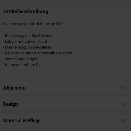
Artikelbeschreibung
Badeanzug von Rock Rebel by EMP:
- Badeanzug mit Skull-Muster
- Label Print auf der Front
- Mesheinsatz im Dekolletee
- dekorative Bänder unterhalb der Brust
- verstellbare Träger
- herausnehmbare Pads
Allgemein
Artikelnummer:
572178
Design
Titel
Rock Rebel by EMP
Produkt-Typ
Badeanzug
Brand
Material & Pflege
Rock Rebel by EMP
Muster
Uni, Allover-Print
Exklusiv bei EMP
EMP Exklusiv