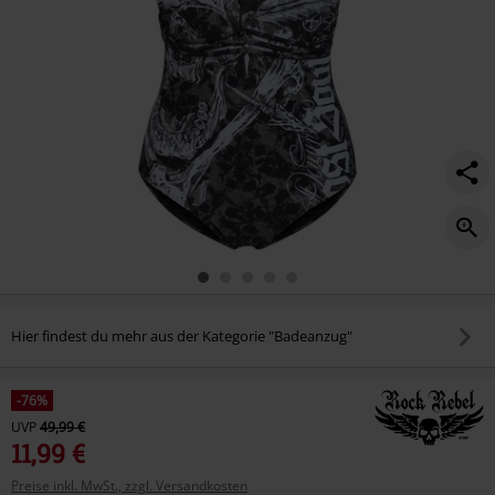
Hier findest du mehr aus der Kategorie "Badeanzug"
-76%
UVP
49,99 €
11,99 €
Preise inkl. MwSt., zzgl. Versandkosten