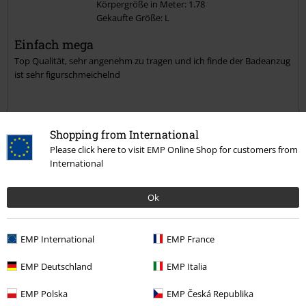
Körpergröße in Meter: 1.78
Gekaufte Größe: L
Kommentar jetzt abschicken!
Einfach mega
Top Qualität, sehr angenehm zu tragen und ich finde der Badeanzug
ist sehr figurschmeichelnd
Shopping from International
Qualität
Please click here to visit EMP Online Shop for customers from
5
International
Design
5
Passform
Ok
5
Verifizierte Rezension
EMP International
EMP France
War diese Bewertung hilfreich für dich?
EMP Deutschland
EMP Italia
EMP Polska
EMP Česká Republika