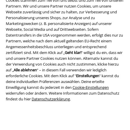
Cookies stammen zum Teil von uns selbst und zum Teil von unseren
Partnern. Wir und unsere Partner nutzen Cookies, um unsere
Webseite zuverlässig und sicher zu halten, zur Verbesserung und
Personalisierung unseres Shops, zur Analyse und zu
Marketingzwecken (z. B. personalisierte Anzeigen) auf unserer
Webseite, Social Media und auf Drittwebseiten. Sofern
Datentransfers in die USA vorgenommen werden, erfolgt dies nur zu
Partnern, welche nach dem aktuell geltenden EU-Recht einem
Angemessenheitsbeschluss unterliegen und entsprechend
Rechtliches
zertifiziert sind. Mit dem Klick auf „
Geht klar!
“ willigst du ein, dass wir
und unsere Partner Cookies nutzen können. Alternativ kannst du
AGB
der Verwendung von Cookies auch nicht zustimmen, klicke hierzu
auf „
Alle ablehnen
“ – in diesem Fall verwenden wir lediglich
Impressum
erforderliche Cookies. Mit dem Klick auf "
Einstellungen
" kannst du
deine individuellen Präferenzen auswählen. Deine erteilte
Datenschutz
Einwilligung kannst du jederzeit in den
Cookie-Einstellungen
widerrufen oder ändern. Weitere Informationen zum Datenschutz
findest du hier
Datenschutzerklärung
.
Entsorgung und Umweltschutz
Konformitätserklärung
Information zur Barrierefreiheit