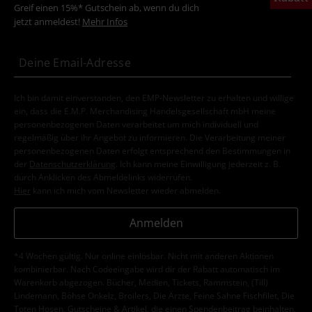
Greif einen 15%* Gutschein ab, wenn du dich
jetzt anmeldest!
Mehr Infos
Ich bin damit einverstanden, den EMP-Newsletter zu erhalten und willige
ein, dass die E.M.P. Merchandising Handelsgesellschaft mbH meine
personenbezogenen Daten verarbeitet um mich individuell und
regelmäßig über ihr Angebot zu informieren. Die Verarbeitung meiner
personenbezogenen Daten erfolgt entsprechend den Bestimmungen in
der
Datenschutzerklärung
. Ich kann meine Einwilligung jederzeit z. B.
durch Anklicken des Abmeldelinks widerrufen.
Hier
kann ich mich vom Newsletter wieder abmelden.
Anmelden
*4 Wochen gültig. Nur online einlösbar. Nicht mit anderen Aktionen
kombinierbar. Nach Codeeingabe wird dir der Rabatt automatisch im
Warenkorb abgezogen. Bücher, Medien, Tickets, Rammstein, (Till)
Lindemann, Böhse Onkelz, Broilers, Die Ärzte, Feine Sahne Fischfilet, Die
Toten Hosen, Gutscheine & Artikel, die einen Spendenbeitrag beinhalten,