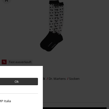
%
Fast ausverkauft
9,99 €
Short Heart Mesh Sock - Black
Dr. Martens
Socken
Ok
P Italia