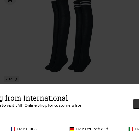
2-teilig
14,90 €
 from International
Ladies Overknee Socks 2-Pack
Urban Classics
Kniestrümpfe
re to visit EMP Online Shop for customers from
EMP France
EMP Deutschland
EM