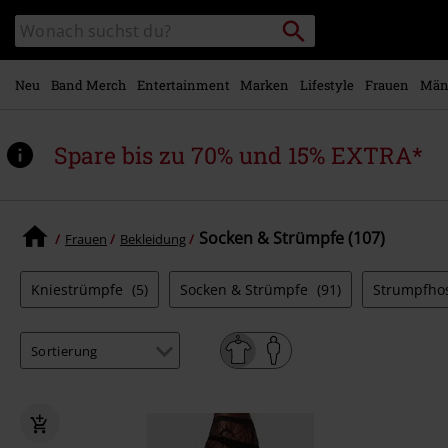
Zum
Packstation
Katalog
Hauptinhalt
suchen
durchsuchen
springen
Neu
Band Merch
Entertainment
Marken
Lifestyle
Frauen
Män
Spare bis zu 70% und 15% EXTRA*
Socken & Strümpfe (107)
Frauen
Bekleidung
Kniestrümpfe
(5)
Socken & Strümpfe
(91)
Strumpfho