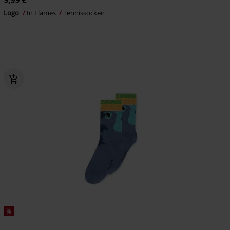
9,99 €
Logo
In Flames
Tennissocken
%