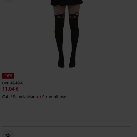
-16%
UVP
13,19 €
11,04 €
Cat
Pamela Mann
Strumpfhose