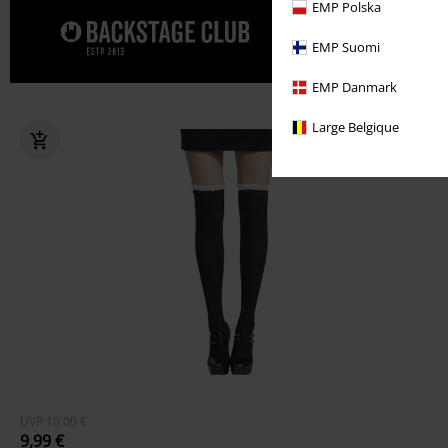
EMP Polska
Gönn' dir j
EMP Suomi
EMP Danmark
Large Belgique
UVP
10,00 €
9,99 €