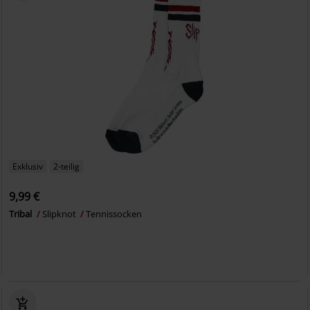
Exklusiv
2-teilig
9,99 €
Tribal
Slipknot
Tennissocken