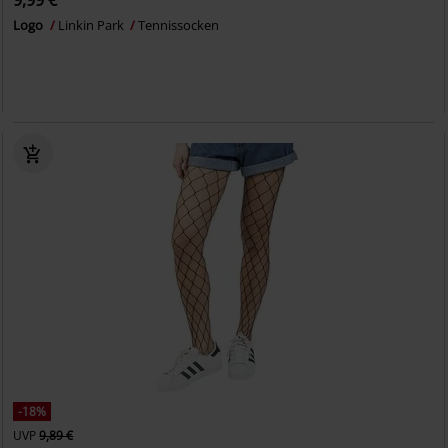
9,99 €
Logo
Linkin Park
Tennissocken
-18%
UVP
9,89 €