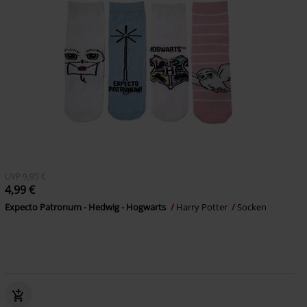
UVP
9,95 €
4,99 €
Expecto Patronum - Hedwig - Hogwarts
Harry Potter
Socken