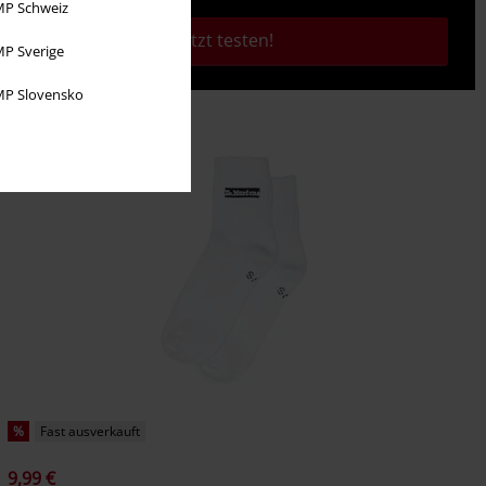
P Schweiz
Jetzt testen!
P Sverige
P Slovensko
%
Fast ausverkauft
9,99 €