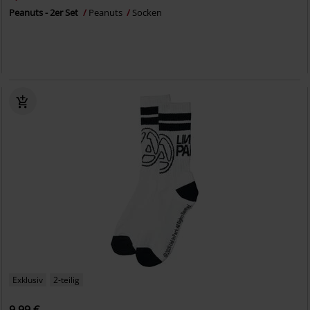
Peanuts - 2er Set
Peanuts
Socken
Exklusiv
2-teilig