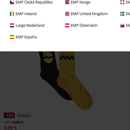
EMP Česká Republika
EMP Norge
EM
etzt das 30 Tage Test-Abo für unseren BACKSTAGE CLUB
EMP Ireland
EMP United Kingdom
EM
Large Nederland
EMP Österreich
EM
EMP España
-32%
Exklusiv
UVP
14,90 €
9,99 €