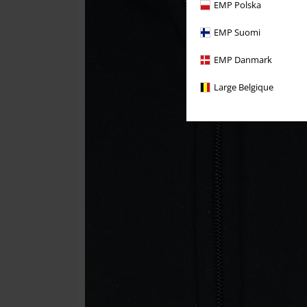
EMP Polska
EMP Suomi
EMP Danmark
Large Belgique