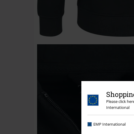
Shopping
Please click he
International
EMP International