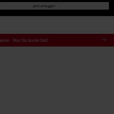
Jetzt einloggen
aren - Nur für kurze Zeit!
TERWORK
Code kopieren
06.08.2026 von 16:00 bis 23:59 Uhr.
ndestbestellwert 49.99€.
abe wird dir der Rabatt automatisch am Ende der Bestellung abgezogen.
eren Aktionscodes kombinierbar. Von der Reduzierung ausgeschlossen sind
, Tickets, Rammstein, (Till) Lindemann, Böhse Onkelz, Broilers, Die Ärzte,
n, Metality, Gutscheine & Artikel, die einen Spendenbeitrag beinhalten.