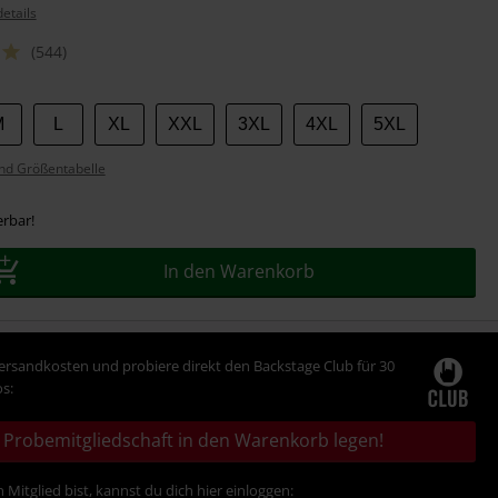
etails
(544)
M
L
XL
XXL
3XL
4XL
5XL
nd Größentabelle
erbar!
In den Warenkorb
Versandkosten und probiere direkt den Backstage Club für 30
s:
Probemitgliedschaft in den Warenkorb legen!
 Mitglied bist, kannst du dich hier einloggen: