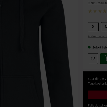
Mehr Produktd
Wähle
S
deine
Artikelmaße u
Größe
Sofort lief
Spar dir die 
Tage kostenlo
Falls du schon