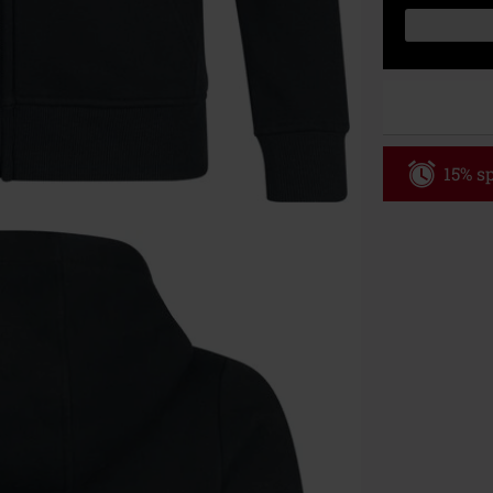
15% sp
Code
AF
Nur Gültig am 
Nur Online. Mi
Nach Codeeing
Nicht mit and
Bücher, Medien
Die Toten Hose