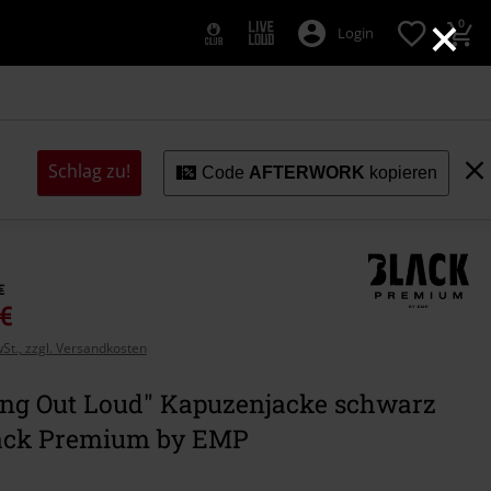
×
0
Login
Schlag zu!
Code
AFTERWORK
kopieren
€
 €
wSt., zzgl. Versandkosten
ing Out Loud" Kapuzenjacke schwarz
ack Premium by EMP