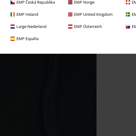
EMP Česká Republika
EMP Norge
EM
EMP Ireland
EMP United Kingdom
EM
Large Nederland
EMP Österreich
EM
EMP España