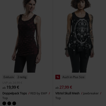
Exklusiv
2-teilig
%
Auch in Plus Size
UVP
ab
24,99 €
19,99 €
27,99 €
ab
ab
Doppelpack Tops
RED by EMP
Vitriol Skull Mesh
Jawbreaker
Top
Top