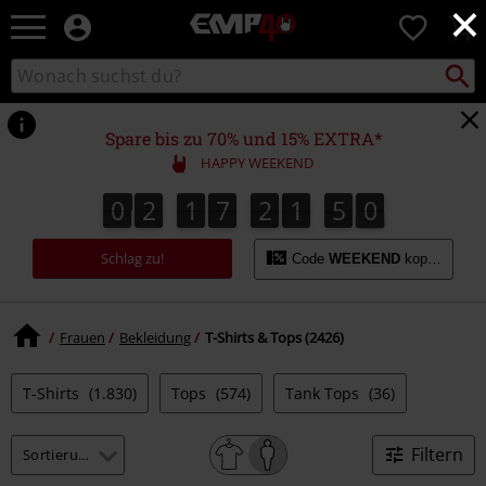
×
EMP
0
Merchandise
-
Packst
Katalog
suchen
Fanartikel
durchsuchen
Shop
für
Spare bis zu 70% und 15% EXTRA*
Rock
HAPPY WEEKEND
&
Entertainment
0
2
1
7
2
1
4
9
0
2
1
7
2
1
4
8
8
5
0
9
Schlag zu!
Code
WEEKEND
kopieren
Frauen
Bekleidung
T-Shirts & Tops (2426)
T-Shirts
(1.830)
Tops
(574)
Tank Tops
(36)
Filtern