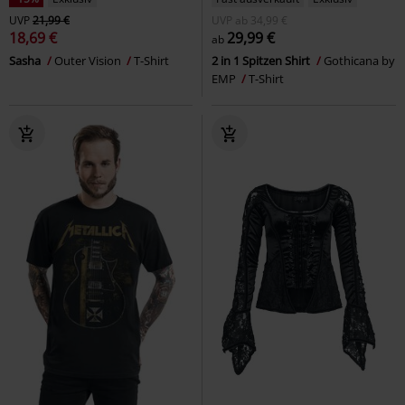
UVP
21,99 €
UVP
ab
34,99 €
18,69 €
29,99 €
ab
Sasha
Outer Vision
T-Shirt
2 in 1 Spitzen Shirt
Gothicana by
EMP
T-Shirt