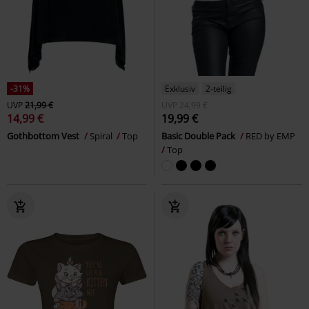
-31%
Exklusiv
2-teilig
UVP
21,99 €
UVP
24,99 €
14,99 €
19,99 €
Gothbottom Vest
Spiral
Top
Basic Double Pack
RED by EMP
Top