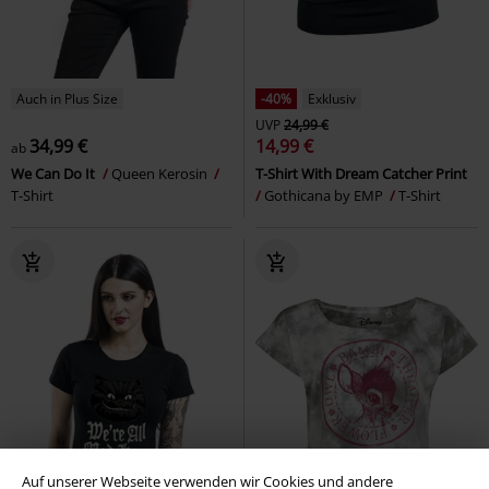
Auch in Plus Size
-40%
Exklusiv
UVP
24,99 €
34,99 €
14,99 €
ab
We Can Do It
Queen Kerosin
T-Shirt With Dream Catcher Print
T-Shirt
Gothicana by EMP
T-Shirt
Auf unserer Webseite verwenden wir Cookies und andere