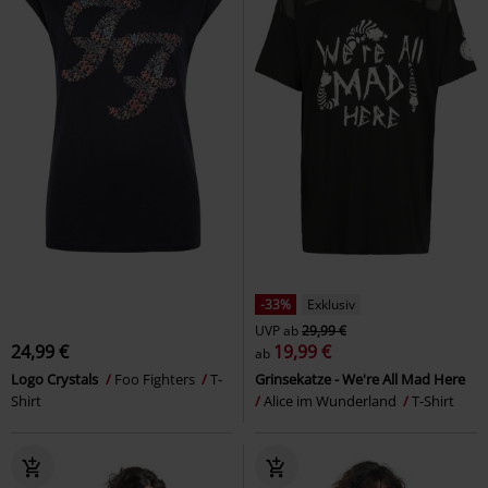
-33%
Exklusiv
UVP
ab
29,99 €
24,99 €
19,99 €
ab
Logo Crystals
Foo Fighters
T-
Grinsekatze - We're All Mad Here
Shirt
Alice im Wunderland
T-Shirt