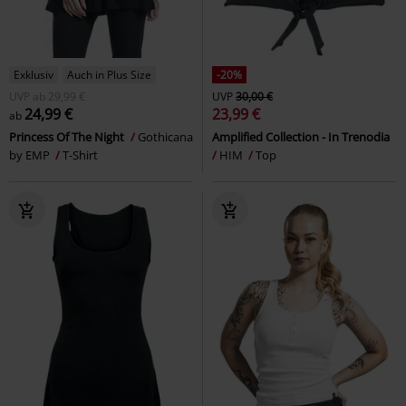
Exklusiv
Auch in Plus Size
-20%
UVP
ab
29,99 €
UVP
30,00 €
24,99 €
23,99 €
ab
Princess Of The Night
Gothicana
Amplified Collection - In Trenodia
by EMP
T-Shirt
HIM
Top