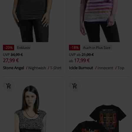
-20%
Exklusiv
-18%
Auch in Plus Size
UVP
34,99 €
UVP
ab
21,99 €
27,99 €
17,99 €
ab
Stone Angel
Nightwish
T-Shirt
Icicle Burnout
Innocent
Top