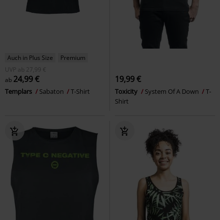
Auch in Plus Size
Premium
UVP
ab
27,99 €
24,99 €
19,99 €
ab
Templars
Sabaton
T-Shirt
Toxicity
System Of A Down
T-
Shirt