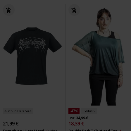
Auch in Plus Size
-47%
Exklusiv
UVP
34,99 €
21,99 €
18,39 €
Everything I Hate Metal
Bring
Double Pack T-Shirt and Top