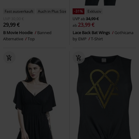
Fast ausverkauft
Auch in Plus Size
-31%
Exklusiv
UVP
30,00 €
UVP
ab
34,99 €
29,99 €
23,99 €
ab
B Movie Hoodie
Banned
Lace Back Bat Wings
Gothicana
Alternative
Top
by EMP
T-Shirt