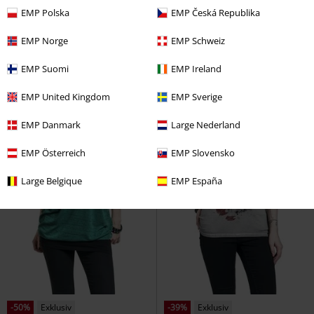
Sleeveless Top
Jawbreaker
Soldatengrab
Kanonenfieber
EMP Polska
EMP Česká Republika
Top
T-Shirt
EMP Norge
EMP Schweiz
EMP Suomi
EMP Ireland
EMP United Kingdom
EMP Sverige
EMP Danmark
Large Nederland
EMP Österreich
EMP Slovensko
Large Belgique
EMP España
-50%
Exklusiv
-39%
Exklusiv