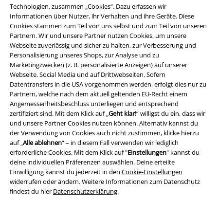
Technologien, zusammen „Cookies“. Dazu erfassen wir
Informationen über Nutzer, ihr Verhalten und ihre Geräte. Diese
Cookies stammen zum Teil von uns selbst und zum Teil von unseren
Partnern. Wir und unsere Partner nutzen Cookies, um unsere
Webseite zuverlässig und sicher zu halten, zur Verbesserung und
Personalisierung unseres Shops, zur Analyse und zu
Marketingzwecken (z. B. personalisierte Anzeigen) auf unserer
-32%
Glow-In-The-Dark
Exklusiv
Auch in Plus Size
Webseite, Social Media und auf Drittwebseiten. Sofern
UVP
24,99 €
Datentransfers in die USA vorgenommen werden, erfolgt dies nur zu
16,99 €
29,99 €
ab
Partnern, welche nach dem aktuell geltenden EU-Recht einem
Mad
Alice im Wunderland
T-
Bambi Batik
Bambi
T-Shirt
Angemessenheitsbeschluss unterliegen und entsprechend
Shirt
zertifiziert sind. Mit dem Klick auf „
Geht klar!
“ willigst du ein, dass wir
und unsere Partner Cookies nutzen können. Alternativ kannst du
der Verwendung von Cookies auch nicht zustimmen, klicke hierzu
auf „
Alle ablehnen
“ – in diesem Fall verwenden wir lediglich
erforderliche Cookies. Mit dem Klick auf "
Einstellungen
" kannst du
deine individuellen Präferenzen auswählen. Deine erteilte
Einwilligung kannst du jederzeit in den
Cookie-Einstellungen
widerrufen oder ändern. Weitere Informationen zum Datenschutz
findest du hier
Datenschutzerklärung
.