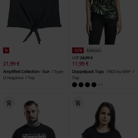
%
-52%
Exklusiv
UVP
24,99 €
21,99 €
11,99 €
Amplified Collection - Sun
Type
Doppelpack Tops
RED by EMP
O Negative
Top
Top
+1