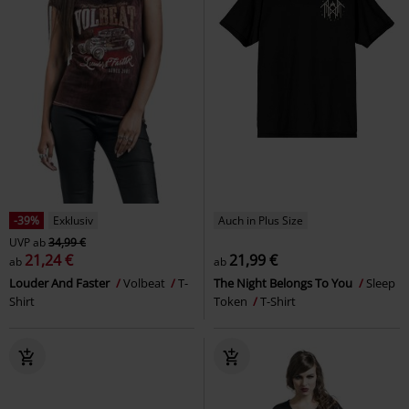
-39%
Exklusiv
Auch in Plus Size
UVP
ab
34,99 €
21,24 €
21,99 €
ab
ab
Louder And Faster
Volbeat
T-
The Night Belongs To You
Sleep
Shirt
Token
T-Shirt