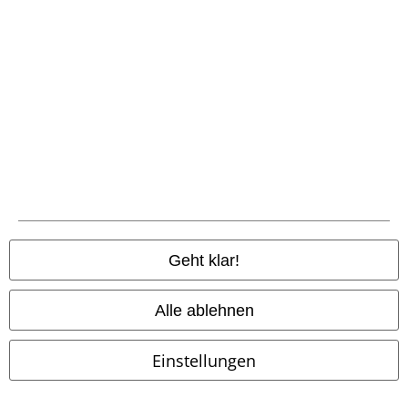
Cut-Outs
Auch in Plus Size
34,99 €
19,99 €
ab
Iowa Star
Slipknot
T-Shirt
Bat
Ozzy Osbourne
T-Shirt
Geht klar!
Alle ablehnen
Einstellungen