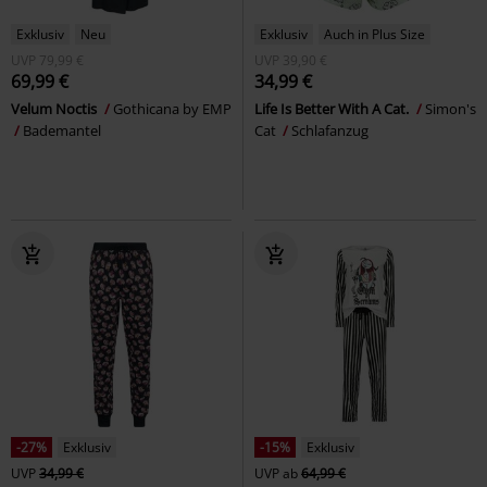
Exklusiv
Neu
Exklusiv
Auch in Plus Size
UVP
79,99 €
UVP
39,90 €
69,99 €
34,99 €
Velum Noctis
Gothicana by EMP
Life Is Better With A Cat.
Simon's
Bademantel
Cat
Schlafanzug
-27%
Exklusiv
-15%
Exklusiv
UVP
34,99 €
UVP
ab
64,99 €