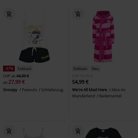
-37%
Exklusiv
Exklusiv
Neu
UVP
ab
44,99 €
UVP
59,99 €
27,99 €
54,99 €
ab
Snoopy
Peanuts
Schlafanzug
We're All Mad Here
Alice im
Wunderland
Bademantel