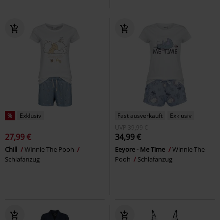
%
Exklusiv
Fast ausverkauft
Exklusiv
UVP
39,99 €
27,99 €
34,99 €
Chill
Winnie The Pooh
Eeyore - Me Time
Winnie The
Schlafanzug
Pooh
Schlafanzug