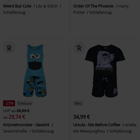
Weird But Cute
Lilo & Stitch
Order Of The Phoenix
Harry
Schlafanzug
Potter
Schlafanzug
-25%
Exklusiv
Neu
UVP
ab
39,99 €
29,74 €
34,99 €
ab
Krümelmonster - Gesicht
Ursula - Me Before Coffee
Arielle,
Sesamstraße
Schlafanzug
die Meerjungfrau
Schlafanzug