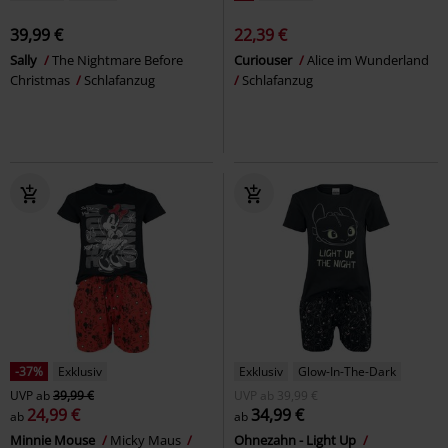
39,99 €
22,39 €
Sally
The Nightmare Before
Curiouser
Alice im Wunderland
Christmas
Schlafanzug
Schlafanzug
-37%
Exklusiv
Exklusiv
Glow-In-The-Dark
UVP
ab
39,99 €
UVP
ab
39,99 €
24,99 €
34,99 €
ab
ab
Minnie Mouse
Micky Maus
Ohnezahn - Light Up