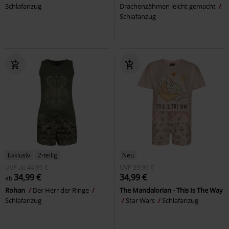
Schlafanzug
Drachenzähmen leicht gemacht
Schlafanzug
Exklusiv
2-teilig
Neu
UVP
ab
44,99 €
UVP
39,99 €
34,99 €
34,99 €
ab
Rohan
Der Herr der Ringe
The Mandalorian - This Is The Way
Schlafanzug
Star Wars
Schlafanzug