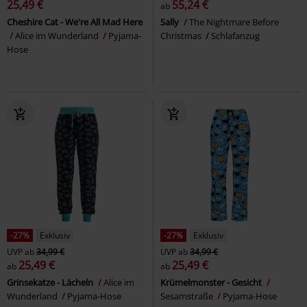
25,49 €
55,24 €
ab
Cheshire Cat - We're All Mad Here
Sally
The Nightmare Before
Alice im Wunderland
Pyjama-
Christmas
Schlafanzug
Hose
-27%
Exklusiv
-27%
Exklusiv
UVP
ab
34,99 €
UVP
ab
34,99 €
25,49 €
25,49 €
ab
ab
Grinsekatze - Lächeln
Alice im
Krümelmonster - Gesicht
Wunderland
Pyjama-Hose
Sesamstraße
Pyjama-Hose