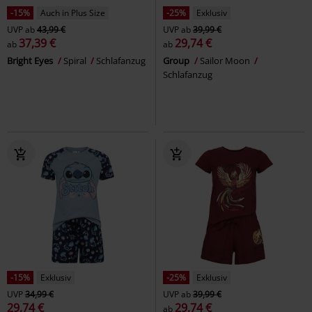
-15%
Auch in Plus Size
-25%
Exklusiv
UVP
ab
43,99 €
UVP
ab
39,99 €
37,39 €
29,74 €
ab
ab
Bright Eyes
Spiral
Schlafanzug
Group
Sailor Moon
Schlafanzug
-15%
Exklusiv
-25%
Exklusiv
UVP
34,99 €
UVP
ab
39,99 €
29,74 €
29,74 €
ab