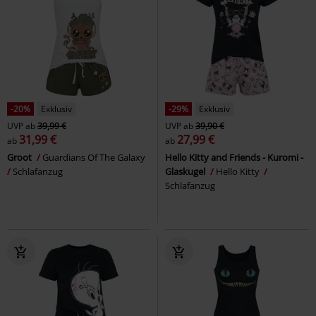
-20%
Exklusiv
-29%
Exklusiv
UVP
ab
39,99 €
UVP
ab
39,90 €
31,99 €
27,99 €
ab
ab
Groot
Guardians Of The Galaxy
Hello Kitty and Friends - Kuromi -
Schlafanzug
Glaskugel
Hello Kitty
Schlafanzug