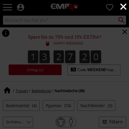
×
EMP
0
Merchandise
-
Packst
Katalog
suchen
Fanartikel
durchsuchen
Shop
für
Spare bis zu 70% und 15% EXTRA*
Rock
HAPPY WEEKEND
&
Entertainment
1
3
2
7
1
9
1
3
2
7
1
8
2
0
8
9
Schlag zu!
Code
WEEKEND
kopieren
Frauen
Bekleidung
Nachtwäsche (88)
Bademäntel
(4)
Pyjamas
(74)
Nachtkleider
(3)
Filtern