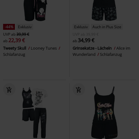
-44%
Exklusiv
Exklusiv
Auch in Plus Size
UVP
ab
39,99 €
UVP
ab
39,99 €
22,39 €
34,99 €
ab
ab
Tweety Skull
Looney Tunes
Grinsekatze - Lächeln
Alice im
Schlafanzug
Wunderland
Schlafanzug