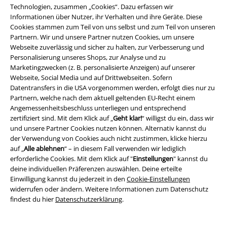
Technologien, zusammen „Cookies“. Dazu erfassen wir
Lieblingsband. Auch Marken
Informationen über Nutzer, ihr Verhalten und ihre Geräte. Diese
Nachtwäsche für Damen findest du
Cookies stammen zum Teil von uns selbst und zum Teil von unseren
schon mit wenigen Klicks online.
Partnern. Wir und unsere Partner nutzen Cookies, um unsere
Feminin und verspielt wird es mit einem
Webseite zuverlässig und sicher zu halten, zur Verbesserung und
süßen Nachtkleid mit schmalen Trägern.
Personalisierung unseres Shops, zur Analyse und zu
Marketingzwecken (z. B. personalisierte Anzeigen) auf unserer
Aber auch ein langes Sleepshirt sorgt für einen angenehmen Schlaf. Wer
Webseite, Social Media und auf Drittwebseiten. Sofern
sich nicht entscheiden kann, bestellt am besten gleich mehrere
Datentransfers in die USA vorgenommen werden, erfolgt dies nur zu
Nachtwäsche Sets, weiche Schlafhosen und Schlafshirts. Für Gothics
Partnern, welche nach dem aktuell geltenden EU-Recht einem
erfüllt sich mit der The Nightmare Before Christmas Schlafhose ein
Angemessenheitsbeschluss unterliegen und entsprechend
sehnlicher Wunsch, und Cartoon Freaks haben mit den Looney Tunes
zertifiziert sind. Mit dem Klick auf „
Geht klar!
“ willigst du ein, dass wir
und Bugs Bunny ihren Spaß. Und wo der freche Hase ist, dürfen auch
und unsere Partner Cookies nutzen können. Alternativ kannst du
Tweety und Sylvester nicht fehlen. Wenn du in deinen träumen lieber
der Verwendung von Cookies auch nicht zustimmen, klicke hierzu
die Welt rettest, ist das
Deadpool Nachtwäsche Set
für Damen perfekt
auf „
Alle ablehnen
“ – in diesem Fall verwenden wir lediglich
für dich. Hier zeigt sich der sarkastische Antiheld in heroischer Pose auf
erforderliche Cookies. Mit dem Klick auf "
Einstellungen
" kannst du
einem Einhorn.
deine individuellen Präferenzen auswählen. Deine erteilte
Einwilligung kannst du jederzeit in den
Cookie-Einstellungen
Sexy Nachtwäsche
widerrufen oder ändern. Weitere Informationen zum Datenschutz
findest du hier
Datenschutzerklärung
.
Wer Damen Nachtwäsche günstig kaufen will, findet bei uns jede Menge
coole Schlafhosen, T-Shirts und selbst heiße Nachtwäsche für Damen.
Richtig gehört: Mit einem Spitzentop und kurzen Shorts sorgst du für