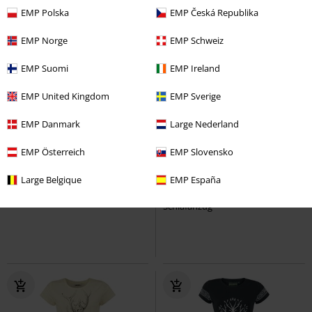
EMP Polska
EMP Česká Republika
EMP Norge
EMP Schweiz
EMP Suomi
EMP Ireland
EMP United Kingdom
EMP Sverige
EMP Danmark
Large Nederland
-30%
Exklusiv
Exklusiv
2-teilig
EMP Österreich
EMP Slovensko
UVP
ab
39,99 €
UVP
ab
39,90 €
27,99 €
34,99 €
ab
ab
Large Belgique
EMP España
Gizmo
Gremlins
Schlafanzug
Tired Felix
Felix The Cat
Schlafanzug