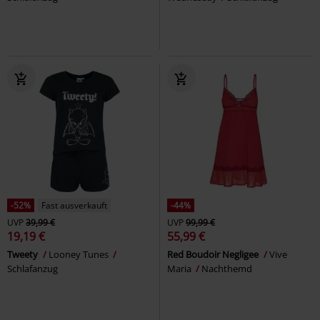
-52%
Fast ausverkauft
-44%
UVP
39,99 €
UVP
99,99 €
19,19 €
55,99 €
Tweety
Looney Tunes
Red Boudoir Negligee
Vive
Schlafanzug
Maria
Nachthemd