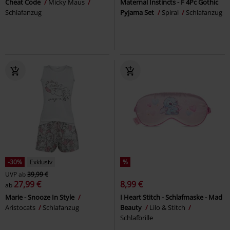
Cheat Code
Micky Maus
Maternal Instincts - F 4Pc Gothic
Schlafanzug
Pyjama Set
Spiral
Schlafanzug
-30%
Exklusiv
%
UVP
ab
39,99 €
27,99 €
8,99 €
ab
Marie - Snooze In Style
I Heart Stitch - Schlafmaske - Mad
Aristocats
Schlafanzug
Beauty
Lilo & Stitch
Schlafbrille