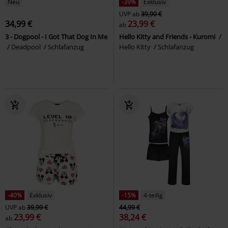
Neu
-39%
Exklusiv
UVP
ab
39,90 €
34,99 €
23,99 €
ab
3 - Dogpool - I Got That Dog In Me
Hello Kitty and Friends - Kuromi
Deadpool
Schlafanzug
Hello Kitty
Schlafanzug
-40%
Exklusiv
-15%
4-teilig
UVP
ab
39,99 €
44,99 €
23,99 €
38,24 €
ab