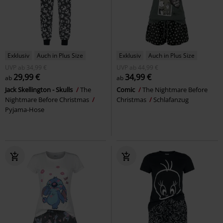
Exklusiv
Auch in Plus Size
Exklusiv
Auch in Plus Size
UVP
ab
34,99 €
UVP
ab
44,99 €
29,99 €
34,99 €
ab
ab
Jack Skellington - Skulls
The
Comic
The Nightmare Before
Nightmare Before Christmas
Christmas
Schlafanzug
Pyjama-Hose