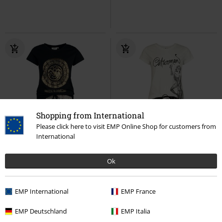
Shopping from International
Please click here to visit EMP Online Shop for customers from
International
Exklusiv
Auch in Plus Size
-52%
Exklusiv
UVP
ab
39,99 €
UVP
ab
39,99 €
34,99 €
19,19 €
ab
ab
Ok
House of the Dragon
Game Of
Catwoman
Batman
Thrones
Schlafanzug
Schlafanzug
EMP International
EMP France
EMP Deutschland
EMP Italia