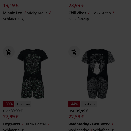
19,19 €
23,99 €
Minnie Leo
Micky Maus
Chill Vibes
Lilo & Stitch
Schlafanzug
Schlafanzug
-30%
Exklusiv
-44%
Exklusiv
UVP
39,99 €
UVP
39,99 €
27,99 €
22,39 €
Hogwarts
Harry Potter
Wednesday - Best Work
Schlafanzug
Wednesday
Schlafanzug