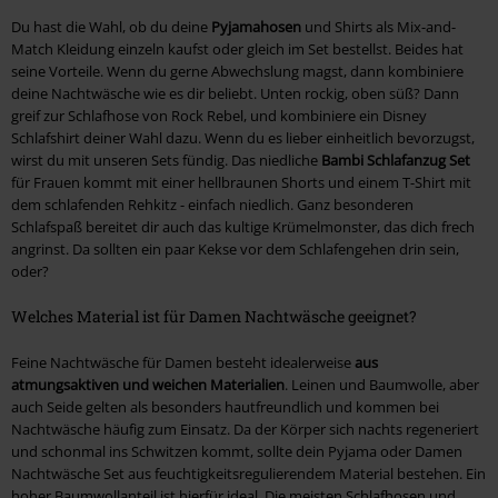
Du hast die Wahl, ob du deine
Pyjamahosen
und Shirts als Mix-and-
Match Kleidung einzeln kaufst oder gleich im Set bestellst. Beides hat
seine Vorteile. Wenn du gerne Abwechslung magst, dann kombiniere
deine Nachtwäsche wie es dir beliebt. Unten rockig, oben süß? Dann
greif zur Schlafhose von Rock Rebel, und kombiniere ein Disney
Schlafshirt deiner Wahl dazu. Wenn du es lieber einheitlich bevorzugst,
wirst du mit unseren Sets fündig. Das niedliche
Bambi Schlafanzug Set
für Frauen kommt mit einer hellbraunen Shorts und einem T-Shirt mit
dem schlafenden Rehkitz - einfach niedlich. Ganz besonderen
Schlafspaß bereitet dir auch das kultige Krümelmonster, das dich frech
angrinst. Da sollten ein paar Kekse vor dem Schlafengehen drin sein,
oder?
Welches Material ist für Damen Nachtwäsche geeignet?
Feine Nachtwäsche für Damen besteht idealerweise
aus
atmungsaktiven und weichen Materialien
. Leinen und Baumwolle, aber
auch Seide gelten als besonders hautfreundlich und kommen bei
Nachtwäsche häufig zum Einsatz. Da der Körper sich nachts regeneriert
und schonmal ins Schwitzen kommt, sollte dein Pyjama oder Damen
Nachtwäsche Set aus feuchtigkeitsregulierendem Material bestehen. Ein
hoher Baumwollanteil ist hierfür ideal. Die meisten Schlafhosen und