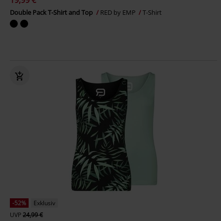
19,99 €
Double Pack T-Shirt and Top
RED by EMP
T-Shirt
-52%
Exklusiv
UVP
24,99 €