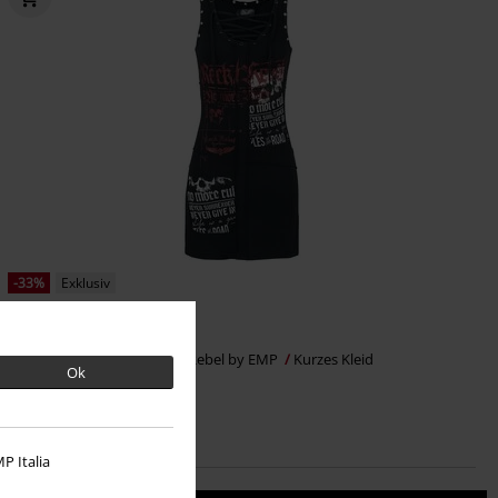
-33%
Exklusiv
UVP
ab
44,99 €
29,99 €
ab
Stay A Little Longer
Rock Rebel by EMP
Kurzes Kleid
Ok
P Italia