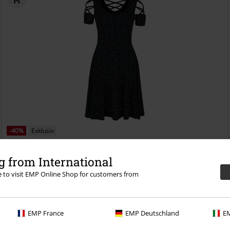
-40%
Exklusiv
UVP
ab
49,99 €
29,99 €
ab
 from International
Kleid mit Schnürung und keltisch anmutendem Print
Black Premium
re to visit EMP Online Shop for customers from
by EMP
Kurzes Kleid
EMP France
EMP Deutschland
EM