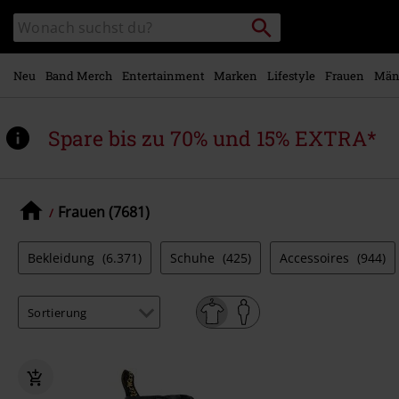
Zum
Packstation
Katalog
Hauptinhalt
suchen
durchsuchen
springen
Neu
Band Merch
Entertainment
Marken
Lifestyle
Frauen
Män
Spare bis zu 70% und 15% EXTRA*
Frauen (7681)
Bekleidung
(6.371)
Schuhe
(425)
Accessoires
(944)