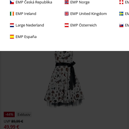
EMP Česká Republika
EMP Norge
EM
etzt das 30 Tage Test-Abo für unseren BACKSTAGE CLUB
EMP Ireland
EMP United Kingdom
EM
Large Nederland
EMP Österreich
EM
EMP España
-44%
Exklusiv
UVP
89,99 €
49,99 €