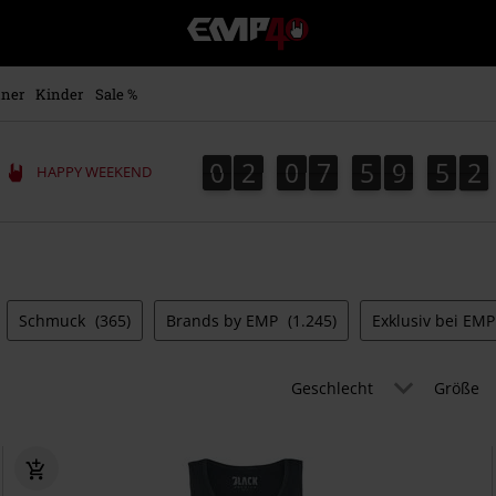
EMP
Merchandise
-
Fanartikel
ner
Kinder
Sale %
Shop
für
Rock
0
2
0
7
5
9
5
1
0
2
0
7
5
9
5
0
2
0
1
HAPPY WEEKEND
&
Entertainment
Schmuck
(365)
Brands by EMP
(1.245)
Exklusiv bei EM
Geschlecht
Größe