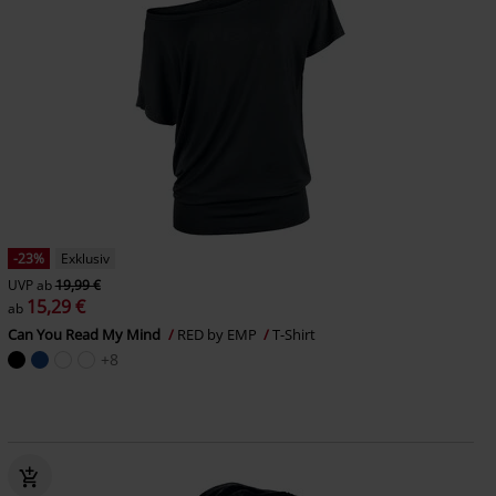
-23%
Exklusiv
UVP
ab
19,99 €
15,29 €
ab
Can You Read My Mind
RED by EMP
T-Shirt
+8