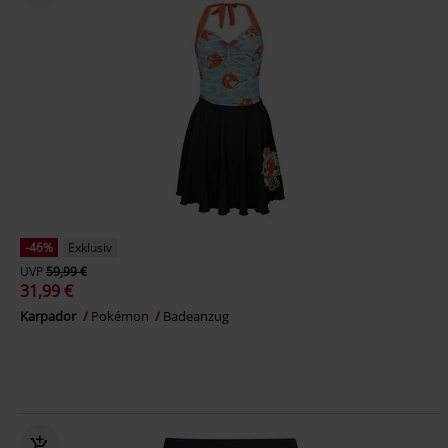
-46%
Exklusiv
UVP
59,99 €
31,99 €
Karpador
Pokémon
Badeanzug