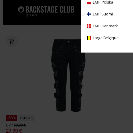
EMP Polska
Gönn' dir j
EMP Suomi
EMP Danmark
Large Belgique
-53%
Exklusiv
UVP
59,99 €
27,99 €