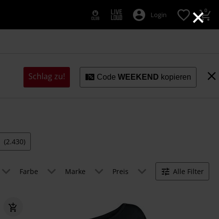
×
0
Login
Schlag zu!
Code
WEEKEND
kopieren
P
(2.430)
Farbe
Marke
Preis
Alle Filter