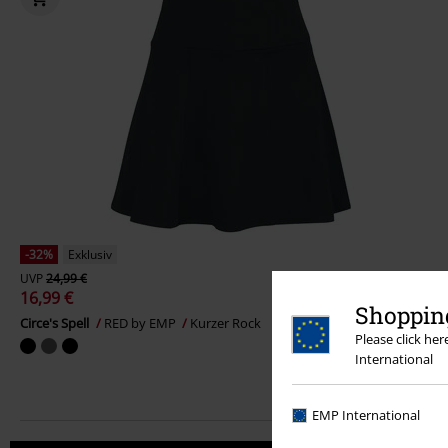
-32%
Exklusiv
UVP
24,99 €
16,99 €
Shopping
Circe's Spell
RED by EMP
Kurzer Rock
Please click he
International
EMP International