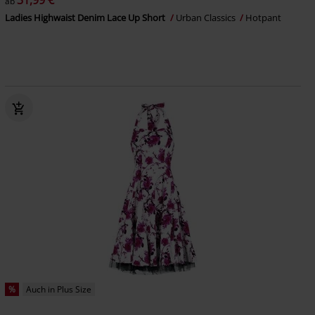
31,99 €
ab
Ladies Highwaist Denim Lace Up Short
Urban Classics
Hotpant
%
Auch in Plus Size