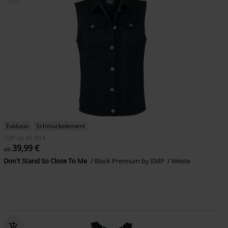
Exklusiv
Schmuckelement
UVP
ab
49,99 €
39,99 €
ab
Don't Stand So Close To Me
Black Premium by EMP
Weste